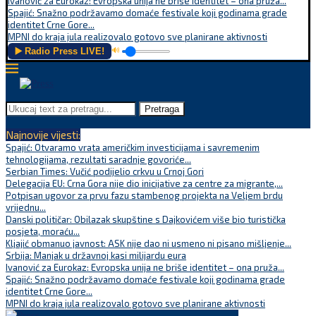
Ivanović za Eurokaz: Evropska unija ne briše identitet – ona pruža...
Spajić: Snažno podržavamo domaće festivale koji godinama grade
identitet Crne Gore...
MPNI do kraja jula realizovalo gotovo sve planirane aktivnosti
▶️ Radio Press LIVE!
🔊
Pretraga
Najnovije vijesti:
Spajić: Otvaramo vrata američkim investicijama i savremenim
tehnologijama, rezultati saradnje govoriće...
Serbian Times: Vučić podijelio crkvu u Crnoj Gori
Delegacija EU: Crna Gora nije dio inicijative za centre za migrante,...
Potpisan ugovor za prvu fazu stambenog projekta na Veljem brdu
vrijednu...
Danski političar: Obilazak skupštine s Dajkovićem više bio turistička
posjeta, moraću...
Kljajić obmanuo javnost: ASK nije dao ni usmeno ni pisano mišljenje...
Srbija: Manjak u državnoj kasi milijardu eura
Ivanović za Eurokaz: Evropska unija ne briše identitet – ona pruža...
Spajić: Snažno podržavamo domaće festivale koji godinama grade
identitet Crne Gore...
MPNI do kraja jula realizovalo gotovo sve planirane aktivnosti