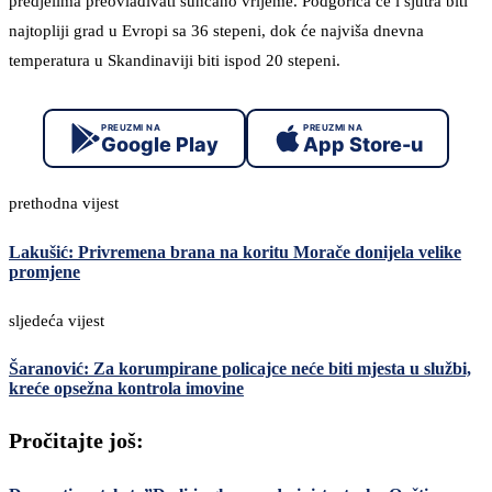
predjelima preovlađivati sunčano vrijeme. Podgorica će i sjutra biti
najtopliji grad u Evropi sa 36 stepeni, dok će najviša dnevna
temperatura u Skandinaviji biti ispod 20 stepeni.
PREUZMI NA
PREUZMI NA
Google Play
App Store-u
prethodna vijest
Lakušić: Privremena brana na koritu Morače donijela velike
promjene
sljedeća vijest
Šaranović: Za korumpirane policajce neće biti mjesta u službi,
kreće opsežna kontrola imovine
Pročitajte još: