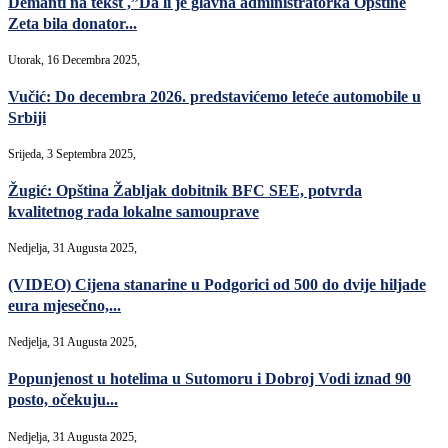
Demanti na tekst ,”Da li je glavna administratorka Opštine
Zeta bila donator...
Utorak, 16 Decembra 2025,
Vučić: Do decembra 2026. predstavićemo leteće automobile u
Srbiji
Srijeda, 3 Septembra 2025,
Žugić: Opština Žabljak dobitnik BFC SEE, potvrda
kvalitetnog rada lokalne samouprave
Nedjelja, 31 Augusta 2025,
(VIDEO) Cijena stanarine u Podgorici od 500 do dvije hiljade
eura mjesečno,...
Nedjelja, 31 Augusta 2025,
Popunjenost u hotelima u Sutomoru i Dobroj Vodi iznad 90
posto, očekuju...
Nedjelja, 31 Augusta 2025,