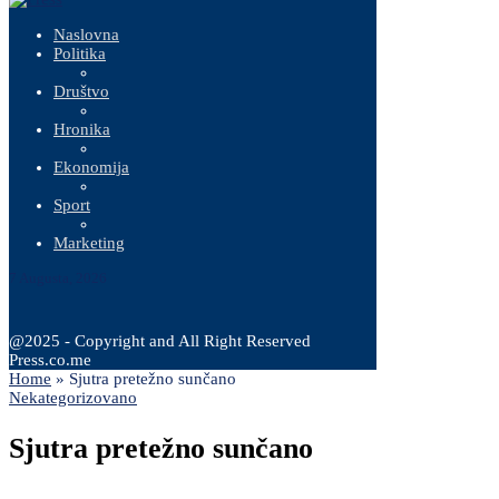
Naslovna
Politika
Društvo
Hronika
Ekonomija
Sport
Marketing
7 Augusta, 2026
@2025 - Copyright and All Right Reserved
Press.co.me
Home
»
Sjutra pretežno sunčano
Nekategorizovano
Sjutra pretežno sunčano