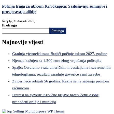
Policija traga za ubicom Krivokapića: Saslušavaju sumnjive i
provjeravaju alibije
Nedjelja, 31 Augusta 2025,
Pretraga
Pretraga
Najnovije vijesti
Gradnja vjetroelektrane Brajići počinje tokom 2027. godine
Njemac kažnjen sa 1.500 eura zbog vrijeđanja policajke
Spajić: Otvaramo vrata američkim investicijama i savremenim
tehnologijama, rezultati saradnje govoriće sami za sebe
Zvicer neće robijati 56 godina: Kazne se ne sabiraju prostom
računicom
Pretresi na sjeveru: Krivične prijave protiv četiri osobe,
pronađeni oružje i municija