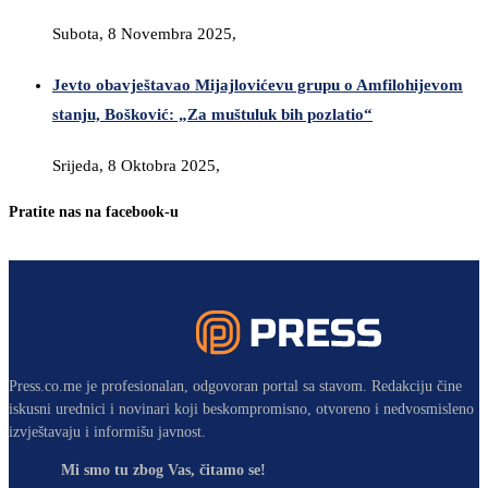
Subota, 8 Novembra 2025,
Jevto obavještavao Mijajlovićevu grupu o Amfilohijevom
stanju, Bošković: „Za muštuluk bih pozlatio“
Srijeda, 8 Oktobra 2025,
Pratite nas na facebook-u
Press.co.me je profesionalan, odgovoran portal sa stavom. Redakciju čine
iskusni urednici i novinari koji beskompromisno, otvoreno i nedvosmisleno
izvještavaju i informišu javnost.
Mi smo tu zbog Vas, čitamo se!