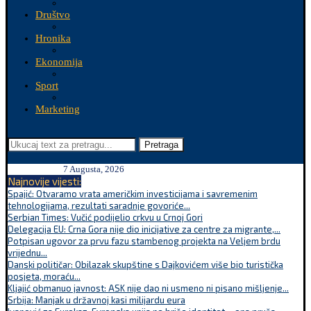
Društvo
Hronika
Ekonomija
Sport
Marketing
Pretraga
7 Augusta, 2026
Najnovije vijesti:
Spajić: Otvaramo vrata američkim investicijama i savremenim
tehnologijama, rezultati saradnje govoriće...
Serbian Times: Vučić podijelio crkvu u Crnoj Gori
Delegacija EU: Crna Gora nije dio inicijative za centre za migrante,...
Potpisan ugovor za prvu fazu stambenog projekta na Veljem brdu
vrijednu...
Danski političar: Obilazak skupštine s Dajkovićem više bio turistička
posjeta, moraću...
Kljajić obmanuo javnost: ASK nije dao ni usmeno ni pisano mišljenje...
Srbija: Manjak u državnoj kasi milijardu eura