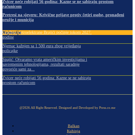
Zvicer neće robijati 56 godina: Kazne se ne sabiraju prostom
računicom
Pretresi na sjeveru: Krivične prijave protiv četiri osobe, pronađeni
oružje i municija
Najnovije
Gradnja vjetroelektrane Brajići počinje tokom 2027.
godine
Njemac kažnjen sa 1.500 eura zbog vrijeđanja
policajke
Spajić: Otvaramo vrata američkim investicijama i
savremenim tehnologijama, rezultati saradnje
govoriće sami za...
Zvicer neće robijati 56 godina: Kazne se ne sabiraju
prostom računicom
@2026.All Right Reserved. Designed and Developed by Press.co.me
Balkan
Kuhinja