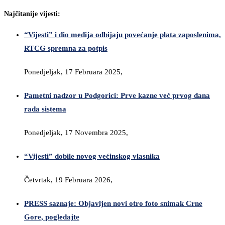
Najčitanije vijesti:
“Vijesti” i dio medija odbijaju povećanje plata zaposlenima,
RTCG spremna za potpis
Ponedjeljak, 17 Februara 2025,
Pametni nadzor u Podgorici: Prve kazne već prvog dana
rada sistema
Ponedjeljak, 17 Novembra 2025,
“Vijesti” dobile novog većinskog vlasnika
Četvrtak, 19 Februara 2026,
PRESS saznaje: Objavljen novi otro foto snimak Crne
Gore, pogledajte