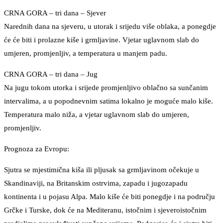
CRNA GORA – tri dana – Sjever
Narednih dana na sjeveru, u utorak i srijedu više oblaka, a ponegdje
će će biti i prolazne kiše i grmljavine. Vjetar uglavnom slab do
umjeren, promjenljiv, a temperatura u manjem padu.
CRNA GORA – tri dana – Jug
Na jugu tokom utorka i srijede promjenljivo oblačno sa sunčanim
intervalima, a u popodnevnim satima lokalno je moguće malo kiše.
Temperatura malo niža, a vjetar uglavnom slab do umjeren,
promjenljiv.
Prognoza za Evropu:
Sjutra se mjestimična kiša ili pljusak sa grmljavinom očekuje u
Skandinaviji, na Britanskim ostrvima, zapadu i jugozapadu
kontinenta i u pojasu Alpa. Malo kiše će biti ponegdje i na području
Grčke i Turske, dok će na Mediteranu, istočnim i sjeveroistočnim