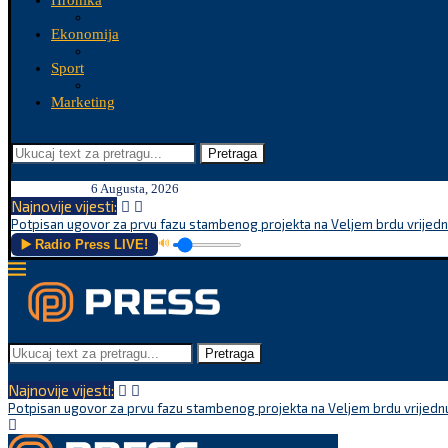
Hronika
Ekonomija
Sport
Marketing
Pretraga
6 Augusta, 2026
Najnovije vijesti:
Potpisan ugovor za prvu fazu stambenog projekta na Veljem brdu vrijednu
▶️ Radio Press LIVE!
🔊
Pretraga
Najnovije vijesti:
Potpisan ugovor za prvu fazu stambenog projekta na Veljem brdu vrijednu