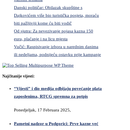
Danski političar: Obilazak skupštine s
Dajkovićem više bio turistička posjeta, moraću
biti pažljiviji kome ću biti vodič
Od sjutra: Za nevezivanje pojasa kazna 150
eura, plaćanje i na licu mjesta
Vučić: Raspisivanje izbora u narednim danima
ili nedeljama, podnijeću ostavku prije kampanje
Najčitanije vijesti:
“Vijesti” i dio medija odbijaju povećanje plata
zaposlenima, RTCG spremna za potpis
Ponedjeljak, 17 Februara 2025,
Pametni nadzor u Podgorici: Prve kazne već