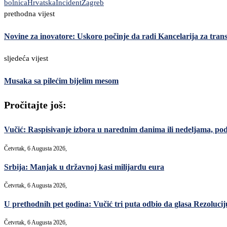
bolnica
Hrvatska
Incident
Zagreb
prethodna vijest
Novine za inovatore: Uskoro počinje da radi Kancelarija za trans
sljedeća vijest
Musaka sa pilećim bijelim mesom
Pročitajte još:
Vučić: Raspisivanje izbora u narednim danima ili nedeljama, po
Četvrtak, 6 Augusta 2026,
Srbija: Manjak u državnoj kasi milijardu eura
Četvrtak, 6 Augusta 2026,
U prethodnih pet godina: Vučić tri puta odbio da glasa Rezoluciju
Četvrtak, 6 Augusta 2026,