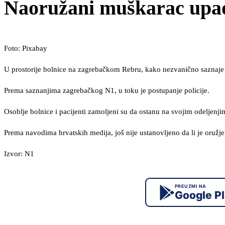
Naoružani muškarac upao
Foto: Pixabay
U prostorije bolnice na zagrebačkom Rebru, kako nezvanično saznaje Ju
Prema saznanjima zagrebačkog N1, u toku je postupanje policije.
Osoblje bolnice i pacijenti zamoljeni su da ostanu na svojim odeljenji
Prema navodima hrvatskih medija, još nije ustanovljeno da li je oružj
Izvor: N1
PREUZMI NA
Google P