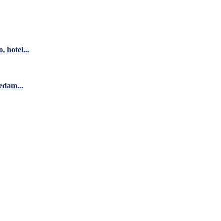
 hotel...
edam...