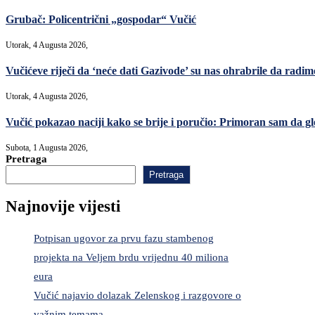
Grubač: Policentrični „gospodar“ Vučić
Utorak, 4 Augusta 2026,
Vučićeve riječi da ‘neće dati Gazivode’ su nas ohrabrile da radimo,
Utorak, 4 Augusta 2026,
Vučić pokazao naciji kako se brije i poručio: Primoran sam da gl
Subota, 1 Augusta 2026,
Pretraga
Pretraga
Najnovije vijesti
Potpisan ugovor za prvu fazu stambenog
projekta na Veljem brdu vrijednu 40 miliona
eura
Vučić najavio dolazak Zelenskog i razgovore o
važnim temama