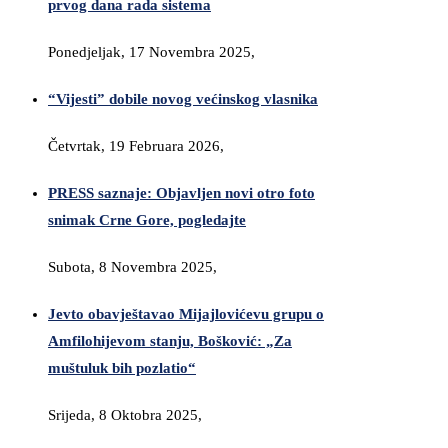
prvog dana rada sistema
Ponedjeljak, 17 Novembra 2025,
“Vijesti” dobile novog većinskog vlasnika
Četvrtak, 19 Februara 2026,
PRESS saznaje: Objavljen novi otro foto
snimak Crne Gore, pogledajte
Subota, 8 Novembra 2025,
Jevto obavještavao Mijajlovićevu grupu o
Amfilohijevom stanju, Bošković: „Za
muštuluk bih pozlatio“
Srijeda, 8 Oktobra 2025,