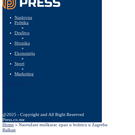
Naslovna
Politika
Društvo
Hronika
Ekonomija
Sport
Marketing
6 Augusta, 2026
@2025 - Copyright and All Right Reserved
Press.co.me
Home
»
Naoružani muškarac upao u bolnicu u Zagrebu
Balkan