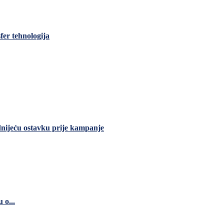
fer tehnologija
dnijeću ostavku prije kampanje
 o...