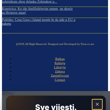
izdajnikom zbog dolaska Zelenskog u...
Koprivica: Ko ide Amfilohijevim putem, ne skreće
sa Hristove staze!
Politiko: Crna Gora i Island mogle bi da uđu u EU u
paketu
@2026.All Right Reserved. Designed and Developed by Press.co.me
Balkan
Kuhinja
Lifestyle
Zabava
Zanimljivosti
Contact
Naslovna
×
Sve vijesti.
Politika