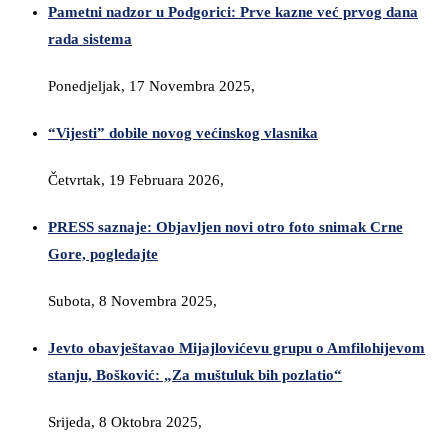
Pametni nadzor u Podgorici: Prve kazne već prvog dana
rada sistema
Ponedjeljak, 17 Novembra 2025,
“Vijesti” dobile novog većinskog vlasnika
Četvrtak, 19 Februara 2026,
PRESS saznaje: Objavljen novi otro foto snimak Crne
Gore, pogledajte
Subota, 8 Novembra 2025,
Jevto obavještavao Mijajlovićevu grupu o Amfilohijevom
stanju, Bošković: „Za muštuluk bih pozlatio“
Srijeda, 8 Oktobra 2025,