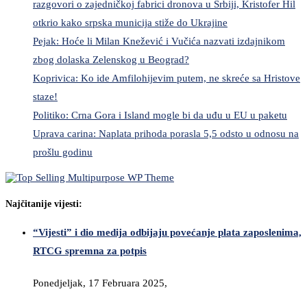
razgovori o zajedničkoj fabrici dronova u Srbiji, Kristofer Hil
otkrio kako srpska municija stiže do Ukrajine
Pejak: Hoće li Milan Knežević i Vučića nazvati izdajnikom
zbog dolaska Zelenskog u Beograd?
Koprivica: Ko ide Amfilohijevim putem, ne skreće sa Hristove
staze!
Politiko: Crna Gora i Island mogle bi da uđu u EU u paketu
Uprava carina: Naplata prihoda porasla 5,5 odsto u odnosu na
prošlu godinu
Najčitanije vijesti:
“Vijesti” i dio medija odbijaju povećanje plata zaposlenima,
RTCG spremna za potpis
Ponedjeljak, 17 Februara 2025,