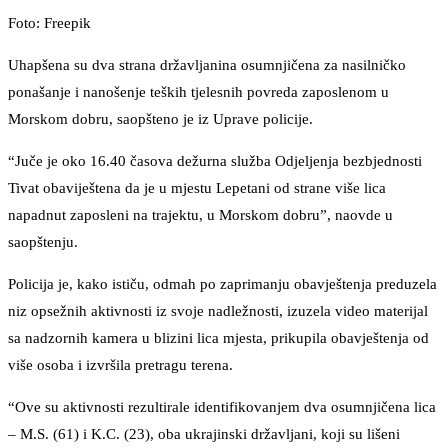
Foto: Freepik
Uhapšena su dva strana državljanina osumnjičena za nasilničko
ponašanje i nanošenje teških tjelesnih povreda zaposlenom u
Morskom dobru, saopšteno je iz Uprave policije.
“Juče je oko 16.40 časova dežurna služba Odjeljenja bezbjednosti
Tivat obaviještena da je u mjestu Lepetani od strane više lica
napadnut zaposleni na trajektu, u Morskom dobru”, naovde u
saopštenju.
Policija je, kako ističu, odmah po zaprimanju obavještenja preduzela
niz opsežnih aktivnosti iz svoje nadležnosti, izuzela video materijal
sa nadzornih kamera u blizini lica mjesta, prikupila obavještenja od
više osoba i izvršila pretragu terena.
“Ove su aktivnosti rezultirale identifikovanjem dva osumnjičena lica
– M.S. (61) i K.C. (23), oba ukrajinski državljani, koji su lišeni