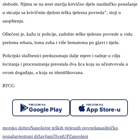
slobode. Njima se na teret stavlja krivično djelo nasilničko ponašanje
u sticaiju sa krivičnim djelom teška tjelesna povreda”, stoji u
saopštenju.
Oštećeni je, kažu iz policije, zadobio teške tjelesne povrede u vidu
preloma rebara, loma zuba i više hematoma po glavi i tijelu.
Policijski službenici preduzumaju dalje mjere i radnje u cilju
lociranja i procesuiranja preostala dva lica koja su učestvovala u
ovom događaju, a koja su identifikovana.
RTCG
PREUZMI NA
PREUZMI NA
Google Play
App Store-u
morsko dobro
Nanošenje teških tjelesnih povreda
nasilničko
ponašanje
strani državljani
Tivat
UP
Zaposleni