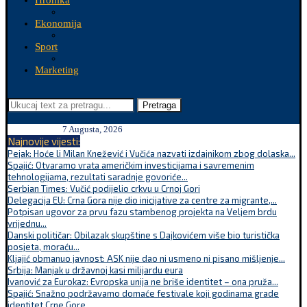
Hronika
Ekonomija
Sport
Marketing
Pretraga
7 Augusta, 2026
Najnovije vijesti:
Pejak: Hoće li Milan Knežević i Vučića nazvati izdajnikom zbog dolaska...
Spajić: Otvaramo vrata američkim investicijama i savremenim
tehnologijama, rezultati saradnje govoriće...
Serbian Times: Vučić podijelio crkvu u Crnoj Gori
Delegacija EU: Crna Gora nije dio inicijative za centre za migrante,...
Potpisan ugovor za prvu fazu stambenog projekta na Veljem brdu
vrijednu...
Danski političar: Obilazak skupštine s Dajkovićem više bio turistička
posjeta, moraću...
Kljajić obmanuo javnost: ASK nije dao ni usmeno ni pisano mišljenje...
Srbija: Manjak u državnoj kasi milijardu eura
Ivanović za Eurokaz: Evropska unija ne briše identitet – ona pruža...
Spajić: Snažno podržavamo domaće festivale koji godinama grade
identitet Crne Gore...