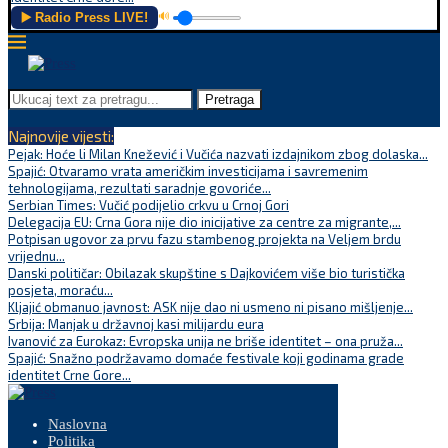
▶️ Radio Press LIVE!
🔊
Pretraga
Najnovije vijesti:
Pejak: Hoće li Milan Knežević i Vučića nazvati izdajnikom zbog dolaska...
Spajić: Otvaramo vrata američkim investicijama i savremenim
tehnologijama, rezultati saradnje govoriće...
Serbian Times: Vučić podijelio crkvu u Crnoj Gori
Delegacija EU: Crna Gora nije dio inicijative za centre za migrante,...
Potpisan ugovor za prvu fazu stambenog projekta na Veljem brdu
vrijednu...
Danski političar: Obilazak skupštine s Dajkovićem više bio turistička
posjeta, moraću...
Kljajić obmanuo javnost: ASK nije dao ni usmeno ni pisano mišljenje...
Srbija: Manjak u državnoj kasi milijardu eura
Ivanović za Eurokaz: Evropska unija ne briše identitet – ona pruža...
Spajić: Snažno podržavamo domaće festivale koji godinama grade
identitet Crne Gore...
Naslovna
Politika