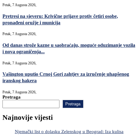
Petak, 7 Augusta 2026,
Pretresi na sjeveru: Krivične prijave protiv četiri osobe,
pronađeni oružje i municija
Petak, 7 Augusta 2026,
Od danas strože kazne u saobraćaju, moguće oduzimanje vozila
i nova ograničenja...
Petak, 7 Augusta 2026,
Vašington uputio Crnoj Gori zahtjev za izručenje uhapšenog
iranskog hakera
Petak, 7 Augusta 2026,
Pretraga
Pretraga
Najnovije vijesti
Njemački list o dolasku Zelenskog u Beograd: Iza kulisa