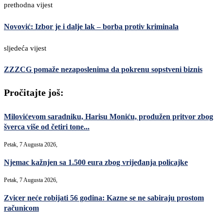
prethodna vijest
Novović: Izbor je i dalje lak – borba protiv kriminala
sljedeća vijest
ZZZCG pomaže nezaposlenima da pokrenu sopstveni biznis
Pročitajte još:
Milovićevom saradniku, Harisu Moniću, produžen pritvor zbog
šverca više od četiri tone...
Petak, 7 Augusta 2026,
Njemac kažnjen sa 1.500 eura zbog vrijeđanja policajke
Petak, 7 Augusta 2026,
Zvicer neće robijati 56 godina: Kazne se ne sabiraju prostom
računicom