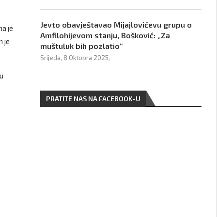
Jevto obavještavao Mijajlovićevu grupu o
na je
Amfilohijevom stanju, Bošković: „Za
m je
muštuluk bih pozlatio“
Srijeda, 8 Oktobra 2025,
žu
PRATITE NAS NA FACEBOOK-U