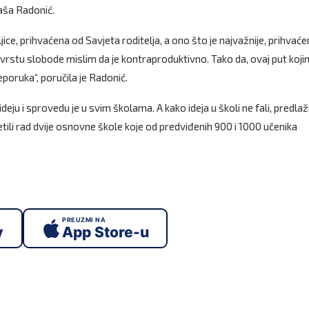
ataša Radonić.
ice, prihvaćena od Savjeta roditelja, a ono što je najvažnije, prihvaće
oju vrstu slobode mislim da je kontraproduktivno. Tako da, ovaj put koji
reporuka“, poručila je Radonić.
deju i sprovedu je u svim školama. A kako ideja u školi ne fali, predla
etili rad dvije osnovne škole koje od predviđenih 900 i 1000 učenika
PREUZMI NA
y
App Store-u