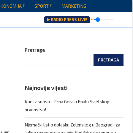
EKONOMIJA
SPORT
MARKETING
▶️ RADIO PRESS LIVE!
🔊
Pretraga
PRETRAGA
Najnovije vijesti
Kao iz snova – Crna Gora u finalu Svjetskog
prvenstva!
Njemački list o dolasku Zelenskog u Beograd: Iza
, jer
kulisa razgovori o zajedničkoj fabrici dronova u