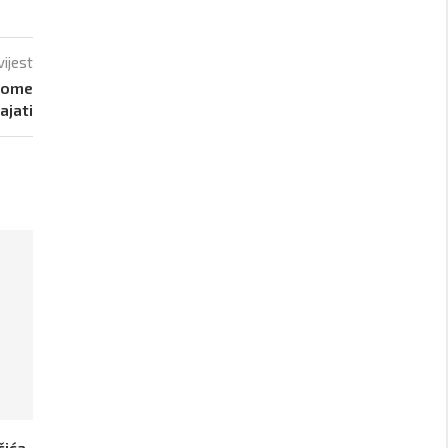
vijest
 kome
ajati
čića