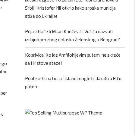
iz
Srbiji, Kristofer Hil otkrio kako srpska municija
stiže do Ukrajine
Pejak: Hoće li Milan Knežević i Vučića nazvati
izdajnikom zbog dolaska Zelenskog u Beograd?
Koprivica: Ko ide Amfilohijevim putem, ne skreće
sa Hristove staze!
nego
ntne
Politiko: Crna Gora i Island mogle bi da uđu u EU u
paketu
uper
as