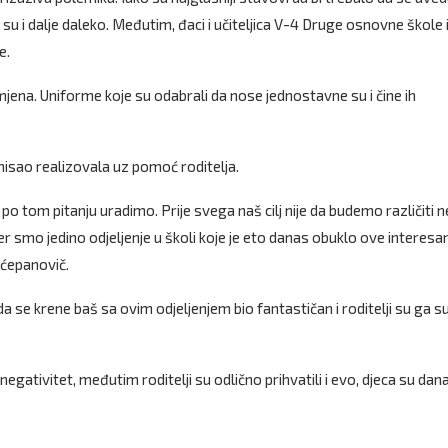
u i dalje daleko. Međutim, đaci i učiteljica V-4 Druge osnovne škole 
e.
na. Uniforme koje su odabrali da nose jednostavne su i čine ih
amisao realizovala uz pomoć roditelja.
 tom pitanju uradimo. Prije svega naš cilj nije da budemo različiti 
r smo jedino odjeljenje u školi koje je eto danas obuklo ove interesa
 Šćepanovič.
da se krene baš sa ovim odjeljenjem bio fantastičan i roditelji su ga s
egativitet, međutim roditelji su odlično prihvatili i evo, djeca su dan