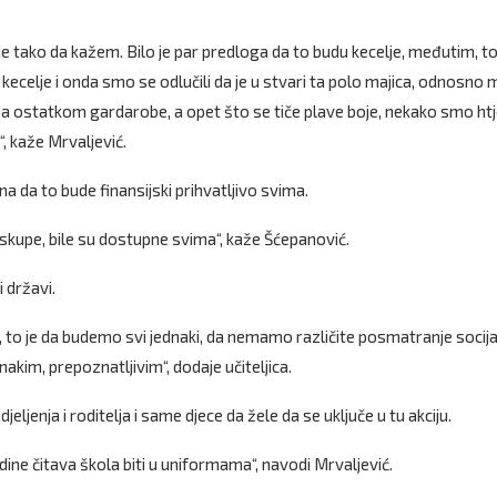
e tako da kažem. Bilo je par predloga da to budu kecelje, međutim, t
kecelje i onda smo se odlučili da je u stvari ta polo majica, odnosno 
sa ostatkom gardarobe, a opet što se tiče plave boje, nekako smo htj
“, kaže Mrvaljević.
na da to bude finansijski prihvatljivo svima.
 skupe, bile su dostupne svima“, kaže Šćepanović.
i državi.
na, to je da budemo svi jednaki, da nemamo različite posmatranje socija
akim, prepoznatljivim“, dodaje učiteljica.
eljenja i roditelja i same djece da žele da se uključe u tu akciju.
dine čitava škola biti u uniformama“, navodi Mrvaljević.