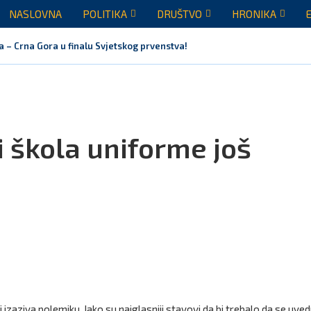
NASLOVNA
POLITIKA
DRUŠTVO
HRONIKA
a – Crna Gora u finalu Svjetskog prvenstva!
i škola uniforme još
i izaziva polemiku. Iako su najglasniji stavovi da bi trebalo da se uvedu