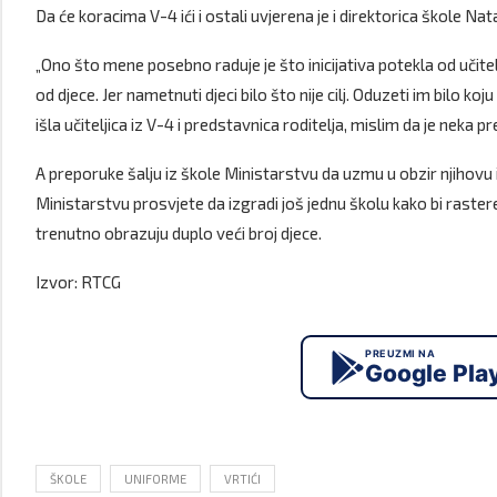
Da će koracima V-4 ići i ostali uvjerena je i direktorica škole N
„Ono što mene posebno raduje je što inicijativa potekla od učitelj
od djece. Jer nametnuti djeci bilo što nije cilj. Oduzeti im bilo k
išla učiteljica iz V-4 i predstavnica roditelja, mislim da je neka p
A preporuke šalju iz škole Ministarstvu da uzmu u obzir njihovu i
Ministarstvu prosvjete da izgradi još jednu školu kako bi raster
trenutno obrazuju duplo veći broj djece.
Izvor: RTCG
PREUZMI NA
Google Pla
ŠKOLE
UNIFORME
VRTIĆI