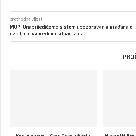
prethodna vijest
MUP: Unaprijedićemo sistem upozoravanja građana o
ozbiljnim vanrednim situacijama
PROČ
Kao iz snova – Crna Gora u finalu
Njemački list