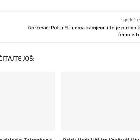
sljedeća 
Gorčević: Put u EU nema zamjenu i to je put na
ćemo istr
ITAJTE JOŠ:
 o dolasku Zelenskog u
Pejak: Hoće li Milan Knežević i Vu