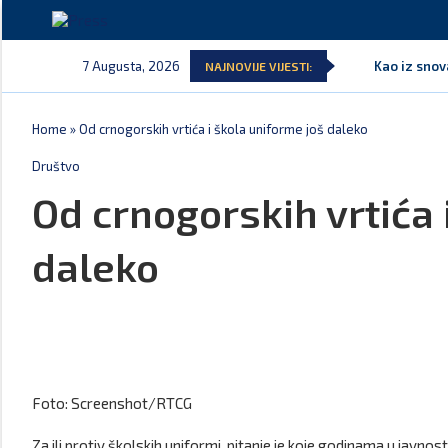
7 Augusta, 2026
Kao iz snov
NAJNOVIJE VIJESTI:
Home
»
Od crnogorskih vrtića i škola uniforme još daleko
Društvo
Od crnogorskih vrtića 
daleko
Foto: Screenshot/RTCG
Za ili protiv školskih uniformi, pitanje je koje godinama u javnost