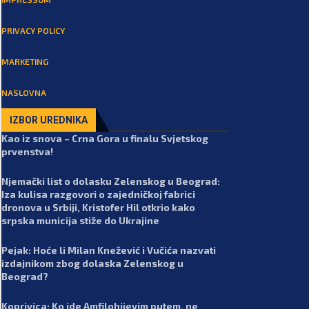
PRIVACY POLICY
MARKETING
NASLOVNA
IZBOR UREDNIKA
Kao iz snova – Crna Gora u finalu Svjetskog
prvenstva!
Njemački list o dolasku Zelenskog u Beograd:
Iza kulisa razgovori o zajedničkoj fabrici
dronova u Srbiji, Kristofer Hil otkrio kako
srpska municija stiže do Ukrajine
Pejak: Hoće li Milan Knežević i Vučića nazvati
izdajnikom zbog dolaska Zelenskog u
Beograd?
Koprivica: Ko ide Amfilohijevim putem, ne