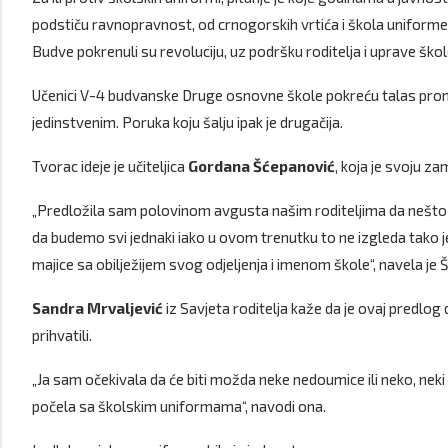
podstiču ravnopravnost, od crnogorskih vrtića i škola uniforme s
Budve pokrenuli su revoluciju, uz podršku roditelja i uprave škol
Učenici V-4 budvanske Druge osnovne škole pokreću talas promje
jedinstvenim. Poruka koju šalju ipak je drugačija.
Tvorac ideje je učiteljica
Gordana Šćepanović
, koja je svoju z
„Predložila sam polovinom avgusta našim roditeljima da nešto po
da budemo svi jednaki iako u ovom trenutku to ne izgleda tako je
majice sa obilježijem svog odjeljenja i imenom škole“, navela je
Sandra Mrvaljević
iz Savjeta roditelja kaže da je ovaj predlog 
prihvatili.
„Ja sam očekivala da će biti možda neke nedoumice ili neko, neki n
počela sa školskim uniformama“, navodi ona.