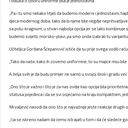
I odluka o izboru uniforme bila je jednostavna.
„Pa i tu smo nekako htjeli da budemo moderni i jednostavni, hajd
djeca modernog doba, tako da bi njime bile negdje neprihvatljive 
sa polu-kragnom, u stvari najbolja opcija jer se lako kombinuje 
budemo svijetli, morsko-plavi, pa smo onda izabrali tu varijantu
Učiteljica Gordana Šćepanović ističe da su prije svega vodili raču
„Tako da naše, kako ih zovemo uniformne, to su majice nisu bile
A želja svih je da budu primjer ne samo u svojoj školi i gradu već 
„Ono što je važno i što je za nas ovdje kao opcija bila prioritet
statusa pojedinca i da se svi osjećamo na kraju kompaktnim, jedn
Mrvaljević navodi da ono što je najvažnije jeste reakcije drugih odj
„I ja se iskreno nadam da ćemo istrajati u tom i da će sledeće go