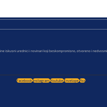
ne iskusni urednici i novinari koji beskompromisno, otvoreno i nedvosmis
Facebook
Instagram
Youtube
Envelope
Rss