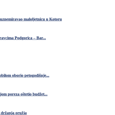
 uznemiravao maloljetnicu u Kotoru
ravcima Podgorica – Bar...
bilom oborio petogodišnje...
jom poreza oštetio budžet...
 držanja oružja