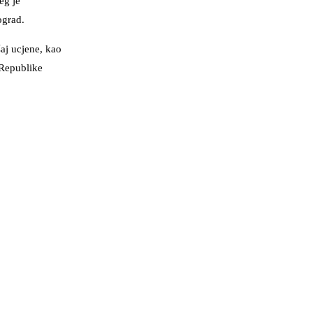
eg je
ograd.
aj ucjene, kao
 Republike