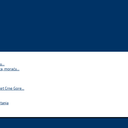
...
a, moraću...
t Crne Gore...
itanja