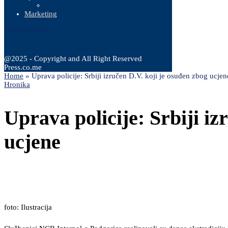
Marketing
7 Augusta, 2026
@2025 - Copyright and All Right Reserved
Press.co.me
Home
»
Uprava policije: Srbiji izručen D.V. koji je osuđen zbog ucjen
Hronika
Uprava policije: Srbiji iz
ucjene
foto: Ilustracija