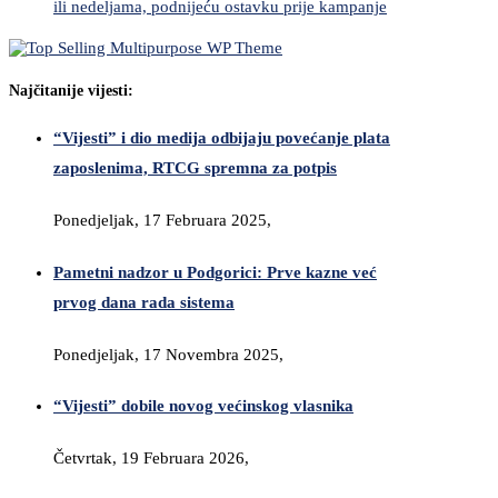
ili nedeljama, podnijeću ostavku prije kampanje
Najčitanije vijesti:
“Vijesti” i dio medija odbijaju povećanje plata
zaposlenima, RTCG spremna za potpis
Ponedjeljak, 17 Februara 2025,
Pametni nadzor u Podgorici: Prve kazne već
prvog dana rada sistema
Ponedjeljak, 17 Novembra 2025,
“Vijesti” dobile novog većinskog vlasnika
Četvrtak, 19 Februara 2026,