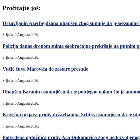
Pročitajte još:
Državljanin Azerbejdžana uhapšen zbog sumnje da je seksualno
Srijeda, 5 Augusta 2026,
Policija danas dronom snima saobraćajne prekršaje na putnim p
Srijeda, 5 Augusta 2026,
Vučić čuva Marovića do zastare presude
Srijeda, 5 Augusta 2026,
Uhapšen Baranin osumnjičen da je pobjegao nakon što je automo
Srijeda, 5 Augusta 2026,
Krivična prijava protiv državljanina Srbije, osumnjičen da je uta
Srijeda, 5 Augusta 2026,
Potvrđena optužnica protiv Aca Đukanovića zbog nedozvoljenog