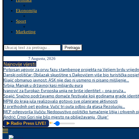
Hronika
Ekonomija
Sport
Marketing
Pretraga
7 Augusta, 2026
Najnovije vijesti:
Potpisan ugovor za prvu fazu stambenog projekta na Veljem brdu vrijednu
Danski političar: Obilazak skupštine s Dajkovićem više bio turistička posjet
Kljajić obmanuo javnost: ASK nije dao ni usmeno ni pisano mišljenje...
Srbija: Manjak u državnoj kasi milijardu eura
Ivanović za Eurokaz: Evropska unija ne briše identitet – ona pruža...
Spajić: Snažno podržavamo domaće festivale koji godinama grade identite
MPNI do kraja jula realizovalo gotovo sve planirane aktivnosti
U prethodnih pet godina: Vučić tri puta odbio da glasa Rezoluciju...
MCP odgovorila Vučiću: Nedopustivo političko tumačenje litija i crkvenih p
Andrić: Crnoj Gori nije bilo mjesto na obilježavanju „Oluje“
▶️ Radio Press LIVE!
🔊