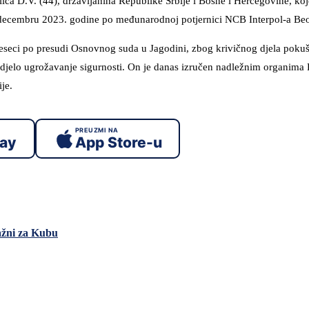
lica D.V. (44), državljanina Republike Srbije i Bosne i Hercegovine, koj
u decembru 2023. godine po međunarodnoj potjernici NCB Interpol-a Be
mjeseci po presudi Osnovnog suda u Jagodini, zbog krivičnog djela pokuš
 djelo ugrožavanje sigurnosti. On je danas izručen nadležnim organima
je.
PREUZMI NA
lay
App Store-u
ažni za Kubu