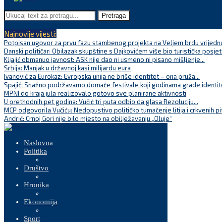
Pretraga
Najnovije vijesti:
Potpisan ugovor za prvu fazu stambenog projekta na Veljem brdu vrijednu
Danski političar: Obilazak skupštine s Dajkovićem više bio turistička posjet
Kljajić obmanuo javnost: ASK nije dao ni usmeno ni pisano mišljenje...
Srbija: Manjak u državnoj kasi milijardu eura
Ivanović za Eurokaz: Evropska unija ne briše identitet – ona pruža...
Spajić: Snažno podržavamo domaće festivale koji godinama grade identite
MPNI do kraja jula realizovalo gotovo sve planirane aktivnosti
U prethodnih pet godina: Vučić tri puta odbio da glasa Rezoluciju...
MCP odgovorila Vučiću: Nedopustivo političko tumačenje litija i crkvenih pi
Andrić: Crnoj Gori nije bilo mjesto na obilježavanju „Oluje“
Naslovna
Politika
Društvo
Hronika
Ekonomija
Sport