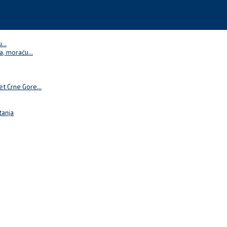
...
a, moraću...
t Crne Gore...
tanja