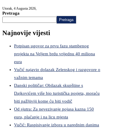
Utorak, 4 Augusta 2026,
Pretraga
Pretraga
Najnovije vijesti
Potpisan ugovor za prvu fazu stambenog
projekta na Veljem brdu vrijednu 40 miliona
eura
Vučić najavio dolazak Zelenskog i razgovore o
važnim temama
Danski političar: Obilazak skupštine s
Dajkovićem više bio turistička posjeta, moraću
biti pažljiviji kome ću biti vodič
Od sjutra: Za nevezivanje pojasa kazna 150
eura, plaćanje i na licu mjesta
Vučić: Raspisivanje izbora u narednim danima