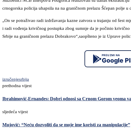
Službenici NCB Interpol-a Podgorica realizovali su danas ekstradiciju 
crnogorska policija uhapsila na na graničnom prelazu Šćepan polje 
„On se potraživao radi izdržavanja kazne zatvora u trajanju od šest 
i radi vođenja krivičnog postupka zbog sumnje da je počinio krivično
Srbije na graničnom prelazu Dobrakovo“,saopšteno je iz Uprave polici
PREUZMI NA
Google P
izručenje
srbija
prethodna vijest
Ibrahimović-Ernandes: Dobri odnosi sa Crnom Gorom veoma v
sljedeća vijest
Mujović: “Neću dozvoliti da se moje ime koristi za manipulacije”