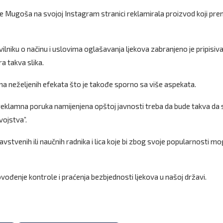
je Mugoša na svojoj Instagram stranici reklamirala proizvod koji pr
vilniku o načinu i uslovima oglašavanja ljekova zabranjeno je pripisiva
ra takva slika.
 neželjenih efekata što je takođe sporno sa više aspekata.
reklamna poruka namijenjena opštoj javnosti treba da bude takva da 
vojstva”.
stvenih ili naučnih radnika i lica koje bi zbog svoje popularnosti mo
ovođenje kontrole i praćenja bezbjednosti ljekova u našoj državi.