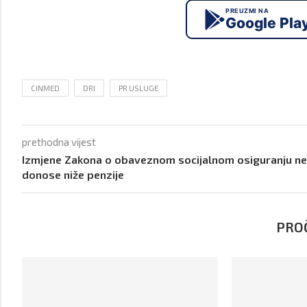
PREUZMI NA
Google Pla
CINMED
DRI
PR USLUGE
prethodna vijest
Izmjene Zakona o obaveznom socijalnom osiguranju ne
donose niže penzije
PROČ