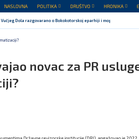
NASLOVNA
POLITIKA
DRUŠTVO
HRONIKA
 Vučjeg Dola razgovarano o Bokokotorskoj eparhiji i mogućem razrješen
matizaciji?
dvajao novac za PR uslug
iji?
dokumentima Državne revizorske institucije (DRI), angažovao je 2022.