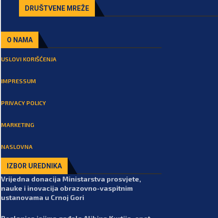
DRUŠTVENE MREŽE
O NAMA
USLOVI KORIŠĆENJA
IMPRESSUM
PRIVACY POLICY
MARKETING
NASLOVNA
IZBOR UREDNIKA
Vrijedna donacija Ministarstva prosvjete,
nauke i inovacija obrazovno-vaspitnim
ustanovama u Crnoj Gori