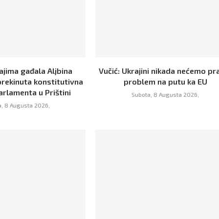
ajima gađala Aljbina
Vučić: Ukrajini nikada nećemo pra
prekinuta konstitutivna
problem na putu ka EU
arlamenta u Prištini
Subota, 8 Augusta 2026,
, 8 Augusta 2026,