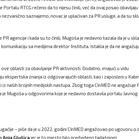
 Portalu RTCG rečeno da to nijesu činili, već da ovaj posao obavljaju
o nezvanično saznajemo, novac je uplaćivan za PR usluge, a da su skl
 PR agencije i kada su to činili, Mugoša je nedavno kazala da je u skl
komunikaciju sa medijima direktor Instituta. Istakla je da ne angažu
iz ove oblasti za obavljanje PR aktivnosti. Dodatno, imajući u vidu
duju ekspertska znanja iz odgovarajućih oblasti, kao i zaposleni u Kabi
ti iz naših brojnih medijskih nastupa. Zbog toga CInMED ne angažuje 
ala je Mugoša u odgovorima koje je nedavno dostavila portalu Javnog
ugačije – piše da je u 2022. godini CInMED angažovao po ugovoru o d
la
Anja
Glušica
jer je to mjesto bilo predviđeno tadašnjom