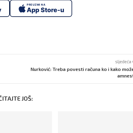
PREUZMI NA
y
App Store-u
sljedeća 
Nurković: Treba povesti računa ko i kako može
amnest
ITAJTE JOŠ: