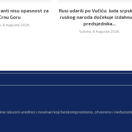
ranti nisu opasnost za
Rusi udarili po Vučiću: Juda srpsk
Crnu Goru
ruskog naroda dočekuje izdahn
predsjednika...
, 8 Augusta 2026,
Subota, 8 Augusta 2026,
ne iskusni urednici i novinari koji beskompromisno, otvoreno i nedvosmis