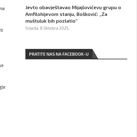
Jevto obavještavao Mijajlovićevu grupu o
ema
Amfilohijevom stanju, Bošković: „Za
muštuluk bih pozlatio“
Srijeda, 8 Oktobra 2025,
ti
PRATITE NAS NA FACEBOOK-U
se
gle