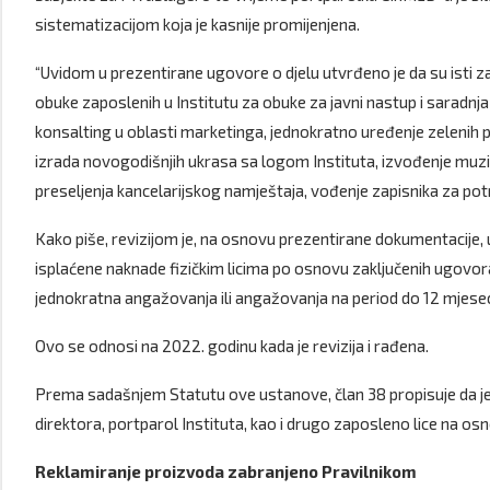
sistematizacijom koja je kasnije promijenjena.
“Uvidom u prezentirane ugovore o djelu utvrđeno je da su isti zak
obuke zaposlenih u Institutu za obuke za javni nastup i saradnja
konsalting u oblasti marketinga, jednokratno uređenje zelenih po
izrada novogodišnjih ukrasa sa logom Instituta, izvođenje mu
preseljenja kancelarijskog namještaja, vođenje zapisnika za pot
Kako piše, revizijom je, na osnovu prezentirane dokumentacije
isplaćene naknade fizičkim licima po osnovu zaključenih ugovor
jednokratna angažovanja ili angažovanja na period do 12 mjesec
Ovo se odnosi na 2022. godinu kada je revizija i rađena.
Prema sadašnjem Statutu ove ustanove, član 38 propisuje da je
direktora, portparol Instituta, kao i drugo zaposleno lice na o
Reklamiranje proizvoda zabranjeno Pravilnikom