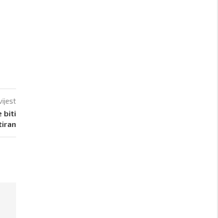
vijest
 biti
iran