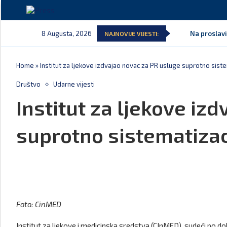
8 Augusta, 2026
Na proslavi
NAJNOVIJE VIJESTI:
Home
»
Institut za ljekove izdvajao novac za PR usluge suprotno siste
Društvo
Udarne vijesti
Institut za ljekove iz
suprotno sistematizac
Foto: CinMED
Institut za ljekove i medicinska sredstva (CInMED), sudeći po 