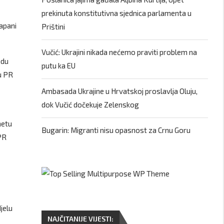
prekinuta konstitutivna sjednica parlamenta u
apani
Prištini
Vučić: Ukrajini nikada nećemo praviti problem na
adu
putu ka EU
ju PR
Ambasada Ukrajine u Hrvatskoj proslavlja Oluju,
dok Vučić dočekuje Zelenskog
netu
Bugarin: Migranti nisu opasnost za Crnu Goru
PR
jelu
NAJČITANIJE VIJESTI: