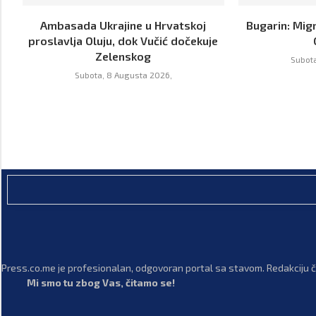
Ambasada Ukrajine u Hrvatskoj
Bugarin: Mig
proslavlja Oluju, dok Vučić dočekuje
Zelenskog
Subota
Subota, 8 Augusta 2026,
Press.co.me je profesionalan, odgovoran portal sa stavom. Redakciju či
Mi smo tu zbog Vas, čitamo se!