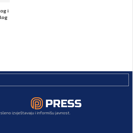
og i
ulog
leno izvještavaju i informišu javnost.