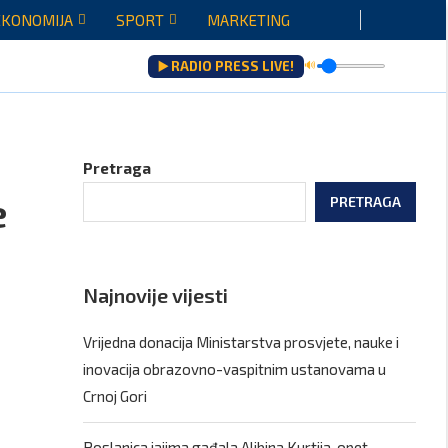
EKONOMIJA
SPORT
MARKETING
▶️ RADIO PRESS LIVE!
🔊
ju...
Pretraga
e
PRETRAGA
Najnovije vijesti
Vrijedna donacija Ministarstva prosvjete, nauke i
inovacija obrazovno-vaspitnim ustanovama u
Crnoj Gori
Poslanica jajima gađala Aljbina Kurtija, opet