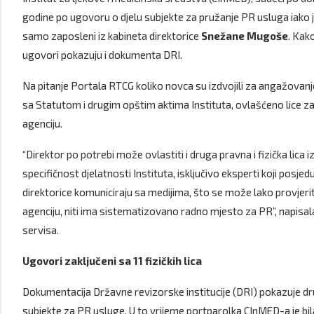
godine po ugovoru o djelu subjekte za pružanje PR usluga iako je
samo zaposleni iz kabineta direktorice
Snežane
Mugoše
. Kak
ugovori pokazuju i dokumenta DRI.
Na pitanje Portala RTCG koliko novca su izdvojili za angažovanje
sa Statutom i drugim opštim aktima Instituta, ovlašćeno lice za 
agenciju.
“Direktor po potrebi može ovlastiti i druga pravna i fizička lica 
specifičnost djelatnosti Instituta, isključivo eksperti koji posje
direktorice komuniciraju sa medijima, što se može lako provjeri
agenciju, niti ima sistematizovano radno mjesto za PR”, napis
servisa.
Ugovori zaključeni sa 11 fizičkih lica
Dokumentacija Državne revizorske institucije (DRI) pokazuje dr
subjekte za PR usluge. U to vrijeme portparolka CInMED-a je bi