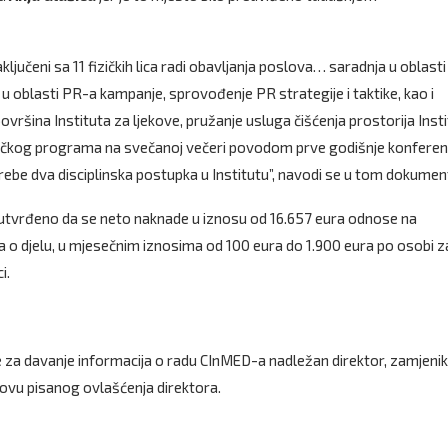
ljučeni sa 11 fizičkih lica radi obavljanja poslova… saradnja u oblasti
 u oblasti PR-a kampanje, sprovođenje PR strategije i taktike, kao i
vršina Instituta za ljekove, pružanje usluga čišćenja prostorija Insti
zičkog programa na svečanoj večeri povodom prve godišnje konferenc
rebe dva disciplinska postupka u Institutu”, navodi se u tom dokumen
, utvrđeno da se neto naknade u iznosu od 16.657 eura odnose na
a o djelu, u mjesečnim iznosima od 100 eura do 1.900 eura po osobi z
i.
 za davanje informacija o radu CInMED-a nadležan direktor, zamjenik
snovu pisanog ovlašćenja direktora.