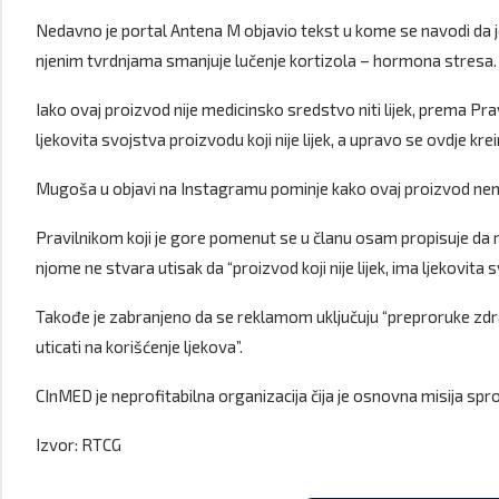
Nedavno je portal Antena M objavio tekst u kome se navodi da 
njenim tvrdnjama smanjuje lučenje kortizola – hormona stresa.
Iako ovaj proizvod nije medicinsko sredstvo niti lijek, prema Pra
ljekovita svojstva proizvodu koji nije lijek, a upravo se ovdje krei
Mugoša u objavi na Instagramu pominje kako ovaj proizvod nema
Pravilnikom koji je gore pomenut se u članu osam propisuje da 
njome ne stvara utisak da “proizvod koji nije lijek, ima ljekovita s
Takođe je zabranjeno da se reklamom uključuju “preproruke zdrav
uticati na korišćenje ljekova”.
CInMED je neprofitabilna organizacija čija je osnovna misija spr
Izvor: RTCG