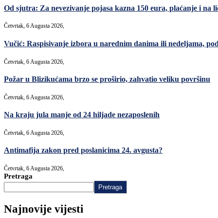
Od sjutra: Za nevezivanje pojasa kazna 150 eura, plaćanje i na lic
Četvrtak, 6 Augusta 2026,
Vučić: Raspisivanje izbora u narednim danima ili nedeljama, po
Četvrtak, 6 Augusta 2026,
Požar u Blizikućama brzo se proširio, zahvatio veliku površinu
Četvrtak, 6 Augusta 2026,
Na kraju jula manje od 24 hiljade nezaposlenih
Četvrtak, 6 Augusta 2026,
Antimafija zakon pred poslanicima 24. avgusta?
Četvrtak, 6 Augusta 2026,
Pretraga
Pretraga
Najnovije vijesti