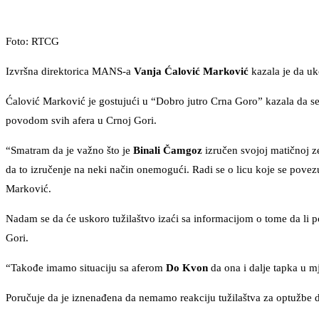
Foto: RTCG
Izvršna direktorica MANS-a
Vanja Ćalović Marković
kazala je da uk
Ćalović Marković je gostujući u “Dobro jutro Crna Goro” kazala da se
povodom svih afera u Crnoj Gori.
“Smatram da je važno što je
Binali Čamgoz
izručen svojoj matičnoj z
da to izručenje na neki način onemogući. Radi se o licu koje se povezu
Marković.
Nadam se da će uskoro tužilaštvo izaći sa informacijom o tome da li po
Gori.
“Takođe imamo situaciju sa aferom
Do Kvon
da ona i dalje tapka u mj
Poručuje da je iznenađena da nemamo reakciju tužilaštva za optužbe 