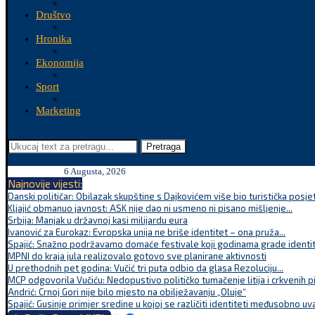
Društvo
Hronika
Ekonomija
Sport
Marketing
Pretraga
6 Augusta, 2026
Najnovije vijesti:
Danski političar: Obilazak skupštine s Dajkovićem više bio turistička posjet
Kljajić obmanuo javnost: ASK nije dao ni usmeno ni pisano mišljenje...
Srbija: Manjak u državnoj kasi milijardu eura
Ivanović za Eurokaz: Evropska unija ne briše identitet – ona pruža...
Spajić: Snažno podržavamo domaće festivale koji godinama grade identite
MPNI do kraja jula realizovalo gotovo sve planirane aktivnosti
U prethodnih pet godina: Vučić tri puta odbio da glasa Rezoluciju...
MCP odgovorila Vučiću: Nedopustivo političko tumačenje litija i crkvenih p
Andrić: Crnoj Gori nije bilo mjesto na obilježavanju „Oluje“
Spajić: Gusinje primjer sredine u kojoj se različiti identiteti međusobno uva