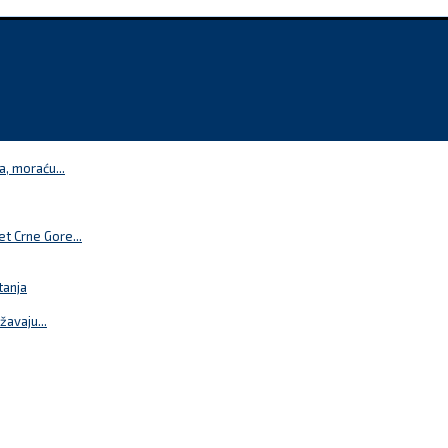
a, moraću...
t Crne Gore...
tanja
žavaju...