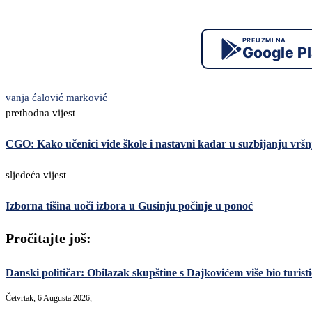
PREUZMI NA
Google P
vanja ćalović marković
prethodna vijest
CGO: Kako učenici vide škole i nastavni kadar u suzbijanju vršn
sljedeća vijest
Izborna tišina uoči izbora u Gusinju počinje u ponoć
Pročitajte još:
Danski političar: Obilazak skupštine s Dajkovićem više bio turisti
Četvrtak, 6 Augusta 2026,