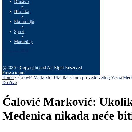
Društvo
Hronika
Ekonomija
Sport
Marketing
6 Augusta, 2026
@2025 - Copyright and All Right Reserved
Press.co.me
Home
»
Ćalović Marković: Ukoliko se ne sprovede veting Vesna Mede
Društvo
Ćalović Marković: Ukolik
Medenica nikada neće bit