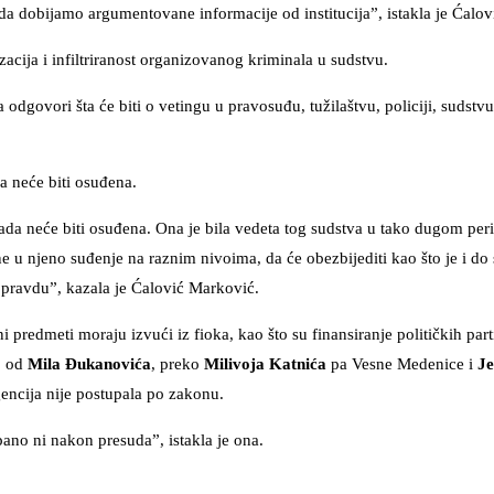
a dobijamo argumentovane informacije od institucija”, istakla je Ćalo
zacija i infiltriranost organizovanog kriminala u sudstvu.
odgovori šta će biti o vetingu u pravosuđu, tužilaštvu, policiji, sudstv
a neće biti osuđena.
a neće biti osuđena. Ona je bila vedeta tog sudstva u tako dugom peri
 u njeno suđenje na raznim nivoima, da će obezbijediti kao što je i do
a pravdu”, kazala je Ćalović Marković.
predmeti moraju izvući iz fioka, kao što su finansiranje političkih parti
, od
Mila Đukanovića
, preko
Milivoja Katnića
pa Vesne Medenice i
Je
encija nije postupala po zakonu.
pano ni nakon presuda”, istakla je ona.