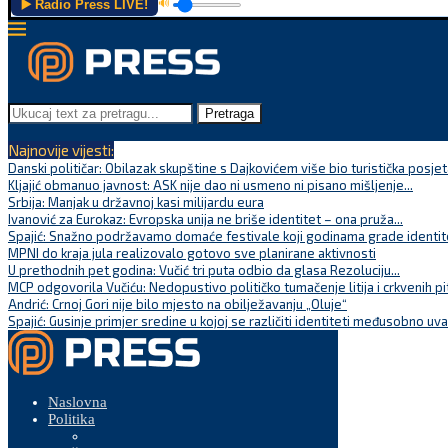
▶️ Radio Press LIVE!
🔊
Pretraga
Najnovije vijesti:
Danski političar: Obilazak skupštine s Dajkovićem više bio turistička posjet
Kljajić obmanuo javnost: ASK nije dao ni usmeno ni pisano mišljenje...
Srbija: Manjak u državnoj kasi milijardu eura
Ivanović za Eurokaz: Evropska unija ne briše identitet – ona pruža...
Spajić: Snažno podržavamo domaće festivale koji godinama grade identite
MPNI do kraja jula realizovalo gotovo sve planirane aktivnosti
U prethodnih pet godina: Vučić tri puta odbio da glasa Rezoluciju...
MCP odgovorila Vučiću: Nedopustivo političko tumačenje litija i crkvenih pi
Andrić: Crnoj Gori nije bilo mjesto na obilježavanju „Oluje“
Spajić: Gusinje primjer sredine u kojoj se različiti identiteti međusobno uva
Naslovna
Politika