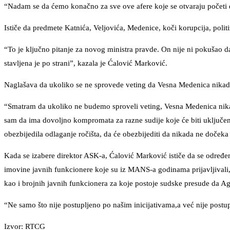
“Nadam se da ćemo konačno za sve ove afere koje se otvaraju početi d
Ističe da predmete Katnića, Veljovića, Medenice, koči korupcija, politi
“To je ključno pitanje za novog ministra pravde. On nije ni pokušao da 
stavljena je po strani”, kazala je Ćalović Marković.
Naglašava da ukoliko se ne sprovede veting da Vesna Medenica nikad
“Smatram da ukoliko ne budemo sproveli veting, Vesna Medenica nikad
sam da ima dovoljno kompromata za razne sudije koje će biti uključene
obezbijedila odlaganje ročišta, da će obezbijediti da nikada ne doček
Kada se izabere direktor ASK-a, Ćalović Marković ističe da se određeni 
imovine javnih funkcionere koje su iz MANS-a godinama prijavljivali
kao i brojnih javnih funkcionera za koje postoje sudske presude da Ag
“Ne samo što nije postupljeno po našim inicijativama,a već nije postu
Izvor: RTCG