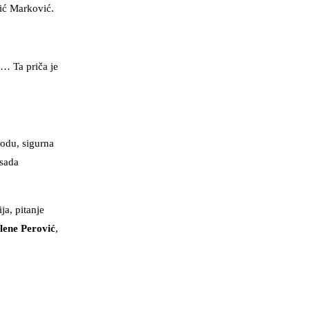
vić Marković.
u… Ta priča je
odu, sigurna
 sada
ja, pitanje
lene Perović
,