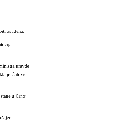
biti osuđena.
tucija
ministra pravde
kla je Čalović
ostane u Crnoj
lučajem