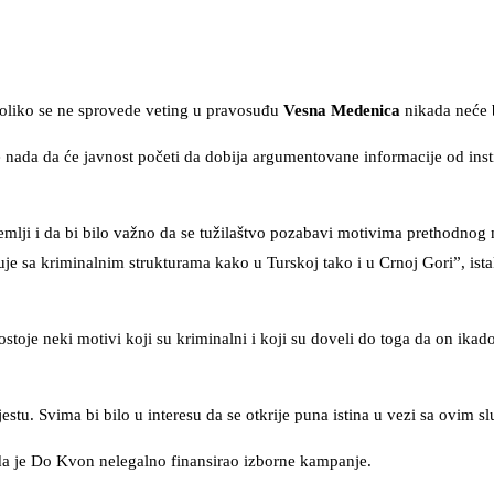
oliko se ne sprovede veting u pravosuđu
Vesna Medenica
nikada neće 
 nada da će javnost početi da dobija argumentovane informacije od insti
emlji i da bi bilo važno da se tužilaštvo pozabavi motivima prethodnog 
je sa kriminalnim strukturama kako u Turskoj tako i u Crnoj Gori”, ista
stoje neki motivi koji su kriminalni i koji su doveli do toga da on ikad
estu. Svima bi bilo u interesu da se otkrije puna istina u vezi sa ovim s
da je Do Kvon nelegalno finansirao izborne kampanje.