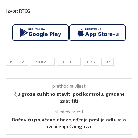
Izvor: RTCG
PREUZMI NA
PREUZMI NA
Google Play
App Store-u
ISTRAGA
POLICAJCI
TORTURA
UIKS
UP
prethodna vijest
Kju groznicu hitno staviti pod kontrolu, građane
zaštititi
sljedeća vijest
Božoviću pojačano obezbjeđenje poslije odluke o
izručenju Čamgoza