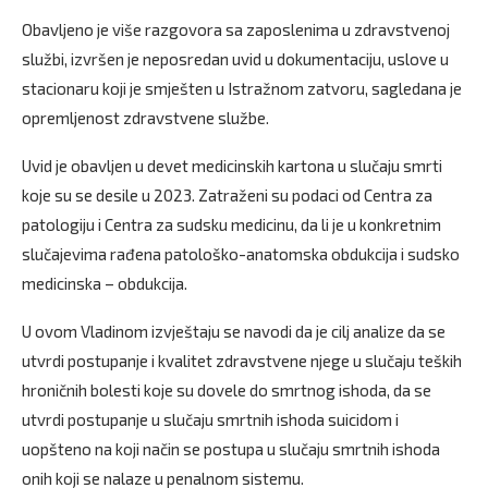
Obavljeno je više razgovora sa zaposlenima u zdravstvenoj
službi, izvršen je neposredan uvid u dokumentaciju, uslove u
stacionaru koji je smješten u Istražnom zatvoru, sagledana je
opremljenost zdravstvene službe.
Uvid je obavljen u devet medicinskih kartona u slučaju smrti
koje su se desile u 2023. Zatraženi su podaci od Centra za
patologiju i Centra za sudsku medicinu, da li je u konkretnim
slučajevima rađena patološko-anatomska obdukcija i sudsko
medicinska – obdukcija.
U ovom Vladinom izvještaju se navodi da je cilj analize da se
utvrdi postupanje i kvalitet zdravstvene njege u slučaju teških
hroničnih bolesti koje su dovele do smrtnog ishoda, da se
utvrdi postupanje u slučaju smrtnih ishoda suicidom i
uopšteno na koji način se postupa u slučaju smrtnih ishoda
onih koji se nalaze u penalnom sistemu.