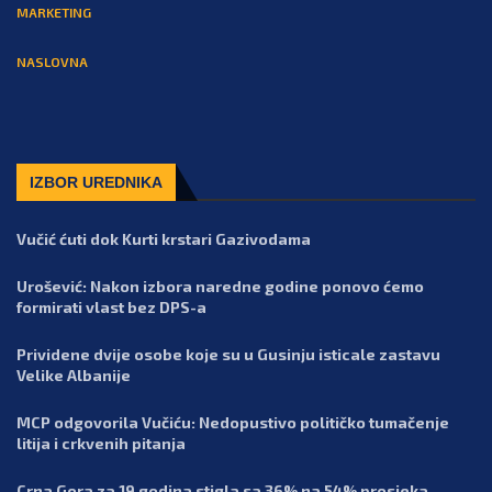
MARKETING
NASLOVNA
IZBOR UREDNIKA
Vučić ćuti dok Kurti krstari Gazivodama
Urošević: Nakon izbora naredne godine ponovo ćemo
formirati vlast bez DPS-a
Prividene dvije osobe koje su u Gusinju isticale zastavu
Velike Albanije
MCP odgovorila Vučiću: Nedopustivo političko tumačenje
litija i crkvenih pitanja
Crna Gora za 19 godina stigla sa 36% na 54% prosjeka