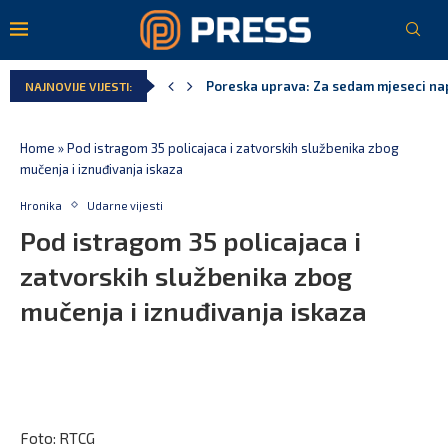
Poreska uprava: Za sedam mjeseci napl
NAJNOVIJE VIJESTI:
Laković: Crna Gora nije dobila zvaničn
Crna Gora neće biti domaćin migrants
Aerodromi Crne Gore za sedam mjeseci
EPCG: Sistem stabilan, Termoelektran
Spajić: Crna Gora neće prihvatiti cent
Home
»
Pod istragom 35 policajaca i zatvorskih službenika zbog
mučenja i iznuđivanja iskaza
Hronika
Udarne vijesti
Pod istragom 35 policajaca i
zatvorskih službenika zbog
mučenja i iznuđivanja iskaza
Foto: RTCG