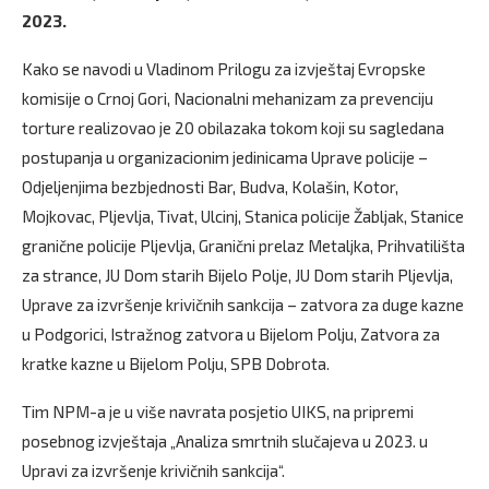
2023.
Kako se navodi u Vladinom Prilogu za izvještaj Evropske
komisije o Crnoj Gori, Nacionalni mehanizam za prevenciju
torture realizovao je 20 obilazaka tokom koji su sagledana
postupanja u organizacionim jedinicama Uprave policije –
Odjeljenjima bezbjednosti Bar, Budva, Kolašin, Kotor,
Mojkovac, Pljevlja, Tivat, Ulcinj, Stanica policije Žabljak, Stanice
granične policije Pljevlja, Granični prelaz Metaljka, Prihvatilišta
za strance, JU Dom starih Bijelo Polje, JU Dom starih Pljevlja,
Uprave za izvršenje krivičnih sankcija – zatvora za duge kazne
u Podgorici, Istražnog zatvora u Bijelom Polju, Zatvora za
kratke kazne u Bijelom Polju, SPB Dobrota.
Tim NPM-a je u više navrata posjetio UIKS, na pripremi
posebnog izvještaja „Analiza smrtnih slučajeva u 2023. u
Upravi za izvršenje krivičnih sankcija“.