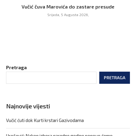
Vučić čuva Marovića do zastare presude
Srijeda, 5 Augusta 2026,
Pretraga
PRETRAGA
Najnovije vijesti
Vučić ćuti dok Kurti krstari Gazivodama
Urošević: Nakon izbora naredne godine ponovo ćemo