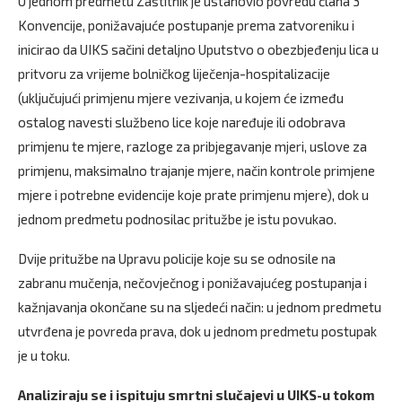
U jednom predmetu Zaštitnik je ustanovio povredu člana 3
Konvencije, ponižavajuće postupanje prema zatvoreniku i
inicirao da UIKS sačini detaljno Uputstvo o obezbjeđenju lica u
pritvoru za vrijeme bolničkog liječenja-hospitalizacije
(uključujući primjenu mjere vezivanja, u kojem će između
ostalog navesti službeno lice koje naređuje ili odobrava
primjenu te mjere, razloge za pribjegavanje mjeri, uslove za
primjenu, maksimalno trajanje mjere, način kontrole primjene
mjere i potrebne evidencije koje prate primjenu mjere), dok u
jednom predmetu podnosilac pritužbe je istu povukao.
Dvije pritužbe na Upravu policije koje su se odnosile na
zabranu mučenja, nečovječnog i ponižavajućeg postupanja i
kažnjavanja okončane su na sljedeći način: u jednom predmetu
utvrđena je povreda prava, dok u jednom predmetu postupak
je u toku.
Analiziraju se i ispituju smrtni slučajevi u UIKS-u tokom