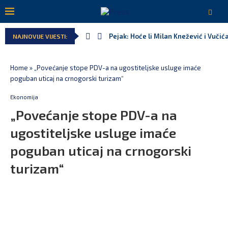
Pejak: Hoće li Milan Knežević i Vučić
NAJNOVIJE VIJESTI:
Home
»
„Povećanje stope PDV-a na ugostiteljske usluge imaće
poguban uticaj na crnogorski turizam“
Ekonomija
„Povećanje stope PDV-a na
ugostiteljske usluge imaće
poguban uticaj na crnogorski
turizam“