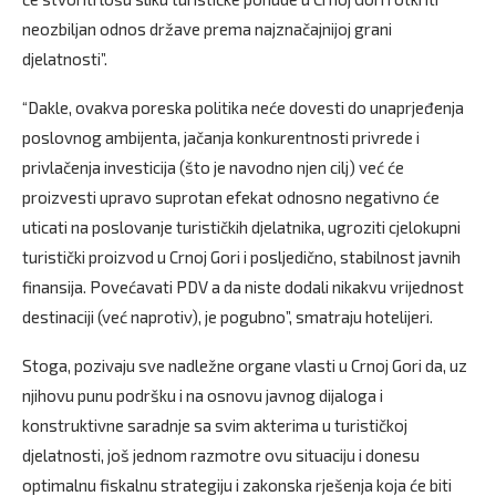
neozbiljan odnos države prema najznačajnijoj grani
djelatnosti”.
“Dakle, ovakva poreska politika neće dovesti do unaprjeđenja
poslovnog ambijenta, jačanja konkurentnosti privrede i
privlačenja investicija (što je navodno njen cilj) već će
proizvesti upravo suprotan efekat odnosno negativno će
uticati na poslovanje turističkih djelatnika, ugroziti cjelokupni
turistički proizvod u Crnoj Gori i posljedično, stabilnost javnih
finansija. Povećavati PDV a da niste dodali nikakvu vrijednost
destinaciji (već naprotiv), je pogubno”, smatraju hotelijeri.
Stoga, pozivaju sve nadležne organe vlasti u Crnoj Gori da, uz
njihovu punu podršku i na osnovu javnog dijaloga i
konstruktivne saradnje sa svim akterima u turističkoj
djelatnosti, još jednom razmotre ovu situaciju i donesu
optimalnu fiskalnu strategiju i zakonska rješenja koja će biti