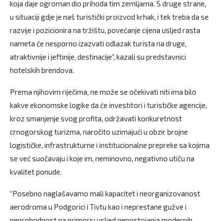
koja daje ogroman dio prihoda tim zemljama. S druge strane,
u situaciji gdje je naš turistički proizvod krhak, i tek treba da se
razvije i pozicionira na tržištu, povećanje cijena usljed rasta
nameta će nesporno izazvati odlazak turista na druge,
atraktivnije i jeftinije, destinacije”, kazali su predstavnici
hotelskih brendova.
Prema njihovim riječima, ne može se očekivati niti ima bilo
kakve ekonomske logike da će investitori i turističke agencije,
kroz smanjenje svog profita, održavati konkuretnost
crnogorskog turizma, naročito uzimajući u obzir brojne
logističke, infrastrukturne i institucionalne prepreke sa kojima
se već suočavaju i koje im, neminovno, negativno utiču na
kvalitet ponude.
“Posebno naglašavamo mali kapacitet i neorganizovanost
aerodroma u Podgorici i Tivtu kao i neprestane gužve i
neprohodnost na primorju usljed nepostojanja modernih