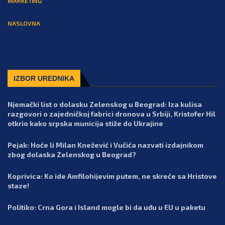
MARKETING
NASLOVNA
IZBOR UREDNIKA
Njemački list o dolasku Zelenskog u Beograd: Iza kulisa
razgovori o zajedničkoj fabrici dronova u Srbiji, Kristofer Hil
otkrio kako srpska municija stiže do Ukrajine
Pejak: Hoće li Milan Knežević i Vučića nazvati izdajnikom
zbog dolaska Zelenskog u Beograd?
Koprivica: Ko ide Amfilohijevim putem, ne skreće sa Hristove
staze!
Politiko: Crna Gora i Island mogle bi da uđu u EU u paketu