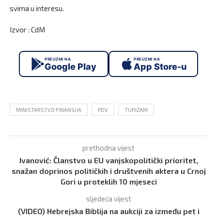
svima u interesu.
Izvor : CdM
PREUZMI NA
PREUZMI NA
Google Play
App Store-u
MINISTARSTVO FINANSIJA
PDV
TURIZAM
prethodna vijest
Ivanović: Članstvo u EU vanjskopolitički prioritet,
snažan doprinos političkih i društvenih aktera u Crnoj
Gori u proteklih 10 mjeseci
sljedeća vijest
(VIDEO) Hebrejska Biblija na aukciji za između pet i