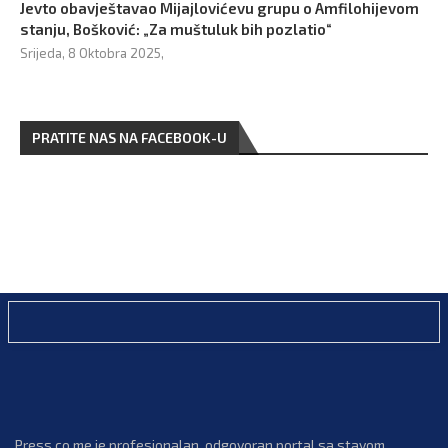
Jevto obavještavao Mijajlovićevu grupu o Amfilohijevom
stanju, Bošković: „Za muštuluk bih pozlatio“
Srijeda, 8 Oktobra 2025,
PRATITE NAS NA FACEBOOK-U
Press.co.me je profesionalan, odgovoran portal sa stavom.