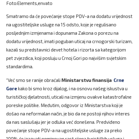
Foto:Elements,envato
Smatramo da će povećanje stope PDV-a na dodatu vrijednost
na ugostiteljske usluge na 15 odsto, koje je regulisano
posljednjim izmjenama i dopunama Zakona o porezu na
dodatu vrijednost, imati poguban uticaj na crnogorski turizam,
kazali su predstavnici devet hotela i rizorta sa kategorijom
pet zvjezdica, koji posluju u Crnoj Gori po najvišim svjetskim
standardima.
“Već smo se ranije obraćali
Ministarstvu finansija
Crne
Gore
kako bi smo kroz dijalog, i na osnovu našeg iskustva u
turističkoj djelatnosti, uticali na izmjenu ovakve katastrofalne
poreske politike. Međutim, odgovor iz Ministarstva koji je
došao na neformalan način, je bio da ne postoji njihov interes
da nas saslušaju jer je odluka već donešena. Predviđeno
povećanje stope PDV-a na ugostiteljske usluge za preko
100% će izazvati neminovan rast cijena turističkih usluga i