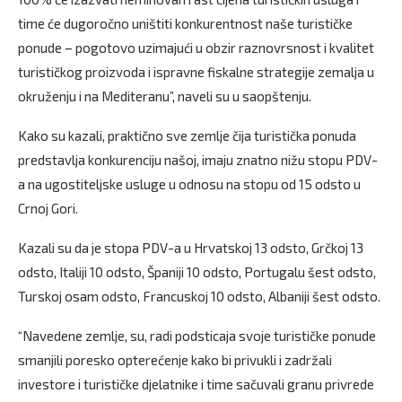
time će dugoročno uništiti konkurentnost naše turističke
ponude – pogotovo uzimajući u obzir raznovrsnost i kvalitet
turističkog proizvoda i ispravne fiskalne strategije zemalja u
okruženju i na Mediteranu”, naveli su u saopštenju.
Kako su kazali, praktično sve zemlje čija turistička ponuda
predstavlja konkurenciju našoj, imaju znatno nižu stopu PDV-
a na ugostiteljske usluge u odnosu na stopu od 15 odsto u
Crnoj Gori.
Kazali su da je stopa PDV-a u Hrvatskoj 13 odsto, Grčkoj 13
odsto, Italiji 10 odsto, Španiji 10 odsto, Portugalu šest odsto,
Turskoj osam odsto, Francuskoj 10 odsto, Albaniji šest odsto.
“Navedene zemlje, su, radi podsticaja svoje turističke ponude
smanjili poresko opterećenje kako bi privukli i zadržali
investore i turističke djelatnike i time sačuvali granu privrede