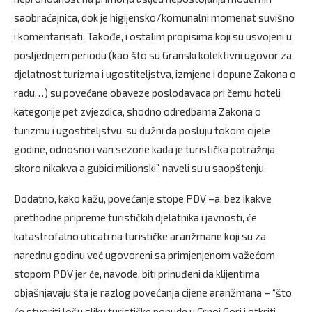
saobraćajnica, dok je higijensko/komunalni momenat suvišno
i komentarisati. Takođe, i ostalim propisima koji su usvojeni u
posljednjem periodu (kao što su Granski kolektivni ugovor za
djelatnost turizma i ugostiteljstva, izmjene i dopune Zakona o
radu…) su povećane obaveze poslodavaca pri čemu hoteli
kategorije pet zvjezdica, shodno odredbama Zakona o
turizmu i ugostiteljstvu, su dužni da posluju tokom cijele
godine, odnosno i van sezone kada je turistička potražnja
skoro nikakva a gubici milionski”, naveli su u saopštenju.
Dodatno, kako kažu, povećanje stope PDV –a, bez ikakve
prethodne pripreme turističkih djelatnika i javnosti, će
katastrofalno uticati na turističke aranžmane koji su za
narednu godinu već ugovoreni sa primjenjenom važećom
stopom PDV jer će, navode, biti prinuđeni da klijentima
objašnjavaju šta je razlog povećanja cijene aranžmana – “što
će stvoriti lošu sliku turističke ponude u Crnoj Gori i otkriti