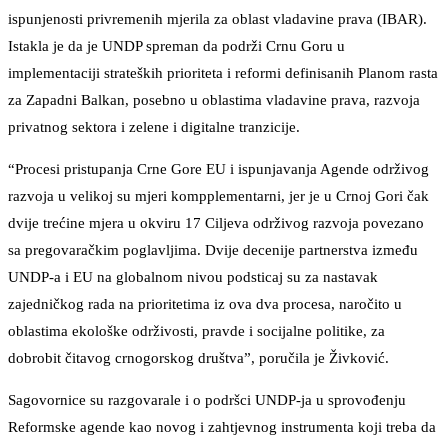
ispunjenosti privremenih mjerila za oblast vladavine prava (IBAR).
Istakla je da je UNDP spreman da podrži Crnu Goru u
implementaciji strateških prioriteta i reformi definisanih Planom rasta
za Zapadni Balkan, posebno u oblastima vladavine prava, razvoja
privatnog sektora i zelene i digitalne tranzicije.
“Procesi pristupanja Crne Gore EU i ispunjavanja Agende održivog
razvoja u velikoj su mjeri kompplementarni, jer je u Crnoj Gori čak
dvije trećine mjera u okviru 17 Ciljeva održivog razvoja povezano
sa pregovaračkim poglavljima. Dvije decenije partnerstva između
UNDP-a i EU na globalnom nivou podsticaj su za nastavak
zajedničkog rada na prioritetima iz ova dva procesa, naročito u
oblastima ekološke održivosti, pravde i socijalne politike, za
dobrobit čitavog crnogorskog društva”, poručila je Živković.
Sagovornice su razgovarale i o podršci UNDP-ja u sprovođenju
Reformske agende kao novog i zahtjevnog instrumenta koji treba da