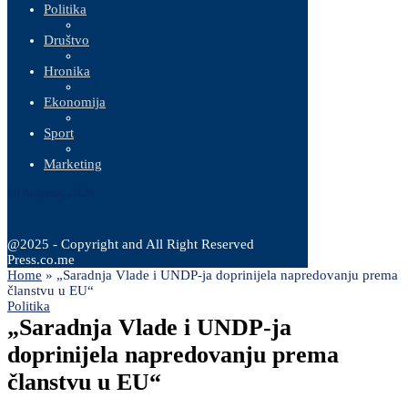
Politika
Društvo
Hronika
Ekonomija
Sport
Marketing
10 Augusta, 2026
@2025 - Copyright and All Right Reserved
Press.co.me
Home
»
„Saradnja Vlade i UNDP-ja doprinijela napredovanju prema
članstvu u EU“
Politika
„Saradnja Vlade i UNDP-ja
doprinijela napredovanju prema
članstvu u EU“