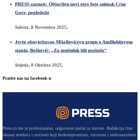
PRESS saznaje: Objavljen novi otro foto snimak Crne
Gore, pogledajte
Subota, 8 Novembra 2025,
Jevto obavještavao Mijajlovićevu grupu o Amfilohijevom
stanju, Bošković: „Za muštuluk bih pozlatio“
Srijeda, 8 Oktobra 2025,
Pratite nas na facebook-u
Press.co.me je profesionalan, odgovoran portal sa stavom. Redakciju čine
iskusni urednici i novinari koji beskompromisno, otvoreno i nedvosmisleno