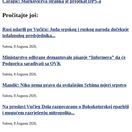
Čarapić: Markovićeva stranka je projekat DPS-a
Pročitajte još:
Rusi udarili po Vučiću: Juda srpskog i ruskog naroda dočekuje
izdahnulog predsjednika...
Subota, 8 Augusta 2026,
Ministarstvo odbrane demantovalo pisanje “Informera” da će
Podgorica sarađivati sa OVK
Subota, 8 Augusta 2026,
Mandić: Niko nema pravo da ovdašnjim Srbima mjeri srpstvo
Subota, 8 Augusta 2026,
Na proslavi Vučjeg Dola razgovarano o Bokokotorskoj eparhiji
i mogućem razrješenju mitropolita...
Subota, 8 Augusta 2026,