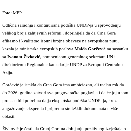
Foto: MEP
Odlična saradnja i kontinuirana podrška UNDP-ja u sprovođenju
velikog broja zahtjevnih reformi , doprinijela da da Crna Gora
efikasno i kvalitetno ispuni brojne obaveze na evropskom putu,
kazala je ministarka evropskih poslova
Maida Gorčević
na sastanku
sa
Ivanom Živković
, pomoćnicom generalnog sekretara UN i
direktoricom Regionalne kancelarije UNDP za Evropu i Centralnu
Aziju.
Gorčević je istakla da Crna Gora ima ambiciozan, ali realan rok da
do 2026. godine zatvori sva pregovaračka poglavlja i da će joj u tom
procesu biti potrebna dalja ekspertska podrška UNDP- ja, kroz
angažovanje eksperata i pripremu strateških dokumenata u više
oblasti.
Živković je čestitala Crnoj Gori na dobijanju pozitivnog izvještaja o