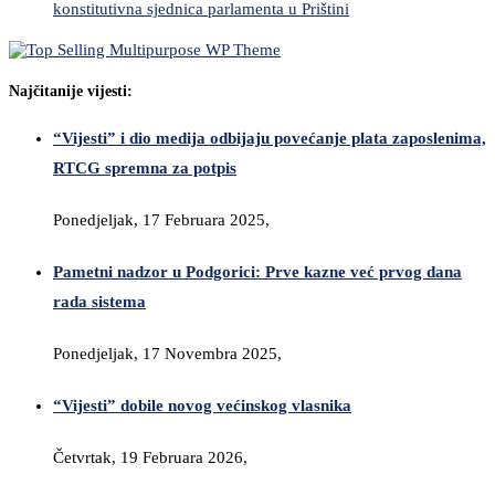
konstitutivna sjednica parlamenta u Prištini
Najčitanije vijesti:
“Vijesti” i dio medija odbijaju povećanje plata zaposlenima,
RTCG spremna za potpis
Ponedjeljak, 17 Februara 2025,
Pametni nadzor u Podgorici: Prve kazne već prvog dana
rada sistema
Ponedjeljak, 17 Novembra 2025,
“Vijesti” dobile novog većinskog vlasnika
Četvrtak, 19 Februara 2026,