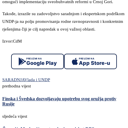
omogući implementaciju sveobuhvatnih reformi u Crnoj Gori.
Takođe, izrazile su zadovoljstvo saradnjom i ekspertskom podrškom
UNDP-ja na polju promovisanja rodne ravnopravnosti i konkretnim
rješenjima čiji je cilj napredak u ovoj važnoj oblasti.
Izvor:CdM
PREUZMI NA
PREUZMI NA
Google Play
App Store-u
SARADNJA
Vlada i UNDP
prethodna vijest
Finska i Švedska dozvoljavaju upotrebu svog oružja protiv
Rusije
sljedeća vijest