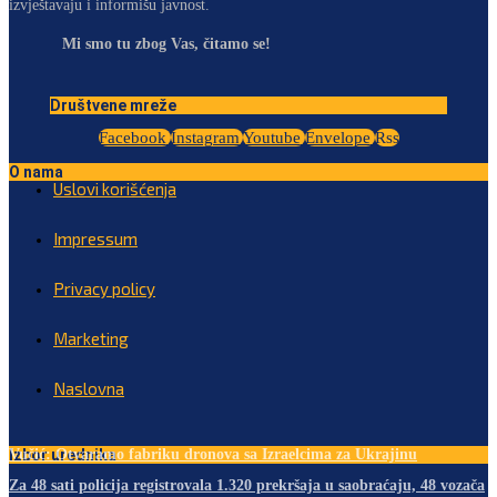
izvještavaju i informišu javnost.
Mi smo tu zbog Vas, čitamo se!
Društvene mreže
Facebook
Instagram
Youtube
Envelope
Rss
O nama
Uslovi korišćenja
Impressum
Privacy policy
Marketing
Naslovna
Izbor urednika
Vučić: Otvaramo fabriku dronova sa Izraelcima za Ukrajinu
Za 48 sati policija registrovala 1.320 prekršaja u saobraćaju, 48 vozača