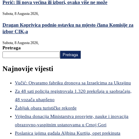
Perić: Ili nova većina ili izbori, ovako više ne može
Subota, 8 Augusta 2026,
Dragan Koprivica podnio ostavku na mjesto člana Komisije za
izbor CIK-a
Subota, 8 Augusta 2026,
Pretraga
Pretraga
Najnovije vijesti
Vučić: Otvaramo fabriku dronova sa Izraelcima za Ukrajinu
Za 48 sati policija registrovala 1.320 prekršaja u saobraćaju,
48 vozača uhapšeno
Žabljak obara turističke rekorde
Vrijedna donacija Ministarstva prosvjete, nauke i inovacija
obrazovno-vaspitnim ustanovama u Crnoj Gori
Poslanica jajima gađala Aljbina Kurtija, opet prekinuta