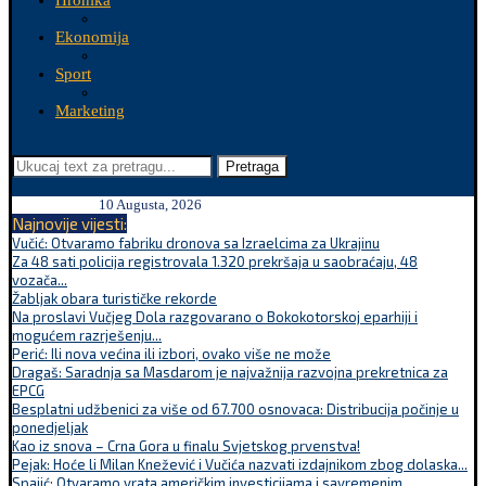
Hronika
Ekonomija
Sport
Marketing
Pretraga
10 Augusta, 2026
Najnovije vijesti:
Vučić: Otvaramo fabriku dronova sa Izraelcima za Ukrajinu
Za 48 sati policija registrovala 1.320 prekršaja u saobraćaju, 48
vozača...
Žabljak obara turističke rekorde
Na proslavi Vučjeg Dola razgovarano o Bokokotorskoj eparhiji i
mogućem razrješenju...
Perić: Ili nova većina ili izbori, ovako više ne može
Dragaš: Saradnja sa Masdarom je najvažnija razvojna prekretnica za
EPCG
Besplatni udžbenici za više od 67.700 osnovaca: Distribucija počinje u
ponedjeljak
Kao iz snova – Crna Gora u finalu Svjetskog prvenstva!
Pejak: Hoće li Milan Knežević i Vučića nazvati izdajnikom zbog dolaska...
Spajić: Otvaramo vrata američkim investicijama i savremenim