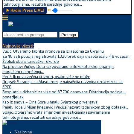
tehnologijama, rezultati saradnje govoriće...
▶️ Radio Press LIVE!
🔊
Pretraga
Najnovije vijesti:
Vučić: Otvaramo fabriku dronova sa Izraelcima za Ukrajinu
Za 48 sati policija registrovala 1.320 prekršaja u saobraćaju, 48 vozača...
Žabljak obara turističke rekorde
Na proslavi Vučjeg Dola razgovarano o Bokokotorskoj eparhiji i
mogućem razrješenju...
Perić: Ili nova većina ili izbori, ovako više ne može
Dragaš: Saradnja sa Masdarom je najvažnija razvojna prekretnica za
EPCG
Besplatni udžbenici za više od 67.700 osnovaca: Distribucija počinje u
ponedjeljak
Kao iz snova – Crna Gora u finalu Svjetskog prvenstva!
Pejak: Hoće li Milan Knežević i Vučića nazvati izdajnikom zbog dolaska...
Spajić: Otvaramo vrata američkim investicijama i savremenim
tehnologijama, rezultati saradnje govoriće...
Naslovna