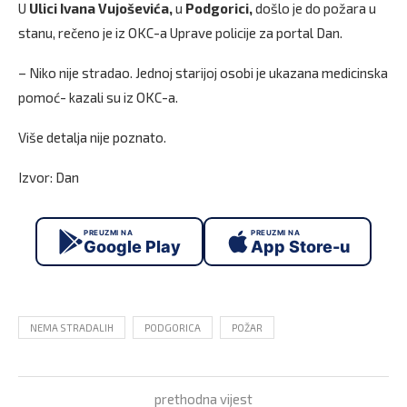
U
Ulici Ivana Vujoševića,
u
Podgorici,
došlo je do požara u
stanu, rečeno je iz OKC-a Uprave policije za portal Dan.
– Niko nije stradao. Jednoj starijoj osobi je ukazana medicinska
pomoć- kazali su iz OKC-a.
Više detalja nije poznato.
Izvor: Dan
PREUZMI NA
PREUZMI NA
Google Play
App Store-u
NEMA STRADALIH
PODGORICA
POŽAR
prethodna vijest