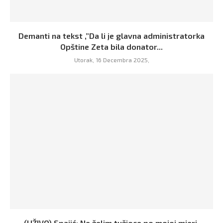
Demanti na tekst ,”Da li je glavna administratorka
Opštine Zeta bila donator...
Utorak, 16 Decembra 2025,
(UŽIVO) Spajić: Ne želim tužioce po mojoj mjeri,