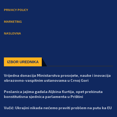
PRIVACY POLICY
MARKETING
NASLOVNA
IZBOR UREDNIKA
Vrijedna donacija Ministarstva prosvjete, nauke i inovacija
obrazovno-vaspitnim ustanovama u Crnoj Gori
Poslanica jajima gađala Aljbina Kurtija, opet prekinuta
konstitutivna sjednica parlamenta u Prištini
Vučić: Ukrajini nikada nećemo praviti problem na putu ka EU