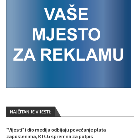
NAJČITANIJE VIJESTI:
“Vijesti” i dio medija odbijaju povećanje plata
zaposlenima, RTCG spremna za potpis