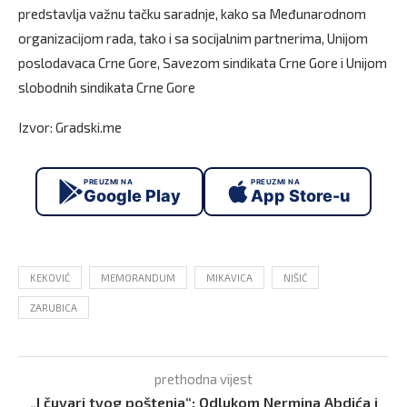
predstavlja važnu tačku saradnje, kako sa Međunarodnom
organizacijom rada, tako i sa socijalnim partnerima, Unijom
poslodavaca Crne Gore, Savezom sindikata Crne Gore i Unijom
slobodnih sindikata Crne Gore
Izvor: Gradski.me
PREUZMI NA
PREUZMI NA
Google Play
App Store-u
KEKOVIĆ
MEMORANDUM
MIKAVICA
NIŠIĆ
ZARUBICA
prethodna vijest
„I čuvari tvog poštenja“: Odlukom Nermina Abdića i