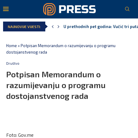
U prethodnih pet godina: Vučić tri puta
NAJNOVIJE VIJESTI:
MCP odgovorila Vučiću: Nedopustivo pol
Andrić: Crnoj Gori nije bilo mjesto na 
Spajić: Gusinje primjer sredine u kojoj
Vučić čuva Marovića do zastare pres
Home
»
Potpisan Memorandum o razumijevanju o programu
dostojanstvenog rada
Društvo
Potpisan Memorandum o
razumijevanju o programu
dostojanstvenog rada
Foto: Gov.me