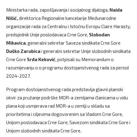
Ministarka rada, zapošljavanja i socijalnog dijaloga,
Naida
Nišić,
direktorica Regionalne kancelarije Međunarodne
organizacije rada za Centralnu i Istočnu Evropu Claire Harasty,
predsjednik Unije poslodavaca Crne Gore,
Slobodan
Mikavica
, generalni sekretar Saveza sindikata Crne Gore
Duško Zarubica
i generalni sekretar Unije slobodnih sindikata
Crne Gore
Srđa Keković
, potpisali su Memorandum o
razumijevanju o o programu dostojanstvenog rada za period
2024-2027.
Program dostojanstvenog rada predstavlja glavni planski
okvir za pružanje podrške MOR-a zemljama članicama u vidu
plana koji usmjerava rad MOR-a u zemlji u skladu sa
prioritetima i ciljevima dogovorenim sa Vladom Crne Gore,
Unijom poslodavaca Crne Gore, Savezom sindikata Crne Gore i
Unijom slobodnih sindikata Crne Gore.