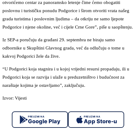
otvorićemo centar za panoramsko letenje čime ćemo obogatiti
poslovnu i turističku ponudu Podgorice i širom otvoriti vrata našeg
grada turistima i poslovnim ljudima – da otkriju ne samo ljepote
Podgorice i njene okoline, već i cijele Crne Gore”, piše u saopštenju.
Iz SEP-a poručuju da građani 29. septembra ne biraju samo
odbornike u Skupštini Glavnog grada, već da odlučuju o tome u
kakvoj Podgorici žele da žive.
“U Podgorici koja stagnira i u kojoj vrijedni resursi propadaju, ili u
Podgorici koja se razvija i ulaže u preduzetništvo i budućnost za
naraštaje kojima je ostavljamo”, zaključuju.
Izvor: Vijesti
PREUZMI NA
PREUZMI NA
Google Play
App Store-u