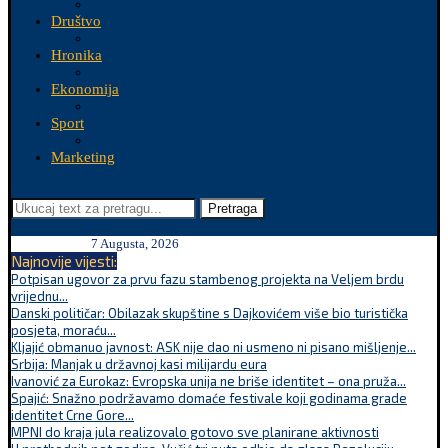
Društvo
Hronika
Ekonomija
Sport
Marketing
Pretraga
7 Augusta, 2026
Najnovije vijesti:
Potpisan ugovor za prvu fazu stambenog projekta na Veljem brdu
vrijednu...
Danski političar: Obilazak skupštine s Dajkovićem više bio turistička
posjeta, moraću...
Kljajić obmanuo javnost: ASK nije dao ni usmeno ni pisano mišljenje...
Srbija: Manjak u državnoj kasi milijardu eura
Ivanović za Eurokaz: Evropska unija ne briše identitet – ona pruža...
Spajić: Snažno podržavamo domaće festivale koji godinama grade
identitet Crne Gore...
MPNI do kraja jula realizovalo gotovo sve planirane aktivnosti