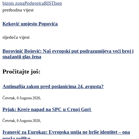
biznis zona
Podgorica
RISTI
sep
prethodna vijest
Keković umjesto Popovića
sljedeća vijest
Borovinić Bojović: Naš evropski put podrazumijeva veći broj i
snažaniji glas žena
Pročitajte još:
Antimafija zakon pred poslanicima 24. avgusta?
Četvrtak, 6 Augusta 2026,
Pejak: Kreće napad na SPC u Crnoj Gori
Četvrtak, 6 Augusta 2026,
Ivanović za Eurokaz: Evropska unija ne briše identitet – ona
pruža priliku...