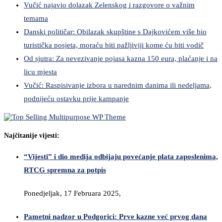
Vučić najavio dolazak Zelenskog i razgovore o važnim
temama
Danski političar: Obilazak skupštine s Dajkovićem više bio
turistička posjeta, moraću biti pažljiviji kome ću biti vodič
Od sjutra: Za nevezivanje pojasa kazna 150 eura, plaćanje i na
licu mjesta
Vučić: Raspisivanje izbora u narednim danima ili nedeljama,
podnijeću ostavku prije kampanje
Najčitanije vijesti:
“Vijesti” i dio medija odbijaju povećanje plata zaposlenima,
RTCG spremna za potpis
Ponedjeljak, 17 Februara 2025,
Pametni nadzor u Podgorici: Prve kazne već prvog dana