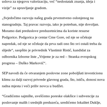
uslova za njegovu valorizaciju, već “nedostatak znanja, ideja i
vizije” za upravljanje gradom.
„Svjedočimo razvoju našeg grada prvenstveno oslonjenog na
stanogradnju. Taj pravac razvoja, iako je potreban, nije dovoljan.
Moramo dati preduslove preduzetnicima da koriste resurse
Podgorice. Podgorica je centar Crne Gore, od nje se očekuje
napredak, od nje se očekuje da prva radi ono što svi ostali treba da
slijede“, saopštio je privrednik Vlastimir Ristić, kandidat za
odbornika Izborne liste „Vrijeme je za red – Stranka evropskog
progresa – Duško Marković“.
SEP navodi da će otvaranjem poslovne zone poboljšati investicionu
klimu za dalji razvoj privrede glavnog grada, što, ističu, donosi nova
radna mjesta i veći priliv novca u budžet.
“Gradićemo sajmište, uvešćemo poreske olakšice i subvencije za
poslovanje malih i srednjih preduzeća, uredićemo lokalitet Duklje,