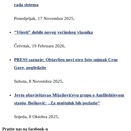
rada sistema
Ponedjeljak, 17 Novembra 2025,
“Vijesti” dobile novog većinskog vlasnika
Četvrtak, 19 Februara 2026,
PRESS saznaje: Objavljen novi otro foto snimak Crne
Gore, pogledajte
Subota, 8 Novembra 2025,
Jevto obavještavao Mijajlovićevu grupu o Amfilohijevom
stanju, Bošković: „Za muštuluk bih pozlatio“
Srijeda, 8 Oktobra 2025,
Pratite nas na facebook-u