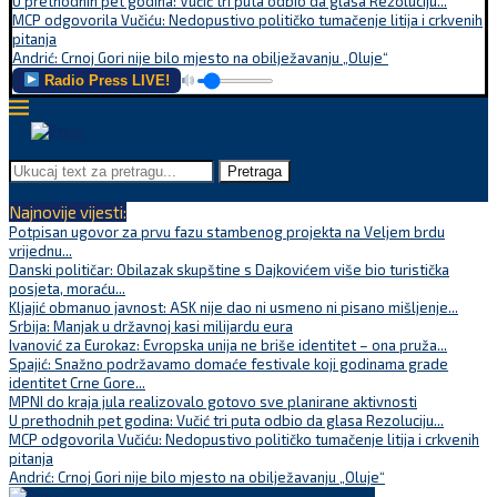
U prethodnih pet godina: Vučić tri puta odbio da glasa Rezoluciju...
MCP odgovorila Vučiću: Nedopustivo političko tumačenje litija i crkvenih
pitanja
Andrić: Crnoj Gori nije bilo mjesto na obilježavanju „Oluje“
Radio Press LIVE!
Pretraga
Najnovije vijesti:
Potpisan ugovor za prvu fazu stambenog projekta na Veljem brdu
vrijednu...
Danski političar: Obilazak skupštine s Dajkovićem više bio turistička
posjeta, moraću...
Kljajić obmanuo javnost: ASK nije dao ni usmeno ni pisano mišljenje...
Srbija: Manjak u državnoj kasi milijardu eura
Ivanović za Eurokaz: Evropska unija ne briše identitet – ona pruža...
Spajić: Snažno podržavamo domaće festivale koji godinama grade
identitet Crne Gore...
MPNI do kraja jula realizovalo gotovo sve planirane aktivnosti
U prethodnih pet godina: Vučić tri puta odbio da glasa Rezoluciju...
MCP odgovorila Vučiću: Nedopustivo političko tumačenje litija i crkvenih
pitanja
Andrić: Crnoj Gori nije bilo mjesto na obilježavanju „Oluje“