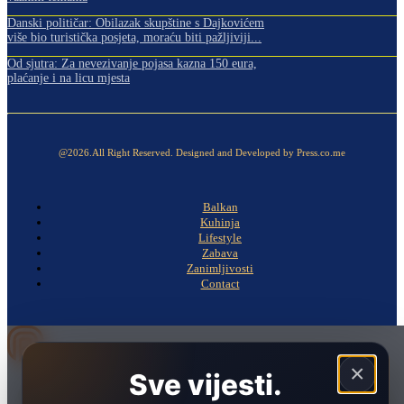
Danski političar: Obilazak skupštine s Dajkovićem
više bio turistička posjeta, moraću biti pažljiviji...
Od sjutra: Za nevezivanje pojasa kazna 150 eura,
plaćanje i na licu mjesta
@2026.All Right Reserved. Designed and Developed by Press.co.me
Balkan
Kuhinja
Lifestyle
Zabava
Zanimljivosti
Contact
×
Sve vijesti.
Naslovna
Politika