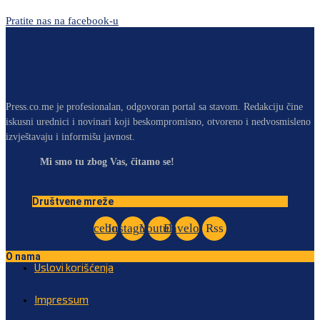
Pratite nas na facebook-u
Press.co.me je profesionalan, odgovoran portal sa stavom. Redakciju čine
iskusni urednici i novinari koji beskompromisno, otvoreno i nedvosmisleno
izvještavaju i informišu javnost.
Mi smo tu zbog Vas, čitamo se!
Društvene mreže
Facebook
Instagram
Youtube
Envelope
Rss
O nama
Uslovi korišćenja
Impressum