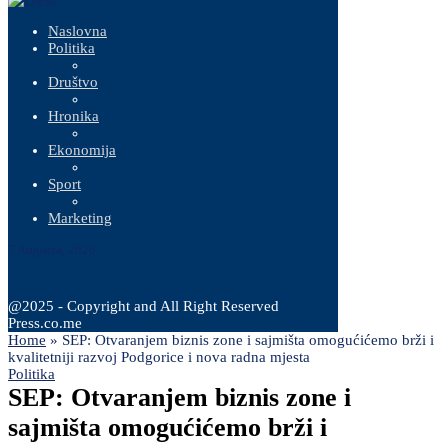
Naslovna
Politika
Društvo
Hronika
Ekonomija
Sport
Marketing
7 Augusta, 2026
@2025 - Copyright and All Right Reserved
Press.co.me
Home
»
SEP: Otvaranjem biznis zone i sajmišta omogućićemo brži i
kvalitetniji razvoj Podgorice i nova radna mjesta
Politika
SEP: Otvaranjem biznis zone i
sajmišta omogućićemo brži i