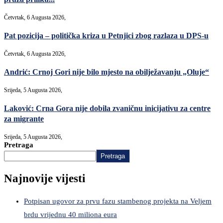
Četvrtak, 6 Augusta 2026,
Pat pozicija – politička kriza u Petnjici zbog razlaza u DPS-u
Četvrtak, 6 Augusta 2026,
Andrić: Crnoj Gori nije bilo mjesto na obilježavanju „Oluje“
Srijeda, 5 Augusta 2026,
Laković: Crna Gora nije dobila zvaničnu inicijativu za centre
za migrante
Srijeda, 5 Augusta 2026,
Pretraga
Pretraga
Najnovije vijesti
Potpisan ugovor za prvu fazu stambenog projekta na Veljem
brdu vrijednu 40 miliona eura