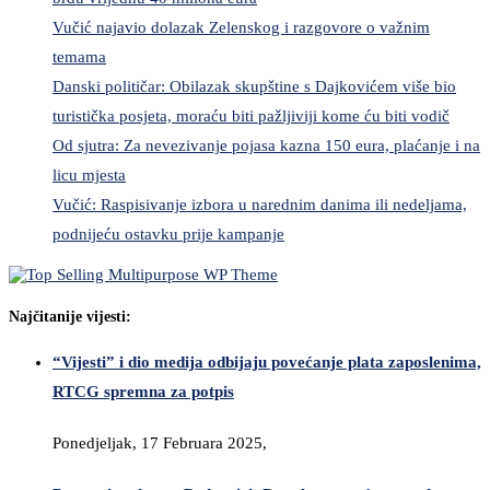
Vučić najavio dolazak Zelenskog i razgovore o važnim
temama
Danski političar: Obilazak skupštine s Dajkovićem više bio
turistička posjeta, moraću biti pažljiviji kome ću biti vodič
Od sjutra: Za nevezivanje pojasa kazna 150 eura, plaćanje i na
licu mjesta
Vučić: Raspisivanje izbora u narednim danima ili nedeljama,
podnijeću ostavku prije kampanje
Najčitanije vijesti:
“Vijesti” i dio medija odbijaju povećanje plata zaposlenima,
RTCG spremna za potpis
Ponedjeljak, 17 Februara 2025,