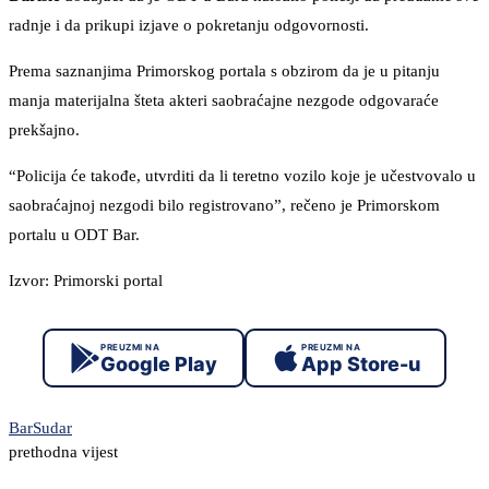
radnje i da prikupi izjave o pokretanju odgovornosti.
Prema saznanjima Primorskog portala s obzirom da je u pitanju
manja materijalna šteta akteri saobraćajne nezgode odgovaraće
prekšajno.
“Policija će takođe, utvrditi da li teretno vozilo koje je učestvovalo u
saobraćajnoj nezgodi bilo registrovano”, rečeno je Primorskom
portalu u ODT Bar.
Izvor: Primorski portal
PREUZMI NA
PREUZMI NA
Google Play
App Store-u
Bar
Sudar
prethodna vijest