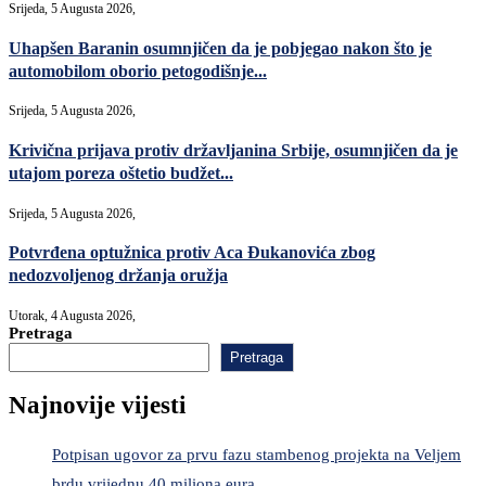
Srijeda, 5 Augusta 2026,
Uhapšen Baranin osumnjičen da je pobjegao nakon što je
automobilom oborio petogodišnje...
Srijeda, 5 Augusta 2026,
Krivična prijava protiv državljanina Srbije, osumnjičen da je
utajom poreza oštetio budžet...
Srijeda, 5 Augusta 2026,
Potvrđena optužnica protiv Aca Đukanovića zbog
nedozvoljenog držanja oružja
Utorak, 4 Augusta 2026,
Pretraga
Pretraga
Najnovije vijesti
Potpisan ugovor za prvu fazu stambenog projekta na Veljem
brdu vrijednu 40 miliona eura