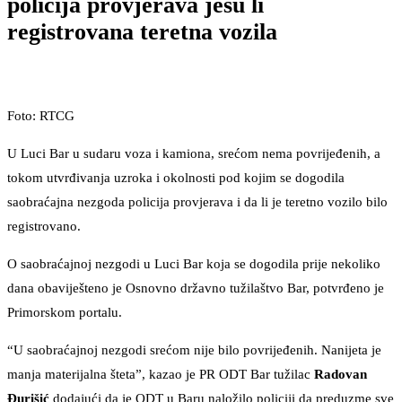
policija provjerava jesu li
registrovana teretna vozila
Foto: RTCG
U Luci Bar u sudaru voza i kamiona, srećom nema povrijeđenih, a
tokom utvrđivanja uzroka i okolnosti pod kojim se dogodila
saobraćajna nezgoda policija provjerava i da li je teretno vozilo bilo
registrovano.
O saobraćajnoj nezgodi u Luci Bar koja se dogodila prije nekoliko
dana obaviješteno je Osnovno državno tužilaštvo Bar, potvrđeno je
Primorskom portalu.
“U saobraćajnoj nezgodi srećom nije bilo povrijeđenih. Nanijeta je
manja materijalna šteta”, kazao je PR ODT Bar tužilac
Radovan
Đurišić
dodajući da je ODT u Baru naložilo policiji da preduzme sve