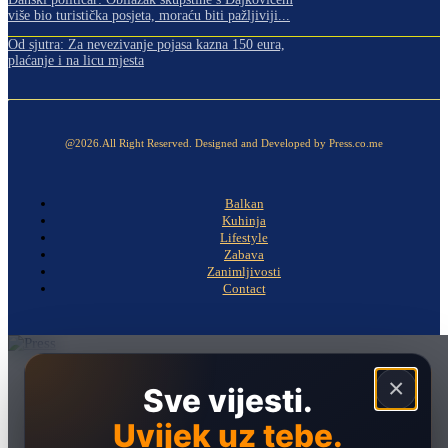
više bio turistička posjeta, moraću biti pažljiviji...
Od sjutra: Za nevezivanje pojasa kazna 150 eura,
plaćanje i na licu mjesta
@2026.All Right Reserved. Designed and Developed by Press.co.me
Balkan
Kuhinja
Lifestyle
Zabava
Zanimljivosti
Contact
Naslovna
×
Sve vijesti.
Politika
Uvijek uz tebe.
Društvo