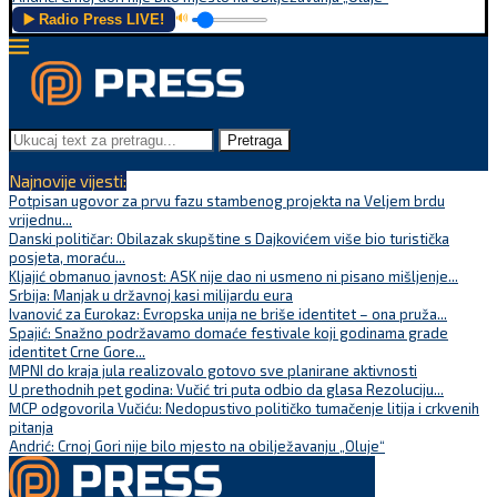
▶️ Radio Press LIVE!
🔊
Pretraga
Najnovije vijesti:
Potpisan ugovor za prvu fazu stambenog projekta na Veljem brdu
vrijednu...
Danski političar: Obilazak skupštine s Dajkovićem više bio turistička
posjeta, moraću...
Kljajić obmanuo javnost: ASK nije dao ni usmeno ni pisano mišljenje...
Srbija: Manjak u državnoj kasi milijardu eura
Ivanović za Eurokaz: Evropska unija ne briše identitet – ona pruža...
Spajić: Snažno podržavamo domaće festivale koji godinama grade
identitet Crne Gore...
MPNI do kraja jula realizovalo gotovo sve planirane aktivnosti
U prethodnih pet godina: Vučić tri puta odbio da glasa Rezoluciju...
MCP odgovorila Vučiću: Nedopustivo političko tumačenje litija i crkvenih
pitanja
Andrić: Crnoj Gori nije bilo mjesto na obilježavanju „Oluje“