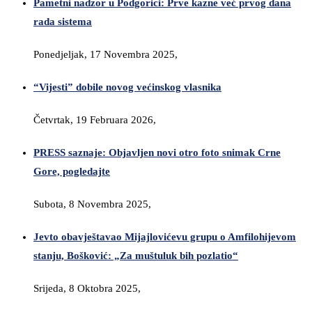
Pametni nadzor u Podgorici: Prve kazne već prvog dana
rada sistema
Ponedjeljak, 17 Novembra 2025,
“Vijesti” dobile novog većinskog vlasnika
Četvrtak, 19 Februara 2026,
PRESS saznaje: Objavljen novi otro foto snimak Crne
Gore, pogledajte
Subota, 8 Novembra 2025,
Jevto obavještavao Mijajlovićevu grupu o Amfilohijevom
stanju, Bošković: „Za muštuluk bih pozlatio“
Srijeda, 8 Oktobra 2025,