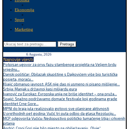
Hronika
Ekonomija
Sport
Marketing
Pretraga
6 Augusta, 2026
Najnovije vijesti:
Potpisan ugovor za prvu fazu stambenog projekta na Veljem brdu
vrijednu...
Danski političar: Obilazak skupštine s Dajkovićem više bio turistička
posjeta, moraću...
Kljajić obmanuo javnost: ASK nije dao ni usmeno ni pisano mišljenje...
Srbija: Manjak u državnoj kasi milijardu eura
Ivanović za Eurokaz: Evropska unija ne briše identitet – ona pruža...
Spajić: Snažno podržavamo domaće festivale koji godinama grade
identitet Crne Gore...
MPNI do kraja jula realizovalo gotovo sve planirane aktivnosti
U prethodnih pet godina: Vučić tri puta odbio da glasa Rezoluciju...
MCP odgovorila Vučiću: Nedopustivo političko tumačenje litija i crkvenih
pitanja
Andrić: Crnoj Gori nije bilo mjesto na obilježavanju „Oluje“