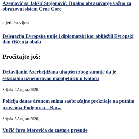
Azemović sa Jakšić Stojanović: Dualno obrazovanje važno za
obrazovni sistem Crne Gore
sljedeća vijest
Delegacija Evropske unije i diplomatski kor obilježili Evropski
dan čišćenja obala
Pročitajte još:
Državljanin Azerbejdžana uhapšen zbog sumnje da je
seksualno uznemiravao maloljetnicu u Kotoru
Srijeda, 5 Augusta 2026,
Policija danas dronom snima saobraćajne prekršaje na putnim
pravcima Podgorica – Bar...
Srijeda, 5 Augusta 2026,
Vučić čuva Marovića do zastare presude