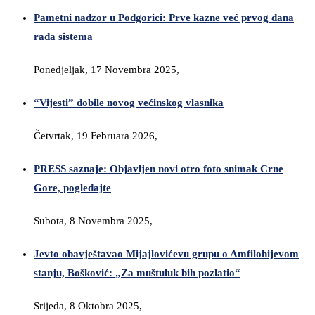
Pametni nadzor u Podgorici: Prve kazne već prvog dana
rada sistema
Ponedjeljak, 17 Novembra 2025,
“Vijesti” dobile novog većinskog vlasnika
Četvrtak, 19 Februara 2026,
PRESS saznaje: Objavljen novi otro foto snimak Crne
Gore, pogledajte
Subota, 8 Novembra 2025,
Jevto obavještavao Mijajlovićevu grupu o Amfilohijevom
stanju, Bošković: „Za muštuluk bih pozlatio“
Srijeda, 8 Oktobra 2025,