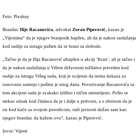
Foto: Pixabay
Branilac
Ilije Racanovića
, advokat
Zoran Piperović,
kazao je
„Vijestima“ da je njegov branjenik hapšen, ali da je nakon saslušanja
kod sudije za istragu pušten da se brani sa slobode.
„Tačno je da je Ilija Racanović uhapšen u akciji ‘Kran’, ali je tačno i
da je nakon saslušanja u Višem državnom tužilatvu priveden kod
sudije za istragu Višeg suda, koji je ocijenio da nema dokaza za
osnovanu sumnju i pušten je istog dana. Povezivanje Racanovića sa
tom akcijom sada je svakako izlišno i ničim utemeljeno. Pošto se
stekao utisak kod čitalaca da je i dalje u pritvoru, a s obzirom da je
on kod kuće sa svojom porodicom, radi javnosti dužan sam kao
njegov branilac da kažem ovo“, kazao je Piperović.
Izvor: Vijesti