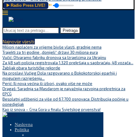
▶️ Radio Press LIVE!
🔊
Pretraga
Najnovije vijesti:
Milioni naplaćeni za vrijeme bivše vlasti, gradnje nema
Trajekti za tri godine „donijeli“ državi 30 miliona eura
Vučić: Otvaramo fabriku dronova sa Izraelcima za Ukrajinu
Za 48 sati policija registrovala 1.320 prekršaja u saobraćaju, 48 vozača...
Žabljak obara turističke rekorde
Na proslavi Vučjeg Dola razgovarano o Bokokotorskoj eparhiji i
mogućem razrješenju...
Perić: Ili nova većina ili izbori, ovako više ne može
Dragaš: Saradnja sa Masdarom je najvažnija razvojna prekretnica za
EPCG
Besplatni udžbenici za više od 67.700 osnovaca: Distribucija počinje u
ponedjeljak
Kao iz snova – Crna Gora u finalu Svjetskog prvenstva!
Naslovna
Politika