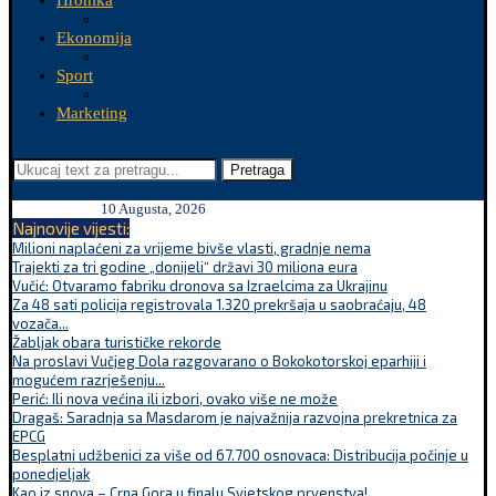
Hronika
Ekonomija
Sport
Marketing
Pretraga
10 Augusta, 2026
Najnovije vijesti:
Milioni naplaćeni za vrijeme bivše vlasti, gradnje nema
Trajekti za tri godine „donijeli“ državi 30 miliona eura
Vučić: Otvaramo fabriku dronova sa Izraelcima za Ukrajinu
Za 48 sati policija registrovala 1.320 prekršaja u saobraćaju, 48
vozača...
Žabljak obara turističke rekorde
Na proslavi Vučjeg Dola razgovarano o Bokokotorskoj eparhiji i
mogućem razrješenju...
Perić: Ili nova većina ili izbori, ovako više ne može
Dragaš: Saradnja sa Masdarom je najvažnija razvojna prekretnica za
EPCG
Besplatni udžbenici za više od 67.700 osnovaca: Distribucija počinje u
ponedjeljak
Kao iz snova – Crna Gora u finalu Svjetskog prvenstva!