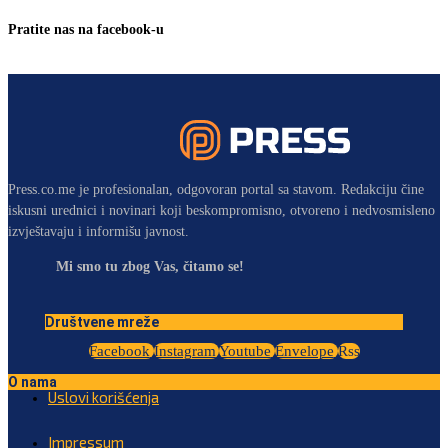
Pratite nas na facebook-u
Press.co.me je profesionalan, odgovoran portal sa stavom. Redakciju čine
iskusni urednici i novinari koji beskompromisno, otvoreno i nedvosmisleno
izvještavaju i informišu javnost.
Mi smo tu zbog Vas, čitamo se!
Društvene mreže
Facebook
Instagram
Youtube
Envelope
Rss
O nama
Uslovi korišćenja
Impressum