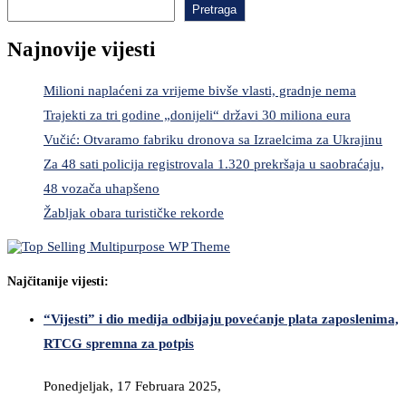
Pretraga
Najnovije vijesti
Milioni naplaćeni za vrijeme bivše vlasti, gradnje nema
Trajekti za tri godine „donijeli“ državi 30 miliona eura
Vučić: Otvaramo fabriku dronova sa Izraelcima za Ukrajinu
Za 48 sati policija registrovala 1.320 prekršaja u saobraćaju,
48 vozača uhapšeno
Žabljak obara turističke rekorde
Najčitanije vijesti:
“Vijesti” i dio medija odbijaju povećanje plata zaposlenima,
RTCG spremna za potpis
Ponedjeljak, 17 Februara 2025,