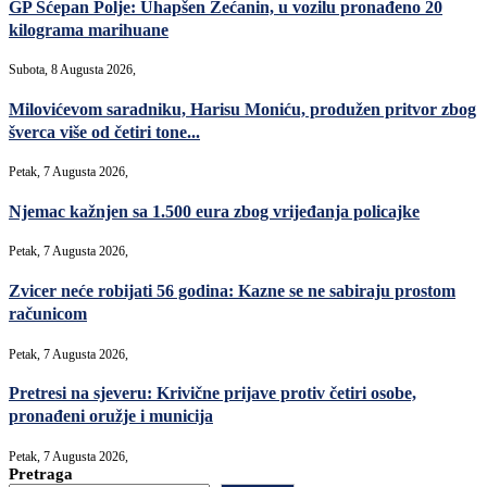
GP Šćepan Polje: Uhapšen Zećanin, u vozilu pronađeno 20
kilograma marihuane
Subota, 8 Augusta 2026,
Milovićevom saradniku, Harisu Moniću, produžen pritvor zbog
šverca više od četiri tone...
Petak, 7 Augusta 2026,
Njemac kažnjen sa 1.500 eura zbog vrijeđanja policajke
Petak, 7 Augusta 2026,
Zvicer neće robijati 56 godina: Kazne se ne sabiraju prostom
računicom
Petak, 7 Augusta 2026,
Pretresi na sjeveru: Krivične prijave protiv četiri osobe,
pronađeni oružje i municija
Petak, 7 Augusta 2026,
Pretraga