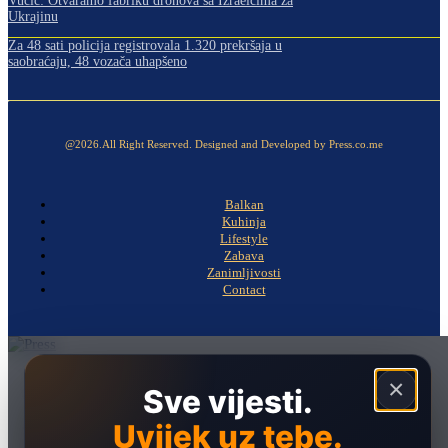
Vučić: Otvaramo fabriku dronova sa Izraelcima za
Ukrajinu
Za 48 sati policija registrovala 1.320 prekršaja u
saobraćaju, 48 vozača uhapšeno
@2026.All Right Reserved. Designed and Developed by Press.co.me
Balkan
Kuhinja
Lifestyle
Zabava
Zanimljivosti
Contact
Naslovna
×
Sve vijesti.
Politika
Uvijek uz tebe.
Društvo