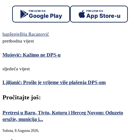
PREUZMI NA
PREUZMI NA
Google Play
App Store-u
hapšenje
Ilija Racanović
prethodna vijest
Mujović: Kažimo ne DPS-u
sljedeća vijest
Ljiljanić: Prošlo je vrijeme više plašenja DPS-om
Pročitajte još:
Pretresi u Baru, Tivtu, Kotoru i Herceg Novom: Oduzeto
oružje, municija i...
Subota, 8 Augusta 2026,