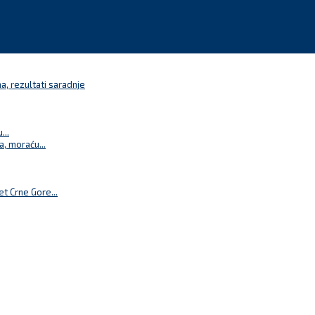
a, rezultati saradnje
...
a, moraću...
t Crne Gore...