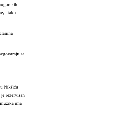
rnogorskih
e, i tako
planina
razgovaraju sa
 u Nikšiću
je rezervisan
k muzika ima