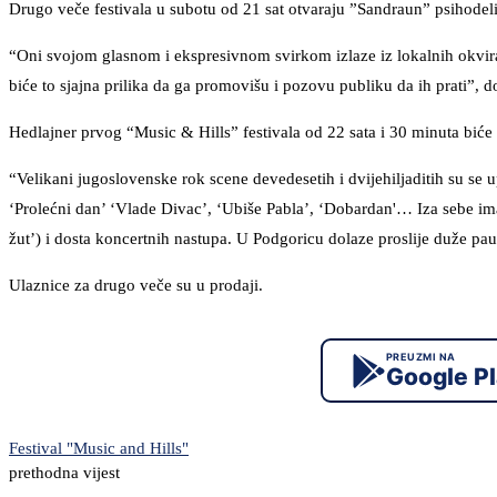
Drugo veče festivala u subotu od 21 sat otvaraju ”Sandraun” psihodeli
“Oni svojom glasnom i ekspresivnom svirkom izlaze iz lokalnih okvi
biće to sjajna prilika da ga promovišu i pozovu publiku da ih prati”, d
Hedlajner prvog “Music & Hills” festivala od 22 sata i 30 minuta bi
“Velikani jugoslovenske rok scene devedesetih i dvijehiljaditih su se
‘Prolećni dan’ ‘Vlade Divac’, ‘Ubiše Pabla’, ‘Dobardan'… Iza sebe ima
žut’) i dosta koncertnih nastupa. U Podgoricu dolaze proslije duže pa
Ulaznice za drugo veče su u prodaji.
PREUZMI NA
Google P
Festival "Music and Hills"
prethodna vijest