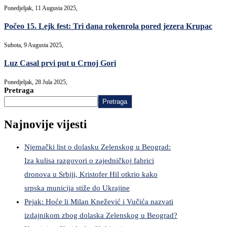
Ponedjeljak, 11 Augusta 2025,
Počeo 15. Lejk fest: Tri dana rokenrola pored jezera Krupac
Subota, 9 Augusta 2025,
Luz Casal prvi put u Crnoj Gori
Ponedjeljak, 28 Jula 2025,
Pretraga
Pretraga
Najnovije vijesti
Njemački list o dolasku Zelenskog u Beograd:
Iza kulisa razgovori o zajedničkoj fabrici
dronova u Srbiji, Kristofer Hil otkrio kako
srpska municija stiže do Ukrajine
Pejak: Hoće li Milan Knežević i Vučića nazvati
izdajnikom zbog dolaska Zelenskog u Beograd?