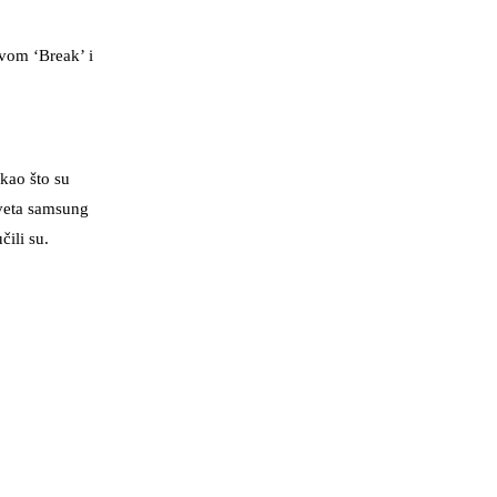
vom ‘Break’ i
 kao što su
cveta samsung
ili su.