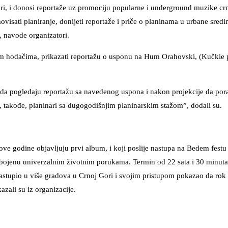
ori, i donosi reportaže uz promociju popularne i underground muzike c
ovisati planiranje, donijeti reportaže i priče o planinama u urbane sredin
, navode organizatori.
lnim hodačima, prikazati reportažu o usponu na Hum Orahovski, (Kučkie 
liku da pogledaju reportažu sa navedenog uspona i nakon projekcije da po
, takođe, planinari sa dugogodišnjim planinarskim stažom”, dodali su.
ove godine objavljuju prvi album, i koji poslije nastupa na Bedem festu
obojenu univerzalnim životnim porukama. Termin od 22 sata i 30 minuta 
 nastupio u više gradova u Crnoj Gori i svojim pristupom pokazao da ro
azali su iz organizacije.