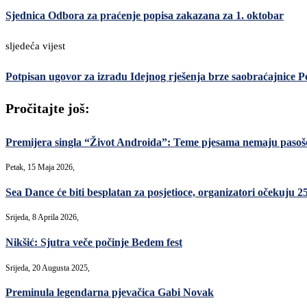
Sjednica Odbora za praćenje popisa zakazana za 1. oktobar
sljedeća vijest
Potpisan ugovor za izradu Idejnog rješenja brze saobraćajnice P
Pročitajte još:
Premijera singla “Život Androida”: Teme pjesama nemaju pasoše 
Petak, 15 Maja 2026,
Sea Dance će biti besplatan za posjetioce, organizatori očekuju 2
Srijeda, 8 Aprila 2026,
Nikšić: Sjutra veče počinje Bedem fest
Srijeda, 20 Augusta 2025,
Preminula legendarna pjevačica Gabi Novak