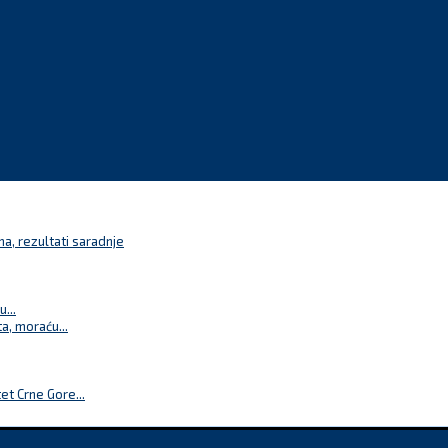
a, rezultati saradnje
...
a, moraću...
t Crne Gore...