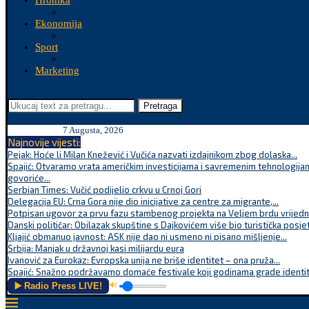
Hronika
Ekonomija
Sport
Marketing
Pretraga
7 Augusta, 2026
Najnovije vijesti:
Pejak: Hoće li Milan Knežević i Vučića nazvati izdajnikom zbog dolaska...
Spajić: Otvaramo vrata američkim investicijama i savremenim tehnologijam
govoriće...
Serbian Times: Vučić podijelio crkvu u Crnoj Gori
Delegacija EU: Crna Gora nije dio inicijative za centre za migrante,...
Potpisan ugovor za prvu fazu stambenog projekta na Veljem brdu vrijednu
Danski političar: Obilazak skupštine s Dajkovićem više bio turistička posjet
Kljajić obmanuo javnost: ASK nije dao ni usmeno ni pisano mišljenje...
Srbija: Manjak u državnoj kasi milijardu eura
Ivanović za Eurokaz: Evropska unija ne briše identitet – ona pruža...
Spajić: Snažno podržavamo domaće festivale koji godinama grade identite
▶️ Radio Press LIVE!
🔊