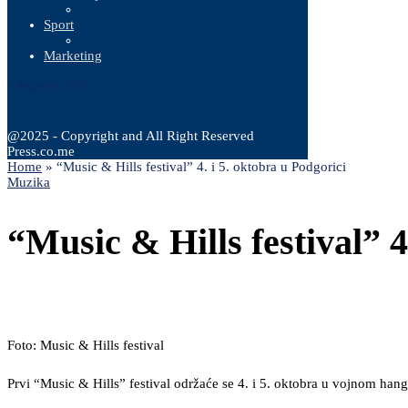
Sport
Marketing
7 Augusta, 2026
@2025 - Copyright and All Right Reserved
Press.co.me
Home
»
“Music & Hills festival” 4. i 5. oktobra u Podgorici
Muzika
“Music & Hills festival” 4
Foto: Music & Hills festival
Prvi “Music & Hills” festival održaće se 4. i 5. oktobra u vojnom han