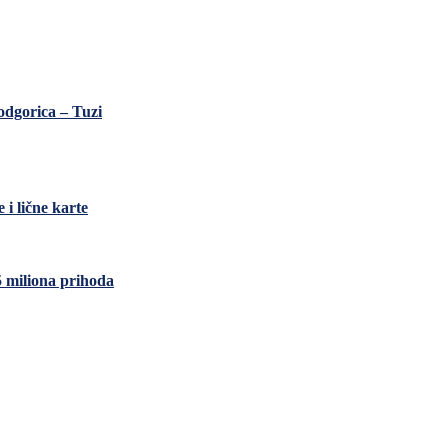
odgorica – Tuzi
i lične karte
5 miliona prihoda