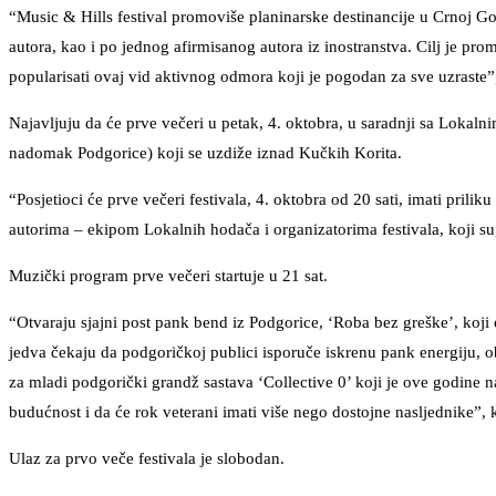
“Music & Hills festival promoviše planinarske destinancije u Crnoj G
autora, kao i po jednog afirmisanog autora iz inostranstva. Cilj je prom
popularisati ovaj vid aktivnog odmora koji je pogodan za sve uzraste”
Najavljuju da će prve večeri u petak, 4. oktobra, u saradnji sa Loka
nadomak Podgorice) koji se uzdiže iznad Kučkih Korita.
“Posjetioci će prve večeri festivala, 4. oktobra od 20 sati, imati pri
autorima – ekipom Lokalnih hodača i organizatorima festivala, koji su
Muzički program prve večeri startuje u 21 sat.
“Otvaraju sjajni post pank bend iz Podgorice, ‘Roba bez greške’, koji 
jedva čekaju da podgoričkoj publici isporuče iskrenu pank energiju, 
za mladi podgorički grandž sastava ‘Collective 0’ koji je ove godine
budućnost i da će rok veterani imati više nego dostojne nasljednike”, k
Ulaz za prvo veče festivala je slobodan.