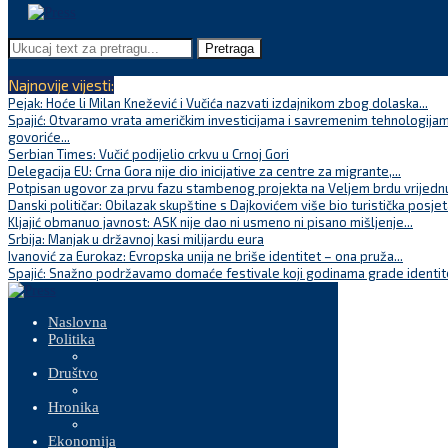
Pretraga
Najnovije vijesti:
Pejak: Hoće li Milan Knežević i Vučića nazvati izdajnikom zbog dolaska...
Spajić: Otvaramo vrata američkim investicijama i savremenim tehnologijam
govoriće...
Serbian Times: Vučić podijelio crkvu u Crnoj Gori
Delegacija EU: Crna Gora nije dio inicijative za centre za migrante,...
Potpisan ugovor za prvu fazu stambenog projekta na Veljem brdu vrijednu
Danski političar: Obilazak skupštine s Dajkovićem više bio turistička posjet
Kljajić obmanuo javnost: ASK nije dao ni usmeno ni pisano mišljenje...
Srbija: Manjak u državnoj kasi milijardu eura
Ivanović za Eurokaz: Evropska unija ne briše identitet – ona pruža...
Spajić: Snažno podržavamo domaće festivale koji godinama grade identite
Naslovna
Politika
Društvo
Hronika
Ekonomija