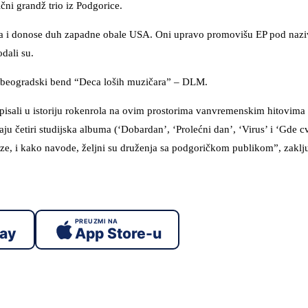
čni grandž trio iz Podgorice.
ra i donose duh zapadne obale USA. Oni upravo promovišu EP pod nazi
odali su.
će beogradski bend “Deca loših muzičara” – DLM.
 upisali u istoriju rokenrola na ovim prostorima vanvremenskim hitovima
ju četiri studijska albuma (‘Dobardan’, ‘Prolećni dan’, ‘Virus’ i ‘Gde 
uze, i kako navode, željni su druženja sa podgoričkom publikom”, zaključ
PREUZMI NA
lay
App Store-u