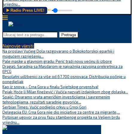
vrijednu...
▶️ Radio Press LIVE!
🔊
Pretraga
Najnovije vijesti:
Na proslavi Vučjeg Dola razgovarano o Bokokotorskoj eparhiji i
mogućem razrješenju...
Pale maske u glavnom gradu: Perić traži novu većinu ili izbore
Dragaš: Saradnja sa Masdarom je najvažnija razvojna prekretnica za
EPCG
Besplatni udžbenici za više od 67.700 osnovaca: Distribucija počinje u
ponedjeljak
Kao iz snova – Crna Gora u finalu Svjetskog prvenstva!
Pejak: Hoće li Milan Knežević i Vučića nazvati izdajnikom zbog dolaska...
Spajić: Otvaramo vrata američkim investicijama i savremenim
tehnologijama, rezultati saradnje govoriće...
Serbian Times: Vučić podijelio crkvu u Crnoj Gori
Delegacija EU: Crna Gora nije dio inicijative za centre za migrante,...
Potpisan ugovor za prvu fazu stambenog projekta na Veljem brdu
vrijednu...