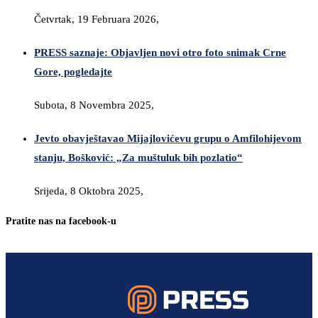
Četvrtak, 19 Februara 2026,
PRESS saznaje: Objavljen novi otro foto snimak Crne
Gore, pogledajte
Subota, 8 Novembra 2025,
Jevto obavještavao Mijajlovićevu grupu o Amfilohijevom
stanju, Bošković: „Za muštuluk bih pozlatio“
Srijeda, 8 Oktobra 2025,
Pratite nas na facebook-u