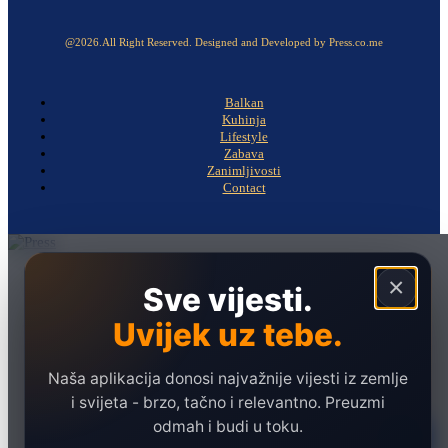
@2026.All Right Reserved. Designed and Developed by Press.co.me
Balkan
Kuhinja
Lifestyle
Zabava
Zanimljivosti
Contact
Naslovna
×
Sve vijesti.
Politika
Uvijek uz tebe.
Društvo
Hronika
Naša aplikacija donosi najvažnije vijesti iz zemlje
Ekonomija
i svijeta - brzo, tačno i relevantno. Preuzmi
odmah i budi u toku.
Sport