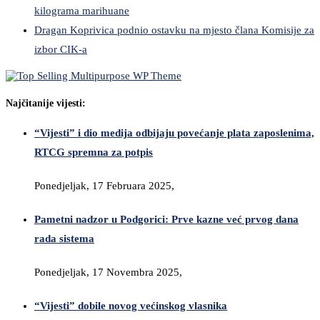
kilograma marihuane
Dragan Koprivica podnio ostavku na mjesto člana Komisije za
izbor CIK-a
Najčitanije vijesti:
“Vijesti” i dio medija odbijaju povećanje plata zaposlenima,
RTCG spremna za potpis
Ponedjeljak, 17 Februara 2025,
Pametni nadzor u Podgorici: Prve kazne već prvog dana
rada sistema
Ponedjeljak, 17 Novembra 2025,
“Vijesti” dobile novog većinskog vlasnika