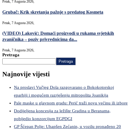
Petak, 7 Augusta 2026,
Grubač: Krik skretanja pažnje s predatog Kosmeta
Petak, 7 Augusta 2026,
(VIDEO) Laković: Domaći proizvodi u rukama svjetskih
zvaničnika – poziv privrednicima da...
Petak, 7 Augusta 2026,
Pretraga
Pretraga
Najnovije vijesti
Na proslavi Vučjeg Dola razgovarano o Bokokotorskoj
eparhiji i mogućem razrješenju mitropolita Joanikija
Pale maske u glavnom gradu: Perić traži novu većinu ili izbore
Dodijeljena koncesija za ležište Gradina u Beranama,
pobijedio konzorcijum EGPDGI
GP Šćepan Polje: Uhapšen Zećanin, u vozilu pronađeno 20