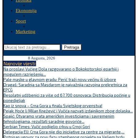
Hronika
Ekonomija
Sport
Marketing
Pretraga
8 Augusta, 2026
Najnovije vijesti:
Na proslavi Vučjeg Dola razgovarano o Bokokotorskoj eparhiji i
mogućem razrješenju...
Pale maske u glavnom gradu: Perić traži novu većinu ili izbore
Dragaš: Saradnja sa Masdarom je najvažnija razvojna prekretnica za
EPCG
Besplatni udžbenici za više od 67.700 osnovaca: Distribucija počinje u
ponedjeljak
Kao iz snova – Crna Gora u finalu Svjetskog prvenstva!
Pejak: Hoće li Milan Knežević i Vučića nazvati izdajnikom zbog dolaska...
Spajić: Otvaramo vrata američkim investicijama i savremenim
tehnologijama, rezultati saradnje govoriće...
Serbian Times: Vučić podijelio crkvu u Crnoj Gori
Delegacija EU: Crna Gora nije dio inicijative za centre za migrante,...
Potpisan ugovor za prvu fazu stambenog projekta na Veljem brdu