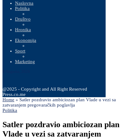
Naslovna
Politika
Društvo
Hronika
Ekonomija
Sport
Marketing
8 Augusta, 2026
@2025 - Copyright and All Right Reserved
Press.co.me
Home
»
Satler pozdravio ambiciozan plan Vlade u vezi sa
zatvaranjem pregovaračkih poglavlja
Politika
Satler pozdravio ambiciozan plan
Vlade u vezi sa zatvaranjem