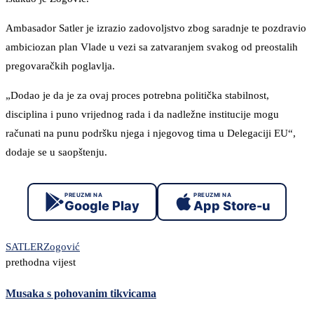
Ambasador Satler je izrazio zadovoljstvo zbog saradnje te pozdravio
ambiciozan plan Vlade u vezi sa zatvaranjem svakog od preostalih
pregovaračkih poglavlja.
„Dodao je da je za ovaj proces potrebna politička stabilnost,
disciplina i puno vrijednog rada i da nadležne institucije mogu
računati na punu podršku njega i njegovog tima u Delegaciji EU“,
dodaje se u saopštenju.
PREUZMI NA
PREUZMI NA
Google Play
App Store-u
SATLER
Zogović
prethodna vijest
Musaka s pohovanim tikvicama