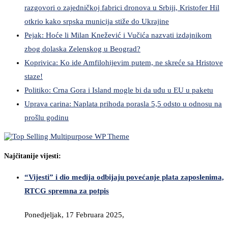
razgovori o zajedničkoj fabrici dronova u Srbiji, Kristofer Hil
otkrio kako srpska municija stiže do Ukrajine
Pejak: Hoće li Milan Knežević i Vučića nazvati izdajnikom
zbog dolaska Zelenskog u Beograd?
Koprivica: Ko ide Amfilohijevim putem, ne skreće sa Hristove
staze!
Politiko: Crna Gora i Island mogle bi da uđu u EU u paketu
Uprava carina: Naplata prihoda porasla 5,5 odsto u odnosu na
prošlu godinu
Najčitanije vijesti:
“Vijesti” i dio medija odbijaju povećanje plata zaposlenima,
RTCG spremna za potpis
Ponedjeljak, 17 Februara 2025,