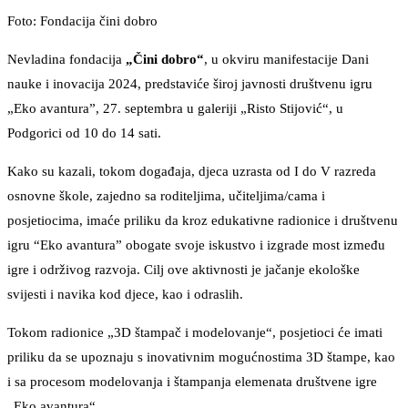
Foto: Fondacija čini dobro
Nevladina fondacija
„Čini dobro“
, u okviru manifestacije Dani
nauke i inovacija 2024, predstaviće široj javnosti društvenu igru
„Eko avantura”, 27. septembra u galeriji „Risto Stijović“, u
Podgorici od 10 do 14 sati.
Kako su kazali, tokom događaja, djeca uzrasta od I do V razreda
osnovne škole, zajedno sa roditeljima, učiteljima/cama i
posjetiocima, imaće priliku da kroz edukativne radionice i društvenu
igru “Eko avantura” obogate svoje iskustvo i izgrade most između
igre i održivog razvoja. Cilj ove aktivnosti je jačanje ekološke
svijesti i navika kod djece, kao i odraslih.
Tokom radionice „3D štampač i modelovanje“, posjetioci će imati
priliku da se upoznaju s inovativnim mogućnostima 3D štampe, kao
i sa procesom modelovanja i štampanja elemenata društvene igre
„Eko avantura“.