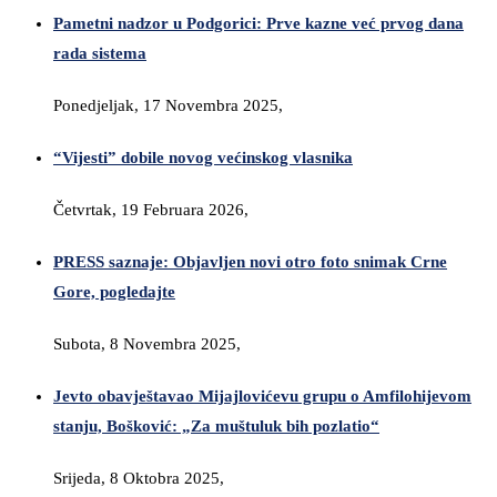
Pametni nadzor u Podgorici: Prve kazne već prvog dana
rada sistema
Ponedjeljak, 17 Novembra 2025,
“Vijesti” dobile novog većinskog vlasnika
Četvrtak, 19 Februara 2026,
PRESS saznaje: Objavljen novi otro foto snimak Crne
Gore, pogledajte
Subota, 8 Novembra 2025,
Jevto obavještavao Mijajlovićevu grupu o Amfilohijevom
stanju, Bošković: „Za muštuluk bih pozlatio“
Srijeda, 8 Oktobra 2025,