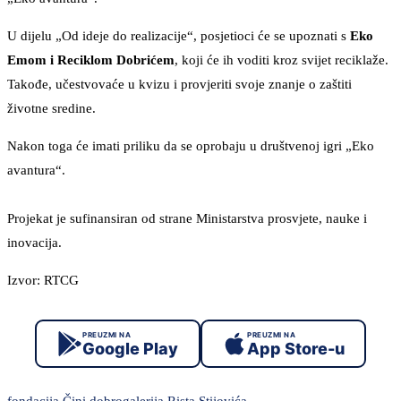
U dijelu „Od ideje do realizacije“, posjetioci će se upoznati s
Eko
Emom i Reciklom Dobrićem
, koji će ih voditi kroz svijet reciklaže.
Takođe, učestvovaće u kvizu i provjeriti svoje znanje o zaštiti
životne sredine.
Nakon toga će imati priliku da se oprobaju u društvenoj igri „Eko
avantura“.
Projekat je sufinansiran od strane Ministarstva prosvjete, nauke i
inovacija.
Izvor: RTCG
PREUZMI NA
PREUZMI NA
Google Play
App Store-u