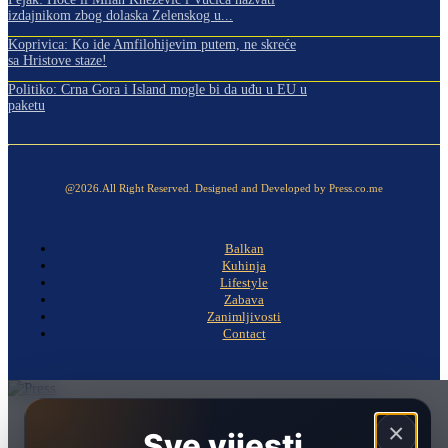
izdajnikom zbog dolaska Zelenskog u...
Koprivica: Ko ide Amfilohijevim putem, ne skreće
sa Hristove staze!
Politiko: Crna Gora i Island mogle bi da uđu u EU u
paketu
@2026.All Right Reserved. Designed and Developed by Press.co.me
Balkan
Kuhinja
Lifestyle
Zabava
Zanimljivosti
Contact
Naslovna
×
Sve vijesti.
Politika