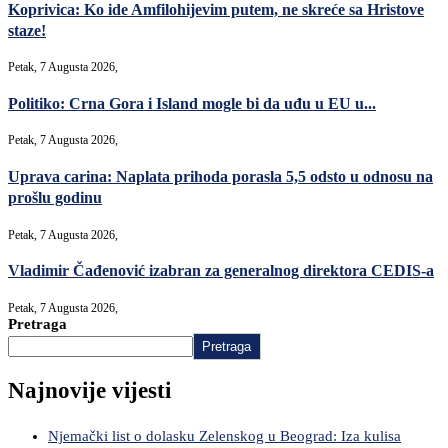
Koprivica: Ko ide Amfilohijevim putem, ne skreće sa Hristove
staze!
Petak, 7 Augusta 2026,
Politiko: Crna Gora i Island mogle bi da uđu u EU u...
Petak, 7 Augusta 2026,
Uprava carina: Naplata prihoda porasla 5,5 odsto u odnosu na
prošlu godinu
Petak, 7 Augusta 2026,
Vladimir Čađenović izabran za generalnog direktora CEDIS-a
Petak, 7 Augusta 2026,
Pretraga
Pretraga
Najnovije vijesti
Njemački list o dolasku Zelenskog u Beograd: Iza kulisa