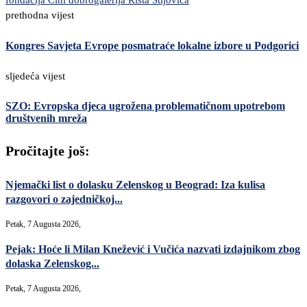
fondacija Čini dobro
galerija Rista Stijovića
prethodna vijest
Kongres Savjeta Evrope posmatraće lokalne izbore u Podgorici
sljedeća vijest
SZO: Evropska djeca ugrožena problematičnom upotrebom
društvenih mreža
Pročitajte još:
Njemački list o dolasku Zelenskog u Beograd: Iza kulisa
razgovori o zajedničkoj...
Petak, 7 Augusta 2026,
Pejak: Hoće li Milan Knežević i Vučića nazvati izdajnikom zbog
dolaska Zelenskog...
Petak, 7 Augusta 2026,