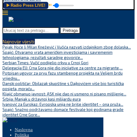
▶️ Radio Press LIVE!
🔊
Pretraga
Najnovije vijesti:
Pejak: Hoće li Milan Knežević i Vučića nazvati izdajnikom zbog dolaska...
Spajić: Otvaramo vrata američkim investicijama i savremenim
tehnologijama, rezultati saradnje govoriće...
Serbian Times: Vučić podijelio crkvu u Crnoj Gori
Delegacija EU: Crna Gora nije dio inicijative za centre za migrante,...
Potpisan ugovor za prvu fazu stambenog projekta na Veljem brdu
vrijednu...
Danski političar: Obilazak skupštine s Dajkovićem više bio turistička
posjeta, moraću...
Kljajić obmanuo javnost: ASK nije dao ni usmeno ni pisano mišljenje...
Srbija: Manjak u državnoj kasi milijardu eura
Ivanović za Eurokaz: Evropska unija ne briše identitet – ona pruža...
Spajić: Snažno podržavamo domaće festivale koji godinama grade
identitet Crne Gore...
Naslovna
Politika