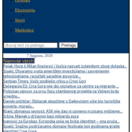
Hronika
Ekonomija
Sport
Marketing
Pretraga
7 Augusta, 2026
Najnovije vijesti:
Pejak: Hoće li Milan Knežević i Vučića nazvati izdajnikom zbog dolaska...
Spajić: Otvaramo vrata američkim investicijama i savremenim
tehnologijama, rezultati saradnje govoriće...
Serbian Times: Vučić podijelio crkvu u Crnoj Gori
Delegacija EU: Crna Gora nije dio inicijative za centre za migrante,...
Potpisan ugovor za prvu fazu stambenog projekta na Veljem brdu
vrijednu...
Danski političar: Obilazak skupštine s Dajkovićem više bio turistička
posjeta, moraću...
Kljajić obmanuo javnost: ASK nije dao ni usmeno ni pisano mišljenje...
Srbija: Manjak u državnoj kasi milijardu eura
Ivanović za Eurokaz: Evropska unija ne briše identitet – ona pruža...
Spajić: Snažno podržavamo domaće festivale koji godinama grade
identitet Crne Gore...