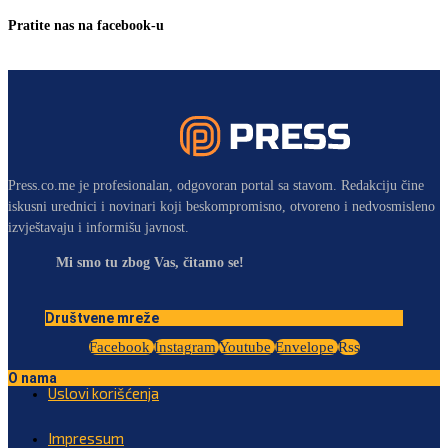
Pratite nas na facebook-u
Press.co.me je profesionalan, odgovoran portal sa stavom. Redakciju čine
iskusni urednici i novinari koji beskompromisno, otvoreno i nedvosmisleno
izvještavaju i informišu javnost.
Mi smo tu zbog Vas, čitamo se!
Društvene mreže
Facebook
Instagram
Youtube
Envelope
Rss
O nama
Uslovi korišćenja
Impressum