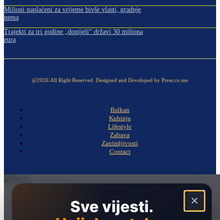
Milioni naplaćeni za vrijeme bivše vlasti, gradnje
nema
Trajekti za tri godine „donijeli“ državi 30 miliona
eura
@2026.All Right Reserved. Designed and Developed by Press.co.me
Balkan
Kuhinja
Lifestyle
Zabava
Zanimljivosti
Contact
Naslovna
×
Sve vijesti.
Politika
Društvo