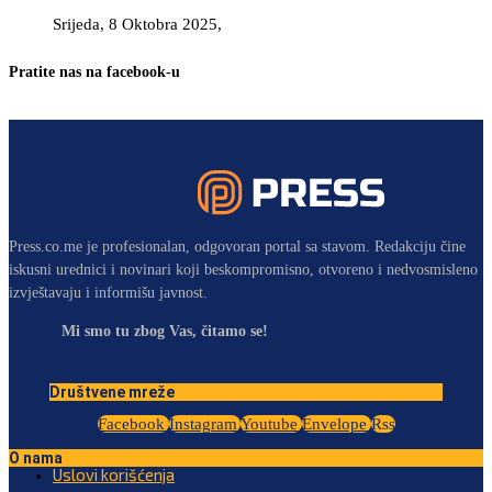
Srijeda, 8 Oktobra 2025,
Pratite nas na facebook-u
Press.co.me je profesionalan, odgovoran portal sa stavom. Redakciju čine
iskusni urednici i novinari koji beskompromisno, otvoreno i nedvosmisleno
izvještavaju i informišu javnost.
Mi smo tu zbog Vas, čitamo se!
Društvene mreže
Facebook
Instagram
Youtube
Envelope
Rss
O nama
Uslovi korišćenja