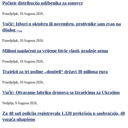
Počinje distribucija udžbenika za osnovce
Ponedjeljak, 10 Augusta 2026,
Vučić: Izbori u oktobru ili novembru, protivnike sam zvao na
dijalog –...
Ponedjeljak, 10 Augusta 2026,
Milioni naplaćeni za vrijeme bivše vlasti, gradnje nema
Ponedjeljak, 10 Augusta 2026,
Trajekti za tri godine „donijeli“ državi 30 miliona eura
Ponedjeljak, 10 Augusta 2026,
Vučić: Otvaramo fabriku dronova sa Izraelcima za Ukrajinu
Nedjelja, 9 Augusta 2026,
Za 48 sati policija registrovala 1.320 prekršaja u saobraćaju, 48
vozača uhapšeno