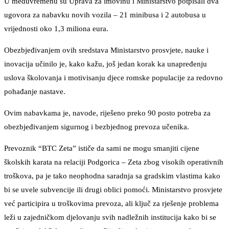
U međuvremenu su Uprava za imovinu i Ministarstvo potpisali dva
ugovora za nabavku novih vozila – 21 minibusa i 2 autobusa u
vrijednosti oko 1,3 miliona eura.
Obezbjeđivanjem ovih sredstava Ministarstvo prosvjete, nauke i
inovacija učinilo je, kako kažu, još jedan korak ka unapređenju
uslova školovanja i motivisanju djece romske populacije za redovno
pohađanje nastave.
Ovim nabavkama je, navode, riješeno preko 90 posto potreba za
obezbjeđivanjem sigurnog i bezbjednog prevoza učenika.
Prevoznik “BTC Zeta” ističe da sami ne mogu smanjiti cijene
školskih karata na relaciji Podgorica – Zeta zbog visokih operativnih
troškova, pa je tako neophodna saradnja sa gradskim vlastima kako
bi se uvele subvencije ili drugi oblici pomoći. Ministarstvo prosvjete
već participira u troškovima prevoza, ali ključ za rješenje problema
leži u zajedničkom djelovanju svih nadležnih institucija kako bi se