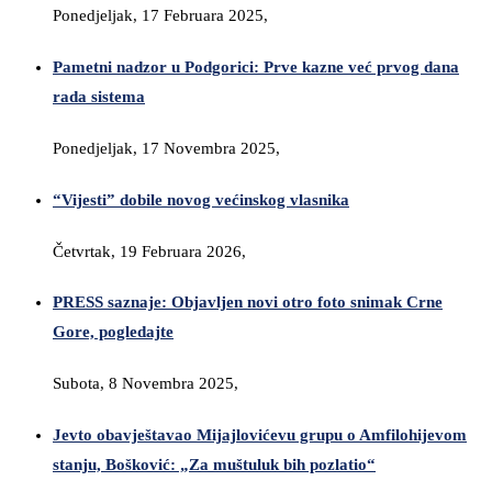
Ponedjeljak, 17 Februara 2025,
Pametni nadzor u Podgorici: Prve kazne već prvog dana
rada sistema
Ponedjeljak, 17 Novembra 2025,
“Vijesti” dobile novog većinskog vlasnika
Četvrtak, 19 Februara 2026,
PRESS saznaje: Objavljen novi otro foto snimak Crne
Gore, pogledajte
Subota, 8 Novembra 2025,
Jevto obavještavao Mijajlovićevu grupu o Amfilohijevom
stanju, Bošković: „Za muštuluk bih pozlatio“