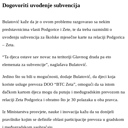
Dogovoriti uvođenje subvencija
Bulatović kaže da je o ovom problemu razgovarao sa nekim
predstavnicima vlasti Podgorice i Zete, te da treba razmisliti o
uvođenju subvencija za školske mjesečne karte na relaciji Podgorica
– Zeta.
“Ta djeca ostave sav novac na teritoriji Glavnog drada pa eto
elemenata za subvencije”, naglašava Bulatović.
Jedino što su bili u mogućnosti, dodaje Bulatović, da djeci koja
koriste usluge prevoza DOO “BTC Zeta”, omogući da sa istom
đačkom kartom djeca mogu da putuju i međugradskim prevozom na
relaciji Zeta Podgorica i obratno što je 30 polazaka u oba pravca.
Iz Ministarstva prosvjete, nauke i inovacija kažu da su donijeli
pravilnike kojim se definiše oblast participacije prevoza u gradskom
i međugradskom saobraćaju.