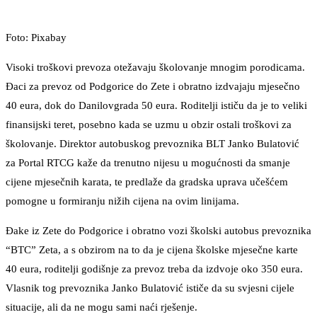
Foto: Pixabay
Visoki troškovi prevoza otežavaju školovanje mnogim porodicama.
Đaci za prevoz od Podgorice do Zete i obratno izdvajaju mjesečno
40 eura, dok do Danilovgrada 50 eura. Roditelji ističu da je to veliki
finansijski teret, posebno kada se uzmu u obzir ostali troškovi za
školovanje. Direktor autobuskog prevoznika BLT Janko Bulatović
za Portal RTCG kaže da trenutno nijesu u mogućnosti da smanje
cijene mjesečnih karata, te predlaže da gradska uprava učešćem
pomogne u formiranju nižih cijena na ovim linijama.
Đake iz Zete do Podgorice i obratno vozi školski autobus prevoznika
“BTC” Zeta, a s obzirom na to da je cijena školske mjesečne karte
40 eura, roditelji godišnje za prevoz treba da izdvoje oko 350 eura.
Vlasnik tog prevoznika Janko Bulatović ističe da su svjesni cijele
situacije, ali da ne mogu sami naći rješenje.