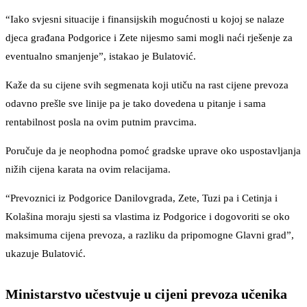
“Iako svjesni situacije i finansijskih mogućnosti u kojoj se nalaze
djeca građana Podgorice i Zete nijesmo sami mogli naći rješenje za
eventualno smanjenje”, istakao je Bulatović.
Kaže da su cijene svih segmenata koji utiču na rast cijene prevoza
odavno prešle sve linije pa je tako dovedena u pitanje i sama
rentabilnost posla na ovim putnim pravcima.
Poručuje da je neophodna pomoć gradske uprave oko uspostavljanja
nižih cijena karata na ovim relacijama.
“Prevoznici iz Podgorice Danilovgrada, Zete, Tuzi pa i Cetinja i
Kolašina moraju sjesti sa vlastima iz Podgorice i dogovoriti se oko
maksimuma cijena prevoza, a razliku da pripomogne Glavni grad”,
ukazuje Bulatović.
Ministarstvo učestvuje u cijeni prevoza učenika