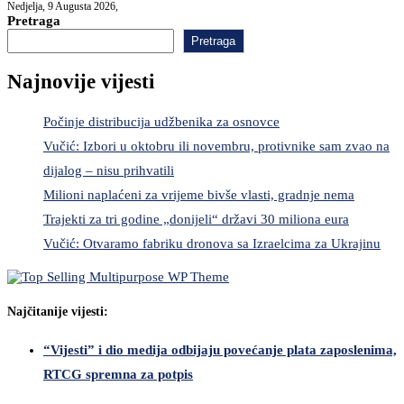
Nedjelja, 9 Augusta 2026,
Pretraga
Pretraga
Najnovije vijesti
Počinje distribucija udžbenika za osnovce
Vučić: Izbori u oktobru ili novembru, protivnike sam zvao na
dijalog – nisu prihvatili
Milioni naplaćeni za vrijeme bivše vlasti, gradnje nema
Trajekti za tri godine „donijeli“ državi 30 miliona eura
Vučić: Otvaramo fabriku dronova sa Izraelcima za Ukrajinu
Najčitanije vijesti:
“Vijesti” i dio medija odbijaju povećanje plata zaposlenima,
RTCG spremna za potpis