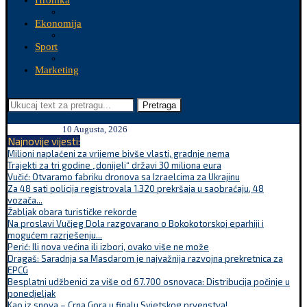
Hronika
Ekonomija
Sport
Marketing
Pretraga
10 Augusta, 2026
Najnovije vijesti:
Milioni naplaćeni za vrijeme bivše vlasti, gradnje nema
Trajekti za tri godine „donijeli“ državi 30 miliona eura
Vučić: Otvaramo fabriku dronova sa Izraelcima za Ukrajinu
Za 48 sati policija registrovala 1.320 prekršaja u saobraćaju, 48
vozača...
Žabljak obara turističke rekorde
Na proslavi Vučjeg Dola razgovarano o Bokokotorskoj eparhiji i
mogućem razrješenju...
Perić: Ili nova većina ili izbori, ovako više ne može
Dragaš: Saradnja sa Masdarom je najvažnija razvojna prekretnica za
EPCG
Besplatni udžbenici za više od 67.700 osnovaca: Distribucija počinje u
ponedjeljak
Kao iz snova – Crna Gora u finalu Svjetskog prvenstva!