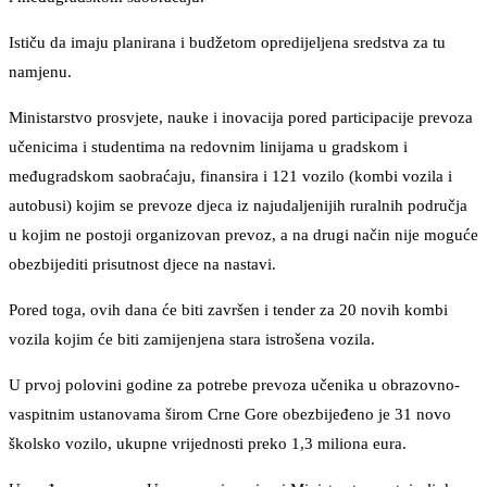
Ističu da imaju planirana i budžetom opredijeljena sredstva za tu
namjenu.
Ministarstvo prosvjete, nauke i inovacija pored participacije prevoza
učenicima i studentima na redovnim linijama u gradskom i
međugradskom saobraćaju, finansira i 121 vozilo (kombi vozila i
autobusi) kojim se prevoze djeca iz najudaljenijih ruralnih područja
u kojim ne postoji organizovan prevoz, a na drugi način nije moguće
obezbijediti prisutnost djece na nastavi.
Pored toga, ovih dana će biti završen i tender za 20 novih kombi
vozila kojim će biti zamijenjena stara istrošena vozila.
U prvoj polovini godine za potrebe prevoza učenika u obrazovno-
vaspitnim ustanovama širom Crne Gore obezbijeđeno je 31 novo
školsko vozilo, ukupne vrijednosti preko 1,3 miliona eura.