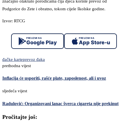
značajno olakšalo porodicama čija djeca koriste prevoz od
Podgorice do Zete i obratno, tokom cijele školske godine.
Izvor: RTCG
PREUZMI NA
PREUZMI NA
Google Play
App Store-u
đačke karte
prevoz đaka
prethodna vijest
Inflacija će usporiti, rašće plate, zaposlenost, ali i uvoz
sljedeća vijest
Radulović: Organizovani lanac šverca cigareta nije prekinut
Pročitajte još: