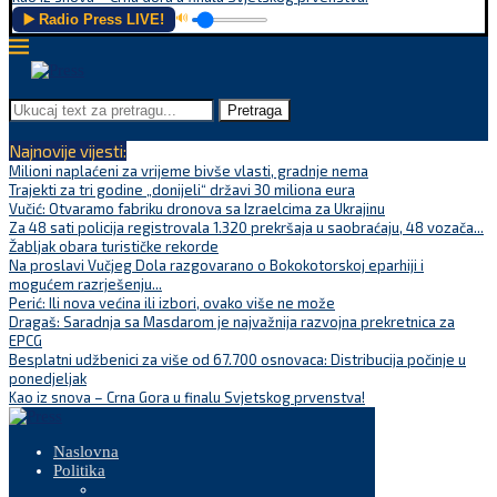
▶️ Radio Press LIVE!
🔊
Pretraga
Najnovije vijesti:
Milioni naplaćeni za vrijeme bivše vlasti, gradnje nema
Trajekti za tri godine „donijeli“ državi 30 miliona eura
Vučić: Otvaramo fabriku dronova sa Izraelcima za Ukrajinu
Za 48 sati policija registrovala 1.320 prekršaja u saobraćaju, 48 vozača...
Žabljak obara turističke rekorde
Na proslavi Vučjeg Dola razgovarano o Bokokotorskoj eparhiji i
mogućem razrješenju...
Perić: Ili nova većina ili izbori, ovako više ne može
Dragaš: Saradnja sa Masdarom je najvažnija razvojna prekretnica za
EPCG
Besplatni udžbenici za više od 67.700 osnovaca: Distribucija počinje u
ponedjeljak
Kao iz snova – Crna Gora u finalu Svjetskog prvenstva!
Naslovna
Politika