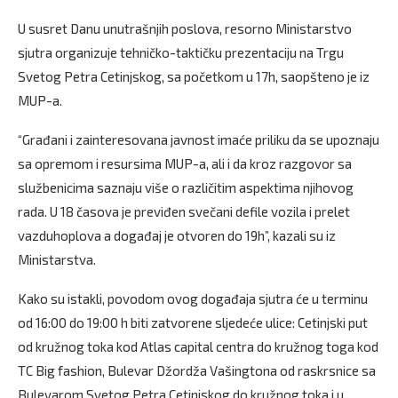
U susret Danu unutrašnjih poslova, resorno Ministarstvo
sjutra organizuje tehničko-taktičku prezentaciju na Trgu
Svetog Petra Cetinjskog, sa početkom u 17h, saopšteno je iz
MUP-a.
“Građani i zainteresovana javnost imaće priliku da se upoznaju
sa opremom i resursima MUP-a, ali i da kroz razgovor sa
službenicima saznaju više o različitim aspektima njihovog
rada. U 18 časova je previđen svečani defile vozila i prelet
vazduhoplova a događaj je otvoren do 19h”, kazali su iz
Ministarstva.
Kako su istakli, povodom ovog događaja sjutra će u terminu
od 16:00 do 19:00 h biti zatvorene sljedeće ulice: Cetinjski put
od kružnog toka kod Atlas capital centra do kružnog toga kod
TC Big fashion, Bulevar Džordža Vašingtona od raskrsnice sa
Bulevarom Svetog Petra Cetinjskog do kružnog toka i u