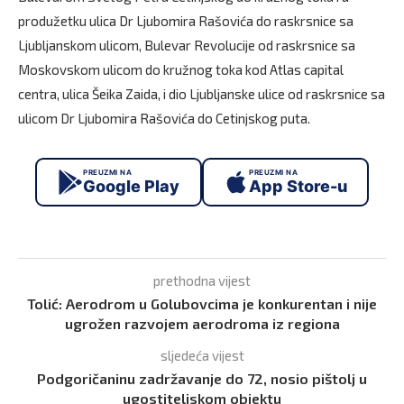
produžetku ulica Dr Ljubomira Rašovića do raskrsnice sa
Ljubljanskom ulicom, Bulevar Revolucije od raskrsnice sa
Moskovskom ulicom do kružnog toka kod Atlas capital
centra, ulica Šeika Zaida, i dio Ljubljanske ulice od raskrsnice sa
ulicom Dr Ljubomira Rašovića do Cetinjskog puta.
PREUZMI NA
PREUZMI NA
Google Play
App Store-u
prethodna vijest
Tolić: Aerodrom u Golubovcima je konkurentan i nije
ugrožen razvojem aerodroma iz regiona
sljedeća vijest
Podgoričaninu zadržavanje do 72, nosio pištolj u
ugostiteljskom objektu