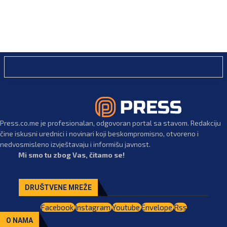
Press.co.me je profesionalan, odgovoran portal sa stavom. Redakciju
čine iskusni urednici i novinari koji beskompromisno, otvoreno i
nedvosmisleno izvještavaju i informišu javnost.
Mi smo tu zbog Vas, čitamo se!
DRUŠTVENE MREŽE
Facebook
Instagram
Youtube
Envelope
Rss
O NAMA