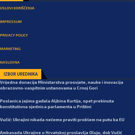
USLOVI KORIŠĆENJA
IMPRESSUM
PRIVACY POLICY
MARKETING
NASLOVNA
IZBOR UREDNIKA
Vrijedna donacija Ministarstva prosvjete, nauke i inovacija
obrazovno-vaspitnim ustanovama u Crnoj Gori
Poslanica jajima gađala Aljbina Kurtija, opet prekinuta
konstitutivna sjednica parlamenta u Prištini
Vučić: Ukrajini nikada nećemo praviti problem na putu ka EU
Ambasada Ukrajine u Hrvatskoj proslavlja Oluju, dok Vučić