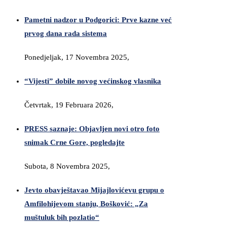
Pametni nadzor u Podgorici: Prve kazne već
prvog dana rada sistema
Ponedjeljak, 17 Novembra 2025,
“Vijesti” dobile novog većinskog vlasnika
Četvrtak, 19 Februara 2026,
PRESS saznaje: Objavljen novi otro foto
snimak Crne Gore, pogledajte
Subota, 8 Novembra 2025,
Jevto obavještavao Mijajlovićevu grupu o
Amfilohijevom stanju, Bošković: „Za
muštuluk bih pozlatio“