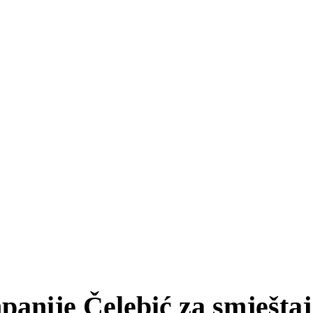
panije Čelebić za smještaj