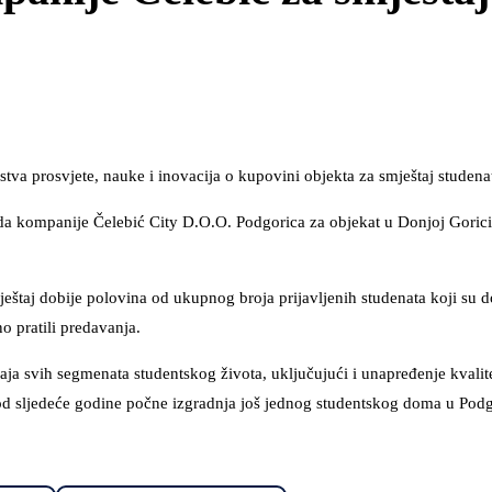
stva prosvjete, nauke i inovacija o kupovini objekta za smještaj studena
a kompanije Čelebić City D.O.O. Podgorica za objekat u Donjoj Gorici
ještaj dobije polovina od ukupnog broja prijavljenih studenata koji su d
o pratili predavanja.
aja svih segmenata studentskog života, uključujući i unapređenje kvalit
eć od sljedeće godine počne izgradnja još jednog studentskog doma u Pod