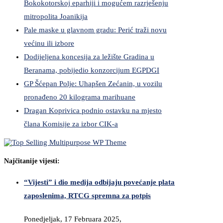
Bokokotorskoj eparhiji i mogućem razrješenju
mitropolita Joanikija
Pale maske u glavnom gradu: Perić traži novu
većinu ili izbore
Dodijeljena koncesija za ležište Gradina u
Beranama, pobijedio konzorcijum EGPDGI
GP Šćepan Polje: Uhapšen Zećanin, u vozilu
pronađeno 20 kilograma marihuane
Dragan Koprivica podnio ostavku na mjesto
člana Komisije za izbor CIK-a
Najčitanije vijesti:
“Vijesti” i dio medija odbijaju povećanje plata
zaposlenima, RTCG spremna za potpis
Ponedjeljak, 17 Februara 2025,