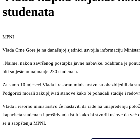
studenata
MPNI
Vlada Crne Gore je na današnjoj sjednici usvojila informaciju Ministar
„Naime, nakon završenog postupka javne nabavke, odabrana je ponud
biti smješteno najmanje 230 studenata.
Za samo 10 mjeseci Vlada i resorno ministarstvo su obezbijedili da sm
Podgorici morali zakupljivati stanove kako bi pohađali studije i redovn
Vlada i resorno ministarstvo će nastaviti da rade na unapređenju polož
kapaciteta studenata i proširivanja istih kako bi stvorili uslove da v
se u saopštenju MPNI.