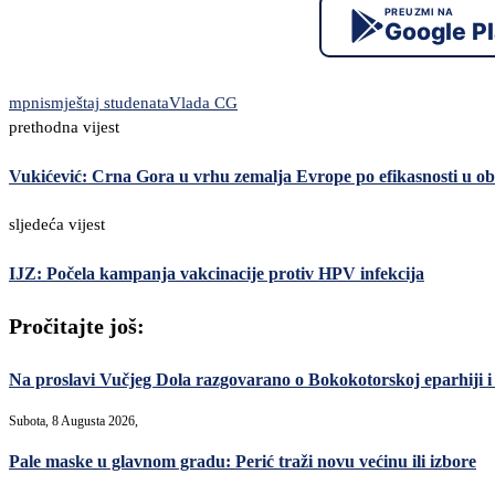
PREUZMI NA
Google P
mpni
smještaj studenata
Vlada CG
prethodna vijest
Vukićević: Crna Gora u vrhu zemalja Evrope po efikasnosti u o
sljedeća vijest
IJZ: Počela kampanja vakcinacije protiv HPV infekcija
Pročitajte još:
Na proslavi Vučjeg Dola razgovarano o Bokokotorskoj eparhiji i
Subota, 8 Augusta 2026,
Pale maske u glavnom gradu: Perić traži novu većinu ili izbore