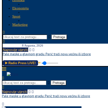
Hronika
Ekonomija
Sport
Marketing
Pretraga
8 Augusta, 2026
Najnovije vijesti:
Pale maske u glavnom gradu: Perić traži novu većinu ili izbore
▶️ Radio Press LIVE!
🔊
Pretraga
Najnovije vijesti:
Pale maske u glavnom gradu: Perić traži novu većinu ili izbore