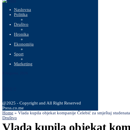
Naslovna
Politika
Društvo
Hronika
Ekonomija
Sport
Marketing
8 Augusta, 2026
@2025 - Copyright and All Right Reserved
Press.co.me
Home
»
Vlada kupila objekat kompanije Čelebić za smještaj studenata
Društvo
Vlada kupila objekat kom