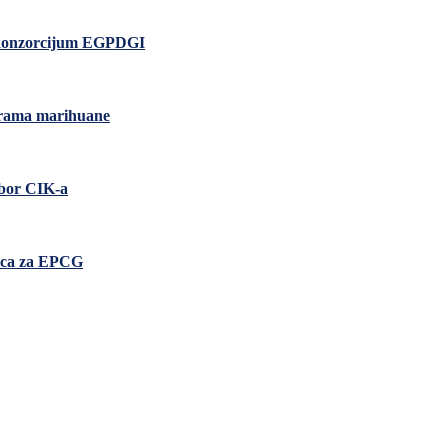
io konzorcijum EGPDGI
grama marihuane
zbor CIK-a
nica za EPCG