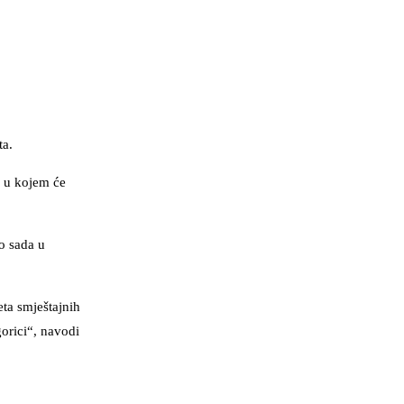
ta.
 u kojem će
o sada u
eta smještajnih
gorici“, navodi