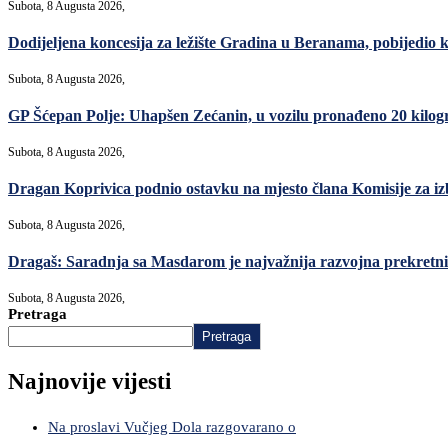
Subota, 8 Augusta 2026,
Dodijeljena koncesija za ležište Gradina u Beranama, pobijed
Subota, 8 Augusta 2026,
GP Šćepan Polje: Uhapšen Zećanin, u vozilu pronađeno 20 kilo
Subota, 8 Augusta 2026,
Dragan Koprivica podnio ostavku na mjesto člana Komisije za i
Subota, 8 Augusta 2026,
Dragaš: Saradnja sa Masdarom je najvažnija razvojna prekret
Subota, 8 Augusta 2026,
Pretraga
Pretraga
Najnovije vijesti
Na proslavi Vučjeg Dola razgovarano o