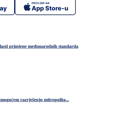
PREUZMI NA
lay
App Store-u
blasti primjene međunarodnih standarda
 mogućem razrješenju mitropolita...