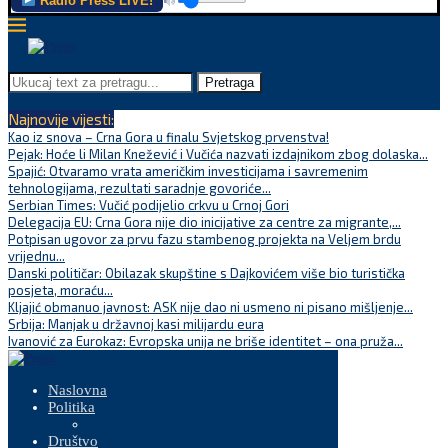
Radio Press LIVE!
Pretraga
Najnovije vijesti:
Kao iz snova – Crna Gora u finalu Svjetskog prvenstva!
Pejak: Hoće li Milan Knežević i Vučića nazvati izdajnikom zbog dolaska...
Spajić: Otvaramo vrata američkim investicijama i savremenim
tehnologijama, rezultati saradnje govoriće...
Serbian Times: Vučić podijelio crkvu u Crnoj Gori
Delegacija EU: Crna Gora nije dio inicijative za centre za migrante,...
Potpisan ugovor za prvu fazu stambenog projekta na Veljem brdu
vrijednu...
Danski političar: Obilazak skupštine s Dajkovićem više bio turistička
posjeta, moraću...
Kljajić obmanuo javnost: ASK nije dao ni usmeno ni pisano mišljenje...
Srbija: Manjak u državnoj kasi milijardu eura
Ivanović za Eurokaz: Evropska unija ne briše identitet – ona pruža...
Naslovna
Politika
Društvo