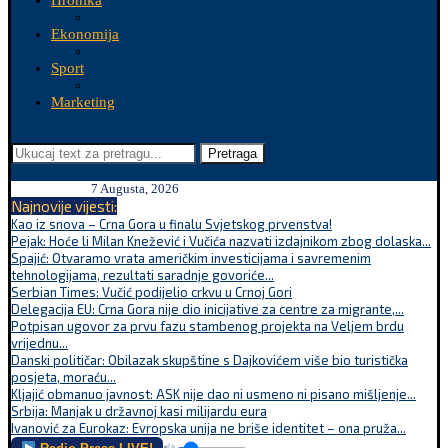
Hronika
Ekonomija
Sport
Marketing
Pretraga
7 Augusta, 2026
Najnovije vijesti:
Kao iz snova – Crna Gora u finalu Svjetskog prvenstva!
Pejak: Hoće li Milan Knežević i Vučića nazvati izdajnikom zbog dolaska...
Spajić: Otvaramo vrata američkim investicijama i savremenim
tehnologijama, rezultati saradnje govoriće...
Serbian Times: Vučić podijelio crkvu u Crnoj Gori
Delegacija EU: Crna Gora nije dio inicijative za centre za migrante,...
Potpisan ugovor za prvu fazu stambenog projekta na Veljem brdu
vrijednu...
Danski političar: Obilazak skupštine s Dajkovićem više bio turistička
posjeta, moraću...
Kljajić obmanuo javnost: ASK nije dao ni usmeno ni pisano mišljenje...
Srbija: Manjak u državnoj kasi milijardu eura
Ivanović za Eurokaz: Evropska unija ne briše identitet – ona pruža...