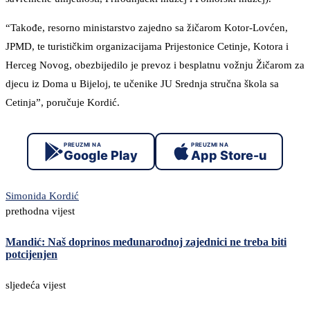
“Takođe, resorno ministarstvo zajedno sa žičarom Kotor-Lovćen,
JPMD, te turističkim organizacijama Prijestonice Cetinje, Kotora i
Herceg Novog, obezbijedilo je prevoz i besplatnu vožnju Žičarom za
djecu iz Doma u Bijeloj, te učenike JU Srednja stručna škola sa
Cetinja”, poručuje Kordić.
PREUZMI NA
PREUZMI NA
Google Play
App Store-u
Simonida Kordić
prethodna vijest
Mandić: Naš doprinos međunarodnoj zajednici ne treba biti
potcijenjen
sljedeća vijest