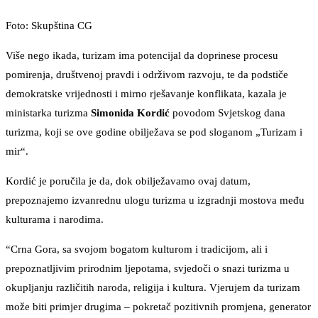
Foto: Skupština CG
Više nego ikada, turizam ima potencijal da doprinese procesu
pomirenja, društvenoj pravdi i održivom razvoju, te da podstiče
demokratske vrijednosti i mirno rješavanje konflikata, kazala je
ministarka turizma
Simonida Kordić
povodom Svjetskog dana
turizma, koji se ove godine obilježava se pod sloganom „Turizam i
mir“.
Kordić je poručila je da, dok obilježavamo ovaj datum,
prepoznajemo izvanrednu ulogu turizma u izgradnji mostova među
kulturama i narodima.
“Crna Gora, sa svojom bogatom kulturom i tradicijom, ali i
prepoznatljivim prirodnim ljepotama, svjedoči o snazi turizma u
okupljanju različitih naroda, religija i kultura. Vjerujem da turizam
može biti primjer drugima – pokretač pozitivnih promjena, generator