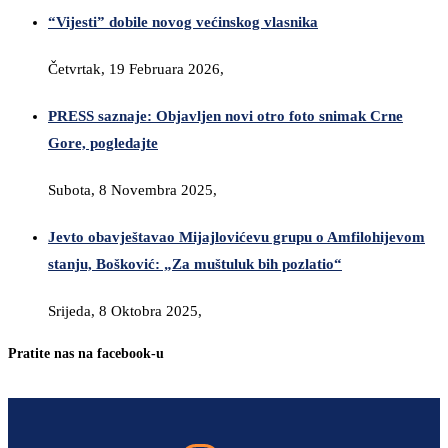
“Vijesti” dobile novog većinskog vlasnika
Četvrtak, 19 Februara 2026,
PRESS saznaje: Objavljen novi otro foto snimak Crne
Gore, pogledajte
Subota, 8 Novembra 2025,
Jevto obavještavao Mijajlovićevu grupu o Amfilohijevom
stanju, Bošković: „Za muštuluk bih pozlatio“
Srijeda, 8 Oktobra 2025,
Pratite nas na facebook-u