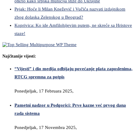
otkrio kako srpska municija stiže do Ukrajine
Pejak: Hoće li Milan Knežević i Vučića nazvati izdajnikom
zbog dolaska Zelenskog u Beograd?
Koprivica: Ko ide Amfilohijevim putem, ne skreće sa Hristove
staze!
Najčitanije vijesti:
“Vijesti” i dio medija odbijaju povećanje plata zaposlenima,
RTCG spremna za potpis
Ponedjeljak, 17 Februara 2025,
Pametni nadzor u Podgorici: Prve kazne već prvog dana
rada sistema
Ponedjeljak, 17 Novembra 2025,