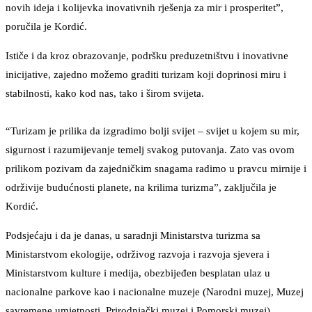
novih ideja i kolijevka inovativnih rješenja za mir i prosperitet”,
poručila je Kordić.
Ističe i da kroz obrazovanje, podršku preduzetništvu i inovativne
inicijative, zajedno možemo graditi turizam koji doprinosi miru i
stabilnosti, kako kod nas, tako i širom svijeta.
“Turizam je prilika da izgradimo bolji svijet – svijet u kojem su mir,
sigurnost i razumijevanje temelj svakog putovanja. Zato vas ovom
prilikom pozivam da zajedničkim snagama radimo u pravcu mirnije i
održivije budućnosti planete, na krilima turizma”, zaključila je
Kordić.
Podsjećaju i da je danas, u saradnji Ministarstva turizma sa
Ministarstvom ekologije, održivog razvoja i razvoja sjevera i
Ministarstvom kulture i medija, obezbijeđen besplatan ulaz u
nacionalne parkove kao i nacionalne muzeje (Narodni muzej, Muzej
savremene umjetnosti, Prirodnjački muzej i Pomorski muzej).