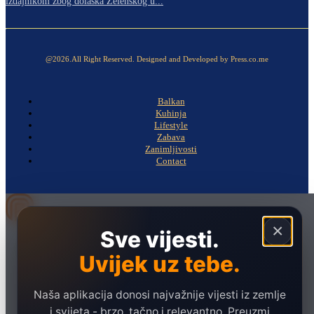
izdajnikom zbog dolaska Zelenskog u...
@2026.All Right Reserved. Designed and Developed by Press.co.me
Balkan
Kuhinja
Lifestyle
Zabava
Zanimljivosti
Contact
×
Sve vijesti.
Naslovna
Politika
Uvijek uz tebe.
Društvo
Naša aplikacija donosi najvažnije vijesti iz zemlje
Hronika
i svijeta - brzo, tačno i relevantno. Preuzmi