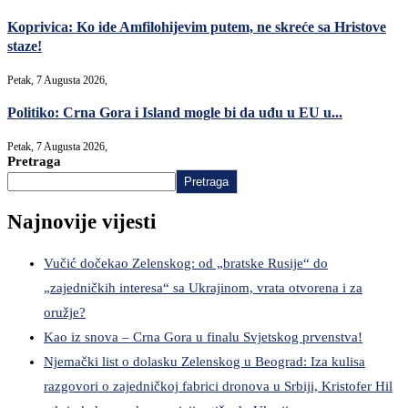
Koprivica: Ko ide Amfilohijevim putem, ne skreće sa Hristove
staze!
Petak, 7 Augusta 2026,
Politiko: Crna Gora i Island mogle bi da uđu u EU u...
Petak, 7 Augusta 2026,
Pretraga
Pretraga
Najnovije vijesti
Vučić dočekao Zelenskog: od „bratske Rusije“ do
„zajedničkih interesa“ sa Ukrajinom, vrata otvorena i za
oružje?
Kao iz snova – Crna Gora u finalu Svjetskog prvenstva!
Njemački list o dolasku Zelenskog u Beograd: Iza kulisa
razgovori o zajedničkoj fabrici dronova u Srbiji, Kristofer Hil