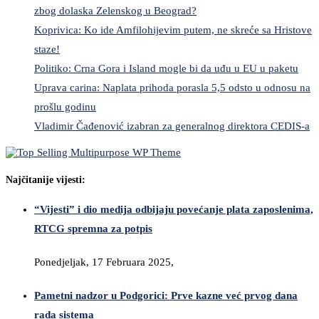
zbog dolaska Zelenskog u Beograd?
Koprivica: Ko ide Amfilohijevim putem, ne skreće sa Hristove
staze!
Politiko: Crna Gora i Island mogle bi da uđu u EU u paketu
Uprava carina: Naplata prihoda porasla 5,5 odsto u odnosu na
prošlu godinu
Vladimir Čađenović izabran za generalnog direktora CEDIS-a
Najčitanije vijesti:
“Vijesti” i dio medija odbijaju povećanje plata zaposlenima,
RTCG spremna za potpis
Ponedjeljak, 17 Februara 2025,
Pametni nadzor u Podgorici: Prve kazne već prvog dana
rada sistema