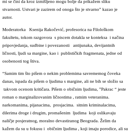
mi se čini da kroz izmišljeno mogu bolje da prikažem sliku
stvarnosti. Ustvari je zazirem od onoga što je stvarno” kazao je
autor.
Moderatorka Ksenija Rakočević, profesorica na Filološkom
fakultetu, tokom razgovora s piscem dotakla se konteksa i načina
pripovjedanja, sudbine i povezanosti antijunaka, devijantnih
ličnosti, ljudi sa margine, kao i publističkih fragmenata, jedne od
osobenosti tog štiva.
“Samim tim što pišem o nekim problemima savrememog čoveka
danas, ispada da pišem o ljudima s margine, ali ne bih se složio sa
takvom ocenom kritičara. Pišem o običnim ljudima, ”Pakrac “ jeste
roman o marginalizovanim ličnostima , ratnim veteranima.
narkomanima, pijanacima, prosjacima. sitnim kriminalacima,
dilerima droge i drugim, promašenim ljudima koji oslikavaju
naličje posjeratnog, moralno devastiranog Beograda. Želim da
kažem da su u fokusu i običnim ljudima , koji imaju porodice, ali su