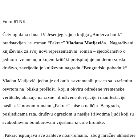
Foto: RTNK
Četvtog dana dana IV Jesenjeg sajma knjiga „Anderva book”
predstavljen je roman “Pakrac”
Vladana Matijevića.
Nagrađivani
književnik za svoj novi reprezentativni roman – sjedočanstvo o
jednom vremenu, u kojem kritički preispitujuje moderno srpsko
društvo, zavrijedio je književnu nagradu “Beogradski pobednik“.
Vladan Matijević jedan je od onih savremenih pisaca sa izraženim
osvrtom na blisku prošlošt, koji u okviru određene vremenske
vertikale, ukazuje na razne društvene devijacije i manifestacije
nasilja. U novom romanu „Pakrac“ pise o naličju Beograda,
posljedicama rata, društvu ogrezlom u nasilje i životima ljudi koji su
svakodnevno bombarovani vijestima iz crne hronike.
„Pakrac ispunjava sve zahteve noar-romana, zbog mračne atmosfere