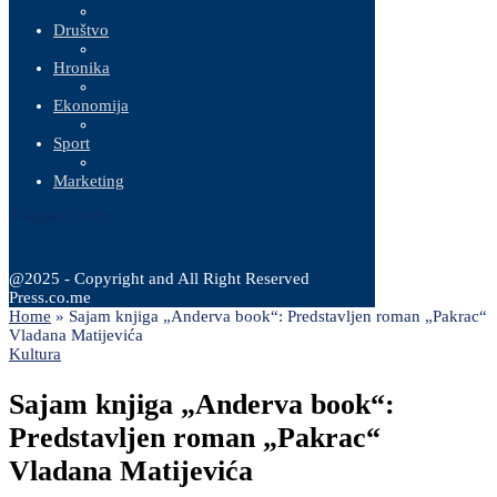
Društvo
Hronika
Ekonomija
Sport
Marketing
7 Augusta, 2026
@2025 - Copyright and All Right Reserved
Press.co.me
Home
»
Sajam knjiga „Anderva book“: Predstavljen roman „Pakrac“
Vladana Matijevića
Kultura
Sajam knjiga „Anderva book“:
Predstavljen roman „Pakrac“
Vladana Matijevića