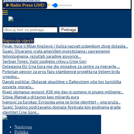
▶️ Radio Press LIVE!
🔊
Pretraga
Najnovije vijesti:
Pejak: Hoće li Milan Knežević i Vučića nazvati izdajnikom zbog dolaska...
Spajić: Otvaramo vrata američkim investicijama i savremenim
tehnologijama, rezultati saradnje govoriće...
Serbian Times: Vučić podijelio crkvu u Crnoj Gori
Delegacija EU: Crna Gora nije dio inicijative za centre za migrante,...
Potpisan ugovor za prvu fazu stambenog projekta na Veljem brdu
vrijednu...
Danski političar: Obilazak skupštine s Dajkovićem više bio turistička
posjeta, moraću...
Kljajić obmanuo javnost: ASK nije dao ni usmeno ni pisano mišljenje...
Srbija: Manjak u državnoj kasi milijardu eura
Ivanović za Eurokaz: Evropska unija ne briše identitet – ona pruža...
Spajić: Snažno podržavamo domaće festivale koji godinama grade
identitet Crne Gore...
Naslovna
Politika