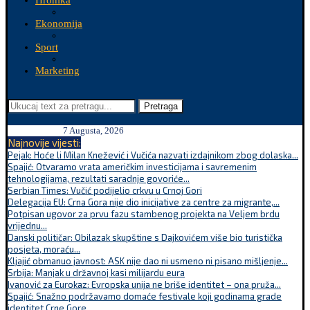
Hronika
Ekonomija
Sport
Marketing
Pretraga
7 Augusta, 2026
Najnovije vijesti:
Pejak: Hoće li Milan Knežević i Vučića nazvati izdajnikom zbog dolaska...
Spajić: Otvaramo vrata američkim investicijama i savremenim
tehnologijama, rezultati saradnje govoriće...
Serbian Times: Vučić podijelio crkvu u Crnoj Gori
Delegacija EU: Crna Gora nije dio inicijative za centre za migrante,...
Potpisan ugovor za prvu fazu stambenog projekta na Veljem brdu
vrijednu...
Danski političar: Obilazak skupštine s Dajkovićem više bio turistička
posjeta, moraću...
Kljajić obmanuo javnost: ASK nije dao ni usmeno ni pisano mišljenje...
Srbija: Manjak u državnoj kasi milijardu eura
Ivanović za Eurokaz: Evropska unija ne briše identitet – ona pruža...
Spajić: Snažno podržavamo domaće festivale koji godinama grade
identitet Crne Gore...