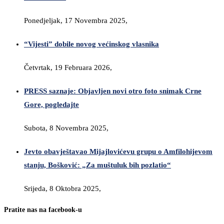
Ponedjeljak, 17 Novembra 2025,
“Vijesti” dobile novog većinskog vlasnika
Četvrtak, 19 Februara 2026,
PRESS saznaje: Objavljen novi otro foto snimak Crne
Gore, pogledajte
Subota, 8 Novembra 2025,
Jevto obavještavao Mijajlovićevu grupu o Amfilohijevom
stanju, Bošković: „Za muštuluk bih pozlatio“
Srijeda, 8 Oktobra 2025,
Pratite nas na facebook-u