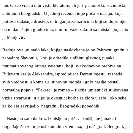
,može se svrstati u tu vrstu literature, ali je i psihološki, sociološki,
antiratni i beogradski. U jednoj rečenici to je priča o nasilju, koje
potresa sadašnje društvo, o traganju za uzrocima koji su doprinijeli
da u današnjim gradovima, u miru, važe zakoni sa ratišta” pojasnio
je Matijević.
Radnja ove ,ni malo lake, knjige naslovljena je po Pakracu, gradu u
zapadnoj Slavoniji, koji je odredilo sudbinu glavnog junaka,
traumatizovanog ratnog veterana, koji svakodnevno prebiva na
Bulevaru kralja Aleksandra, ispred pijace Đeram,mjestu raspada
svih vrednosti,u kome su sunovrat morala i golo nasilje postali
normalna pojava. “Pakrac” je roman – fikcija,umjetnički stilizovana
vizija stvarnosti u cijoj je okosnici borba sa zlom u sebi i oko sebe,
za koji je zavrijedio nagradu „Beogradski pobednik“.
“Nastojao sam da kroz izmišljenu priču, izmišljene junake i
događaje što vernije oslikam duh vremena, taj naš grad, Beograd, jer