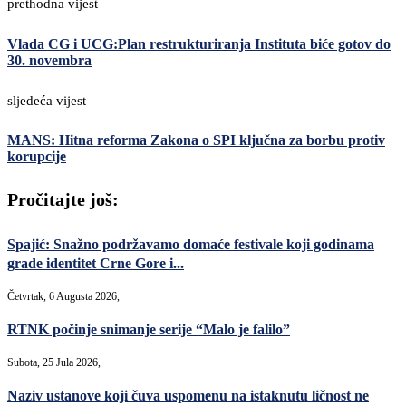
prethodna vijest
Vlada CG i UCG:Plan restrukturiranja Instituta biće gotov do
30. novembra
sljedeća vijest
MANS: Hitna reforma Zakona o SPI ključna za borbu protiv
korupcije
Pročitajte još:
Spajić: Snažno podržavamo domaće festivale koji godinama
grade identitet Crne Gore i...
Četvrtak, 6 Augusta 2026,
RTNK počinje snimanje serije “Malo je falilo”
Subota, 25 Jula 2026,
Naziv ustanove koji čuva uspomenu na istaknutu ličnost ne