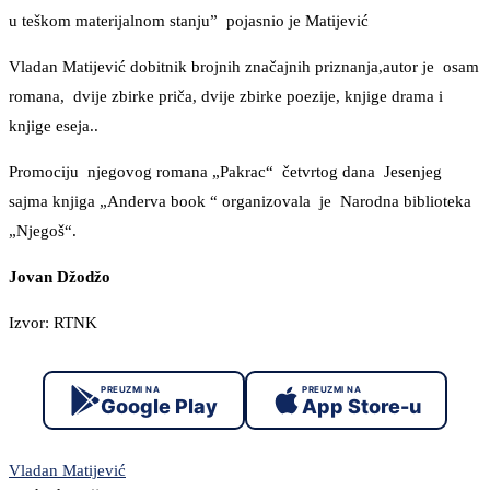
u teškom materijalnom stanju” pojasnio je Matijević
Vladan Matijević dobitnik brojnih značajnih priznanja,autor je osam
romana, dvije zbirke priča, dvije zbirke poezije, knjige drama i
knjige eseja..
Promociju njegovog romana „Pakrac“ četvrtog dana Jesenjeg
sajma knjiga „Anderva book “ organizovala je Narodna biblioteka
„Njegoš“.
Jovan Džodžo
Izvor: RTNK
PREUZMI NA
PREUZMI NA
Google Play
App Store-u
Vladan Matijević