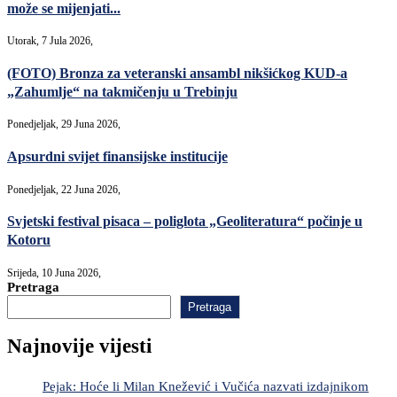
može se mijenjati...
Utorak, 7 Jula 2026,
(FOTO) Bronza za veteranski ansambl nikšićkog KUD-a
„Zahumlje“ na takmičenju u Trebinju
Ponedjeljak, 29 Juna 2026,
Apsurdni svijet finansijske institucije
Ponedjeljak, 22 Juna 2026,
Svjetski festival pisaca – poliglota „Geoliteratura“ počinje u
Kotoru
Srijeda, 10 Juna 2026,
Pretraga
Pretraga
Najnovije vijesti
Pejak: Hoće li Milan Knežević i Vučića nazvati izdajnikom