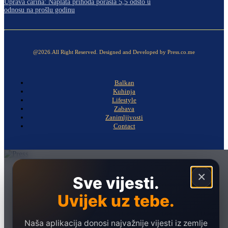
Uprava carina: Naplata prihoda porasla 5,5 odsto u
odnosu na prošlu godinu
@2026.All Right Reserved. Designed and Developed by Press.co.me
Balkan
Kuhinja
Lifestyle
Zabava
Zanimljivosti
Contact
Naslovna
×
Sve vijesti.
Politika
Uvijek uz tebe.
Društvo
Hronika
Naša aplikacija donosi najvažnije vijesti iz zemlje