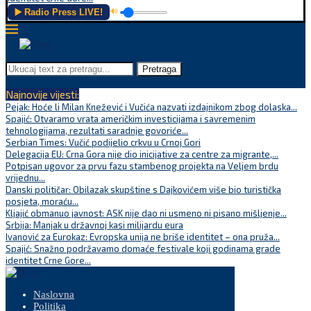
▶️ Radio Press LIVE!
🔊
Pretraga
Najnovije vijesti:
Pejak: Hoće li Milan Knežević i Vučića nazvati izdajnikom zbog dolaska...
Spajić: Otvaramo vrata američkim investicijama i savremenim
tehnologijama, rezultati saradnje govoriće...
Serbian Times: Vučić podijelio crkvu u Crnoj Gori
Delegacija EU: Crna Gora nije dio inicijative za centre za migrante,...
Potpisan ugovor za prvu fazu stambenog projekta na Veljem brdu
vrijednu...
Danski političar: Obilazak skupštine s Dajkovićem više bio turistička
posjeta, moraću...
Kljajić obmanuo javnost: ASK nije dao ni usmeno ni pisano mišljenje...
Srbija: Manjak u državnoj kasi milijardu eura
Ivanović za Eurokaz: Evropska unija ne briše identitet – ona pruža...
Spajić: Snažno podržavamo domaće festivale koji godinama grade
identitet Crne Gore...
Naslovna
Politika