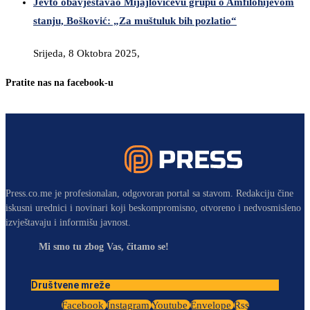
Jevto obavještavao Mijajlovićevu grupu o Amfilohijevom
stanju, Bošković: „Za muštuluk bih pozlatio“
Srijeda, 8 Oktobra 2025,
Pratite nas na facebook-u
Press.co.me je profesionalan, odgovoran portal sa stavom. Redakciju čine
iskusni urednici i novinari koji beskompromisno, otvoreno i nedvosmisleno
izvještavaju i informišu javnost.
Mi smo tu zbog Vas, čitamo se!
Društvene mreže
Facebook
Instagram
Youtube
Envelope
Rss