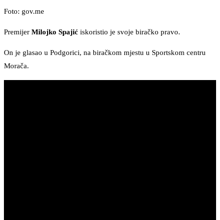
Foto: gov.me
Premijer
Milojko Spajić
iskoristio je svoje biračko pravo.
On je glasao u Podgorici, na biračkom mjestu u Sportskom centru
Morača.