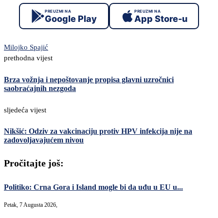
PREUZMI NA
PREUZMI NA
Google Play
App Store-u
Milojko Spajić
prethodna vijest
Brza vožnja i nepoštovanje propisa glavni uzročnici
saobraćajnih nezgoda
sljedeća vijest
Nikšić: Odziv za vakcinaciju protiv HPV infekcija nije na
zadovoljavajućem nivou
Pročitajte još:
Politiko: Crna Gora i Island mogle bi da uđu u EU u...
Petak, 7 Augusta 2026,