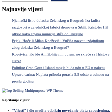
Najnovije vijesti
Njemački list o dolasku Zelenskog u Beograd: Iza kulisa
razgovori o zajedničkoj fabrici dronova u Srbiji, Kristofer Hil
otkrio kako srpska municija stiže do Ukrajine
Pejak: Hoće li Milan Knežević i Vučića nazvati izdajnikom
zbog dolaska Zelenskog u Beograd?
Koprivica: Ko ide Amfilohijevim putem, ne skreće sa Hristove
staze!
Politiko: Crna Gora i Island mogle bi da uđu u EU u paketu
Uprava carina: Naplata prihoda porasla 5,5 odsto u odnosu na
prošlu godinu
Najčitanije vijesti:
“Vijesti” i dio medija odbijaju povećanje plata zaposlenima,