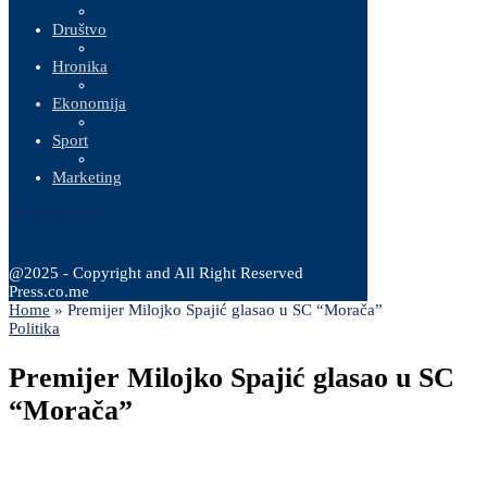
Društvo
Hronika
Ekonomija
Sport
Marketing
7 Augusta, 2026
@2025 - Copyright and All Right Reserved
Press.co.me
Home
»
Premijer Milojko Spajić glasao u SC “Morača”
Politika
Premijer Milojko Spajić glasao u SC
“Morača”