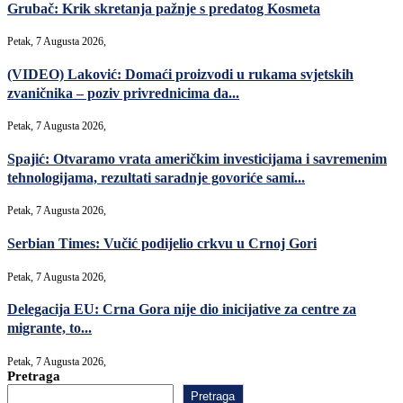
Grubač: Krik skretanja pažnje s predatog Kosmeta
Petak, 7 Augusta 2026,
(VIDEO) Laković: Domaći proizvodi u rukama svjetskih
zvaničnika – poziv privrednicima da...
Petak, 7 Augusta 2026,
Spajić: Otvaramo vrata američkim investicijama i savremenim
tehnologijama, rezultati saradnje govoriće sami...
Petak, 7 Augusta 2026,
Serbian Times: Vučić podijelio crkvu u Crnoj Gori
Petak, 7 Augusta 2026,
Delegacija EU: Crna Gora nije dio inicijative za centre za
migrante, to...
Petak, 7 Augusta 2026,
Pretraga
Pretraga