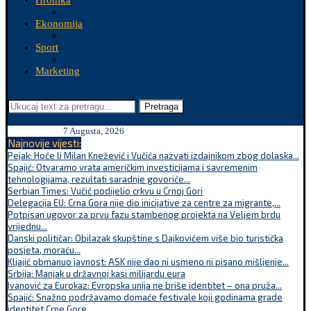
Hronika
Ekonomija
Sport
Marketing
Pretraga
7 Augusta, 2026
Najnovije vijesti:
Pejak: Hoće li Milan Knežević i Vučića nazvati izdajnikom zbog dolaska...
Spajić: Otvaramo vrata američkim investicijama i savremenim
tehnologijama, rezultati saradnje govoriće...
Serbian Times: Vučić podijelio crkvu u Crnoj Gori
Delegacija EU: Crna Gora nije dio inicijative za centre za migrante,...
Potpisan ugovor za prvu fazu stambenog projekta na Veljem brdu
vrijednu...
Danski političar: Obilazak skupštine s Dajkovićem više bio turistička
posjeta, moraću...
Kljajić obmanuo javnost: ASK nije dao ni usmeno ni pisano mišljenje...
Srbija: Manjak u državnoj kasi milijardu eura
Ivanović za Eurokaz: Evropska unija ne briše identitet – ona pruža...
Spajić: Snažno podržavamo domaće festivale koji godinama grade
identitet Crne Gore...