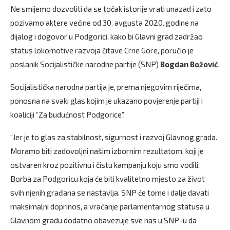
Ne smijemo dozvoliti da se točak istorije vrati unazad i zato
pozivamo aktere većine od 30. avgusta 2020. godine na
dijalog i dogovor u Podgorici, kako bi Glavni grad zadržao
status lokomotive razvoja čitave Crne Gore, poručio je
poslanik Socijalističke narodne partije (SNP)
Bogdan Božović
.
Socijalistička narodna partija je, prema njegovim riječima,
ponosna na svaki glas kojim je ukazano povjerenje partiji i
koaliciji “Za budućnost Podgorice”.
“Jer je to glas za stabilnost, sigurnost i razvoj Glavnog grada.
Moramo biti zadovoljni našim izbornim rezultatom, koji je
ostvaren kroz pozitivnu i čistu kampanju koju smo vodili.
Borba za Podgoricu koja će biti kvalitetno mjesto za život
svih njenih građana se nastavlja. SNP će tome i dalje davati
maksimalni doprinos, a vraćanje parlamentarnog statusa u
Glavnom gradu dodatno obavezuje sve nas u SNP-u da