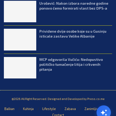
Urošević: Nakon izbora naredne godine
ponovo ćemo formirati vlast bez DPS-a
Prividene dvije osobe koje su u Gusinju
isticale zastavu Velike Albanije
MCP odgovorila Vučiću: Nedopustivo
političko tumačenje litija i crkvenih
pitanja
@2026.All Right Reserved. Designed and Developed by Press.co.me
Balkan
Kuhinja
Lifestyle
Zabava
Zanimljivosti
Contact