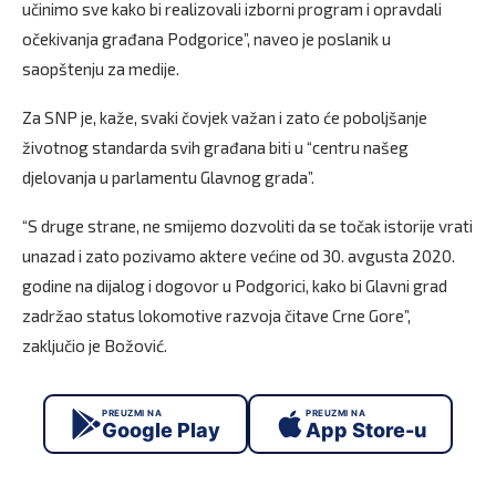
učinimo sve kako bi realizovali izborni program i opravdali
očekivanja građana Podgorice”, naveo je poslanik u
saopštenju za medije.
Za SNP je, kaže, svaki čovjek važan i zato će poboljšanje
životnog standarda svih građana biti u “centru našeg
djelovanja u parlamentu Glavnog grada”.
“S druge strane, ne smijemo dozvoliti da se točak istorije vrati
unazad i zato pozivamo aktere većine od 30. avgusta 2020.
godine na dijalog i dogovor u Podgorici, kako bi Glavni grad
zadržao status lokomotive razvoja čitave Crne Gore”,
zaključio je Božović.
PREUZMI NA
PREUZMI NA
Google Play
App Store-u