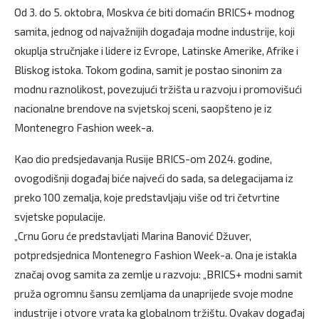
Od 3. do 5. oktobra, Moskva će biti domaćin BRICS+ modnog
samita, jednog od najvažnijih događaja modne industrije, koji
okuplja stručnjake i lidere iz Evrope, Latinske Amerike, Afrike i
Bliskog istoka. Tokom godina, samit je postao sinonim za
modnu raznolikost, povezujući tržišta u razvoju i promovišući
nacionalne brendove na svjetskoj sceni, saopšteno je iz
Montenegro Fashion week-a.
Kao dio predsjedavanja Rusije BRICS-om 2024. godine,
ovogodišnji događaj biće najveći do sada, sa delegacijama iz
preko 100 zemalja, koje predstavljaju više od tri četvrtine
svjetske populacije.
„Crnu Goru će predstavljati Marina Banović Džuver,
potpredsjednica Montenegro Fashion Week-a. Ona je istakla
značaj ovog samita za zemlje u razvoju: „BRICS+ modni samit
pruža ogromnu šansu zemljama da unaprijede svoje modne
industrije i otvore vrata ka globalnom tržištu. Ovakav događaj