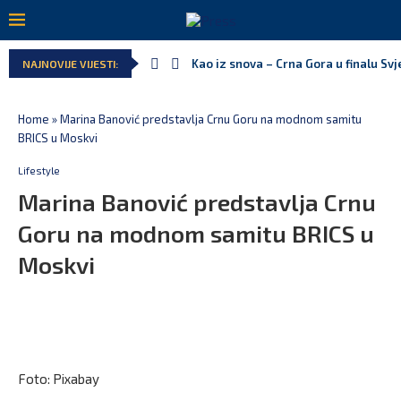
Kao iz snova – Crna Gora u finalu Sv
NAJNOVIJE VIJESTI:
Pejak: Hoće li Milan Knežević i Vučić
Spajić: Otvaramo vrata američkim inv
Serbian Times: Vučić podijelio crkvu 
Delegacija EU: Crna Gora nije dio inic
Potpisan ugovor za prvu fazu stamben
Home
»
Marina Banović predstavlja Crnu Goru na modnom samitu
BRICS u Moskvi
Lifestyle
Marina Banović predstavlja Crnu
Goru na modnom samitu BRICS u
Moskvi
Foto: Pixabay