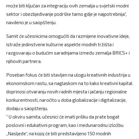
može biti ključan za integraciju ovih zemalja u svjetski modni
sektor i obezbjeđivanje podrške tamo gdje je najpotrebnija“,
navdeno je u saopštenju.
Samit će učesnicima omogućiti da razmijene inovativne ideje,
istraže jedinstvene kulturne aspekte modnih tržišta i
razgovaraju o budućim saradnjama između zemalja BRICS+ i
njihovih partnera.
Poseban fokus će biti stavljen na ulogu kreativnih industrija u
ekonomskom rastu, sa naglaskom na to kako kreativni kapital
doprinosi otvaranju novih radnih mjesta i jačanju regionalne
konkurentnosti, naročito u doba globalizacije i digitalizacije,
dodaju u saopštenju.
“ U okviru samita, učesnici će imati priliku da prate bogat
poslovni i edukativni program, kao i međunarodnu izložbu
„Nasljeđe“, na kojoj će biti predstavljeno 150 modnih