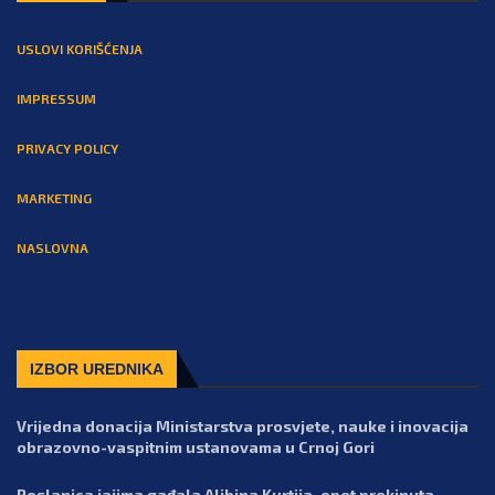
USLOVI KORIŠĆENJA
IMPRESSUM
PRIVACY POLICY
MARKETING
NASLOVNA
IZBOR UREDNIKA
Vrijedna donacija Ministarstva prosvjete, nauke i inovacija
obrazovno-vaspitnim ustanovama u Crnoj Gori
Poslanica jajima gađala Aljbina Kurtija, opet prekinuta