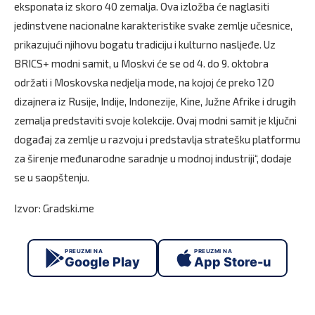
eksponata iz skoro 40 zemalja. Ova izložba će naglasiti
jedinstvene nacionalne karakteristike svake zemlje učesnice,
prikazujući njihovu bogatu tradiciju i kulturno nasljeđe. Uz
BRICS+ modni samit, u Moskvi će se od 4. do 9. oktobra
održati i Moskovska nedjelja mode, na kojoj će preko 120
dizajnera iz Rusije, Indije, Indonezije, Kine, Južne Afrike i drugih
zemalja predstaviti svoje kolekcije. Ovaj modni samit je ključni
događaj za zemlje u razvoju i predstavlja stratešku platformu
za širenje međunarodne saradnje u modnoj industriji“, dodaje
se u saopštenju.
Izvor: Gradski.me
PREUZMI NA
PREUZMI NA
Google Play
App Store-u