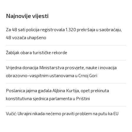
Najnovije vijesti
Za 48 sati policija registrovala 1.320 prekršaja u saobraćaju,
48 vozača uhapšeno
Žabljak obara turističke rekorde
Vrijedna donacija Ministarstva prosvjete, nauke i inovacija
obrazovno-vaspitnim ustanovama u Crnoj Gori
Poslanica jajima gađala Aljbina Kurtija, opet prekinuta
konstitutivna sjednica parlamenta u Prištini
Vučić: Ukrajini nikada nećemo praviti problem na putu ka EU