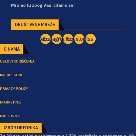
Mi smo tu zbog Vas, čitamo se!
DRUŠTVENE MREŽE
Facebook
Instagram
Youtube
Envelope
Rss
O NAMA
USLOVI KORIŠĆENJA
IMPRESSUM
PRIVACY POLICY
MARKETING
NASLOVNA
IZBOR UREDNIKA
Za 48 sati policija registrovala 1.320 prekršaja u saobraćaju, 48