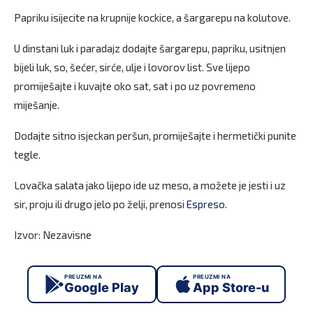
Papriku isijecite na krupnije kockice, a šargarepu na kolutove.
U dinstani luk i paradajz dodajte šargarepu, papriku, usitnjen
bijeli luk, so, šećer, sirće, ulje i lovorov list. Sve lijepo
promiješajte i kuvajte oko sat, sat i po uz povremeno
miješanje.
Dodajte sitno isjeckan peršun, promiješajte i hermetički punite
tegle.
Lovačka salata jako lijepo ide uz meso, a možete je jesti i uz
sir, proju ili drugo jelo po želji, prenosi
Espreso
.
Izvor: Nezavisne
PREUZMI NA
PREUZMI NA
Google Play
App Store-u