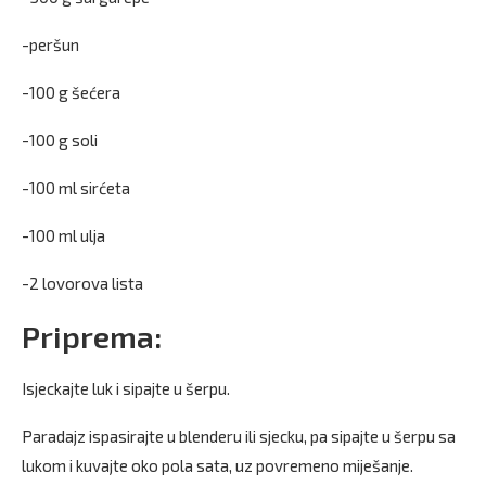
-peršun
-100 g šećera
-100 g soli
-100 ml sirćeta
-100 ml ulja
-2 lovorova lista
Priprema:
Isjeckajte luk i sipajte u šerpu.
Paradajz ispasirajte u blenderu ili sjecku, pa sipajte u šerpu sa
lukom i kuvajte oko pola sata, uz povremeno miješanje.