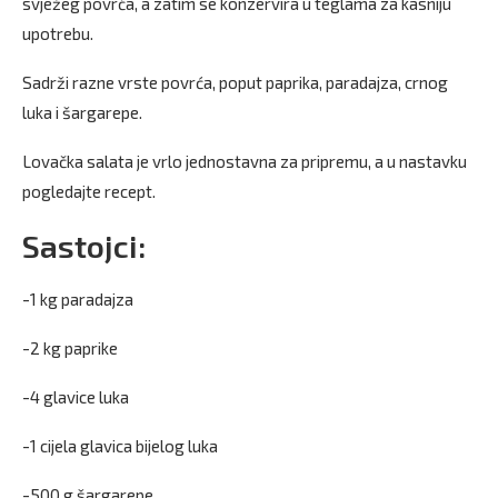
svježeg povrća, a zatim se konzervira u teglama za kasniju
upotrebu.
Sadrži razne vrste povrća, poput paprika, paradajza, crnog
luka i šargarepe.
Lovačka salata je vrlo jednostavna za pripremu, a u nastavku
pogledajte recept.
Sastojci:
-1 kg paradajza
-2 kg paprike
-4 glavice luka
-1 cijela glavica bijelog luka
-500 g šargarepe