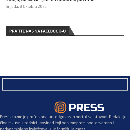
Srijeda, 8 Oktobra 2025,
PRATITE NAS NA FACEBOOK-U
Press.co.me je profesionalan, odgovoran portal sa stavom. Redakciju
čine iskusni urednici i novinari koji beskompromisno, otvoreno i
nedvosmisleno izvještavaju i informišu javnost.