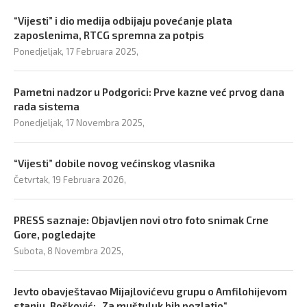
“Vijesti” i dio medija odbijaju povećanje plata
zaposlenima, RTCG spremna za potpis
Ponedjeljak, 17 Februara 2025,
Pametni nadzor u Podgorici: Prve kazne već prvog dana
rada sistema
Ponedjeljak, 17 Novembra 2025,
“Vijesti” dobile novog većinskog vlasnika
Četvrtak, 19 Februara 2026,
PRESS saznaje: Objavljen novi otro foto snimak Crne
Gore, pogledajte
Subota, 8 Novembra 2025,
Jevto obavještavao Mijajlovićevu grupu o Amfilohijevom
stanju, Bošković: „Za muštuluk bih pozlatio“