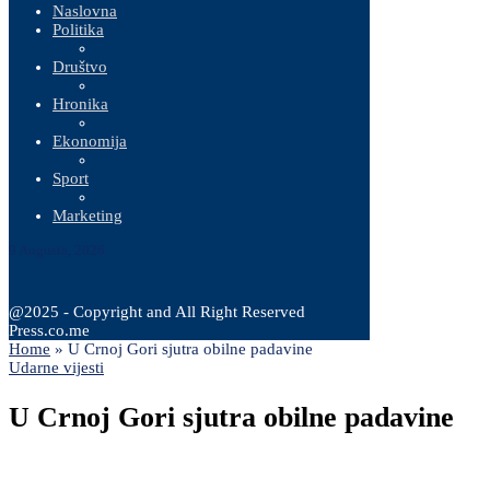
Naslovna
Politika
Društvo
Hronika
Ekonomija
Sport
Marketing
9 Augusta, 2026
@2025 - Copyright and All Right Reserved
Press.co.me
Home
»
U Crnoj Gori sjutra obilne padavine
Udarne vijesti
U Crnoj Gori sjutra obilne padavine