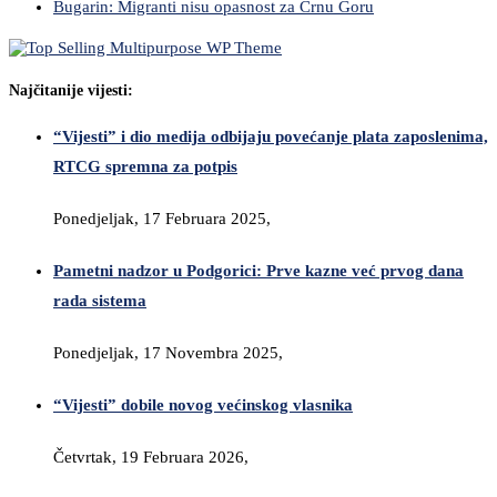
Bugarin: Migranti nisu opasnost za Crnu Goru
Najčitanije vijesti:
“Vijesti” i dio medija odbijaju povećanje plata zaposlenima,
RTCG spremna za potpis
Ponedjeljak, 17 Februara 2025,
Pametni nadzor u Podgorici: Prve kazne već prvog dana
rada sistema
Ponedjeljak, 17 Novembra 2025,
“Vijesti” dobile novog većinskog vlasnika
Četvrtak, 19 Februara 2026,