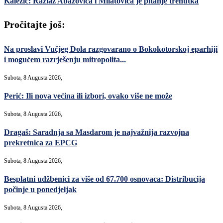
Kalezić: Razlaz Abazovića i Milatovića je pitanje trenutka
Pročitajte još:
Na proslavi Vučjeg Dola razgovarano o Bokokotorskoj eparhiji
i mogućem razrješenju mitropolita...
Subota, 8 Augusta 2026,
Perić: Ili nova većina ili izbori, ovako više ne može
Subota, 8 Augusta 2026,
Dragaš: Saradnja sa Masdarom je najvažnija razvojna
prekretnica za EPCG
Subota, 8 Augusta 2026,
Besplatni udžbenici za više od 67.700 osnovaca: Distribucija
počinje u ponedjeljak
Subota, 8 Augusta 2026,