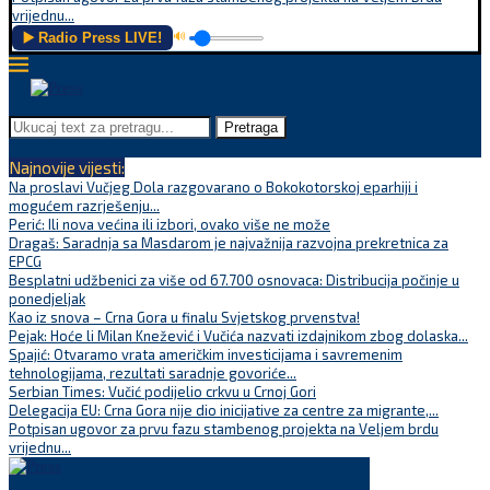
vrijednu...
▶️ Radio Press LIVE!
🔊
Pretraga
Najnovije vijesti:
Na proslavi Vučjeg Dola razgovarano o Bokokotorskoj eparhiji i
mogućem razrješenju...
Perić: Ili nova većina ili izbori, ovako više ne može
Dragaš: Saradnja sa Masdarom je najvažnija razvojna prekretnica za
EPCG
Besplatni udžbenici za više od 67.700 osnovaca: Distribucija počinje u
ponedjeljak
Kao iz snova – Crna Gora u finalu Svjetskog prvenstva!
Pejak: Hoće li Milan Knežević i Vučića nazvati izdajnikom zbog dolaska...
Spajić: Otvaramo vrata američkim investicijama i savremenim
tehnologijama, rezultati saradnje govoriće...
Serbian Times: Vučić podijelio crkvu u Crnoj Gori
Delegacija EU: Crna Gora nije dio inicijative za centre za migrante,...
Potpisan ugovor za prvu fazu stambenog projekta na Veljem brdu
vrijednu...