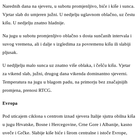
Narednih dana na sjeveru, u subotu promjenljivo, biće i kiše i sunca.
Vjetar slab do umjeren južni. U nedjelju uglavnom oblačno, uz čestu
kišu. U nedjelju znatno hladnije.
Na jugu u subotu promjenljivo oblačno s dosta sunčanih intervala i
suvog vremena, ali i dalje s izgledima za povremenu kišu ili slabiji
pljusak.
U nedjljelju malo sunca uz znatno više oblaka, i češću kišu. Vjetar
za vikend slab, južni, drugog dana vikenda dominantno sjeverni.
Temperatura na jugu u blagom padu, na primorju bez značajnijih
promjena, prenosi RTCG.
Evropa
Pod uticajem ciklona s centrom iznad sjevera Italije sjutra obilna kiša
u jugu Hrvatske, Bosne i Hercegovine, Crne Gore i Albanije, kasno
uveče i Grčke. Slabije kiše biće i širom centralne i istoče Evrope,