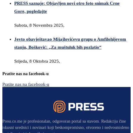
PRESS saznaje: Objavljen novi otro foto snimak Crne
Gore, pogledajte
Subota, 8 Novembra 2025,
Jevto obavještavao Mijajlovićevu grupu o Amfilohijevom
stanju, Bošković: „Za muštuluk bih pozlatio“
Srijeda, 8 Oktobra 2025,
Pratite nas na facebook-u
Pratite nas na facebook-u
Press.co.me je profesionalan, odgovoran portal sa stavom. Redakciju čine
iskusni urednici i novinari koji beskompromisno, otvoreno i nedvosmisleno