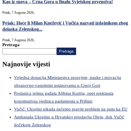
Kao iz snova – Crna Gora u finalu Svjetskog prvenstva!
Petak, 7 Augusta 2026,
Pejak: Hoće li Milan Knežević i Vučića nazvati izdajnikom zbog
dolaska Zelenskog...
Petak, 7 Augusta 2026,
Pretraga
Pretraga
Najnovije vijesti
Vrijedna donacija Ministarstva prosvjete, nauke i inovacija
obrazovno-vaspitnim ustanovama u Crnoj Gori
Poslanica jajima gađala Aljbina Kurtija, opet prekinuta
konstitutivna sjednica parlamenta u Prištini
Vučić: Ukrajini nikada nećemo praviti problem na putu ka EU
Ambasada Ukrajine u Hrvatskoj proslavlja Oluju, dok Vučić
dočekuje Zelenskog