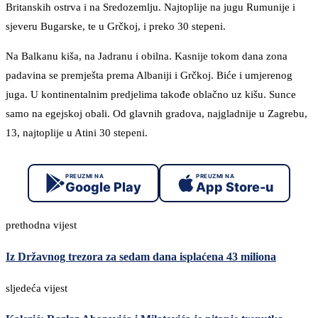
Britanskih ostrva i na Sredozemlju. Najtoplije na jugu Rumunije i
sjeveru Bugarske, te u Grčkoj, i preko 30 stepeni.
Na Balkanu kiša, na Jadranu i obilna. Kasnije tokom dana zona
padavina se premješta prema Albaniji i Grčkoj. Biće i umjerenog
juga. U kontinentalnim predjelima takođe oblačno uz kišu. Sunce
samo na egejskoj obali. Od glavnih gradova, najgladnije u Zagrebu,
13, najtoplije u Atini 30 stepeni.
PREUZMI NA
PREUZMI NA
Google Play
App Store-u
prethodna vijest
Iz Državnog trezora za sedam dana isplaćena 43 miliona
sljedeća vijest