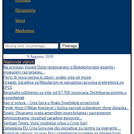
Hronika
Ekonomija
Sport
Marketing
Pretraga
9 Augusta, 2026
Najnovije vijesti:
Na proslavi Vučjeg Dola razgovarano o Bokokotorskoj eparhiji i
mogućem razrješenju...
Perić: Ili nova većina ili izbori, ovako više ne može
Dragaš: Saradnja sa Masdarom je najvažnija razvojna prekretnica za
EPCG
Besplatni udžbenici za više od 67.700 osnovaca: Distribucija počinje u
ponedjeljak
Kao iz snova – Crna Gora u finalu Svjetskog prvenstva!
Pejak: Hoće li Milan Knežević i Vučića nazvati izdajnikom zbog dolaska...
Spajić: Otvaramo vrata američkim investicijama i savremenim
tehnologijama, rezultati saradnje govoriće...
Serbian Times: Vučić podijelio crkvu u Crnoj Gori
Delegacija EU: Crna Gora nije dio inicijative za centre za migrante,...
Potpisan ugovor za prvu fazu stambenog projekta na Veljem brdu