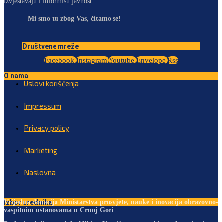
izvještavaju i informišu javnost.
Mi smo tu zbog Vas, čitamo se!
Društvene mreže
Facebook
Instagram
Youtube
Envelope
Rss
O nama
Uslovi korišćenja
Impressum
Privacy policy
Marketing
Naslovna
Izbor urednika
Vrijedna donacija Ministarstva prosvjete, nauke i inovacija obrazovno-
vaspitnim ustanovama u Crnoj Gori