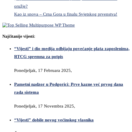
oružje?
Kao iz snova – Crna Gora u finalu Svjetskog prvenstva!
Najčitanije vijesti:
“Vijesti” i dio medija odbijaju povećanje plata zaposlenima,
RTCG spremna za potpis
Ponedjeljak, 17 Februara 2025,
Pametni nadzor u Podgorici: Prve kazne već prvog dana
rada sistema
Ponedjeljak, 17 Novembra 2025,
“Vijesti” dobile novog većinskog vlasnika