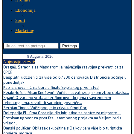
Hronika
Ekonomija
Sport
Marketing
Pretraga
8 Augusta, 2026
Najnovije vijesti:
Dragaš: Saradnja sa Masdarom je najvažnija razvojna prekretnica za
EPCG
Besplatni udžbenici za više od 67.700 osnovaca: Distribucija počinje u
ponedjeljak
Kao iz snova – Crna Gora u finalu Svjetskog prvenstva!
Pejak: Hoće li Milan Knežević i Vučića nazvati izdajnikom zbog dolaska...
Spajić: Otvaramo vrata američkim investicijama i savremenim
tehnologijama, rezultati saradnje govoriće...
Serbian Times: Vučić podijelio crkvu u Crnoj Gori
Delegacija EU: Crna Gora nije dio inicijative za centre za migrante,...
Potpisan ugovor za prvu fazu stambenog projekta na Veljem brdu
vrijednu...
Danski političar: Obilazak skupštine s Dajkovićem više bio turistička
posjeta, moraću...