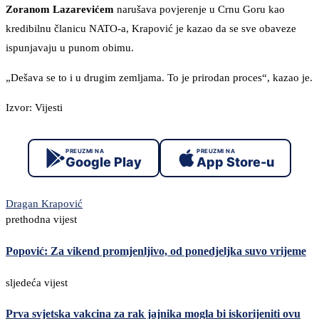
Zoranom Lazarevićem
narušava povjerenje u Crnu Goru kao
kredibilnu članicu NATO-a, Krapović je kazao da se sve obaveze
ispunjavaju u punom obimu.
„Dešava se to i u drugim zemljama. To je prirodan proces“, kazao je.
Izvor: Vijesti
PREUZMI NA
PREUZMI NA
Google Play
App Store-u
Dragan Krapović
prethodna vijest
Popović: Za vikend promjenljivo, od ponedjeljka suvo vrijeme
sljedeća vijest
Prva svjetska vakcina za rak jajnika mogla bi iskorijeniti ovu