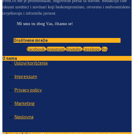
Press.co.me je profesionalan, odgovoran portal sa stavom. Redakciju čine
iskusni urednici i novinari koji beskompromisno, otvoreno i nedvosmisleno
izvještavaju i informišu javnost.
Mi smo tu zbog Vas, čitamo se!
Društvene mreže
Facebook
Instagram
Youtube
Envelope
Rss
O nama
Uslovi korišćenja
Impressum
Privacy policy
Marketing
Naslovna