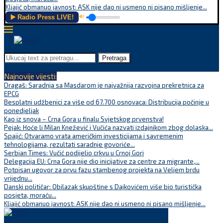
Kljajić obmanuo javnost: ASK nije dao ni usmeno ni pisano mišljenje...
▶️ Radio Press LIVE!
🔊
Pretraga
Najnovije vijesti:
Dragaš: Saradnja sa Masdarom je najvažnija razvojna prekretnica za
EPCG
Besplatni udžbenici za više od 67.700 osnovaca: Distribucija počinje u
ponedjeljak
Kao iz snova – Crna Gora u finalu Svjetskog prvenstva!
Pejak: Hoće li Milan Knežević i Vučića nazvati izdajnikom zbog dolaska...
Spajić: Otvaramo vrata američkim investicijama i savremenim
tehnologijama, rezultati saradnje govoriće...
Serbian Times: Vučić podijelio crkvu u Crnoj Gori
Delegacija EU: Crna Gora nije dio inicijative za centre za migrante,...
Potpisan ugovor za prvu fazu stambenog projekta na Veljem brdu
vrijednu...
Danski političar: Obilazak skupštine s Dajkovićem više bio turistička
posjeta, moraću...
Kljajić obmanuo javnost: ASK nije dao ni usmeno ni pisano mišljenje...