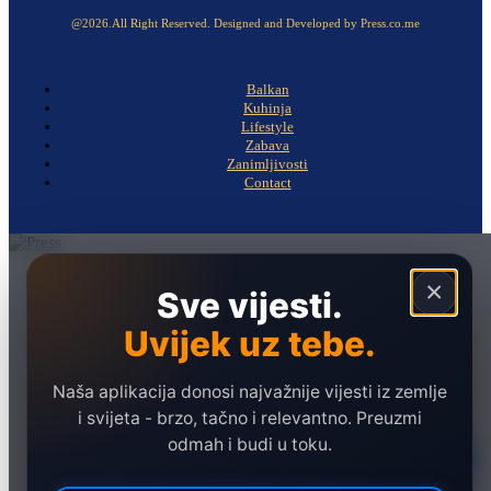
@2026.All Right Reserved. Designed and Developed by Press.co.me
Balkan
Kuhinja
Lifestyle
Zabava
Zanimljivosti
Contact
Naslovna
×
Sve vijesti.
Politika
Uvijek uz tebe.
Društvo
Hronika
Naša aplikacija donosi najvažnije vijesti iz zemlje
Ekonomija
i svijeta - brzo, tačno i relevantno. Preuzmi
odmah i budi u toku.
Sport
Marketing