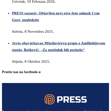
Četvrtak, 19 Februara 2026,
PRESS saznaje: Objavljen novi otro foto snimak Crne
Gore, pogledajte
Subota, 8 Novembra 2025,
Jevto obavještavao Mijajlovićevu grupu o Amfilohijevom
stanju, Bošković: „Za muštuluk bih pozlatio“
Srijeda, 8 Oktobra 2025,
Pratite nas na facebook-u