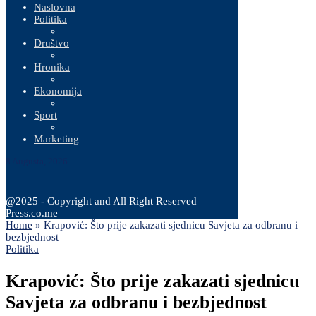
Naslovna
Politika
Društvo
Hronika
Ekonomija
Sport
Marketing
8 Augusta, 2026
@2025 - Copyright and All Right Reserved
Press.co.me
Home
»
Krapović: Što prije zakazati sjednicu Savjeta za odbranu i
bezbjednost
Politika
Krapović: Što prije zakazati sjednicu
Savjeta za odbranu i bezbjednost