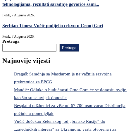
tehnologijama, rezultati saradnje govoriće sami...
Petak, 7 Augusta 2026,
Serbian Times: Vučić podijelio crkvu u Crnoj Gori
Petak, 7 Augusta 2026,
Pretraga
Pretraga
Najnovije vijesti
Dragaš: Saradnja sa Masdarom je najvažnija razvojna
prekretnica za EPCG
Mandić: Odluke o budućnosti Crne Gore će se donositi ovdje,
kao što su se uvijek donosile
Besplatni udžbenici za više od 67.700 osnovaca: Distribucija
počinje u ponedjeljak
Vučić dočekao Zelenskog: od „bratske Rusije“ do
„zajedničkih interesa“ sa Ukrajinom, vrata otvorena i za