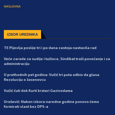
NASLOVNA
IZBOR UREDNIKA
TE Pljevlja poslije tri i po dana zastoja nastavila rad
Veće zarade za sudije i tužioce, Sindikat traži povećanje i za
administraciju
U prethodnih pet godina: Vučić tri puta odbio da glasa
Rezoluciju o Jasenovcu
Vučić ćuti dok Kurti krstari Gazivodama
Urošević: Nakon izbora naredne godine ponovo ćemo
formirati vlast bez DPS-a