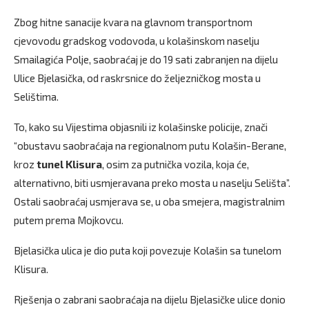
Zbog hitne sanacije kvara na glavnom transportnom
cjevovodu gradskog vodovoda, u kolašinskom naselju
Smailagića Polje, saobraćaj je do 19 sati zabranjen na dijelu
Ulice Bjelasička, od raskrsnice do željezničkog mosta u
Selištima.
To, kako su Vijestima objasnili iz kolašinske policije, znači
“obustavu saobraćaja na regionalnom putu Kolašin-Berane,
kroz
tunel Klisura
, osim za putnička vozila, koja će,
alternativno, biti usmjeravana preko mosta u naselju Selišta”.
Ostali saobraćaj usmjerava se, u oba smejera, magistralnim
putem prema Mojkovcu.
Bjelasička ulica je dio puta koji povezuje Kolašin sa tunelom
Klisura.
Rješenja o zabrani saobraćaja na dijelu Bjelasičke ulice donio