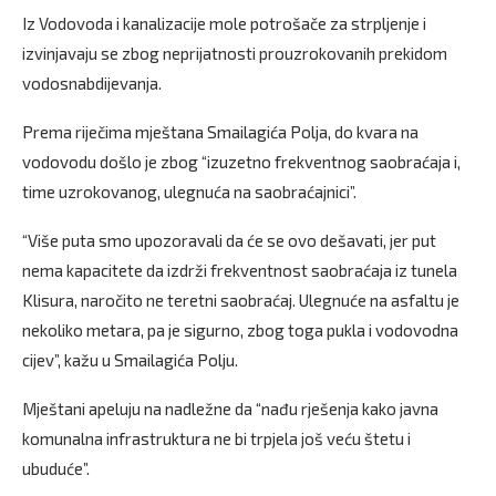
Iz Vodovoda i kanalizacije mole potrošače za strpljenje i
izvinjavaju se zbog neprijatnosti prouzrokovanih prekidom
vodosnabdijevanja.
Prema riječima mještana Smailagića Polja, do kvara na
vodovodu došlo je zbog “izuzetno frekventnog saobraćaja i,
time uzrokovanog, ulegnuća na saobraćajnici”.
“Više puta smo upozoravali da će se ovo dešavati, jer put
nema kapacitete da izdrži frekventnost saobraćaja iz tunela
Klisura, naročito ne teretni saobraćaj. Ulegnuće na asfaltu je
nekoliko metara, pa je sigurno, zbog toga pukla i vodovodna
cijev”, kažu u Smailagića Polju.
Mještani apeluju na nadležne da “nađu rješenja kako javna
komunalna infrastruktura ne bi trpjela još veću štetu i
ubuduće”.