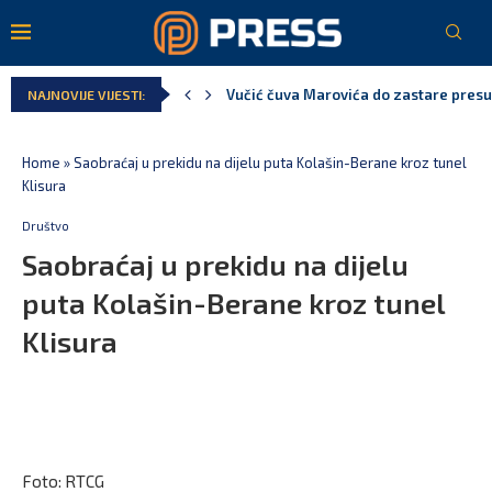
Vučić čuva Marovića do zastare pres
NAJNOVIJE VIJESTI:
Poreska uprava: Za sedam mjeseci napl
Laković: Crna Gora nije dobila zvaničn
Crna Gora neće biti domaćin migrants
Aerodromi Crne Gore za sedam mjeseci
EPCG: Sistem stabilan, Termoelektran
Home
»
Saobraćaj u prekidu na dijelu puta Kolašin-Berane kroz tunel
Klisura
Društvo
Saobraćaj u prekidu na dijelu
puta Kolašin-Berane kroz tunel
Klisura
Foto: RTCG