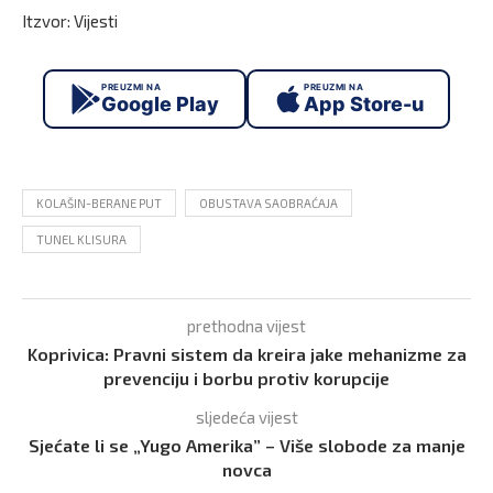
Itzvor: Vijesti
PREUZMI NA
PREUZMI NA
Google Play
App Store-u
KOLAŠIN-BERANE PUT
OBUSTAVA SAOBRAĆAJA
TUNEL KLISURA
prethodna vijest
Koprivica: Pravni sistem da kreira jake mehanizme za
prevenciju i borbu protiv korupcije
sljedeća vijest
Sjećate li se „Yugo Amerika” – Više slobode za manje
novca