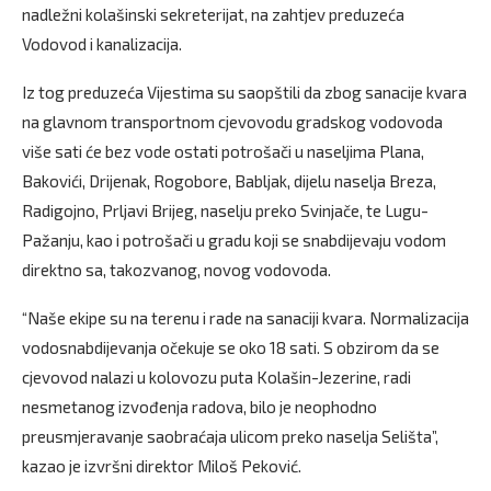
nadležni kolašinski sekreterijat, na zahtjev preduzeća
Vodovod i kanalizacija.
Iz tog preduzeća Vijestima su saopštili da zbog sanacije kvara
na glavnom transportnom cjevovodu gradskog vodovoda
više sati će bez vode ostati potrošači u naseljima Plana,
Bakovići, Drijenak, Rogobore, Babljak, dijelu naselja Breza,
Radigojno, Prljavi Brijeg, naselju preko Svinjače, te Lugu-
Pažanju, kao i potrošači u gradu koji se snabdijevaju vodom
direktno sa, takozvanog, novog vodovoda.
“Naše ekipe su na terenu i rade na sanaciji kvara. Normalizacija
vodosnabdijevanja očekuje se oko 18 sati. S obzirom da se
cjevovod nalazi u kolovozu puta Kolašin-Jezerine, radi
nesmetanog izvođenja radova, bilo je neophodno
preusmjeravanje saobraćaja ulicom preko naselja Selišta”,
kazao je izvršni direktor Miloš Peković.