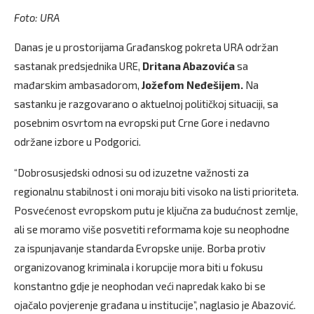
Foto: URA
Danas je u prostorijama Građanskog pokreta URA održan
sastanak predsjednika URE,
Dritana Abazovića
sa
mađarskim ambasadorom,
Jožefom Neđešijem.
Na
sastanku je razgovarano o aktuelnoj političkoj situaciji, sa
posebnim osvrtom na evropski put Crne Gore i nedavno
održane izbore u Podgorici.
“Dobrosusjedski odnosi su od izuzetne važnosti za
regionalnu stabilnost i oni moraju biti visoko na listi prioriteta.
Posvećenost evropskom putu je ključna za budućnost zemlje,
ali se moramo više posvetiti reformama koje su neophodne
za ispunjavanje standarda Evropske unije. Borba protiv
organizovanog kriminala i korupcije mora biti u fokusu
konstantno gdje je neophodan veći napredak kako bi se
ojačalo povjerenje građana u institucije”, naglasio je Abazović.