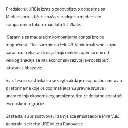
Predsjednik URE je izrazio zadovoljstvo odnosima sa
Mađarskom, ističući značaj saradnje sa mađarskim
kompanijama tokom mandata 43. Vlade.
“Saradnja sa mađarskim kompanijama donosi brojne
mogućnosti. Dok sam bio na čelu 43. Vlade imali smo sjajnu
saradnju. Treba raditi na jačanju ovih veza, jer su one od
velikog značaja za naš ekonomski razvoj i evropski put”,
istakao je Abazović.
Svi učesnici sastanka su se saglasili da je neophodno nastaviti
s reformama koje će doprineti jačanju pravne države i
unapređenju ekonomskog ambijenta, što će dodatno podstaći
evropske integracije.
Sastanku su prisustvovali i zamjenica ambasadora Mira Vuić i
generalni sekretar URE Mileta Radovanić.