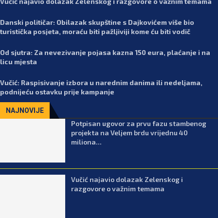
Vučić najavio dolazak Zelenskog i razgovore o važnim temama
Danski političar: Obilazak skupštine s Dajkovićem više bio
turistička posjeta, moraću biti pažljiviji kome ću biti vodič
Od sjutra: Za nevezivanje pojasa kazna 150 eura, plaćanje i na
licu mjesta
Vučić: Raspisivanje izbora u narednim danima ili nedeljama,
podnijeću ostavku prije kampanje
NAJNOVIJE
Potpisan ugovor za prvu fazu stambenog
projekta na Veljem brdu vrijednu 40
miliona...
Vučić najavio dolazak Zelenskog i
razgovore o važnim temama