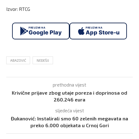
Izvor: RTCG
PREUZMI NA
PREUZMI NA
Google Play
App Store-u
ABAZOVIĆ
NEĐEŠIJ
prethodna vijest
Krivične prijave zbog utaje poreza i doprinosa od
260.246 eura
sljedeća vijest
Đukanović: Instalirali smo 60 zelenih megavata na
preko 6.000 objekata u Crnoj Gori