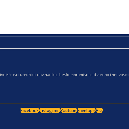
ne iskusni urednici i novinari koji beskompromisno, otvoreno i nedvosmis
Facebook
Instagram
Youtube
Envelope
Rss