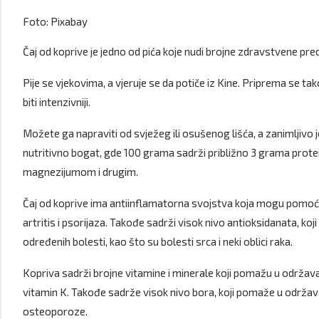
Foto: Pixabay
Čaj od koprive je jedno od pića koje nudi brojne zdravstvene pre
Pije se vjekovima, a vjeruje se da potiče iz Kine. Priprema se tak
biti intenzivniji.
Možete ga napraviti od svježeg ili osušenog lišća, a zanimljivo je
nutritivno bogat, gde 100 grama sadrži približno 3 grama protei
magnezijumom i drugim.
Čaj od koprive ima antiinflamatorna svojstva koja mogu pomoći
artritis i psorijaza. Takođe sadrži visok nivo antioksidanata, koj
određenih bolesti, kao što su bolesti srca i neki oblici raka.
Kopriva sadrži brojne vitamine i minerale koji pomažu u održavanju
vitamin K. Takođe sadrže visok nivo bora, koji pomaže u održavan
osteoporoze.