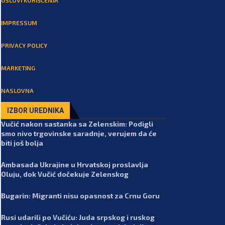
IMPRESSUM
PRIVACY POLICY
MARKETING
NASLOVNA
IZBOR UREDNIKA
Vučić nakon sastanka sa Zelenskim: Podigli
smo nivo trgovinske saradnje, verujem da će
biti još bolja
Ambasada Ukrajine u Hrvatskoj proslavlja
Oluju, dok Vučić dočekuje Zelenskog
Bugarin: Migranti nisu opasnost za Crnu Goru
Rusi udarili po Vučiću: Juda srpskog i ruskog