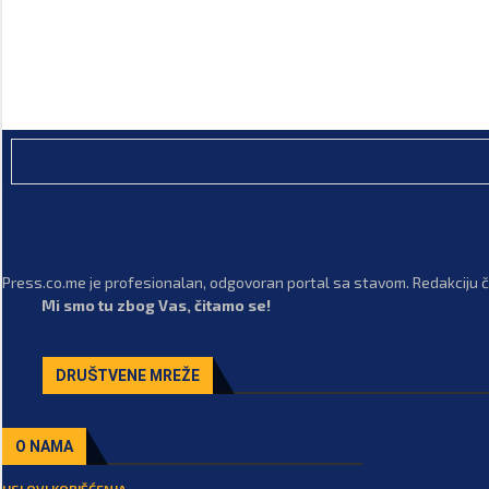
Press.co.me je profesionalan, odgovoran portal sa stavom. Redakciju či
Mi smo tu zbog Vas, čitamo se!
DRUŠTVENE MREŽE
O NAMA
USLOVI KORIŠĆENJA