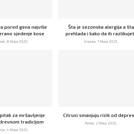
ta pored gena najviše
Šta je sezonska alergija a št
rerano sjedenje kose
prehlada i kako da ih razlikuje
tak, 8 Maja 2025,
Srijeda, 7 Maja 2025,
pitak za mršavljenje
Citrusi smanjuju rizik od depres
 drevnom tradicijom
Petak, 2 Maja 2025,
lja, 4 Maja 2025,