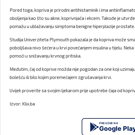
Pored toga, kopriva je prirodni antihistaminik i ima antiinflama
oboljenja kao što su akne, koprivnjača i ekcem. Takođe je utvrđ
pomažu u ublažavanju simptoma benigne hiperplazije prostate.
Studija Univerziteta Plymouth pokazala je da kopriva može smanji
poboljšava nivo šećera u krvi povećanjem insulina u tijelu. Nek
pomoći u snižavanju krvnog pritiska.
Međutim, čaj od koprive možda nije pogodan za one koji uzimaju l
bolešću ili bilo kojim poremećajem zgrušavanja krvi.
Uvijek proverite sa svojim ljekarom prije upotrebe čaja od koprive
Izvor: Klix.ba
PREUZMI NA
Google Pla