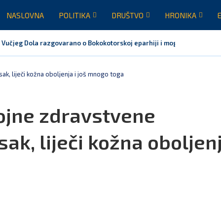
NASLOVNA
POLITIKA
DRUŠTVO
HRONIKA
 Vučjeg Dola razgovarano o Bokokotorskoj eparhiji i mogućem razrješen
ak, liječi kožna oboljenja i još mnogo toga
rojne zdravstvene
sak, liječi kožna oboljen