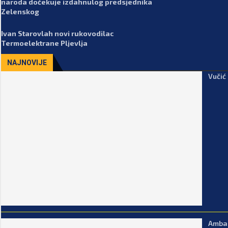
naroda dočekuje izdahnulog predsjednika
Zelenskog
Ivan Starovlah novi rukovodilac
Termoelektrane Pljevlja
NAJNOVIJE
Vučić
Ambas