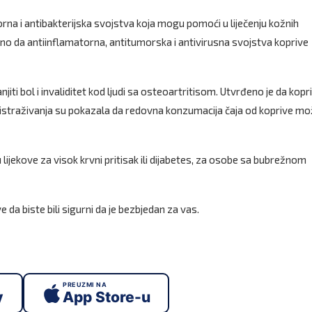
torna i antibakterijska svojstva koja mogu pomoći u liječenju kožnih
eno da antiinflamatorna, antitumorska i antivirusna svojstva koprive
ti bol i invaliditet kod ljudi sa osteoartritisom. Utvrđeno je da kopr
a istraživanja su pokazala da redovna konzumacija čaja od koprive m
ijekove za visok krvni pritisak ili dijabetes, za osobe sa bubrežnom
 da biste bili sigurni da je bezbjedan za vas.
PREUZMI NA
y
App Store-u