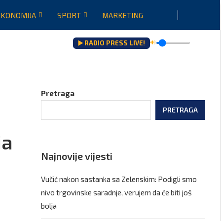
EKONOMIJA
SPORT
MARKETING
▶️ RADIO PRESS LIVE!
🔊
ju...
Pretraga
PRETRAGA
ja
Najnovije vijesti
Vučić nakon sastanka sa Zelenskim: Podigli smo
nivo trgovinske saradnje, verujem da će biti još
bolja