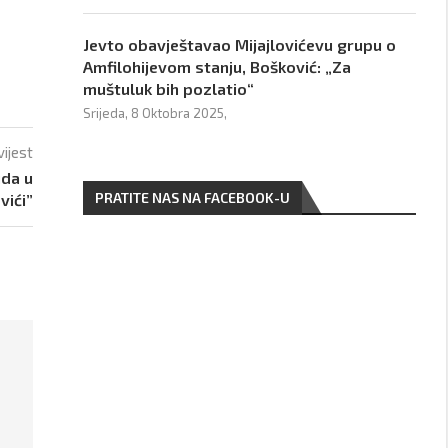
Jevto obavještavao Mijajlovićevu grupu o
Amfilohijevom stanju, Bošković: „Za
muštuluk bih pozlatio“
Srijeda, 8 Oktobra 2025,
vijest
uda u
PRATITE NAS NA FACEBOOK-U
vići”