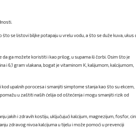
dnosti.
o što se listovi biljke potapaju u vrelu vodu, a što se duže kuva, ukus 
 da ga možete koristiti i kao prilog, u supama ili čorbi. Osim što je
na i 6,1 gram vlakana, bogat je vitaminom K, kalijumom, kalcijumom,
 kod upalnih porocesa i smanjiti simptome stanja kao što su ekcem,
i pomažu u zaštiti naših ćelija od oštećenja i mogu smanjiti rizik od
 jakih i zdravih kostiju, uključujući kalcijum, magnezijum, fosfor, cink
ju zdravog nivoa kalcijuma u ​​tijelu i može pomoći u prevenciji