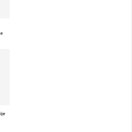
a
te
ije