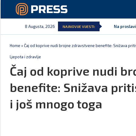
8 Augusta, 2026
Na proslavi
NAJNOVIJE VIJESTI:
Home
»
Čaj od koprive nudi brojne zdravstvene benefite: Snižava pritis
Ljepota i zdravlje
Čaj od koprive nudi b
benefite: Snižava priti
i još mnogo toga