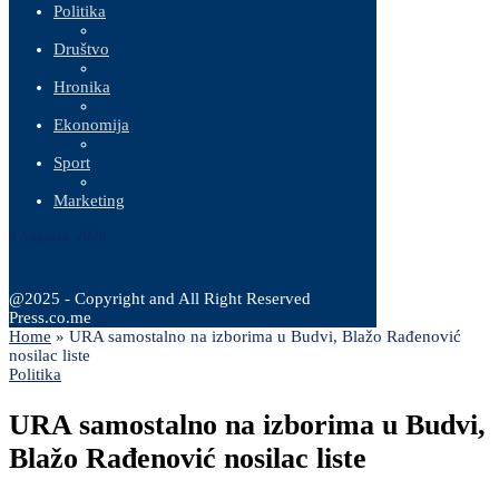
Politika
Društvo
Hronika
Ekonomija
Sport
Marketing
9 Augusta, 2026
@2025 - Copyright and All Right Reserved
Press.co.me
Home
»
URA samostalno na izborima u Budvi, Blažo Rađenović
nosilac liste
Politika
URA samostalno na izborima u Budvi,
Blažo Rađenović nosilac liste