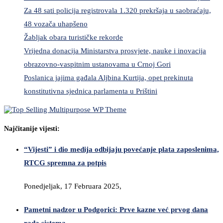
Za 48 sati policija registrovala 1.320 prekršaja u saobraćaju,
48 vozača uhapšeno
Žabljak obara turističke rekorde
Vrijedna donacija Ministarstva prosvjete, nauke i inovacija
obrazovno-vaspitnim ustanovama u Crnoj Gori
Poslanica jajima gađala Aljbina Kurtija, opet prekinuta
konstitutivna sjednica parlamenta u Prištini
Najčitanije vijesti:
“Vijesti” i dio medija odbijaju povećanje plata zaposlenima,
RTCG spremna za potpis
Ponedjeljak, 17 Februara 2025,
Pametni nadzor u Podgorici: Prve kazne već prvog dana