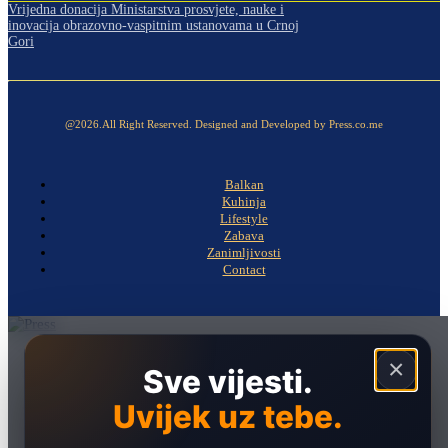
Vrijedna donacija Ministarstva prosvjete, nauke i
inovacija obrazovno-vaspitnim ustanovama u Crnoj
Gori
@2026.All Right Reserved. Designed and Developed by Press.co.me
Balkan
Kuhinja
Lifestyle
Zabava
Zanimljivosti
Contact
Naslovna
×
Sve vijesti.
Politika
Uvijek uz tebe.
Društvo
Hronika