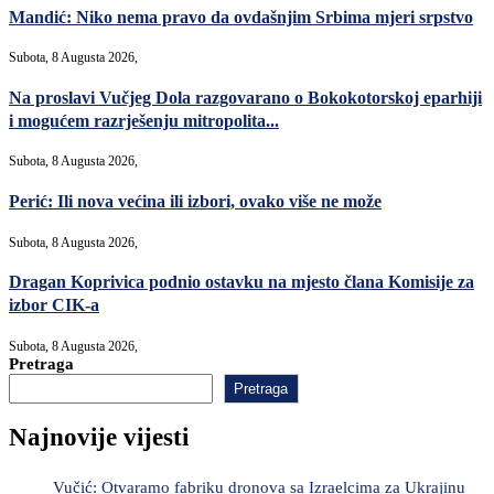
Mandić: Niko nema pravo da ovdašnjim Srbima mjeri srpstvo
Subota, 8 Augusta 2026,
Na proslavi Vučjeg Dola razgovarano o Bokokotorskoj eparhiji
i mogućem razrješenju mitropolita...
Subota, 8 Augusta 2026,
Perić: Ili nova većina ili izbori, ovako više ne može
Subota, 8 Augusta 2026,
Dragan Koprivica podnio ostavku na mjesto člana Komisije za
izbor CIK-a
Subota, 8 Augusta 2026,
Pretraga
Pretraga
Najnovije vijesti
Vučić: Otvaramo fabriku dronova sa Izraelcima za Ukrajinu