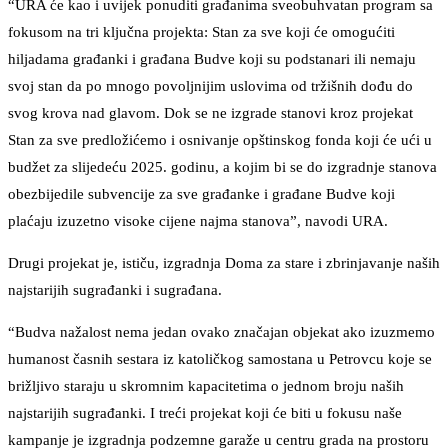
“URA će kao i uvijek ponuditi građanima sveobuhvatan program sa
fokusom na tri ključna projekta: Stan za sve koji će omogućiti
hiljadama građanki i građana Budve koji su podstanari ili nemaju
svoj stan da po mnogo povoljnijim uslovima od tržišnih dođu do
svog krova nad glavom. Dok se ne izgrade stanovi kroz projekat
Stan za sve predložićemo i osnivanje opštinskog fonda koji će ući u
budžet za slijedeću 2025. godinu, a kojim bi se do izgradnje stanova
obezbijedile subvencije za sve građanke i građane Budve koji
plaćaju izuzetno visoke cijene najma stanova”, navodi URA.
Drugi projekat je, ističu, izgradnja Doma za stare i zbrinjavanje naših
najstarijih sugrađanki i sugrađana.
“Budva nažalost nema jedan ovako značajan objekat ako izuzmemo
humanost časnih sestara iz katoličkog samostana u Petrovcu koje se
brižljivo staraju u skromnim kapacitetima o jednom broju naših
najstarijih sugrađanki. I treći projekat koji će biti u fokusu naše
kampanje je izgradnja podzemne garaže u centru grada na prostoru