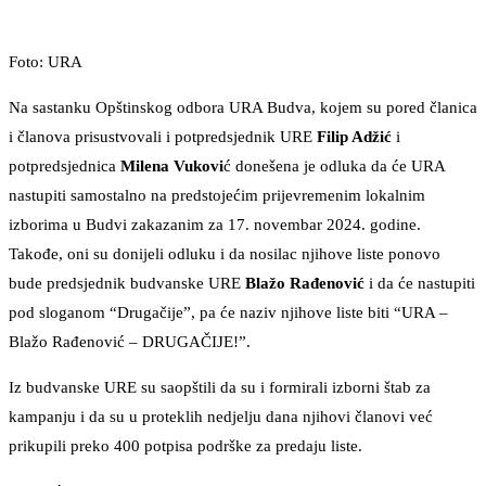
Foto: URA
Na sastanku Opštinskog odbora URA Budva, kojem su pored članica
i članova prisustvovali i potpredsjednik URE
Filip Adžić
i
potpredsjednica
Milena Vukovi
ć donešena je odluka da će URA
nastupiti samostalno na predstojećim prijevremenim lokalnim
izborima u Budvi zakazanim za 17. novembar 2024. godine.
Takođe, oni su donijeli odluku i da nosilac njihove liste ponovo
bude predsjednik budvanske URE
Blažo Rađenović
i da će nastupiti
pod sloganom “Drugačije”, pa će naziv njihove liste biti “URA –
Blažo Rađenović – DRUGAČIJE!”.
Iz budvanske URE su saopštili da su i formirali izborni štab za
kampanju i da su u proteklih nedjelju dana njihovi članovi već
prikupili preko 400 potpisa podrške za predaju liste.