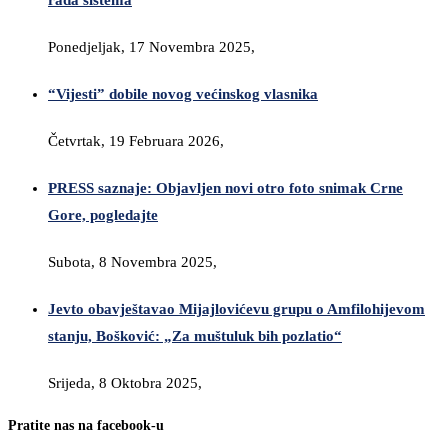
rada sistema
Ponedjeljak, 17 Novembra 2025,
“Vijesti” dobile novog većinskog vlasnika
Četvrtak, 19 Februara 2026,
PRESS saznaje: Objavljen novi otro foto snimak Crne
Gore, pogledajte
Subota, 8 Novembra 2025,
Jevto obavještavao Mijajlovićevu grupu o Amfilohijevom
stanju, Bošković: „Za muštuluk bih pozlatio“
Srijeda, 8 Oktobra 2025,
Pratite nas na facebook-u