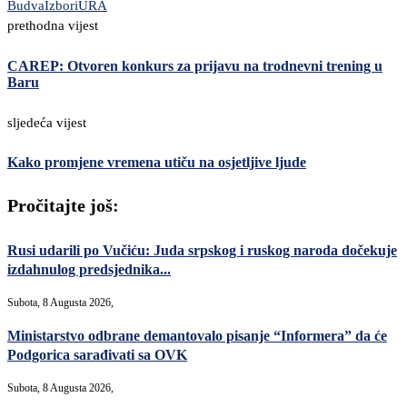
Budva
Izbori
URA
prethodna vijest
CAREP: Otvoren konkurs za prijavu na trodnevni trening u
Baru
sljedeća vijest
Kako promjene vremena utiču na osjetljive ljude
Pročitajte još:
Rusi udarili po Vučiću: Juda srpskog i ruskog naroda dočekuje
izdahnulog predsjednika...
Subota, 8 Augusta 2026,
Ministarstvo odbrane demantovalo pisanje “Informera” da će
Podgorica sarađivati sa OVK
Subota, 8 Augusta 2026,