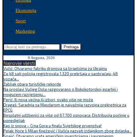
Hronika
Ekonomija
Sport
Marketing
Pretraga
9 Augusta, 2026
Najnovije vijesti:
Vučić: Otvaramo fabriku dronova sa Izraelcima za Ukrajinu
Za 48 sati policija registrovala 1.320 prekršaja u saobraćaju, 48
vozača...
Žabljak obara turističke rekorde
Na proslavi Vučjeg Dola razgovarano o Bokokotorskoj eparhiji i
mogućem razrješenju...
Perić: Ili nova većina ili izbori, ovako više ne može
Dragaš: Saradnja sa Masdarom je najvažnija razvojna prekretnica za
EPCG
Besplatni udžbenici za više od 67.700 osnovaca: Distribucija počinje u
ponedjeljak
Kao iz snova – Crna Gora u finalu Svjetskog prvenstva!
Pejak: Hoće li Milan Knežević i Vučića nazvati izdajnikom zbog dolaska...
Spajić: Otvaramo vrata američkim investicijama i savremenim