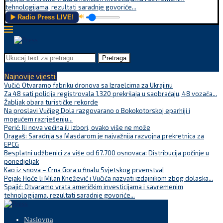
tehnologijama, rezultati saradnje govoriće...
▶️ Radio Press LIVE!
🔊
Pretraga
Najnovije vijesti:
Vučić: Otvaramo fabriku dronova sa Izraelcima za Ukrajinu
Za 48 sati policija registrovala 1.320 prekršaja u saobraćaju, 48 vozača...
Žabljak obara turističke rekorde
Na proslavi Vučjeg Dola razgovarano o Bokokotorskoj eparhiji i
mogućem razrješenju...
Perić: Ili nova većina ili izbori, ovako više ne može
Dragaš: Saradnja sa Masdarom je najvažnija razvojna prekretnica za
EPCG
Besplatni udžbenici za više od 67.700 osnovaca: Distribucija počinje u
ponedjeljak
Kao iz snova – Crna Gora u finalu Svjetskog prvenstva!
Pejak: Hoće li Milan Knežević i Vučića nazvati izdajnikom zbog dolaska...
Spajić: Otvaramo vrata američkim investicijama i savremenim
tehnologijama, rezultati saradnje govoriće...
Naslovna