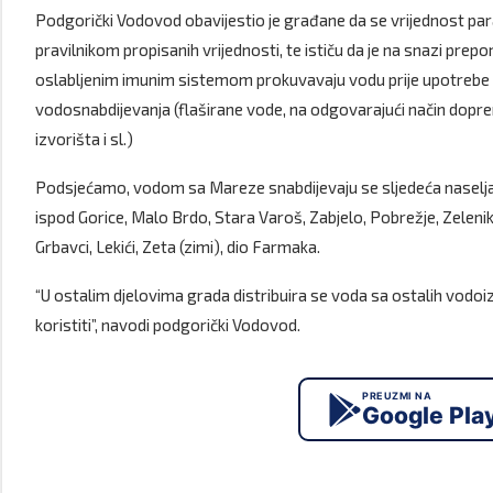
Podgorički Vodovod obavijestio je građane da se vrijednost para
pravilnikom propisanih vrijednosti, te ističu da je na snazi prepo
oslabljenim imunim sistemom prokuvavaju vodu prije upotrebe ili 
vodosnabdijevanja (flaširane vode, na odgovarajući način dop
izvorišta i sl.)
Podsjećamo, vodom sa Mareze snabdijevaju se sljedeća naselja: 
ispod Gorice, Malo Brdo, Stara Varoš, Zabjelo, Pobrežje, Zelenika,
Grbavci, Lekići, Zeta (zimi), dio Farmaka.
“U ostalim djelovima grada distribuira se voda sa ostalih vodo
koristiti”, navodi podgorički Vodovod.
PREUZMI NA
Google Pla