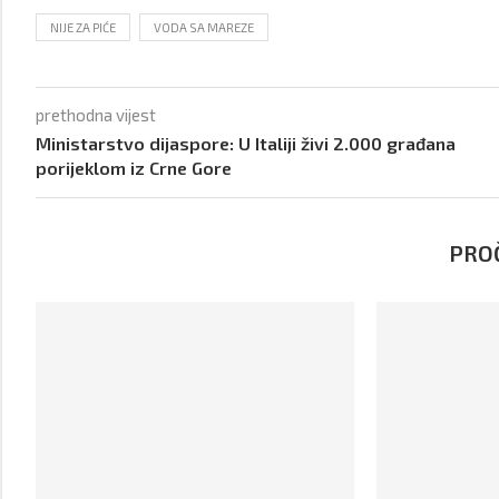
NIJE ZA PIĆE
VODA SA MAREZE
prethodna vijest
Ministarstvo dijaspore: U Italiji živi 2.000 građana
porijeklom iz Crne Gore
PROČ