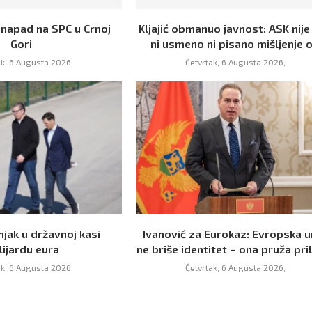
 napad na SPC u Crnoj
Kljajić obmanuo javnost: ASK nije
Gori
ni usmeno ni pisano mišljenje o.
ak, 6 Augusta 2026,
Četvrtak, 6 Augusta 2026,
njak u državnoj kasi
Ivanović za Eurokaz: Evropska u
lijardu eura
ne briše identitet – ona pruža prili
ak, 6 Augusta 2026,
Četvrtak, 6 Augusta 2026,