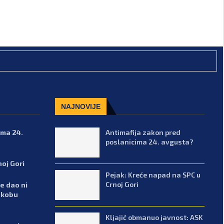
NAJNOVIJE
ima 24.
Antimafija zakon pred
poslanicima 24. avgusta?
noj Gori
Pejak: Kreće napad na SPC u
Crnoj Gori
e dao ni
ukobu
Kljajić obmanuo javnost: ASK