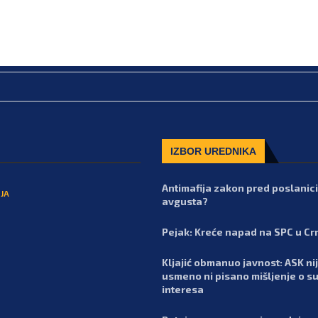
IZBOR UREDNIKA
Antimafija zakon pred poslanic
JA
avgusta?
Pejak: Kreće napad na SPC u Cr
Kljajić obmanuo javnost: ASK nij
usmeno ni pisano mišljenje o s
interesa