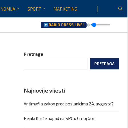
NOMIJA
SPORT
MARKETING
RADIO PRESS LIVE!
u...
Pretraga
PRETRAGA
Najnovije vijesti
Antimafija zakon pred poslanicima 24. avgusta?
Pejak: Kreće napad na SPC u Crnoj Gori