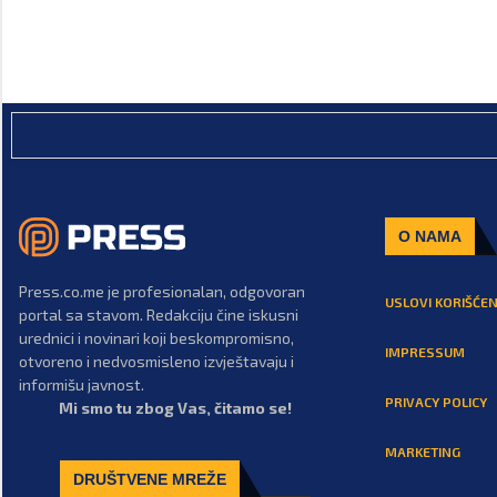
O NAMA
Press.co.me je profesionalan, odgovoran
USLOVI KORIŠĆEN
portal sa stavom. Redakciju čine iskusni
urednici i novinari koji beskompromisno,
IMPRESSUM
otvoreno i nedvosmisleno izvještavaju i
informišu javnost.
PRIVACY POLICY
Mi smo tu zbog Vas, čitamo se!
MARKETING
DRUŠTVENE MREŽE