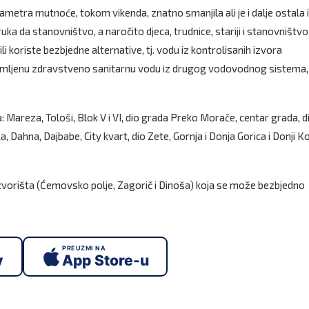
metra mutnoće, tokom vikenda, znatno smanjila ali je i dalje ostala 
ruka da stanovništvo, a naročito djeca, trudnice, stariji i stanovništvo
koriste bezbjedne alternative, tj. vodu iz kontrolisanih izvora
remljenu zdravstveno sanitarnu vodu iz drugog vodovodnog sistema,
Mareza, Tološi, Blok V i VI, dio grada Preko Morače, centar grada, d
 Dahna, Dajbabe, City kvart, dio Zete, Gornja i Donja Gorica i Donji Ko
izvorišta (Ćemovsko polje, Zagorič i Dinoša) koja se može bezbjedno
PREUZMI NA
y
App Store-u