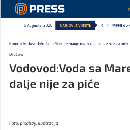
6 Augusta, 2026
MPNI do k
NAJNOVIJE VIJESTI:
U prethod
MCP odgov
Andrić: C
Spajić: G
Vučić ču
Home
»
Vodovod:Voda sa Mareze manje mutna, ali i dalje nije za piće
Društvo
Vodovod:Voda sa Marez
dalje nije za piće
Foto: pixabay, ilustracija