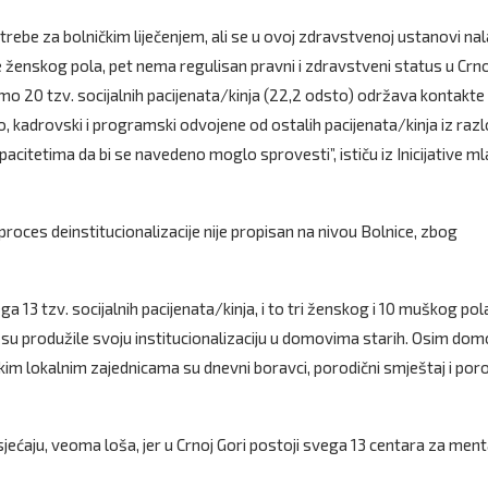
rebe za bolničkim liječenjem, ali se u ovoj zdravstvenoj ustanovi na
e ženskog pola, pet nema regulisan pravni i zdravstveni status u Crno
amo 20 tzv. socijalnih pacijenata/kinja (22,2 odsto) održava kontakte
 kadrovski i programski odvojene od ostalih pacijenata/kinja iz raz
citetima da bi se navedeno moglo sprovesti”, ističu iz Inicijative ml
roces deinstitucionalizacije nije propisan na nivou Bolnice, zbog
 13 tzv. socijalnih pacijenata/kinja, i to tri ženskog i 10 muškog pol
I su produžile svoju institucionalizaciju u domovima starih. Osim do
ekim lokalnim zajednicama su dnevni boravci, porodični smještaj i poro
jećaju, veoma loša, jer u Crnoj Gori postoji svega 13 centara za men