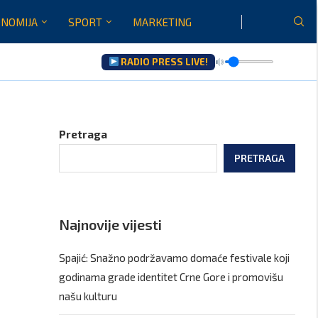
NOMIJA
SPORT
MARKETING
RADIO PRESS LIVE!
u...
Pretraga
PRETRAGA
Najnovije vijesti
Spajić: Snažno podržavamo domaće festivale koji
godinama grade identitet Crne Gore i promovišu
našu kulturu