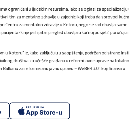
ma ograničeni u ljudskim resursima, iako se oglasi za specijalizaciju 
rtivni tim za mentalno zdravlje u zajednici koji treba da sprovodi kućn
e pri Centru za mentalno zdravlje u Kotoru, nego se rad obavlja samo
ijenta/kinje psihijatar pregled obavlja u kućnoj posjeti”, poručuju i
om u Kotoru” je, kako zaključuju u saopštenju, podržan od strane Inst
civilnog društva za učešće građana u reformi javne uprave na lokal
m Balkanu za reformisanu javnu upravu – WeBER 3.0”, koji finansira
PREUZMI NA
y
App Store-u