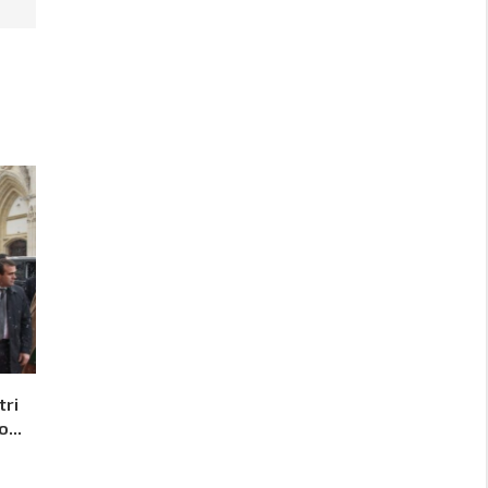
tri
...