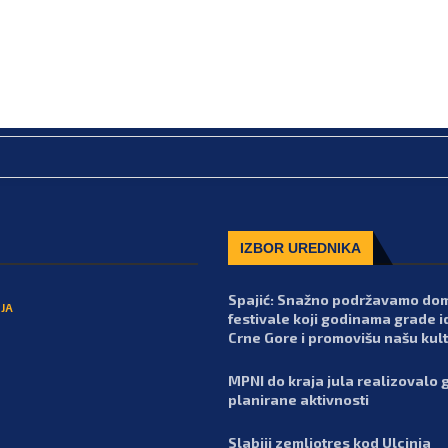
IZBOR UREDNIKA
Spajić: Snažno podržavamo do
JA
festivale koji godinama grade i
Crne Gore i promovišu našu kul
MPNI do kraja jula realizovalo 
planirane aktivnosti
Slabiji zemljotres kod Ulcinja