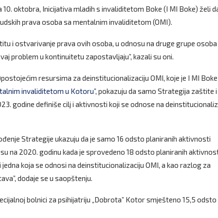
. oktobra, Inicijativa mladih s invaliditetom Boke (I MI Boke) želi d
 ljudskih prava osoba sa mentalnim invaliditetom (OMI).
zaštitu i ostvarivanje prava ovih osoba, u odnosu na druge grupe osoba
vaj problem u kontinuitetu zapostavljaju”, kazali su oni.
e)postojećim resursima za deinstitucionalizaciju OMI, koje je I MI Boke
talnim invaliditetom u Kotoru”
, pokazuju da samo Strategija zaštite i
 godine definiše cilj i aktivnosti koji se odnose na deinstitucionaliz
ođenje Strategije ukazuju da je samo 16 odsto planiranih aktivnosti
su na 2020. godinu kada je sprovedeno 18 odsto planiranih aktivnost
jedna koja se odnosi na deinstitucionalizaciju OMI, a kao razlog za
ava”, dodaje se u saopštenju.
cijalnoj bolnici za psihijatriju „Dobrota” Kotor smješteno 15,5 odsto