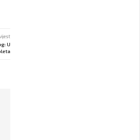
vijest
og: U
bleta