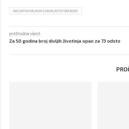
INICIJATIVA MLADIH S INVALIDITETOM BOKE
prethodna vijest
Za 50 godina broj divljih životinja opao za 73 odsto
PROČ