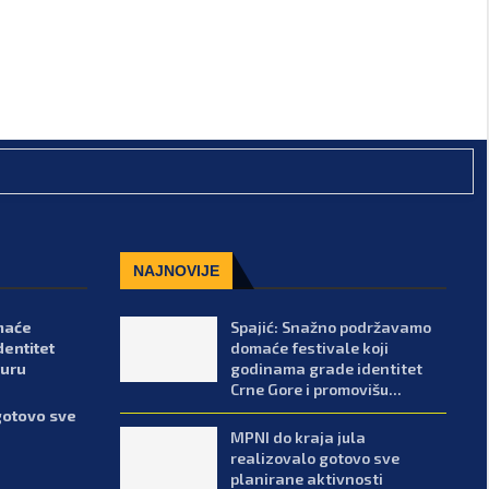
NAJNOVIJE
maće
Spajić: Snažno podržavamo
dentitet
domaće festivale koji
turu
godinama grade identitet
Crne Gore i promovišu...
gotovo sve
MPNI do kraja jula
realizovalo gotovo sve
planirane aktivnosti