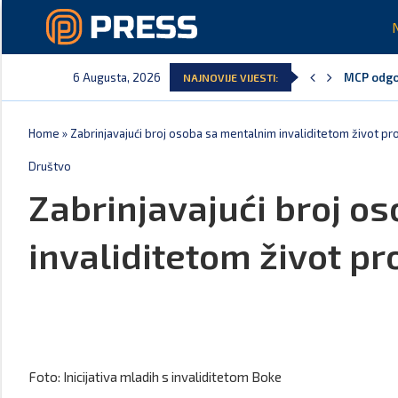
6 Augusta, 2026
MCP odgov
NAJNOVIJE VIJESTI:
Andrić: C
Spajić: G
Vučić ču
Poreska u
Laković: 
Home
»
Zabrinjavajući broj osoba sa mentalnim invaliditetom život pro
Društvo
Zabrinjavajući broj o
invaliditetom život pr
Foto: Inicijativa mladih s invaliditetom Boke