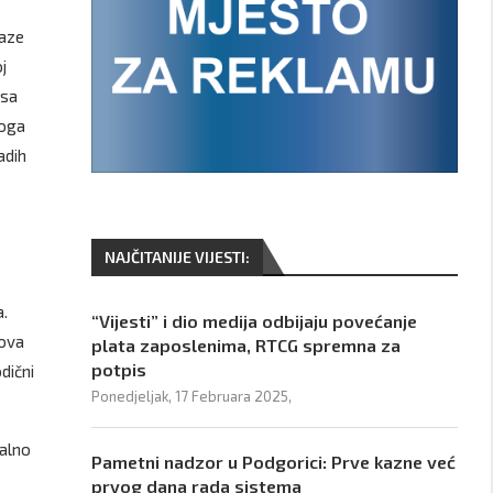
laze
j
 sa
loga
adih
NAJČITANIJE VIJESTI:
a.
“Vijesti” i dio medija odbijaju povećanje
mova
plata zaposlenima, RTCG spremna za
potpis
dični
Ponedjeljak, 17 Februara 2025,
talno
Pametni nadzor u Podgorici: Prve kazne već
prvog dana rada sistema