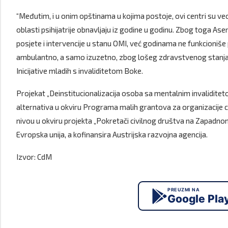
“Međutim, i u onim opštinama u kojima postoje, ovi centri su veo
oblasti psihijatrije obnavljaju iz godine u godinu. Zbog toga Ase
posjete i intervencije u stanu OMI, već godinama ne funkcioniš
ambulantno, a samo izuzetno, zbog lošeg zdravstvenog stanja pac
Inicijative mladih s invaliditetom Boke.
Projekat „Deinstitucionalizacija osoba sa mentalnim invaliditet
alternativa u okviru Programa malih grantova za organizacije 
nivou u okviru projekta „Pokretači civilnog društva na Zapadno
Evropska unija, a kofinansira Austrijska razvojna agencija.
Izvor: CdM
PREUZMI NA
Google Pla