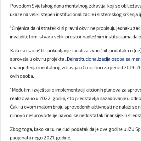
Povodom Svjetskog dana mentalnog zdravlja, koji se obilježava 10
ukaže na veliki stepen institucionalizacije i sistemskog kršenja
“Činjenica da ni strateški ni pravni okvir ne propisuju jednaku 
invaliditetom, stvara veliki prostor nadležnim institucijama da o
Kako su saopštili, prikupljanje i analiza zvaničnih podataka o (n
sprovela u okviru projekta
„Deinstitucionalizacija osoba sa men
unaprjeđenja mentalnog zdravlja u Crnoj Gori za period 2019-2023.
ovih osoba.
“Međutim, izvještaji o implementaciji akcionih planova za sprov
realizovano u 2022. godini, što predstavlja nazadovanje u odno
Čak i u ovom malom broju sprovedenih aktivnosti ne nalazi se ni 
njihovo nesprovođenje navodi se nedostatak finansijskih sredst
Zbog toga, kako kažu, ne čudi podatak da je ove godine u JZU Spe
pacijenata nego 2021. godine.