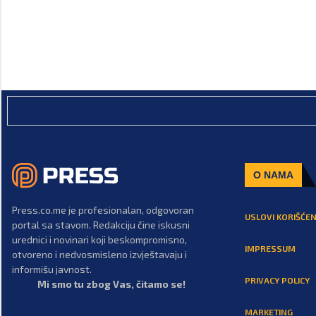
O NAMA
Press.co.me je profesionalan, odgovoran
USLOVI KORIŠĆEN
portal sa stavom. Redakciju čine iskusni
urednici i novinari koji beskompromisno,
IMPRESSUM
otvoreno i nedvosmisleno izvještavaju i
informišu javnost.
PRIVACY POLICY
Mi smo tu zbog Vas, čitamo se!
MARKETING