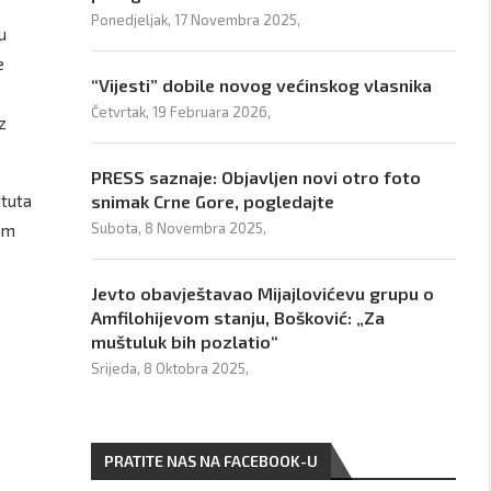
Ponedjeljak, 17 Novembra 2025,
u
e
“Vijesti” dobile novog većinskog vlasnika
Četvrtak, 19 Februara 2026,
z
PRESS saznaje: Objavljen novi otro foto
ituta
snimak Crne Gore, pogledajte
Subota, 8 Novembra 2025,
nom
Jevto obavještavao Mijajlovićevu grupu o
Amfilohijevom stanju, Bošković: „Za
muštuluk bih pozlatio“
Srijeda, 8 Oktobra 2025,
PRATITE NAS NA FACEBOOK-U