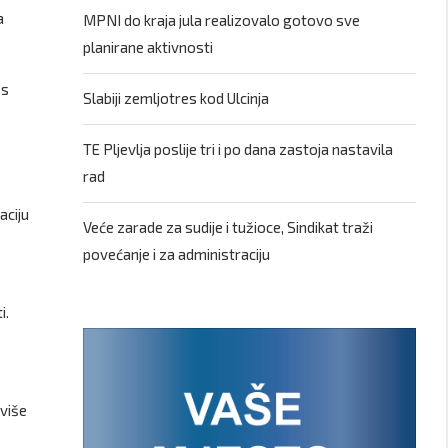
a
MPNI do kraja jula realizovalo gotovo sve
planirane aktivnosti
 s
Slabiji zemljotres kod Ulcinja
TE Pljevlja poslije tri i po dana zastoja nastavila
rad
aciju
Veće zarade za sudije i tužioce, Sindikat traži
povećanje i za administraciju
i.
 više