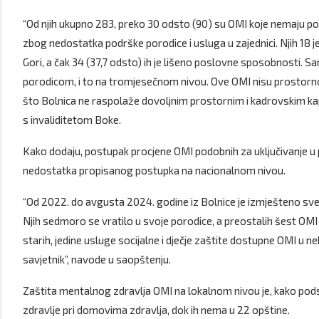
“Od njih ukupno 283, preko 30 odsto (90) su OMI koje nemaju pot
zbog nedostatka podrške porodice i usluga u zajednici. Njih 18 j
Gori, a čak 34 (37,7 odsto) ih je lišeno poslovne sposobnosti. S
porodicom, i to na tromjesečnom nivou. Ove OMI nisu prostorno,
što Bolnica ne raspolaže dovoljnim prostornim i kadrovskim kapa
s invaliditetom Boke.
Kako dodaju, postupak procjene OMI podobnih za uključivanje u p
nedostatka propisanog postupka na nacionalnom nivou.
“Od 2022. do avgusta 2024. godine iz Bolnice je izmješteno svega
Njih sedmoro se vratilo u svoje porodice, a preostalih šest OM
starih, jedine usluge socijalne i dječje zaštite dostupne OMI u n
savjetnik”, navode u saopštenju.
Zaštita mentalnog zdravlja OMI na lokalnom nivou je, kako pods
zdravlje pri domovima zdravlja, dok ih nema u 22 opštine.