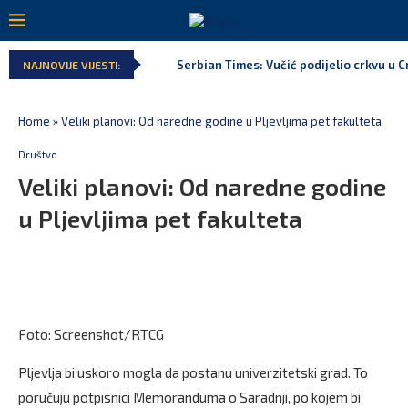
Serbian Times: Vučić podijelio crkvu u C
NAJNOVIJE VIJESTI:
Home
»
Veliki planovi: Od naredne godine u Pljevljima pet fakulteta
Društvo
Veliki planovi: Od naredne godine
u Pljevljima pet fakulteta
Foto: Screenshot/RTCG
Pljevlja bi uskoro mogla da postanu univerzitetski grad. To
poručuju potpisnici Memoranduma o Saradnji, po kojem bi