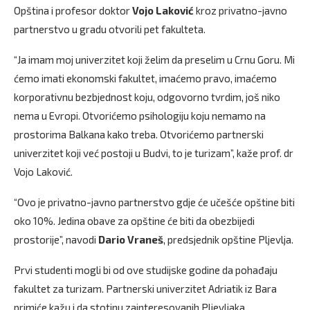
Opština i profesor doktor
Vojo Laković
kroz privatno-javno
partnerstvo u gradu otvorili pet fakulteta.
“Ja imam moj univerzitet koji želim da preselim u Crnu Goru. Mi
ćemo imati ekonomski fakultet, imaćemo pravo, imaćemo
korporativnu bezbjednost koju, odgovorno tvrdim, još niko
nema u Evropi. Otvorićemo psihologiju koju nemamo na
prostorima Balkana kako treba. Otvorićemo partnerski
univerzitet koji već postoji u Budvi, to je turizam”, kaže prof. dr
Vojo Laković.
“Ovo je privatno-javno partnerstvo gdje će učešće opštine biti
oko 10%. Jedina obave za opštine će biti da obezbijedi
prostorije”, navodi
Dario Vraneš
, predsjednik opštine Pljevlja.
Prvi studenti mogli bi od ove studijske godine da pohađaju
fakultet za turizam. Partnerski univerzitet Adriatik iz Bara
primiće kažu i da stotinu zainteresovanih Pljevljaka.