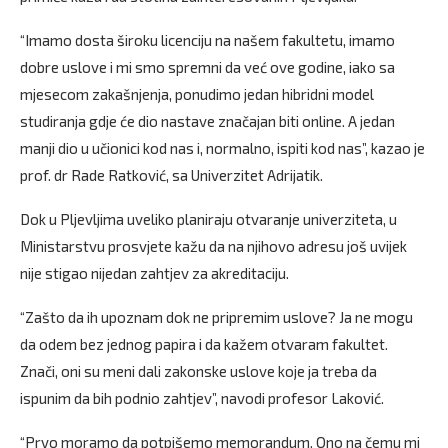
“Imamo dosta široku licenciju na našem fakultetu, imamo
dobre uslove i mi smo spremni da već ove godine, iako sa
mjesecom zakašnjenja, ponudimo jedan hibridni model
studiranja gdje će dio nastave značajan biti online. A jedan
manji dio u učionici kod nas i, normalno, ispiti kod nas”, kazao je
prof. dr Rade Ratković, sa Univerzitet Adrijatik.
Dok u Pljevljima uveliko planiraju otvaranje univerziteta, u
Ministarstvu prosvjete kažu da na njihovo adresu još uvijek
nije stigao nijedan zahtjev za akreditaciju.
“Zašto da ih upoznam dok ne pripremim uslove? Ja ne mogu
da odem bez jednog papira i da kažem otvaram fakultet.
Znači, oni su meni dali zakonske uslove koje ja treba da
ispunim da bih podnio zahtjev”, navodi profesor Laković.
“Prvo moramo da potpišemo memorandum. Ono na čemu mi