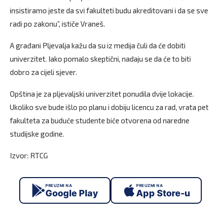
insistiramo jeste da svi fakulteti budu akreditovani i da se sve
radi po zakonu”, ističe Vraneš.
A građani Pljevalja kažu da su iz medija čuli da će dobiti
univerzitet. Iako pomalo skeptični, nadaju se da će to biti
dobro za cijeli sjever.
Opština je za pljevaljski univerzitet ponudila dvije lokacije.
Ukoliko sve bude išlo po planu i dobiju licencu za rad, vrata pet
fakulteta za buduće studente biće otvorena od naredne
studijske godine.
Izvor: RTCG
PREUZMI NA
PREUZMI NA
Google Play
App Store-u