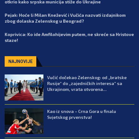
otkrio kako srpska municija stiže do Ukrajine
Pejak: Hoće li Milan Knežević i Vučića nazvati izdajnikom
zbog dolaska Zelenskog u Beograd?
Koprivica: Ko ide Amfilohijevim putem, ne skreće sa Hristove
staze!
NAJNOVIJE
Vučić dočekao Zelenskog: od „bratske
Rusije“ do „zajedničkih interesa“ sa
Ukrajinom, vrata otvorena...
Kao iz snova – Crna Gora u finalu
Svjetskog prvenstva!