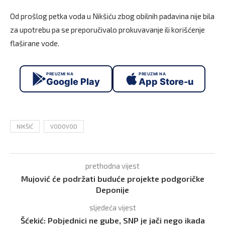
Od prošlog petka voda u Nikšiću zbog obilnih padavina nije bila
za upotrebu pa se preporučivalo prokuvavanje ili korišćenje
flaširane vode.
PREUZMI NA
PREUZMI NA
Google Play
App Store-u
NIKŠIĆ
VODOVOD
prethodna vijest
Mujović će podržati buduće projekte podgoričke
Deponije
sljedeća vijest
Šćekić: Pobjednici ne gube, SNP je jači nego ikada