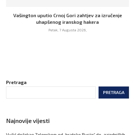
Vašington uputio Crnoj Gori zahtjev za izručenje
uhapšenog iranskog hakera
Petak, 7 Augusta 2026,
Pretraga
PRETRAGA
Najnovije vijesti
Vučić dočekao Zelenskog: od „bratske Rusije“ do „zajedničkih