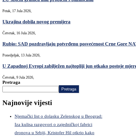
Petak, 17 Jula 2026,
Ukrajina dobila novog premijera
Četvrtak, 16 Jula 2026,
Rubio: SAD pozdravljaju potvrđenu posvećenost Crne Gore N
Ponedjeljak, 13 Jula 2026,
U Zapadnoj Evropi zabilježen najtopliji jun otkako postoje mjer
Četvrtak, 9 Jula 2026,
Pretraga
Pretraga
Najnovije vijesti
Njemački list o dolasku Zelenskog u Beograd:
Iza kulisa razgovori o zajedničkoj fabrici
dronova u Srbiji, Kristofer Hil otkrio kako