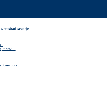
a, rezultati saradnje
...
a, moraću...
t Crne Gore...