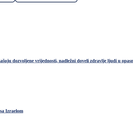
šuju dozvoljene vrijednosti, nadležni doveli zdravlje ljudi u opas
sa Izraelom