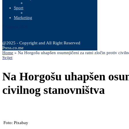
Sport
Marketing
7 Augusta, 2026
@2025 - Copyright and All Right Reserved
Press.co.me
Home
»
Na Horgošu uhapšen osumnjičeni za ratni zločin protiv civiln
Svijet
Na Horgošu uhapšen osumn
civilnog stanovništva
Foto: Pixabay