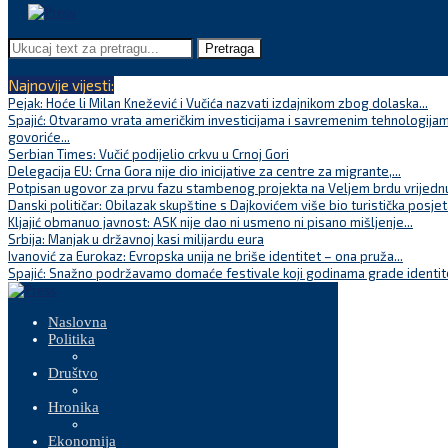
Pretraga
Najnovije vijesti:
Pejak: Hoće li Milan Knežević i Vučića nazvati izdajnikom zbog dolaska...
Spajić: Otvaramo vrata američkim investicijama i savremenim tehnologijam
govoriće...
Serbian Times: Vučić podijelio crkvu u Crnoj Gori
Delegacija EU: Crna Gora nije dio inicijative za centre za migrante,...
Potpisan ugovor za prvu fazu stambenog projekta na Veljem brdu vrijednu
Danski političar: Obilazak skupštine s Dajkovićem više bio turistička posjet
Kljajić obmanuo javnost: ASK nije dao ni usmeno ni pisano mišljenje...
Srbija: Manjak u državnoj kasi milijardu eura
Ivanović za Eurokaz: Evropska unija ne briše identitet – ona pruža...
Spajić: Snažno podržavamo domaće festivale koji godinama grade identite
Naslovna
Politika
Društvo
Hronika
Ekonomija