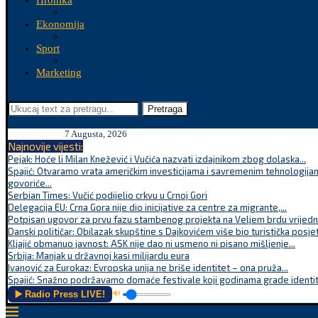
Hronika
Ekonomija
Sport
Marketing
Pretraga
7 Augusta, 2026
Najnovije vijesti:
Pejak: Hoće li Milan Knežević i Vučića nazvati izdajnikom zbog dolaska...
Spajić: Otvaramo vrata američkim investicijama i savremenim tehnologijam
govoriće...
Serbian Times: Vučić podijelio crkvu u Crnoj Gori
Delegacija EU: Crna Gora nije dio inicijative za centre za migrante,...
Potpisan ugovor za prvu fazu stambenog projekta na Veljem brdu vrijednu
Danski političar: Obilazak skupštine s Dajkovićem više bio turistička posjet
Kljajić obmanuo javnost: ASK nije dao ni usmeno ni pisano mišljenje...
Srbija: Manjak u državnoj kasi milijardu eura
Ivanović za Eurokaz: Evropska unija ne briše identitet – ona pruža...
Spajić: Snažno podržavamo domaće festivale koji godinama grade identite
▶️ Radio Press LIVE!
🔊