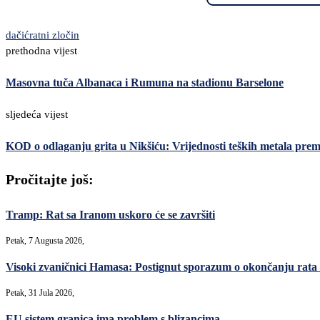
dačić
ratni zločin
prethodna vijest
Masovna tuča Albanaca i Rumuna na stadionu Barselone
sljedeća vijest
KOD o odlaganju grita u Nikšiću: Vrijednosti teških metala prema
Pročitajte još:
Tramp: Rat sa Iranom uskoro će se završiti
Petak, 7 Augusta 2026,
Visoki zvaničnici Hamasa: Postignut sporazum o okončanju rata 
Petak, 31 Jula 2026,
EU sistem granica ima problem s blizancima