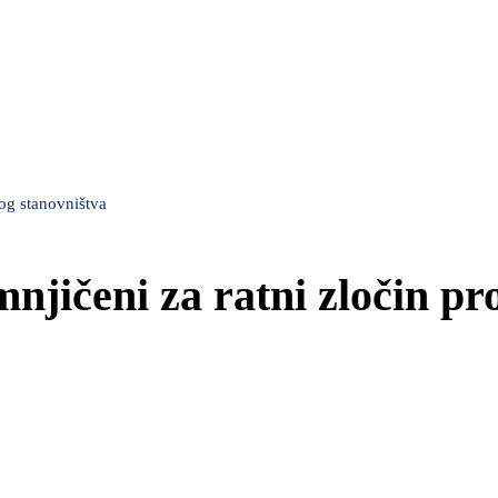
og stanovništva
jičeni za ratni zločin pro