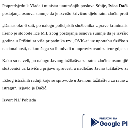
Potpredsjednik Vlade i ministar unutrašnjih poslova Srbije,
Ivica Dači
postojanja osnova sumnje da je izvršio krivično djelo ratni zločin prot
„Danas oko 6 sati, po nalogu policijskih službenika Uprave kriminalist
lišeno je slobode lice M.I. zbog postojanja osnova sumnje da je izvršio 
godine u Prištini sa više pripadnika tzv „OVK-a“ uz upotrebu fizičke sil
nacionalnosti, nakon čega su ih odveli u improvizovani zatvor gdje su n
Kako su naveli, po nalogu Javnog tužilaštva za ratne zločine osumnji
službenici uz krivičnu prijavu sprovesti u nadležno Javno tužilaštvo za
„Zbog istražnih radnji koje se sprovode u Javnom tužilaštvu za ratne 
istragu“, izjavio je Dačić.
Izvor: N1/ Pobjeda
PREUZMI NA
Google P