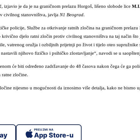
ć
, izjavio je da je na graničnom prelazu Horgoš, lišeno slobode lice
M.I
iv civilnog stanovništva, javlja
N1 Beograd
.
ičke policije, Službe za otkrivanje ratnih zločina na graničnom prelazu
krivično djelo ratni zločin protiv civilnog stanovništva na taj način što
e, vatrenog oružja i ozbiljnih prijetnji po život i tijelo oteo supružnike
astavili njihovo fizičko i psihičko zlostavljanje“, navodi se u saopšten
čenom će biti određeno zadržavanje do 48 časova nakon čega će ga polic
 ratne zločine.
zločine nijesmo u mogućnosti da iznosimo više detalja, kako ne bismo ug
PREUZMI NA
lay
App Store-u