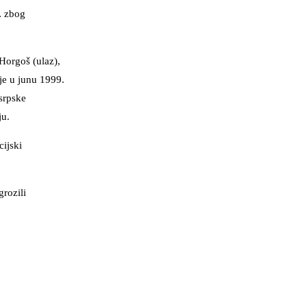
.
zbog
 Horgoš (ulaz),
 je u junu 1999.
 srpske
ju.
ijski
rozili