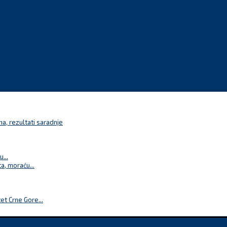
a, rezultati saradnje
...
a, moraću...
t Crne Gore...