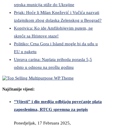
srpska municija stiže do Ukrajine
Pejak: Hoće li Milan Knežević i Vučića nazvati
izdajnikom zbog dolaska Zelenskog u Beograd?
Koprivica: Ko ide Amfilohijevim putem, ne
skreće sa Hristove staze!
Politiko: Crna Gora i Island mogle bi da uđu u
EU u paketu
Uprava carina: Naplata prihoda porasla 5,5
odsto u odnosu na prošlu godinu
Najčitanije vijesti:
“Vijesti” i dio medija odbijaju povećanje plata
zaposlenima, RTCG spremna za potpis
Ponedjeljak, 17 Februara 2025,