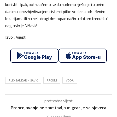
koristiti. Ipak, potrudićemo se da nađemo rješenje i u ovim
danima, obezbjeđivanjem cisterni pitke vode na određenim
lokacijama ili na neki drugi dostupan način u datom trenutku”,
naglasio je Nišavić.
Izvor: Vijesti
PREUZMI NA
PREUZMI NA
Google Play
App Store-u
ALEKSANDAR NIŠAVIĆ
RAČUNI
VODA
prethodna vijest
Prebrojavanje ne zaustavlja migracije sa sjevera
sljedeća vijest