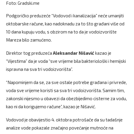
Foto: Gradski.me
Podgoričko preduzeće “Vodovod i kanalizacija” neće umanjiti
oktobarske račune, kao nadoknadu za to što građani više od
10 dana kupuju vodu, s obzirom na to da je vodoizvorište
Mareza bilo zamućeno.
Direktor tog preduzeća
Aleksandar Nišavić
kazao je
“Vijestima” da je voda “sve vrijeme bila bakteriološki i hemijski
ispravna na sva tri vodoizvorišta”.
“Napominjem da se, za sve ostale potrebe građana i privrede,
voda sve vrijeme koristi sa sva tri vodoizvorišta. Samim tim,
zakonski nijesmo u obavezi da obezbijedimo cisterne za vodu,
kao ni da korigujemo račune”, kazao je Nišavić.
Vodovod je obavijestio 4. oktobra potrošače da su tadašnje
analize vode pokazale značajno povećanje mutnoće na