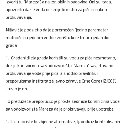
izvorištu “Mareza”, a nakon obilnih padavina. Oni su, tada,
upozorili i da se voda ne smije koristiti za piće ni nakon
prokuvavanja.
Nišavić je podsjetio da je poremećen “jedino parametar
mutnoće na jednom vodoizvorištu koje tretira jedan dio
grada”.
“… Građani dijela grada koristili su vodu za piće nesmetano,
dok je korisnicima sa vodoizvorišta ‘Mareza’ savjetovano
prokuvavanje vode prije pića, a shodno pravilniku i
preporukama Instituta za javno zdravlje Crne Gore (IZJCG)”,
kazao je on.
To preduzeće preporučilo je prošle sedmice korisnicima vode
sa vodoizvorišta Mareza da je prokuvavaju prije upotrebe.
“…Ili da koriste bezbjedne alternative, tj. vodu iz kontrolisanih