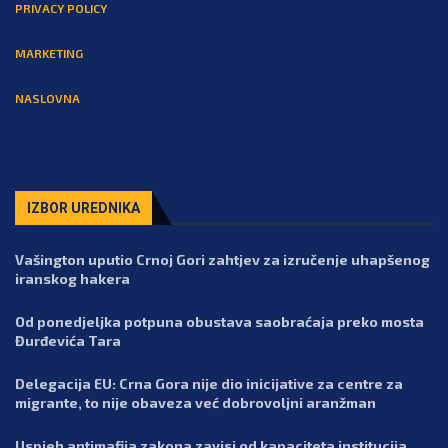
PRIVACY POLICY
MARKETING
NASLOVNA
IZBOR UREDNIKA
Vašington uputio Crnoj Gori zahtjev za izručenje uhapšenog
iranskog hakera
Od ponedjeljka potpuna obustava saobraćaja preko mosta
Đurđevića Tara
Delegacija EU: Crna Gora nije dio inicijative za centre za
migrante, to nije obaveza već dobrovoljni aranžman
Uspjeh antimafija zakona zavisi od kapaciteta institucija