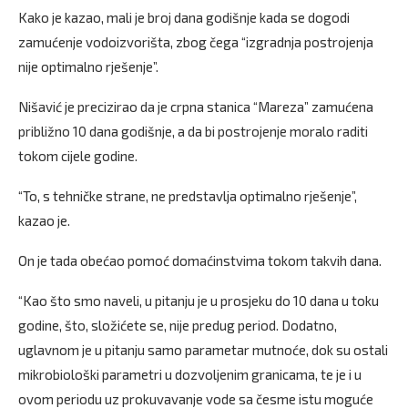
Kako je kazao, mali je broj dana godišnje kada se dogodi
zamućenje vodoizvorišta, zbog čega “izgradnja postrojenja
nije optimalno rješenje”.
Nišavić je precizirao da je crpna stanica “Mareza” zamućena
približno 10 dana godišnje, a da bi postrojenje moralo raditi
tokom cijele godine.
“To, s tehničke strane, ne predstavlja optimalno rješenje”,
kazao je.
On je tada obećao pomoć domaćinstvima tokom takvih dana.
“Kao što smo naveli, u pitanju je u prosjeku do 10 dana u toku
godine, što, složićete se, nije predug period. Dodatno,
uglavnom je u pitanju samo parametar mutnoće, dok su ostali
mikrobiološki parametri u dozvoljenim granicama, te je i u
ovom periodu uz prokuvavanje vode sa česme istu moguće