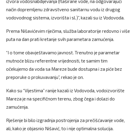
izvora vodosnabdijevanja (flaširane vode, na odgovarajući
način dopremljenu zdravstveno sanitarnu vodu iz drugog
vodovodnog sistema, izvorišta i sl.)”, kazali su iz Vodovoda.
Prema Nišavićevim riječima, služba laboratorije redovno i više
puta na dan prati kretanje svih parametara zamućenja.
“I o tome obavještavamo javnost. Trenutno je parametar
mutnoće blizu referentne vrijednosti, te samim tim
očekujemo da voda sa Mareze bude dostupna i za piće bez
preporuke o prokuvavanju”, rekao je on.
Kako su “Vijestima” ranije kazali iz Vodovoda, vodoizvorište
Mareza je na specifičnom terenu, zbog čega i dolazi do
zamućenja.
Rješenje bi bilo izgradnja postrojenja za prečišćavanje vode,
ali, kako je objasnio Nišavić, to i nije optimalna solucija.