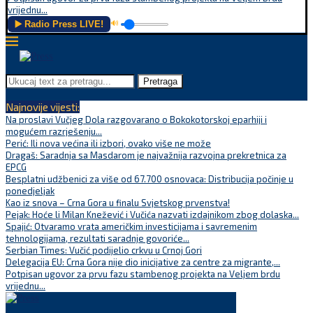
vrijednu...
▶️ Radio Press LIVE!
🔊
Pretraga
Najnovije vijesti:
Na proslavi Vučjeg Dola razgovarano o Bokokotorskoj eparhiji i
mogućem razrješenju...
Perić: Ili nova većina ili izbori, ovako više ne može
Dragaš: Saradnja sa Masdarom je najvažnija razvojna prekretnica za
EPCG
Besplatni udžbenici za više od 67.700 osnovaca: Distribucija počinje u
ponedjeljak
Kao iz snova – Crna Gora u finalu Svjetskog prvenstva!
Pejak: Hoće li Milan Knežević i Vučića nazvati izdajnikom zbog dolaska...
Spajić: Otvaramo vrata američkim investicijama i savremenim
tehnologijama, rezultati saradnje govoriće...
Serbian Times: Vučić podijelio crkvu u Crnoj Gori
Delegacija EU: Crna Gora nije dio inicijative za centre za migrante,...
Potpisan ugovor za prvu fazu stambenog projekta na Veljem brdu
vrijednu...