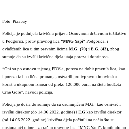
Foto: Pixabay
Policija je podnijela krivičnu prijavu Osnovnom državnom tužilaštvu
u Podgorici, protiv pravnog lica
“MNG Yapi”
Podgorica, i
ovlašćenih lica u tim pravnim licima
M.G. (70) i E.G. (43),
zbog
sumnje da su izvšili krivična djela utaja poreza i doprinosa.
“Oni su po osnovu tajenog PDV-a, poreza na dobit pravnih lica, kao
i poreza iz i na lična primanja, ostvarili protivpravnu imovinsku
korist u ukupnom iznosu od preko 120.000 eura, na štetu budžeta
Crne Gore”, navodi policija.
Policija je došla do sumnje da su osumnjičeni M.G., kao osnivač i
izvršni direktor (do 14.06.2022. godine) i E.G kao izvršni direktor
(od 14.06.2022. godine) krivična djela počinili na način što su
postupajući u ime i za račun pravnog lica “MNG Yapi”, kontinuirano