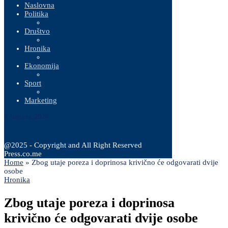
Naslovna
Politika
Društvo
Hronika
Ekonomija
Sport
Marketing
8 Augusta, 2026
@2025 - Copyright and All Right Reserved
Press.co.me
Home
»
Zbog utaje poreza i doprinosa krivično će odgovarati dvije
osobe
Hronika
Zbog utaje poreza i doprinosa
krivično će odgovarati dvije osobe