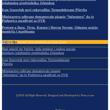
izdahnulog predsjednika Zelenskog
Ivan Starovlah novi rukovodilac Termoelektrane Pljevlja
Ministarstvo odbrane demantovalo pisanje “Informera” da će
Podgorica sarađivati sa OVK
Pretresi u Baru, Tivtu, Kotoru i Herceg Novom: Oduzeto oružje,
municija i marihuana
Najnovije
Bugarin: Migranti nisu opasnost za Crnu Goru
Rusi udarili po Vučiću: Juda srpskog i ruskog naroda
dočekuje izdahnulog predsjednika Zelenskog
Ivan Starovlah novi rukovodilac Termoelektrane
Pljevlja
Ministarstvo odbrane demantovalo pisanje
“Informera” da će Podgorica sarađivati sa OVK
@2026.All Right Reserved. Designed and Developed by Press.co.me