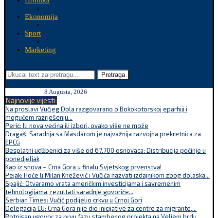
Hronika
Ekonomija
Sport
Marketing
Pretraga
8 Augusta, 2026
Najnovije vijesti:
Na proslavi Vučjeg Dola razgovarano o Bokokotorskoj eparhiji i
mogućem razrješenju...
Perić: Ili nova većina ili izbori, ovako više ne može
Dragaš: Saradnja sa Masdarom je najvažnija razvojna prekretnica za
EPCG
Besplatni udžbenici za više od 67.700 osnovaca: Distribucija počinje u
ponedjeljak
Kao iz snova – Crna Gora u finalu Svjetskog prvenstva!
Pejak: Hoće li Milan Knežević i Vučića nazvati izdajnikom zbog dolaska...
Spajić: Otvaramo vrata američkim investicijama i savremenim
tehnologijama, rezultati saradnje govoriće...
Serbian Times: Vučić podijelio crkvu u Crnoj Gori
Delegacija EU: Crna Gora nije dio inicijative za centre za migrante,...
Potpisan ugovor za prvu fazu stambenog projekta na Veljem brdu