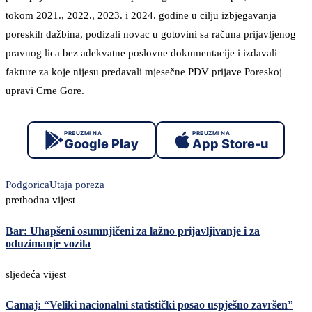
tokom 2021., 2022., 2023. i 2024. godine u cilju izbjegavanja
poreskih dažbina, podizali novac u gotovini sa računa prijavljenog
pravnog lica bez adekvatne poslovne dokumentacije i izdavali
fakture za koje nijesu predavali mjesečne PDV prijave Poreskoj
upravi Crne Gore.
PREUZMI NA
PREUZMI NA
Google Play
App Store-u
Podgorica
Utaja poreza
prethodna vijest
Bar: Uhapšeni osumnjičeni za lažno prijavljivanje i za
oduzimanje vozila
sljedeća vijest
Camaj: “Veliki nacionalni statistički posao uspješno završen”