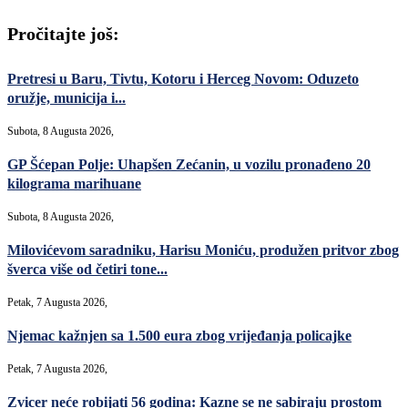
Pročitajte još:
Pretresi u Baru, Tivtu, Kotoru i Herceg Novom: Oduzeto
oružje, municija i...
Subota, 8 Augusta 2026,
GP Šćepan Polje: Uhapšen Zećanin, u vozilu pronađeno 20
kilograma marihuane
Subota, 8 Augusta 2026,
Milovićevom saradniku, Harisu Moniću, produžen pritvor zbog
šverca više od četiri tone...
Petak, 7 Augusta 2026,
Njemac kažnjen sa 1.500 eura zbog vrijeđanja policajke
Petak, 7 Augusta 2026,
Zvicer neće robijati 56 godina: Kazne se ne sabiraju prostom