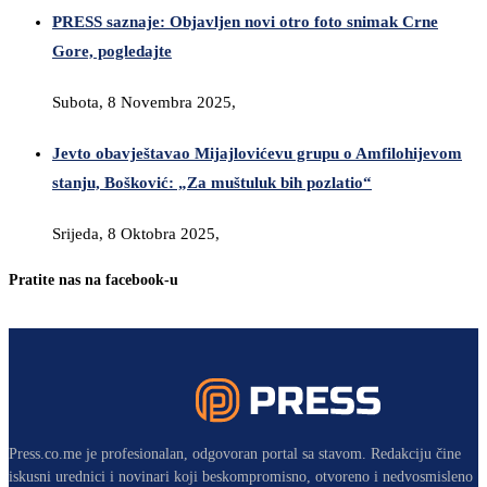
PRESS saznaje: Objavljen novi otro foto snimak Crne
Gore, pogledajte
Subota, 8 Novembra 2025,
Jevto obavještavao Mijajlovićevu grupu o Amfilohijevom
stanju, Bošković: „Za muštuluk bih pozlatio“
Srijeda, 8 Oktobra 2025,
Pratite nas na facebook-u
Press.co.me je profesionalan, odgovoran portal sa stavom. Redakciju čine
iskusni urednici i novinari koji beskompromisno, otvoreno i nedvosmisleno