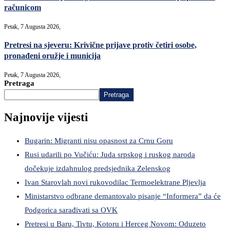
računicom
Petak, 7 Augusta 2026,
Pretresi na sjeveru: Krivične prijave protiv četiri osobe,
pronađeni oružje i municija
Petak, 7 Augusta 2026,
Pretraga
Pretraga
Najnovije vijesti
Bugarin: Migranti nisu opasnost za Crnu Goru
Rusi udarili po Vučiću: Juda srpskog i ruskog naroda
dočekuje izdahnulog predsjednika Zelenskog
Ivan Starovlah novi rukovodilac Termoelektrane Pljevlja
Ministarstvo odbrane demantovalo pisanje “Informera” da će
Podgorica sarađivati sa OVK
Pretresi u Baru, Tivtu, Kotoru i Herceg Novom: Oduzeto