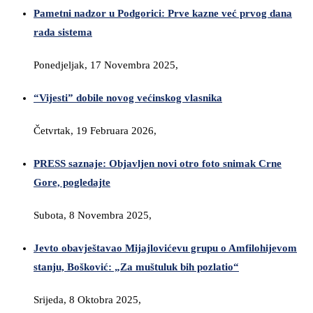
Pametni nadzor u Podgorici: Prve kazne već prvog dana
rada sistema
Ponedjeljak, 17 Novembra 2025,
“Vijesti” dobile novog većinskog vlasnika
Četvrtak, 19 Februara 2026,
PRESS saznaje: Objavljen novi otro foto snimak Crne
Gore, pogledajte
Subota, 8 Novembra 2025,
Jevto obavještavao Mijajlovićevu grupu o Amfilohijevom
stanju, Bošković: „Za muštuluk bih pozlatio“
Srijeda, 8 Oktobra 2025,