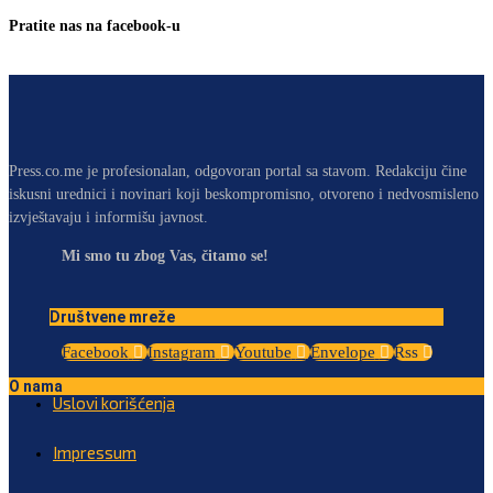
Pratite nas na facebook-u
Press.co.me je profesionalan, odgovoran portal sa stavom. Redakciju čine
iskusni urednici i novinari koji beskompromisno, otvoreno i nedvosmisleno
izvještavaju i informišu javnost.
Mi smo tu zbog Vas, čitamo se!
Društvene mreže
Facebook
Instagram
Youtube
Envelope
Rss
O nama
Uslovi korišćenja
Impressum