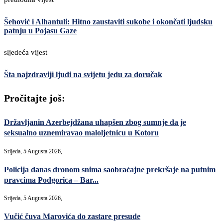
Šehović i Alhantuli: Hitno zaustaviti sukobe i okončati ljudsku
patnju u Pojasu Gaze
sljedeća vijest
Šta najzdraviji ljudi na svijetu jedu za doručak
Pročitajte još:
Državljanin Azerbejdžana uhapšen zbog sumnje da je
seksualno uznemiravao maloljetnicu u Kotoru
Srijeda, 5 Augusta 2026,
Policija danas dronom snima saobraćajne prekršaje na putnim
pravcima Podgorica – Bar...
Srijeda, 5 Augusta 2026,
Vučić čuva Marovića do zastare presude