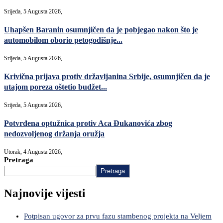
Srijeda, 5 Augusta 2026,
Uhapšen Baranin osumnjičen da je pobjegao nakon što je
automobilom oborio petogodišnje...
Srijeda, 5 Augusta 2026,
Krivična prijava protiv državljanina Srbije, osumnjičen da je
utajom poreza oštetio budžet...
Srijeda, 5 Augusta 2026,
Potvrđena optužnica protiv Aca Đukanovića zbog
nedozvoljenog držanja oružja
Utorak, 4 Augusta 2026,
Pretraga
Pretraga
Najnovije vijesti
Potpisan ugovor za prvu fazu stambenog projekta na Veljem