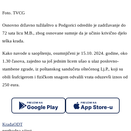
Foto. TVCG
Osnovno državno tužilaštvo u Podgorici odredilo je zadržavanje do
72 sata licu M.B., zbog osnovane sumnje da je učinio krivično djelo
teška krađa.
Kako navode u saopštenju, osumnjičeni je 15.10. 2024. godine, oko
1.30 časova, zajedno sa još jednim licem ušao u ulaz poslovno-
stambene zgrade, iz poštanskog sandučeta oštećenog Lj.P., koji su
obili šrafcigerom i fizičkom snagom odvalili vrata oduzevši iznos od
250 eura.
PREUZMI NA
PREUZMI NA
Google Play
App Store-u
Krađa
ODT
prethodna vijest