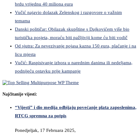
brdu vrijednu 40 miliona eura
Vučić najavio dolazak Zelenskog i razgovore o važnim
temama
Danski političar: Obilazak skupštine s Dajkovićem više bio
turistička posjeta, moraću biti pažljiviji kome ću biti vodič
Od sjutra: Za nevezivanje pojasa kazna 150 eura, plaćanje i na
licu mjesta
Vučić: Raspisivanje izbora u narednim danima ili nedeljama,
podnijeću ostavku prije kampanje
Najčitanije vijesti:
“Vijesti” i dio medija odbijaju povećanje plata zaposlenima,
RTCG spremna za potpis
Ponedjeljak, 17 Februara 2025,