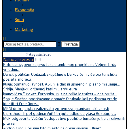
Hronika
Ekonomija
Sport
Marketing
Pretraga
7 Augusta, 2026
Najnovije vijesti:
Potpisan ugovor za prvu fazu stambenog projekta na Veljem brdu
vrijednu...
Danski političar: Obilazak skupštine s Dajkovićem više bio turistička
posjeta, moraću...
Kljajić obmanuo javnost: ASK nije dao ni usmeno ni pisano mišljenje...
Srbija: Manjak u državnoj kasi milijardu eura
Ivanović za Eurokaz: Evropska unija ne briše identitet – ona pruža...
Spajić: Snažno podržavamo domaće festivale koji godinama grade
identitet Crne Gore...
MPNI do kraja jula realizovalo gotovo sve planirane aktivnosti
U prethodnih pet godina: Vučić tri puta odbio da glasa Rezoluciju...
MCP odgovorila Vučiću: Nedopustivo političko tumačenje litija i crkvenih
pitanja
Andrić: Crnoj Gori nije bilo mjesto na obilježavanju „Oluje“