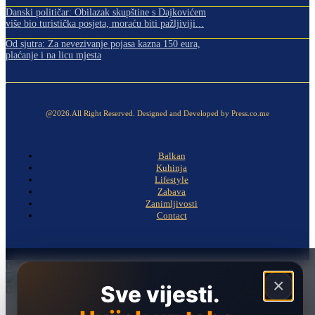
Danski političar: Obilazak skupštine s Dajkovićem
više bio turistička posjeta, moraću biti pažljiviji...
Od sjutra: Za nevezivanje pojasa kazna 150 eura,
plaćanje i na licu mjesta
@2026.All Right Reserved. Designed and Developed by Press.co.me
Balkan
Kuhinja
Lifestyle
Zabava
Zanimljivosti
Contact
×
Sve vijesti.
Naslovna