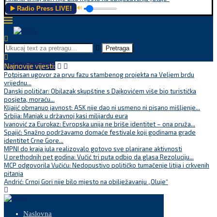
▶️ Radio Press LIVE!
🔊
Pretraga
Najnovije vijesti:
Potpisan ugovor za prvu fazu stambenog projekta na Veljem brdu
vrijednu...
Danski političar: Obilazak skupštine s Dajkovićem više bio turistička
posjeta, moraću...
Kljajić obmanuo javnost: ASK nije dao ni usmeno ni pisano mišljenje...
Srbija: Manjak u državnoj kasi milijardu eura
Ivanović za Eurokaz: Evropska unija ne briše identitet – ona pruža...
Spajić: Snažno podržavamo domaće festivale koji godinama grade
identitet Crne Gore...
MPNI do kraja jula realizovalo gotovo sve planirane aktivnosti
U prethodnih pet godina: Vučić tri puta odbio da glasa Rezoluciju...
MCP odgovorila Vučiću: Nedopustivo političko tumačenje litija i crkvenih
pitanja
Andrić: Crnoj Gori nije bilo mjesto na obilježavanju „Oluje“
Naslovna