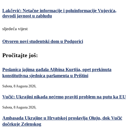
Lakčević: Netačne informacije i poluinformacije Vujovića,
dovodi javnost u zabludu
sljedeća vijest
Otvoren novi studentski dom u Podgorici
Pročitajte još:
Poslanica jajima gađala Aljbina Kurtija, opet prekinuta
konstitutivna sjednica parlamenta u Prištini
Subota, 8 Augusta 2026,
Vučić: Ukrajini nikada nećemo praviti problem na putu ka EU
Subota, 8 Augusta 2026,
Ambasada Ukrajine u Hrvatskoj proslavlja Oluju, dok Vučić
dočekuje Zelenskog