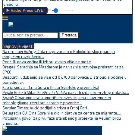
vrijednu...
▶️ Radio Press LIVE!
🔊
Pretraga
Najnovije vijesti:
Na proslavi Vučjeg Dola razgovarano o Bokokotorskoj eparhiji i
mogućem razrješenju...
Perić: Ili nova većina ili izbori, ovako više ne može
Dragaš: Saradnja sa Masdarom je najvažnija razvojna prekretnica za
EPCG
Besplatni udžbenici za više od 67.700 osnovaca: Distribucija počinje u
ponedjeljak
Kao iz snova – Crna Gora u finalu Svjetskog prvenstva!
Pejak: Hoće li Milan Knežević i Vučića nazvati izdajnikom zbog dolaska...
Spajić: Otvaramo vrata američkim investicijama i savremenim
tehnologijama, rezultati saradnje govoriće...
Serbian Times: Vučić podijelio crkvu u Crnoj Gori
Delegacija EU: Crna Gora nije dio inicijative za centre za migrante,...
Potpisan ugovor za prvu fazu stambenog projekta na Veljem brdu
vrijednu...