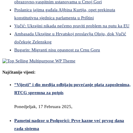
obrazovno-vaspitnim ustanovama u Crnoj Gori
Poslanica jajima gađala Aljbina Kurtija, opet prekinuta
konstitutivna sjednica parlamenta u Prištini
Vučić: Ukrajini nikada nećemo praviti problem na putu ka EU
Ambasada Ukrajine u Hrvatskoj proslavlja Oluju, dok Vučić
dočekuje Zelenskog
Bugarin: Migranti nisu opasnost za Crnu Goru
Najčitanije vijesti:
“Vijesti” i dio medija odbijaju povećanje plata zaposlenima,
RTCG spremna za potpis
Ponedjeljak, 17 Februara 2025,
Pametni nadzor u Podgorici: Prve kazne već prvog dana
rada sistema