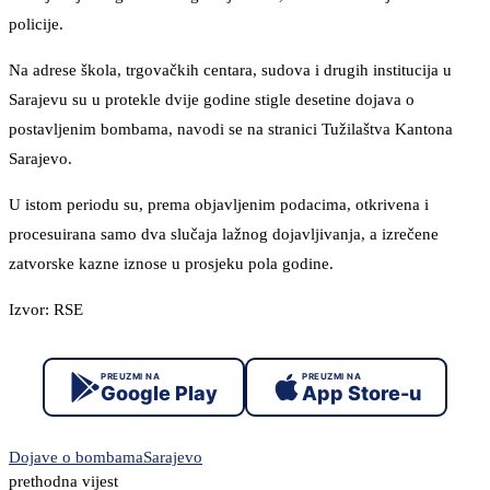
policije.
Na adrese škola, trgovačkih centara, sudova i drugih institucija u
Sarajevu su u protekle dvije godine stigle desetine dojava o
postavljenim bombama, navodi se na stranici Tužilaštva Kantona
Sarajevo.
U istom periodu su, prema objavljenim podacima, otkrivena i
procesuirana samo dva slučaja lažnog dojavljivanja, a izrečene
zatvorske kazne iznose u prosjeku pola godine.
Izvor: RSE
PREUZMI NA
PREUZMI NA
Google Play
App Store-u
Dojave o bombama
Sarajevo
prethodna vijest