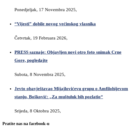
Ponedjeljak, 17 Novembra 2025,
“Vijesti” dobile novog većinskog vlasnika
Četvrtak, 19 Februara 2026,
PRESS saznaje: Objavljen novi otro foto snimak Crne
Gore, pogledajte
Subota, 8 Novembra 2025,
Jevto obavještavao Mijajlovićevu grupu o Amfilohijevom
stanju, Bošković: „Za muštuluk bih pozlatio“
Srijeda, 8 Oktobra 2025,
Pratite nas na facebook-u