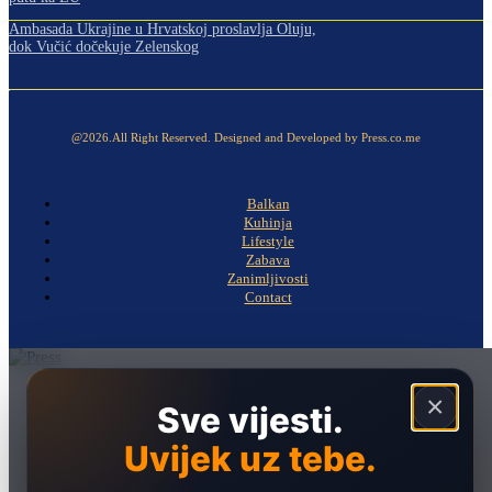
Ambasada Ukrajine u Hrvatskoj proslavlja Oluju,
dok Vučić dočekuje Zelenskog
@2026.All Right Reserved. Designed and Developed by Press.co.me
Balkan
Kuhinja
Lifestyle
Zabava
Zanimljivosti
Contact
Naslovna
×
Sve vijesti.
Politika
Uvijek uz tebe.
Društvo
Hronika