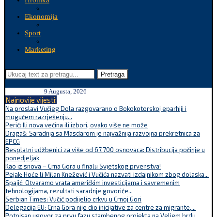
Hronika
Ekonomija
Sport
Marketing
Pretraga
9 Augusta, 2026
Najnovije vijesti:
Na proslavi Vučjeg Dola razgovarano o Bokokotorskoj eparhiji i
mogućem razrješenju...
Perić: Ili nova većina ili izbori, ovako više ne može
Dragaš: Saradnja sa Masdarom je najvažnija razvojna prekretnica za
EPCG
Besplatni udžbenici za više od 67.700 osnovaca: Distribucija počinje u
ponedjeljak
Kao iz snova – Crna Gora u finalu Svjetskog prvenstva!
Pejak: Hoće li Milan Knežević i Vučića nazvati izdajnikom zbog dolaska...
Spajić: Otvaramo vrata američkim investicijama i savremenim
tehnologijama, rezultati saradnje govoriće...
Serbian Times: Vučić podijelio crkvu u Crnoj Gori
Delegacija EU: Crna Gora nije dio inicijative za centre za migrante,...
Potpisan ugovor za prvu fazu stambenog projekta na Veljem brdu