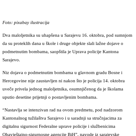
Foto: pixabay ilustracija
Dva maloljetnika su uhapšena u Sarajevu 16. oktobra, pod sumnjom
da su proteklih dana u škole i druge objekte slali lažne dojave o
podmetnutim bombama, saopštila je Uprava policije Kantona
Sarajevo.
Niz dojava o podmetnutim bombama u glavnom gradu Bosne i
Hercegovine nije zaustavljen ni nakon što je policija 14. oktobra
uveče privela jednog maloljetnika, osumnjičenog da je školama
uputio desetine prijetnji o postavljenim bombama.
“Nastavlja se intenzivan rad na ovom predmetu, pod nadzorom
Kantonalnog tužilaštva Sarajevo i u saradnji sa stručnjacima za
digitalnu sigurnost Federalne uprave policije i službenicima
Obavještajno-sigurnosne agencije BiH”, navode iz sarajevske