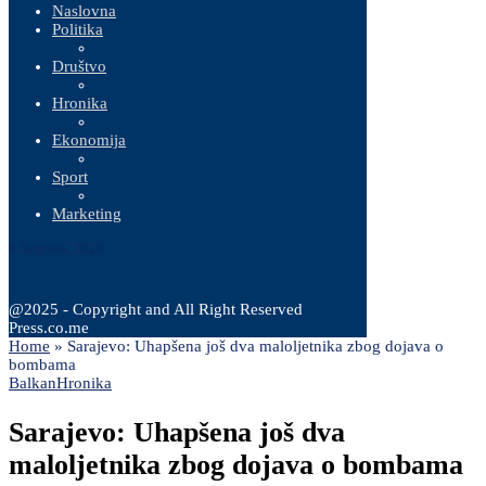
Naslovna
Politika
Društvo
Hronika
Ekonomija
Sport
Marketing
9 Augusta, 2026
@2025 - Copyright and All Right Reserved
Press.co.me
Home
»
Sarajevo: Uhapšena još dva maloljetnika zbog dojava o
bombama
Balkan
Hronika
Sarajevo: Uhapšena još dva
maloljetnika zbog dojava o bombama