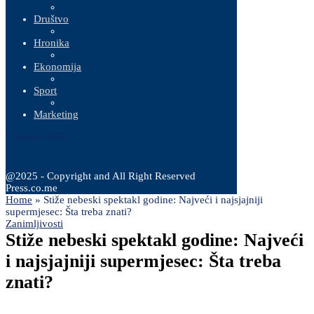
Društvo
Hronika
Ekonomija
Sport
Marketing
7 Augusta, 2026
@2025 - Copyright and All Right Reserved
Press.co.me
Home
»
Stiže nebeski spektakl godine: Najveći i najsjajniji
supermjesec: Šta treba znati?
Zanimljivosti
Stiže nebeski spektakl godine: Najveći
i najsjajniji supermjesec: Šta treba
znati?