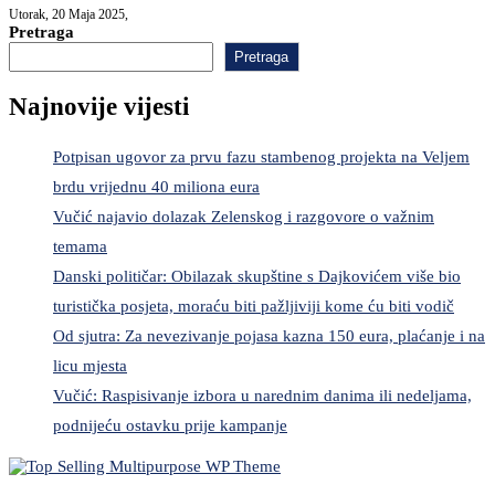
Utorak, 20 Maja 2025,
Pretraga
Pretraga
Najnovije vijesti
Potpisan ugovor za prvu fazu stambenog projekta na Veljem
brdu vrijednu 40 miliona eura
Vučić najavio dolazak Zelenskog i razgovore o važnim
temama
Danski političar: Obilazak skupštine s Dajkovićem više bio
turistička posjeta, moraću biti pažljiviji kome ću biti vodič
Od sjutra: Za nevezivanje pojasa kazna 150 eura, plaćanje i na
licu mjesta
Vučić: Raspisivanje izbora u narednim danima ili nedeljama,
podnijeću ostavku prije kampanje