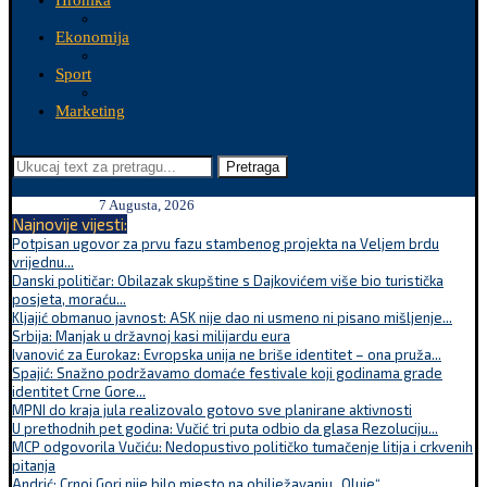
Hronika
Ekonomija
Sport
Marketing
Pretraga
7 Augusta, 2026
Najnovije vijesti:
Potpisan ugovor za prvu fazu stambenog projekta na Veljem brdu
vrijednu...
Danski političar: Obilazak skupštine s Dajkovićem više bio turistička
posjeta, moraću...
Kljajić obmanuo javnost: ASK nije dao ni usmeno ni pisano mišljenje...
Srbija: Manjak u državnoj kasi milijardu eura
Ivanović za Eurokaz: Evropska unija ne briše identitet – ona pruža...
Spajić: Snažno podržavamo domaće festivale koji godinama grade
identitet Crne Gore...
MPNI do kraja jula realizovalo gotovo sve planirane aktivnosti
U prethodnih pet godina: Vučić tri puta odbio da glasa Rezoluciju...
MCP odgovorila Vučiću: Nedopustivo političko tumačenje litija i crkvenih
pitanja
Andrić: Crnoj Gori nije bilo mjesto na obilježavanju „Oluje“