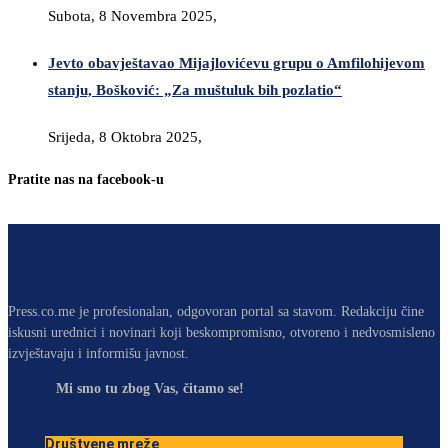
Subota, 8 Novembra 2025,
Jevto obavještavao Mijajlovićevu grupu o Amfilohijevom
stanju, Bošković: „Za muštuluk bih pozlatio“
Srijeda, 8 Oktobra 2025,
Pratite nas na facebook-u
Press.co.me je profesionalan, odgovoran portal sa stavom. Redakciju čine
iskusni urednici i novinari koji beskompromisno, otvoreno i nedvosmisleno
izvještavaju i informišu javnost.
Mi smo tu zbog Vas, čitamo se!
Društvene mreže