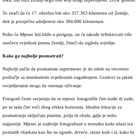
rekli, biti bliži Zemlji nego bilo koji drugi supermjesec 2024. godine.
To znači da će 17. oktobra biti oko 357.363 kilometra od Zemlje,
dok je prosječna udaljenost oko 384.000 kilometara.
Pošto će Mjesec biti bliže u perigeju, on će takođe reflektovati više
sunčeve svjetlosti prema Zemlji, čineći da izgleda svjetlije.
Kako ga najbolje posmatrati?
Najbolji način da posmatrate supermesec je da odete na otvoreno
područje sa minimalnim svjetlosnim zagađenjem. Gradovi sa jakim
osvjetljenjem mogu da ometaju uživanje.
Fotografi često savjetuju da se mjesec fotografiše čim izađe ili zađe,
jer se tada čini veći zbog efekta horizonta. Idealne lokacije za
posmatranje uključuju planine, polja ili obalu, gdje je nebo
najjasnije. Mjesec je najbolje fotografisati u trenutku kada izlazi iza
poznatih objekata kao što su zgrade, drveće, razne kule i sl, kako bi