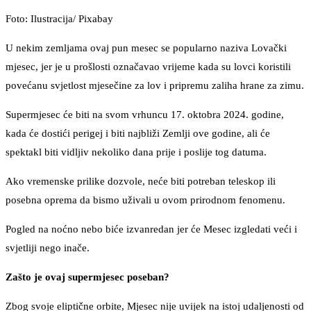
Foto: Ilustracija/ Pixabay
U nekim zemljama ovaj pun mesec se popularno naziva Lovački
mjesec, jer je u prošlosti označavao vrijeme kada su lovci koristili
povećanu svjetlost mjesečine za lov i pripremu zaliha hrane za zimu.
Supermjesec će biti na svom vrhuncu 17. oktobra 2024. godine,
kada će dostići perigej i biti najbliži Zemlji ove godine, ali će
spektakl biti vidljiv nekoliko dana prije i poslije tog datuma.
Ako vremenske prilike dozvole, neće biti potreban teleskop ili
posebna oprema da bismo uživali u ovom prirodnom fenomenu.
Pogled na noćno nebo biće izvanredan jer će Mesec izgledati veći i
svjetliji nego inače.
Zašto je ovaj supermjesec poseban?
Zbog svoje eliptične orbite, Mjesec nije uvijek na istoj udaljenosti od