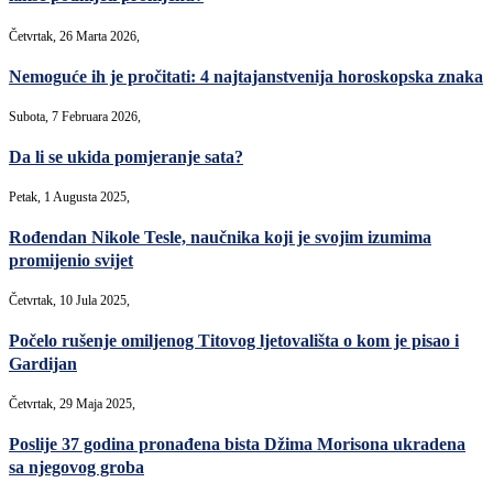
Četvrtak, 26 Marta 2026,
Nemoguće ih je pročitati: 4 najtajanstvenija horoskopska znaka
Subota, 7 Februara 2026,
Da li se ukida pomjeranje sata?
Petak, 1 Augusta 2025,
Rođendan Nikole Tesle, naučnika koji je svojim izumima
promijenio svijet
Četvrtak, 10 Jula 2025,
Počelo rušenje omiljenog Titovog ljetovališta o kom je pisao i
Gardijan
Četvrtak, 29 Maja 2025,
Poslije 37 godina pronađena bista Džima Morisona ukradena
sa njegovog groba