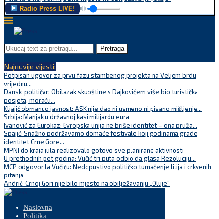
Radio Press LIVE!
Pretraga
Najnovije vijesti:
Potpisan ugovor za prvu fazu stambenog projekta na Veljem brdu
vrijednu...
Danski političar: Obilazak skupštine s Dajkovićem više bio turistička
posjeta, moraću...
Kljajić obmanuo javnost: ASK nije dao ni usmeno ni pisano mišljenje...
Srbija: Manjak u državnoj kasi milijardu eura
Ivanović za Eurokaz: Evropska unija ne briše identitet – ona pruža...
Spajić: Snažno podržavamo domaće festivale koji godinama grade
identitet Crne Gore...
MPNI do kraja jula realizovalo gotovo sve planirane aktivnosti
U prethodnih pet godina: Vučić tri puta odbio da glasa Rezoluciju...
MCP odgovorila Vučiću: Nedopustivo političko tumačenje litija i crkvenih
pitanja
Andrić: Crnoj Gori nije bilo mjesto na obilježavanju „Oluje“
Naslovna
Politika