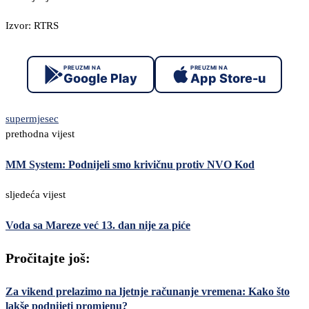
Izvor: RTRS
PREUZMI NA
PREUZMI NA
Google Play
App Store-u
supermjesec
prethodna vijest
MM System: Podnijeli smo krivičnu protiv NVO Kod
sljedeća vijest
Voda sa Mareze već 13. dan nije za piće
Pročitajte još:
Za vikend prelazimo na ljetnje računanje vremena: Kako što
lakše podnijeti promjenu?