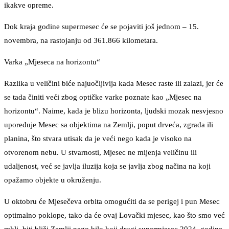
ikakve opreme.
Dok kraja godine supermesec će se pojaviti još jednom – 15.
novembra, na rastojanju od 361.866 kilometara.
Varka „Mjeseca na horizontu“
Razlika u veličini biće najuočljivija kada Mesec raste ili zalazi, jer će
se tada činiti veći zbog optičke varke poznate kao „Mjesec na
horizontu“. Naime, kada je blizu horizonta, ljudski mozak nesvjesno
upoređuje Mesec sa objektima na Zemlji, poput drveća, zgrada ili
planina, što stvara utisak da je veći nego kada je visoko na
otvorenom nebu. U stvarnosti, Mjesec ne mijenja veličinu ili
udaljenost, već se javlja iluzija koja se javlja zbog načina na koji
opažamo objekte u okruženju.
U oktobru će Mjesečeva orbita omogućiti da se perigej i pun Mesec
optimalno poklope, tako da će ovaj Lovački mjesec, kao što smo već