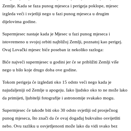
Zemlje. Kada se faza punog mjeseca i perigeja poklope, mjesec
izgleda veći i svjetliji nego u fazi punog mjeseca u drugim
dijelovima godine.
Supermjesec nastaje kada je Mjesec u fazi punog mjeseca i
istovremeno u svojoj orbiti najbližoj Zemlji, poznatoj kao perigej.
Ovaj Lovački mjesec biće poseban iz nekoliko razloga:
Biće najveći supermjesec u godini jer će se približiti Zemlji više
nego u bilo koje drugo doba ove godine.
Tokom perigeja će izgledati oko 15 odsto veći nego kada je
najudaljeniji od Zemlje u apogeju. Iako ljudsko oko to ne može lako
da primijeti, ljubitelji fotografije i astronomije svakako mogu.
Supermjesec će takođe biti oko 30 odsto svjetliji od prosječnog
punog mjeseca, što znači da će ovaj događaj bukvalno osvijetliti
nebo. Ovu razliku u osvjetljenosti može lako da vidi svako bez