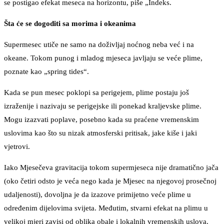
se postigao efekat meseca na horizontu, piše „Indeks.
Šta će se dogoditi sa morima i okeanima
Supermesec utiče ne samo na doživljaj noćnog neba već i na
okeane. Tokom punog i mladog mjeseca javljaju se veće plime,
poznate kao „spring tides“.
Kada se pun mesec poklopi sa perigejem, plime postaju još
izraženije i nazivaju se perigejske ili ponekad kraljevske plime.
Mogu izazvati poplave, posebno kada su praćene vremenskim
uslovima kao što su nizak atmosferski pritisak, jake kiše i jaki
vjetrovi.
Iako Mjesečeva gravitacija tokom supermjeseca nije dramatično jača
(oko četiri odsto je veća nego kada je Mjesec na njegovoj prosečnoj
udaljenosti), dovoljna je da izazove primijetno veće plime u
određenim dijelovima svijeta. Međutim, stvarni efekat na plimu u
velikoj mjeri zavisi od oblika obale i lokalnih vremenskih uslova.