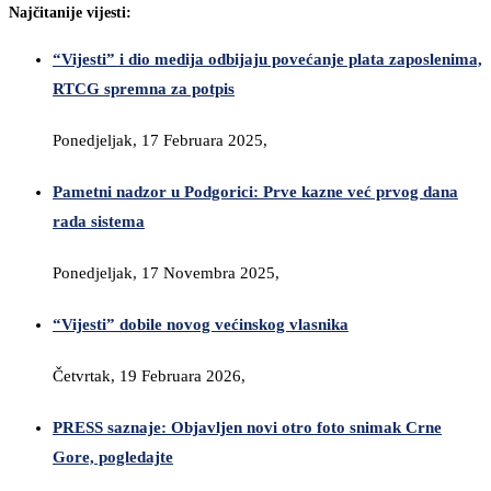
Najčitanije vijesti:
“Vijesti” i dio medija odbijaju povećanje plata zaposlenima,
RTCG spremna za potpis
Ponedjeljak, 17 Februara 2025,
Pametni nadzor u Podgorici: Prve kazne već prvog dana
rada sistema
Ponedjeljak, 17 Novembra 2025,
“Vijesti” dobile novog većinskog vlasnika
Četvrtak, 19 Februara 2026,
PRESS saznaje: Objavljen novi otro foto snimak Crne
Gore, pogledajte