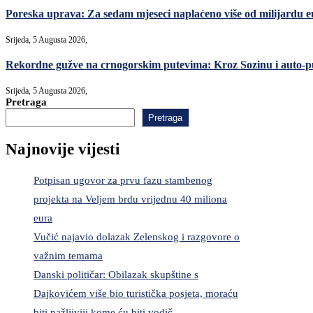
Poreska uprava: Za sedam mjeseci naplaćeno više od milijardu 
Srijeda, 5 Augusta 2026,
Rekordne gužve na crnogorskim putevima: Kroz Sozinu i auto-put
Srijeda, 5 Augusta 2026,
Pretraga
Pretraga
Najnovije vijesti
Potpisan ugovor za prvu fazu stambenog
projekta na Veljem brdu vrijednu 40 miliona
eura
Vučić najavio dolazak Zelenskog i razgovore o
važnim temama
Danski političar: Obilazak skupštine s
Dajkovićem više bio turistička posjeta, moraću
biti pažljiviji kome ću biti vodič