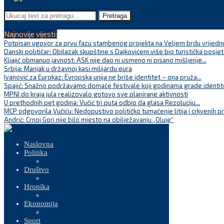
Pretraga
Najnovije vijesti:
Potpisan ugovor za prvu fazu stambenog projekta na Veljem brdu vrijednu
Danski političar: Obilazak skupštine s Dajkovićem više bio turistička posjet
Kljajić obmanuo javnost: ASK nije dao ni usmeno ni pisano mišljenje...
Srbija: Manjak u državnoj kasi milijardu eura
Ivanović za Eurokaz: Evropska unija ne briše identitet – ona pruža...
Spajić: Snažno podržavamo domaće festivale koji godinama grade identite
MPNI do kraja jula realizovalo gotovo sve planirane aktivnosti
U prethodnih pet godina: Vučić tri puta odbio da glasa Rezoluciju...
MCP odgovorila Vučiću: Nedopustivo političko tumačenje litija i crkvenih pi
Andrić: Crnoj Gori nije bilo mjesto na obilježavanju „Oluje“
Naslovna
Politika
Društvo
Hronika
Ekonomija
Sport