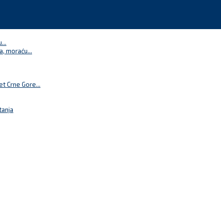
...
a, moraću...
t Crne Gore...
tanja