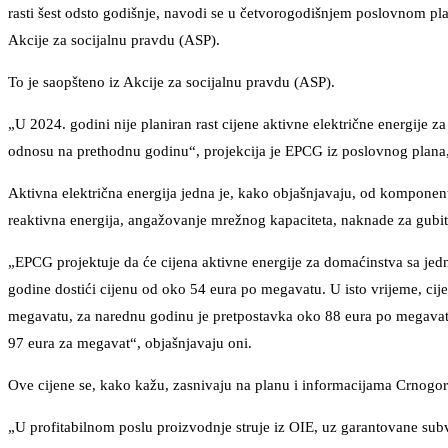
rasti šest odsto godišnje, navodi se u četvorogodišnjem poslovnom pl
Akcije za socijalnu pravdu (ASP).
To je saopšteno iz Akcije za socijalnu pravdu (ASP).
„U 2024. godini nije planiran rast cijene aktivne električne energije z
odnosu na prethodnu godinu“, projekcija je EPCG iz poslovnog plana
Aktivna električna energija jedna je, kako objašnjavaju, od komponenti
reaktivna energija, angažovanje mrežnog kapaciteta, naknade za gubitke
„EPCG projektuje da će cijena aktivne energije za domaćinstva sa jed
godine dostići cijenu od oko 54 eura po megavatu. U isto vrijeme, cij
megavatu, za narednu godinu je pretpostavka oko 88 eura po megavatu
97 eura za megavat“, objašnjavaju oni.
Ove cijene se, kako kažu, zasnivaju na planu i informacijama Crnogorsk
„U profitabilnom poslu proizvodnje struje iz OIE, uz garantovane sub