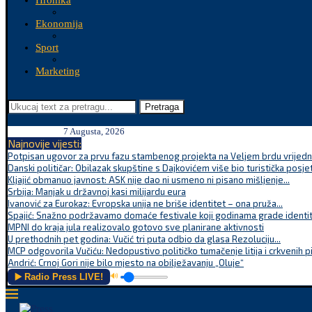
Hronika
Ekonomija
Sport
Marketing
Pretraga
7 Augusta, 2026
Najnovije vijesti:
Potpisan ugovor za prvu fazu stambenog projekta na Veljem brdu vrijednu
Danski političar: Obilazak skupštine s Dajkovićem više bio turistička posjet
Kljajić obmanuo javnost: ASK nije dao ni usmeno ni pisano mišljenje...
Srbija: Manjak u državnoj kasi milijardu eura
Ivanović za Eurokaz: Evropska unija ne briše identitet – ona pruža...
Spajić: Snažno podržavamo domaće festivale koji godinama grade identite
MPNI do kraja jula realizovalo gotovo sve planirane aktivnosti
U prethodnih pet godina: Vučić tri puta odbio da glasa Rezoluciju...
MCP odgovorila Vučiću: Nedopustivo političko tumačenje litija i crkvenih p
Andrić: Crnoj Gori nije bilo mjesto na obilježavanju „Oluje“
▶️ Radio Press LIVE!
🔊