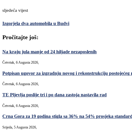
sljedeća vijest
Izgorjela dva automobila u Budvi
Pročitajte još:
Na kraju jula manje od 24 hiljade nezaposlenih
Četvrtak, 6 Augusta 2026,
Potpisan ugovor za izgradnju novog i rekonstrukciju postojećeg
Četvrtak, 6 Augusta 2026,
TE Pljevlja poslije tri i po dana zastoja nastavila rad
Četvrtak, 6 Augusta 2026,
Crna Gora za 19 godina stigla sa 36% na 54% prosjeka standard
Srijeda, 5 Augusta 2026,