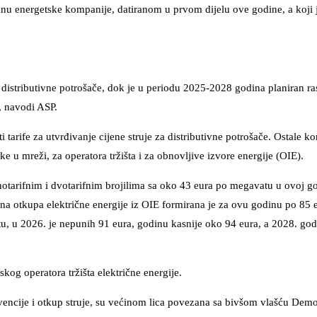
anu energetske kompanije, datiranom u prvom dijelu ove godine, a koji 
a distributivne potrošače, dok je u periodu 2025-2028 godina planiran ra
, navodi ASP.
 tarife za utvrđivanje cijene struje za distributivne potrošače. Ostale 
 u mreži, za operatora tržišta i za obnovljive izvore energije (OIE).
notarifnim i dvotarifnim brojilima sa oko 43 eura po megavatu u ovoj g
ena otkupa električne energije iz OIE formirana je za ovu godinu po 85 
, u 2026. je nepunih 91 eura, godinu kasnije oko 94 eura, a 2028. go
og operatora tržišta električne energije.
vencije i otkup struje, su većinom lica povezana sa bivšom vlašću Demo