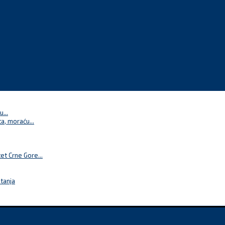
...
a, moraću...
t Crne Gore...
itanja