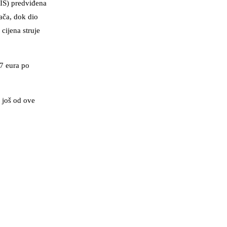
DIS) predviđena
ača, dok dio
cijena struje
47 eura po
i još od ove