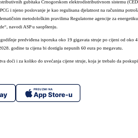
e distributivnih gubitaka Crnogorskom elektrodistributivnom sistemu (CE
G i njeno poslovanje je kao regulisana djelatnost na računima potroš
oblematičnim metodološkim pravilima Regulatorne agencije za energetiku 
ude“, navodi ASP u saopštenju.
godišnje predviđena isporuka oko 19 gigavata struje po cijeni od oko 
2028. godine ta cijena bi dostigla nepunih 60 eura po megavatu.
a doći i za koliko do uvećanja cijene struje, koja je trebalo da poskup
PREUZMI NA
lay
App Store-u