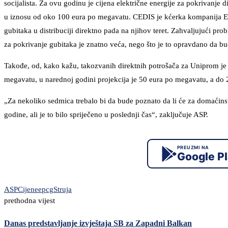
socijalista. Za ovu godinu je cijena električne energije za pokrivanj
u iznosu od oko 100 eura po megavatu. CEDIS je kćerka kompanija EPC
gubitaka u distribuciji direktno pada na njihov teret. Zahvaljujući pr
za pokrivanje gubitaka je znatno veća, nego što je to opravdano da b
Takođe, od, kako kažu, takozvanih direktnih potrošača za Uniprom je 
megavatu, u narednoj godini projekcija je 50 eura po megavatu, a do 
„Za nekoliko sedmica trebalo bi da bude poznato da li će za domaćinstv
godine, ali je to bilo spriječeno u poslednji čas“, zaključuje ASP.
PREUZMI NA
Google P
ASP
Cijene
epcg
Struja
prethodna vijest
Danas predstavljanje izvještaja SB za Zapadni Balkan