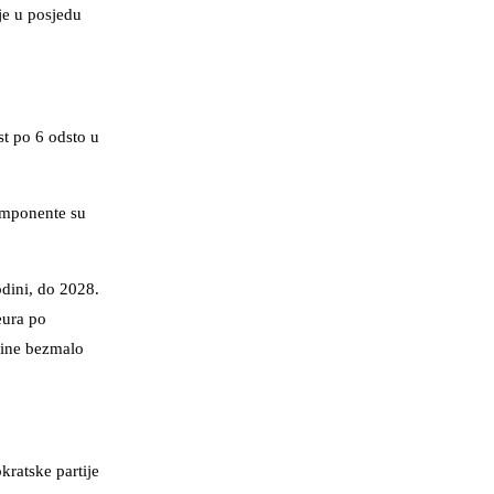
je u posjedu
st po 6 odsto u
komponente su
odini, do 2028.
eura po
dine bezmalo
kratske partije