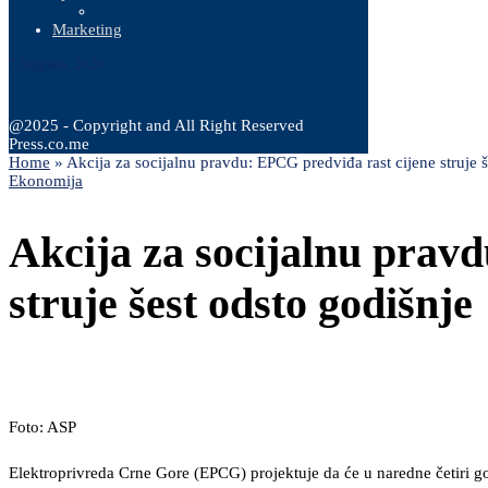
Marketing
7 Augusta, 2026
@2025 - Copyright and All Right Reserved
Press.co.me
Home
»
Akcija za socijalnu pravdu: EPCG predviđa rast cijene struje š
Ekonomija
Akcija za socijalnu prav
struje šest odsto godišnje
Foto: ASP
Elektroprivreda Crne Gore (EPCG) projektuje da će u naredne četiri god