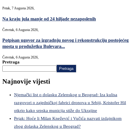
Petak, 7 Augusta 2026,
Na kraju jula manje od 24 hiljade nezaposlenih
Četvrtak, 6 Augusta 2026,
Potpisan ugovor za izgradnju novog i rekonstrukciju postojećeg
mosta u produžetku Bulevara...
Četvrtak, 6 Augusta 2026,
Pretraga
Pretraga
Najnovije vijesti
Njemački list o dolasku Zelenskog u Beograd: Iza kulisa
razgovori o zajedničkoj fabrici dronova u Srbiji, Kristofer Hil
otkrio kako srpska municija stiže do Ukrajine
Pejak: Hoće li Milan Knežević i Vučića nazvati izdajnikom
zbog dolaska Zelenskog u Beograd?