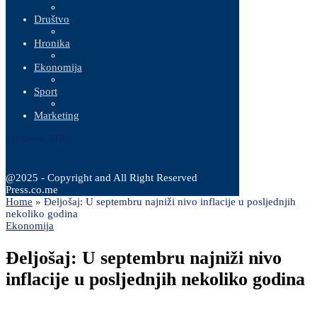
Društvo
Hronika
Ekonomija
Sport
Marketing
7 Augusta, 2026
@2025 - Copyright and All Right Reserved
Press.co.me
Home
»
Đeljošaj: U septembru najniži nivo inflacije u posljednjih
nekoliko godina
Ekonomija
Đeljošaj: U septembru najniži nivo
inflacije u posljednjih nekoliko godina