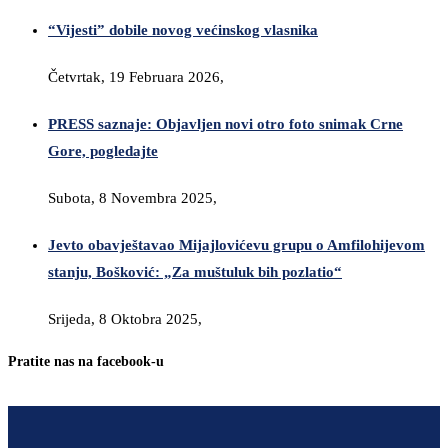
“Vijesti” dobile novog većinskog vlasnika
Četvrtak, 19 Februara 2026,
PRESS saznaje: Objavljen novi otro foto snimak Crne
Gore, pogledajte
Subota, 8 Novembra 2025,
Jevto obavještavao Mijajlovićevu grupu o Amfilohijevom
stanju, Bošković: „Za muštuluk bih pozlatio“
Srijeda, 8 Oktobra 2025,
Pratite nas na facebook-u