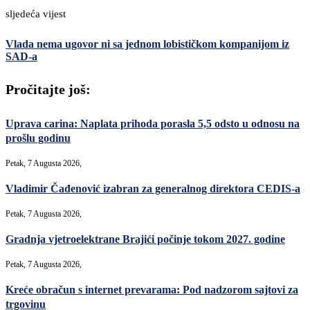
sljedeća vijest
Vlada nema ugovor ni sa jednom lobističkom kompanijom iz
SAD-a
Pročitajte još:
Uprava carina: Naplata prihoda porasla 5,5 odsto u odnosu na
prošlu godinu
Petak, 7 Augusta 2026,
Vladimir Čađenović izabran za generalnog direktora CEDIS-a
Petak, 7 Augusta 2026,
Gradnja vjetroelektrane Brajići počinje tokom 2027. godine
Petak, 7 Augusta 2026,
Kreće obračun s internet prevarama: Pod nadzorom sajtovi za
trgovinu