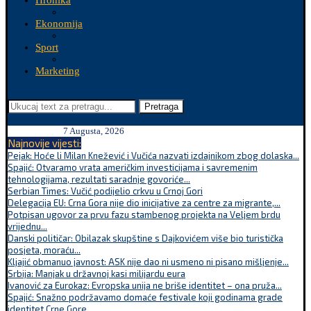
Hronika
Ekonomija
Sport
Marketing
Pretraga
7 Augusta, 2026
Najnovije vijesti:
Pejak: Hoće li Milan Knežević i Vučića nazvati izdajnikom zbog dolaska...
Spajić: Otvaramo vrata američkim investicijama i savremenim
tehnologijama, rezultati saradnje govoriće...
Serbian Times: Vučić podijelio crkvu u Crnoj Gori
Delegacija EU: Crna Gora nije dio inicijative za centre za migrante,...
Potpisan ugovor za prvu fazu stambenog projekta na Veljem brdu
vrijednu...
Danski političar: Obilazak skupštine s Dajkovićem više bio turistička
posjeta, moraću...
Kljajić obmanuo javnost: ASK nije dao ni usmeno ni pisano mišljenje...
Srbija: Manjak u državnoj kasi milijardu eura
Ivanović za Eurokaz: Evropska unija ne briše identitet – ona pruža...
Spajić: Snažno podržavamo domaće festivale koji godinama grade
identitet Crne Gore...