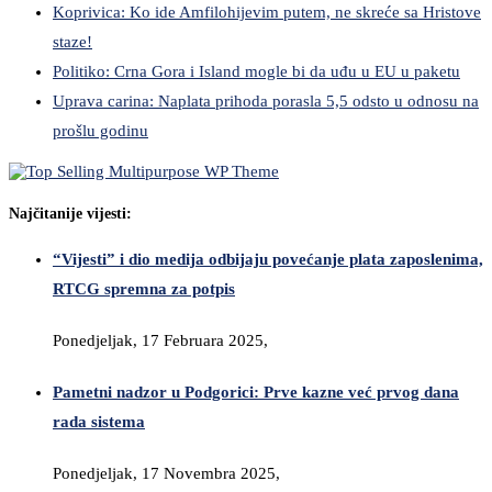
Koprivica: Ko ide Amfilohijevim putem, ne skreće sa Hristove
staze!
Politiko: Crna Gora i Island mogle bi da uđu u EU u paketu
Uprava carina: Naplata prihoda porasla 5,5 odsto u odnosu na
prošlu godinu
Najčitanije vijesti:
“Vijesti” i dio medija odbijaju povećanje plata zaposlenima,
RTCG spremna za potpis
Ponedjeljak, 17 Februara 2025,
Pametni nadzor u Podgorici: Prve kazne već prvog dana
rada sistema
Ponedjeljak, 17 Novembra 2025,