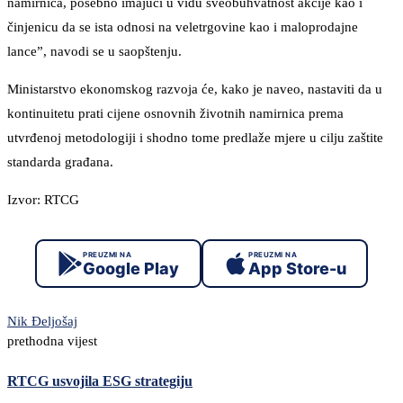
namirnica, posebno imajući u vidu sveobuhvatnost akcije kao i
činjenicu da se ista odnosi na veletrgovine kao i maloprodajne
lance”, navodi se u saopštenju.
Ministarstvo ekonomskog razvoja će, kako je naveo, nastaviti da u
kontinuitetu prati cijene osnovnih životnih namirnica prema
utvrđenoj metodologiji i shodno tome predlaže mjere u cilju zaštite
standarda građana.
Izvor: RTCG
PREUZMI NA
PREUZMI NA
Google Play
App Store-u
Nik Đeljošaj
prethodna vijest
RTCG usvojila ESG strategiju