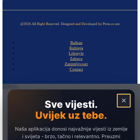
@2026.All Right Reserved. Designed and Developed by Press.co.me
Balkan
Kuhinja
Lifestyle
Zabava
Zanimljivosti
Contact
Naslovna
×
Sve vijesti.
Politika
Uvijek uz tebe.
Društvo
Hronika
Naša aplikacija donosi najvažnije vijesti iz zemlje
Ekonomija
i svijeta - brzo, tačno i relevantno. Preuzmi