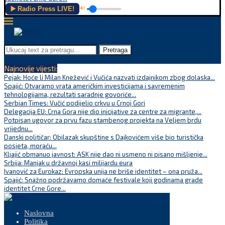
▶️ Radio Press LIVE!
🔊
Pretraga
Najnovije vijesti:
Pejak: Hoće li Milan Knežević i Vučića nazvati izdajnikom zbog dolaska...
Spajić: Otvaramo vrata američkim investicijama i savremenim
tehnologijama, rezultati saradnje govoriće...
Serbian Times: Vučić podijelio crkvu u Crnoj Gori
Delegacija EU: Crna Gora nije dio inicijative za centre za migrante,...
Potpisan ugovor za prvu fazu stambenog projekta na Veljem brdu
vrijednu...
Danski političar: Obilazak skupštine s Dajkovićem više bio turistička
posjeta, moraću...
Kljajić obmanuo javnost: ASK nije dao ni usmeno ni pisano mišljenje...
Srbija: Manjak u državnoj kasi milijardu eura
Ivanović za Eurokaz: Evropska unija ne briše identitet – ona pruža...
Spajić: Snažno podržavamo domaće festivale koji godinama grade
identitet Crne Gore...
Naslovna
Politika