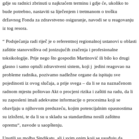
gdje su radnici zbrinuti u najkraćem terminu i gdje će, ukoliko to
bude potrebno, nastaviti sa liječenjem i tretmanom o trošku
državnog Fonda za zdravstveno osiguranje, navodi se u reagovanju
iz tog resora.
“ Podsjećanja radi riječ je o referentnoj regionalnoj ustanovi u oblasti
zaštitie stanovništva od jonizujućih zračenja i profesionalne
toksikologije. Prije nego što gospodin Martinović ili bilo ko drugi
glasno i samo optuži zdravstveni sistem, koji j jedini reagovao na
probleme radnika, pozivamo nadležne organe da ispitaju sve
pojedinosti iz ovog slučaja, a prije svega – da li se na naznačenom
radnom mjestu poštovao Akt o procjeni rizika i zaštiti na radu, da li
su zaposleni imali adekvatne informacije o procesima koji se
obavljaju u njihovom preduzeću, kojim potencijalnim opasnostima
su izloženi, te da li su u skladu sa standardima nosili zaštitnu
opremu“, navode u saopštenju.
Uputili su molbu Sindikatu, ali i svim onim koji se usuđuju da