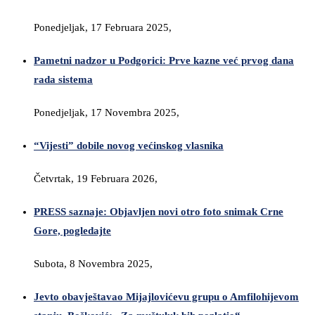
Ponedjeljak, 17 Februara 2025,
Pametni nadzor u Podgorici: Prve kazne već prvog dana
rada sistema
Ponedjeljak, 17 Novembra 2025,
“Vijesti” dobile novog većinskog vlasnika
Četvrtak, 19 Februara 2026,
PRESS saznaje: Objavljen novi otro foto snimak Crne
Gore, pogledajte
Subota, 8 Novembra 2025,
Jevto obavještavao Mijajlovićevu grupu o Amfilohijevom