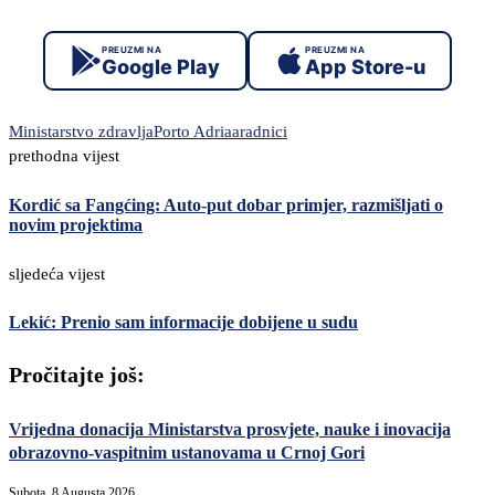
PREUZMI NA
PREUZMI NA
Google Play
App Store-u
Ministarstvo zdravlja
Porto Adriaa
radnici
prethodna vijest
Kordić sa Fangćing: Auto-put dobar primjer, razmišljati o
novim projektima
sljedeća vijest
Lekić: Prenio sam informacije dobijene u sudu
Pročitajte još:
Vrijedna donacija Ministarstva prosvjete, nauke i inovacija
obrazovno-vaspitnim ustanovama u Crnoj Gori
Subota, 8 Augusta 2026,