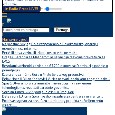
vrijednu...
▶️ Radio Press LIVE!
🔊
Pretraga
Najnovije vijesti:
Na proslavi Vučjeg Dola razgovarano o Bokokotorskoj eparhiji i
mogućem razrješenju...
Perić: Ili nova većina ili izbori, ovako više ne može
Dragaš: Saradnja sa Masdarom je najvažnija razvojna prekretnica za
EPCG
Besplatni udžbenici za više od 67.700 osnovaca: Distribucija počinje u
ponedjeljak
Kao iz snova – Crna Gora u finalu Svjetskog prvenstva!
Pejak: Hoće li Milan Knežević i Vučića nazvati izdajnikom zbog dolaska...
Spajić: Otvaramo vrata američkim investicijama i savremenim
tehnologijama, rezultati saradnje govoriće...
Serbian Times: Vučić podijelio crkvu u Crnoj Gori
Delegacija EU: Crna Gora nije dio inicijative za centre za migrante,...
Potpisan ugovor za prvu fazu stambenog projekta na Veljem brdu
vrijednu...