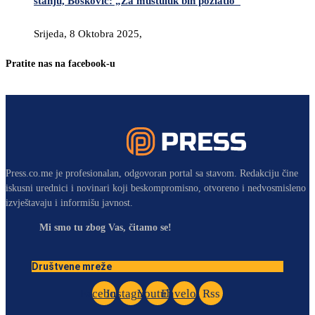
stanju, Bošković: „Za muštuluk bih pozlatio“
Srijeda, 8 Oktobra 2025,
Pratite nas na facebook-u
Press.co.me je profesionalan, odgovoran portal sa stavom. Redakciju čine
iskusni urednici i novinari koji beskompromisno, otvoreno i nedvosmisleno
izvještavaju i informišu javnost.
Mi smo tu zbog Vas, čitamo se!
Društvene mreže
Facebook
Instagram
Youtube
Envelope
Rss