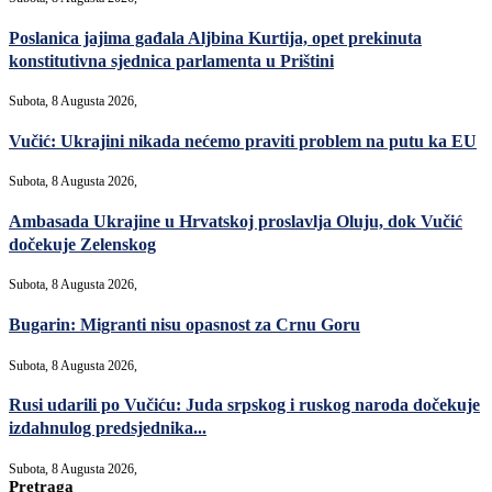
Poslanica jajima gađala Aljbina Kurtija, opet prekinuta
konstitutivna sjednica parlamenta u Prištini
Subota, 8 Augusta 2026,
Vučić: Ukrajini nikada nećemo praviti problem na putu ka EU
Subota, 8 Augusta 2026,
Ambasada Ukrajine u Hrvatskoj proslavlja Oluju, dok Vučić
dočekuje Zelenskog
Subota, 8 Augusta 2026,
Bugarin: Migranti nisu opasnost za Crnu Goru
Subota, 8 Augusta 2026,
Rusi udarili po Vučiću: Juda srpskog i ruskog naroda dočekuje
izdahnulog predsjednika...
Subota, 8 Augusta 2026,
Pretraga