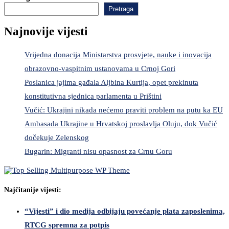
Pretraga
Najnovije vijesti
Vrijedna donacija Ministarstva prosvjete, nauke i inovacija
obrazovno-vaspitnim ustanovama u Crnoj Gori
Poslanica jajima gađala Aljbina Kurtija, opet prekinuta
konstitutivna sjednica parlamenta u Prištini
Vučić: Ukrajini nikada nećemo praviti problem na putu ka EU
Ambasada Ukrajine u Hrvatskoj proslavlja Oluju, dok Vučić
dočekuje Zelenskog
Bugarin: Migranti nisu opasnost za Crnu Goru
Najčitanije vijesti:
“Vijesti” i dio medija odbijaju povećanje plata zaposlenima,
RTCG spremna za potpis