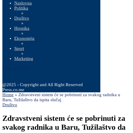
Naslovna
Politika
Društvo
Hronika
Ekonomija
Sport
Marketing
8 Augusta, 2026
@2025 - Copyright and All Right Reserved
Press.co.me
Home
»
Zdravstveni sistem će se pobrinuti za svakog radnika u
Baru, Tužilaštvo da ispita slučaj
Društvo
Zdravstveni sistem će se pobrinuti za
svakog radnika u Baru, Tužilaštvo da