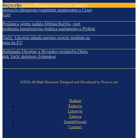
Najnovije
Vrijedna donacija Ministarstva prosvjete, nauke i
inovacija obrazovno-vaspitnim ustanovama u Crnoj
Gori
Poslanica jajima gađala Aljbina Kurtija, opet
prekinuta konstitutivna sjednica parlamenta u Prištini
Vučić: Ukrajini nikada nećemo praviti problem na
putu ka EU
Ambasada Ukrajine u Hrvatskoj proslavlja Oluju,
dok Vučić dočekuje Zelenskog
@2026.All Right Reserved. Designed and Developed by Press.co.me
Balkan
Kuhinja
Lifestyle
Zabava
Zanimljivosti
Contact