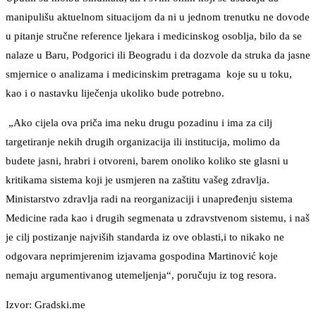
manipulišu aktuelnom situacijom da ni u jednom trenutku ne dovode
u pitanje stručne reference ljekara i medicinskog osoblja, bilo da se
nalaze u Baru, Podgorici ili Beogradu i da dozvole da struka da jasne
smjernice o analizama i medicinskim pretragama koje su u toku,
kao i o nastavku liječenja ukoliko bude potrebno.
„Ako cijela ova priča ima neku drugu pozadinu i ima za cilj
targetiranje nekih drugih organizacija ili institucija, molimo da
budete jasni, hrabri i otvoreni, barem onoliko koliko ste glasni u
kritikama sistema koji je usmjeren na zaštitu vašeg zdravlja.
Ministarstvo zdravlja radi na reorganizaciji i unapređenju sistema
Medicine rada kao i drugih segmenata u zdravstvenom sistemu, i naš
je cilj postizanje najviših standarda iz ove oblasti,i to nikako ne
odgovara neprimjerenim izjavama gospodina Martinović koje
nemaju argumentivanog utemeljenja“, poručuju iz tog resora.
Izvor: Gradski.me