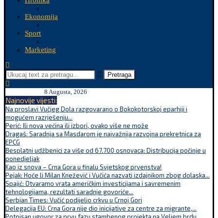
Hronika
Ekonomija
Sport
Marketing
Pretraga
8 Augusta, 2026
Najnovije vijesti:
Na proslavi Vučjeg Dola razgovarano o Bokokotorskoj eparhiji i
mogućem razrješenju...
Perić: Ili nova većina ili izbori, ovako više ne može
Dragaš: Saradnja sa Masdarom je najvažnija razvojna prekretnica za
EPCG
Besplatni udžbenici za više od 67.700 osnovaca: Distribucija počinje u
ponedjeljak
Kao iz snova – Crna Gora u finalu Svjetskog prvenstva!
Pejak: Hoće li Milan Knežević i Vučića nazvati izdajnikom zbog dolaska...
Spajić: Otvaramo vrata američkim investicijama i savremenim
tehnologijama, rezultati saradnje govoriće...
Serbian Times: Vučić podijelio crkvu u Crnoj Gori
Delegacija EU: Crna Gora nije dio inicijative za centre za migrante,...
Potpisan ugovor za prvu fazu stambenog projekta na Veljem brdu