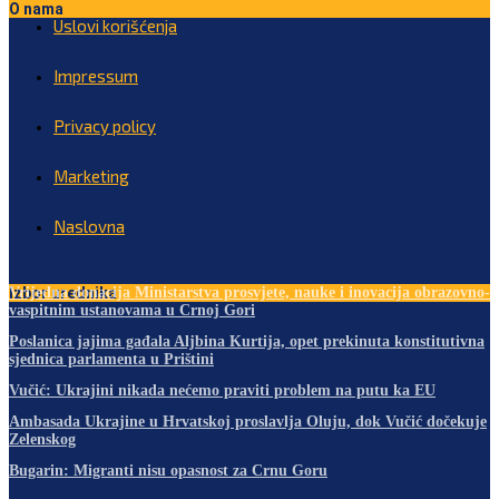
O nama
Uslovi korišćenja
Impressum
Privacy policy
Marketing
Naslovna
Izbor urednika
Vrijedna donacija Ministarstva prosvjete, nauke i inovacija obrazovno-
vaspitnim ustanovama u Crnoj Gori
Poslanica jajima gađala Aljbina Kurtija, opet prekinuta konstitutivna
sjednica parlamenta u Prištini
Vučić: Ukrajini nikada nećemo praviti problem na putu ka EU
Ambasada Ukrajine u Hrvatskoj proslavlja Oluju, dok Vučić dočekuje
Zelenskog
Bugarin: Migranti nisu opasnost za Crnu Goru