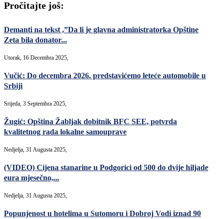
Pročitajte još:
Demanti na tekst ,”Da li je glavna administratorka Opštine
Zeta bila donator...
Utorak, 16 Decembra 2025,
Vučić: Do decembra 2026. predstavićemo leteće automobile u
Srbiji
Srijeda, 3 Septembra 2025,
Žugić: Opština Žabljak dobitnik BFC SEE, potvrda
kvalitetnog rada lokalne samouprave
Nedjelja, 31 Augusta 2025,
(VIDEO) Cijena stanarine u Podgorici od 500 do dvije hiljade
eura mjesečno,...
Nedjelja, 31 Augusta 2025,
Popunjenost u hotelima u Sutomoru i Dobroj Vodi iznad 90