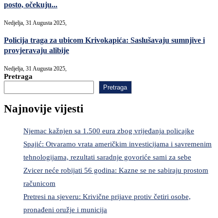
posto, očekuju...
Nedjelja, 31 Augusta 2025,
Policija traga za ubicom Krivokapića: Saslušavaju sumnjive i
provjeravaju alibije
Nedjelja, 31 Augusta 2025,
Pretraga
Pretraga
Najnovije vijesti
Njemac kažnjen sa 1.500 eura zbog vrijeđanja policajke
Spajić: Otvaramo vrata američkim investicijama i savremenim
tehnologijama, rezultati saradnje govoriće sami za sebe
Zvicer neće robijati 56 godina: Kazne se ne sabiraju prostom
računicom
Pretresi na sjeveru: Krivične prijave protiv četiri osobe,
pronađeni oružje i municija