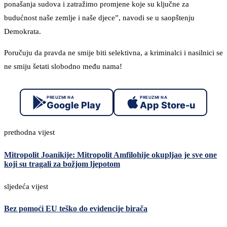
ponašanja sudova i zatražimo promjene koje su ključne za
budućnost naše zemlje i naše djece”, navodi se u saopštenju
Demokrata.
Poručuju da pravda ne smije biti selektivna, a kriminalci i nasilnici se
ne smiju šetati slobodno među nama!
PREUZMI NA
PREUZMI NA
Google Play
App Store-u
prethodna vijest
Mitropolit Joanikije: Mitropolit Amfilohije okupljao je sve one
koji su tragali za božjom ljepotom
sljedeća vijest
Bez pomoći EU teško do evidencije birača