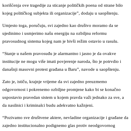
korišćenja ove tragedije za sticanje političkih poena od strane bilo
kojeg političkog subjekta ili organizacije”, dodaju u saopštenju.
Umjesto toga, poručuju, svi zajedno kao društvo moramo da se
ujedinimo i usmjerimo našu energiju na ozbiljnu reformu
pravosudnog sistema kojeg nam je bivši režim ostavio u rasulu.
“Stanje u našem pravosuđu je alarmantno i jasno je da ovakve
institucije ne mogu više imati povjerenje naroda, što je potrvdio i
današnji masovni protest građana u Baru”, navode u saopštenju.
Zato je, ističu, krajnje vrijeme da svi zajedno preuzmemo
odgovornost i pokrenemo ozbiljne promjene kako bi se konačno
uspostavio pravedan sistem u kojem pravda važi jednako za sve, a
da nasilnici i kriminalci budu adekvatno kažnjeni.
“Pozivamo sve društvene aktere, nevladine organizacije i građane da
zajedno institucionalno podignemo glas protiv neodgovornog