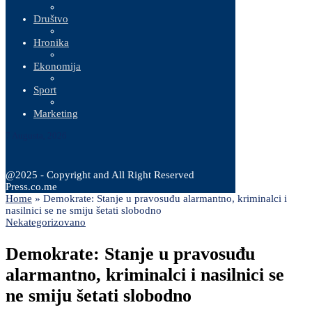
Društvo
Hronika
Ekonomija
Sport
Marketing
7 Augusta, 2026
@2025 - Copyright and All Right Reserved
Press.co.me
Home
»
Demokrate: Stanje u pravosuđu alarmantno, kriminalci i
nasilnici se ne smiju šetati slobodno
Nekategorizovano
Demokrate: Stanje u pravosuđu
alarmantno, kriminalci i nasilnici se
ne smiju šetati slobodno