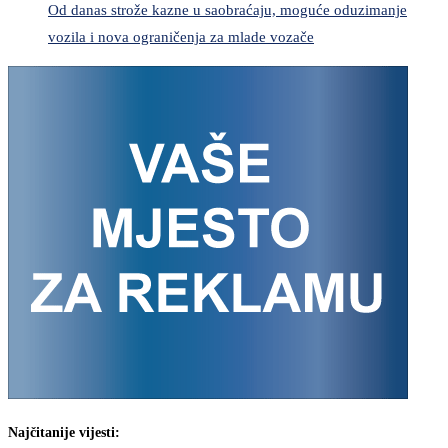
Od danas strože kazne u saobraćaju, moguće oduzimanje
vozila i nova ograničenja za mlade vozače
Najčitanije vijesti: