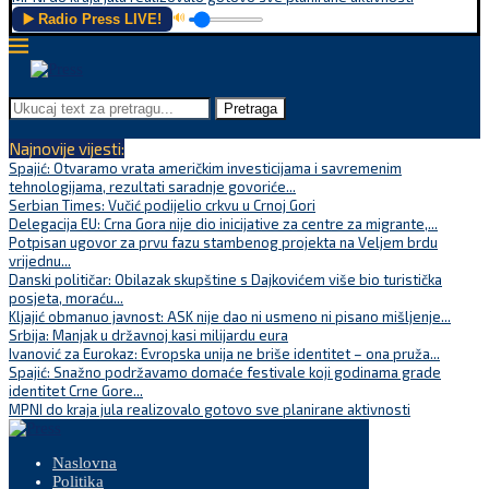
▶️ Radio Press LIVE!
🔊
Pretraga
Najnovije vijesti:
Spajić: Otvaramo vrata američkim investicijama i savremenim
tehnologijama, rezultati saradnje govoriće...
Serbian Times: Vučić podijelio crkvu u Crnoj Gori
Delegacija EU: Crna Gora nije dio inicijative za centre za migrante,...
Potpisan ugovor za prvu fazu stambenog projekta na Veljem brdu
vrijednu...
Danski političar: Obilazak skupštine s Dajkovićem više bio turistička
posjeta, moraću...
Kljajić obmanuo javnost: ASK nije dao ni usmeno ni pisano mišljenje...
Srbija: Manjak u državnoj kasi milijardu eura
Ivanović za Eurokaz: Evropska unija ne briše identitet – ona pruža...
Spajić: Snažno podržavamo domaće festivale koji godinama grade
identitet Crne Gore...
MPNI do kraja jula realizovalo gotovo sve planirane aktivnosti
Naslovna
Politika