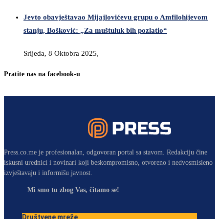
Jevto obavještavao Mijajlovićevu grupu o Amfilohijevom
stanju, Bošković: „Za muštuluk bih pozlatio“
Srijeda, 8 Oktobra 2025,
Pratite nas na facebook-u
Press.co.me je profesionalan, odgovoran portal sa stavom. Redakciju čine
iskusni urednici i novinari koji beskompromisno, otvoreno i nedvosmisleno
izvještavaju i informišu javnost.
Mi smo tu zbog Vas, čitamo se!
Društvene mreže