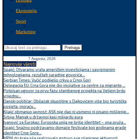
Hronika
Ekonomija
Sport
Marketing
Pretraga
7 Augusta, 2026
Najnovije vijesti:
Spajić: Otvaramo vrata američkim investicijama i savremenim
tehnologijama, rezultati saradnje govoriće...
Serbian Times: Vučić podijelio crkvu u Crnoj Gori
Delegacija EU: Crna Gora nije dio inicijative za centre za migrante,...
Potpisan ugovor za prvu fazu stambenog projekta na Veljem brdu
vrijednu...
Danski političar: Obilazak skupštine s Dajkovićem više bio turistička
posjeta, moraću...
Kljajić obmanuo javnost: ASK nije dao ni usmeno ni pisano mišljenje...
Srbija: Manjak u državnoj kasi milijardu eura
Ivanović za Eurokaz: Evropska unija ne briše identitet – ona pruža...
Spajić: Snažno podržavamo domaće festivale koji godinama grade
identitet Crne Gore...
MPNI do kraja jula realizovalo gotovo sve planirane aktivnosti