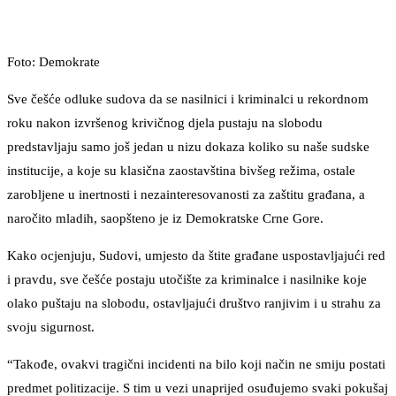
Foto: Demokrate
Sve češće odluke sudova da se nasilnici i kriminalci u rekordnom
roku nakon izvršenog krivičnog djela pustaju na slobodu
predstavljaju samo još jedan u nizu dokaza koliko su naše sudske
institucije, a koje su klasična zaostavština bivšeg režima, ostale
zarobljene u inertnosti i nezainteresovanosti za zaštitu građana, a
naročito mladih, saopšteno je iz Demokratske Crne Gore.
Kako ocjenjuju, Sudovi, umjesto da štite građane uspostavljajući red
i pravdu, sve češće postaju utočište za kriminalce i nasilnike koje
olako puštaju na slobodu, ostavljajući društvo ranjivim i u strahu za
svoju sigurnost.
“Takođe, ovakvi tragični incidenti na bilo koji način ne smiju postati
predmet politizacije. S tim u vezi unaprijed osuđujemo svaki pokušaj