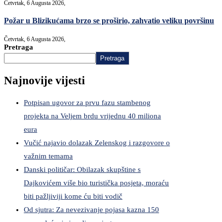
Četvrtak, 6 Augusta 2026,
Požar u Blizikućama brzo se proširio, zahvatio veliku površinu
Četvrtak, 6 Augusta 2026,
Pretraga
Pretraga
Najnovije vijesti
Potpisan ugovor za prvu fazu stambenog
projekta na Veljem brdu vrijednu 40 miliona
eura
Vučić najavio dolazak Zelenskog i razgovore o
važnim temama
Danski političar: Obilazak skupštine s
Dajkovićem više bio turistička posjeta, moraću
biti pažljiviji kome ću biti vodič
Od sjutra: Za nevezivanje pojasa kazna 150