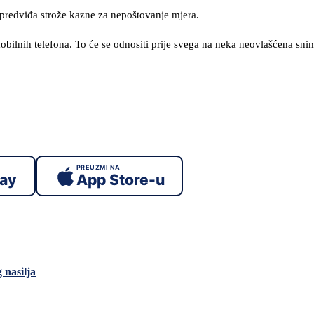
i predviđa strože kazne za nepoštovanje mjera.
bilnih telefona. To će se odnositi prije svega na neka neovlašćena sni
PREUZMI NA
lay
App Store-u
 nasilja