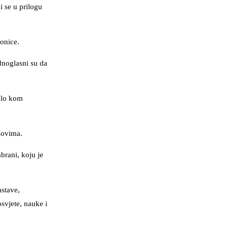
i se u prilogu
onice.
ednoglasni su da
ilo kom
asovima.
brani, koju je
astave,
osvjete, nauke i