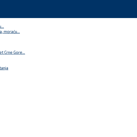
...
a, moraću...
t Crne Gore...
tanja