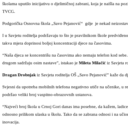
školama uputilo inicijativu o djelimičnoj zabrani, koja je naišla na p
TVCG.
Podgorička Osnovna škola „Savo Pejanović“ gdje je nekad neizostavni
I u Savjetu roditelja podržavaju to što je pravilnikom škole predviđeno
takva mjera doprinosi boljoj koncentraciji djece na časovima.
“Naša djeca se koncentrišu na časovima ako nemaju telefon kod sebe.
drugom sadržaju osim nastave”, istakao je
Mileta Milačić
iz Savjeta r
Dragan Drobnjak
iz Savjeta roditelja OŠ „Savo Pejanović” kaže da dje
Svjesni da upotreba mobilnih telefona negativno utiče na učenike, u re
podržao veliki broj vaspitno-obrazovnih ustanova.
“Najveći broj škola u Crnoj Gori danas ima posebne, da kažem, ladice
odnosno prilikom ulaska u školu. Tako da se zabrana odnosi i na učion
inovacija.