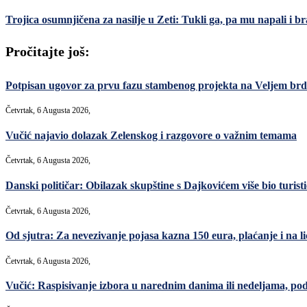
Trojica osumnjičena za nasilje u Zeti: Tukli ga, pa mu napali i b
Pročitajte još:
Potpisan ugovor za prvu fazu stambenog projekta na Veljem brdu
Četvrtak, 6 Augusta 2026,
Vučić najavio dolazak Zelenskog i razgovore o važnim temama
Četvrtak, 6 Augusta 2026,
Danski političar: Obilazak skupštine s Dajkovićem više bio turisti
Četvrtak, 6 Augusta 2026,
Od sjutra: Za nevezivanje pojasa kazna 150 eura, plaćanje i na lic
Četvrtak, 6 Augusta 2026,
Vučić: Raspisivanje izbora u narednim danima ili nedeljama, po