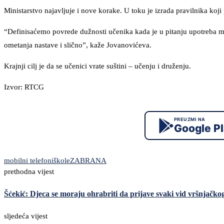
Ministarstvo najavljuje i nove korake. U toku je izrada pravilnika koj
“Definisaćemo povrede dužnosti učenika kada je u pitanju upotreba mo
ometanja nastave i slično”, kaže Jovanovićeva.
Krajnji cilj je da se učenici vrate suštini – učenju i druženju.
Izvor: RTCG
PREUZMI NA
Google P
mobilni telefoni
škole
ZABRANA
prethodna vijest
Šćekić: Djeca se moraju ohrabriti da prijave svaki vid vršnjačkog
sljedeća vijest