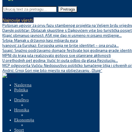
Pretraga
Najnovije vijesti:
Potpisan ugovor za prvu fazu stambenog projekta na Veljem brdu vrijednu
Danski političar: Obilazak skupštine s Dajkovićem više bio turistička posjet
Kljajić obmanuo javnost: ASK nije dao ni usmeno ni pisano mišljenje...
Srbija: Manjak u državnoj kasi milijardu eura
Ivanović za Eurokaz: Evropska unija ne briše identitet – ona pruža...
Spajić: Snažno podržavamo domaće festivale koji godinama grade identite
MPNI do kraja jula realizovalo gotovo sve planirane aktivnosti
U prethodnih pet godina: Vučić tri puta odbio da glasa Rezoluciju...
MCP odgovorila Vučiću: Nedopustivo političko tumačenje litija i crkvenih pi
Andrić: Crnoj Gori nije bilo mjesto na obilježavanju „Oluje“
Naslovna
Politika
Društvo
Hronika
Ekonomija
Sport