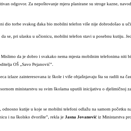
ozitivan odgovor. Za nepoštovanje mjera planirane su stroge kazne, navod
 dio torbe svakog đaka bio mobilni telefon više nije dobrodošao u uči
 da se, pri ulasku u učionicu, mobilni telefon stavi u posebnu kutiju. J
 Mislimo da je dobro i svakako nema mjesta mobilnim telefonima niti b
oditelja OŠ „Savo Pejanović”.
ca izlaze zainteresovana iz škole i više objašnjavaju šta su radili na č
sornom ministarstvu su svim školama uputili inicijativu o djelimičnoj za
, odnosno kutije u koje se mobilni telefoni odlažu na samom početku n
icu i na školsko dvorište”, rekla je
Jasna Jovanović
iz Ministarstva pr