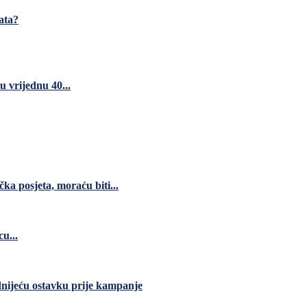
rata?
 vrijednu 40...
čka posjeta, moraću biti...
u...
dnijeću ostavku prije kampanje