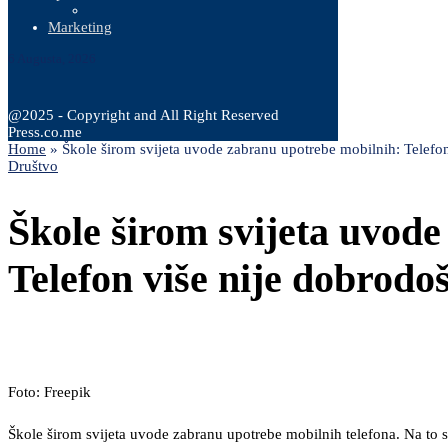
Marketing
6 Augusta, 2026
@2025 - Copyright and All Right Reserved
Press.co.me
Home
»
Škole širom svijeta uvode zabranu upotrebe mobilnih: Telefo
Društvo
Škole širom svijeta uvod
Telefon više nije dobrodo
Foto: Freepik
Škole širom svijeta uvode zabranu upotrebe mobilnih telefona. Na to s