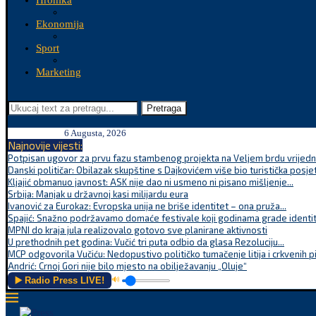
Hronika
Ekonomija
Sport
Marketing
Pretraga
6 Augusta, 2026
Najnovije vijesti:
Potpisan ugovor za prvu fazu stambenog projekta na Veljem brdu vrijednu
Danski političar: Obilazak skupštine s Dajkovićem više bio turistička posjet
Kljajić obmanuo javnost: ASK nije dao ni usmeno ni pisano mišljenje...
Srbija: Manjak u državnoj kasi milijardu eura
Ivanović za Eurokaz: Evropska unija ne briše identitet – ona pruža...
Spajić: Snažno podržavamo domaće festivale koji godinama grade identite
MPNI do kraja jula realizovalo gotovo sve planirane aktivnosti
U prethodnih pet godina: Vučić tri puta odbio da glasa Rezoluciju...
MCP odgovorila Vučiću: Nedopustivo političko tumačenje litija i crkvenih p
Andrić: Crnoj Gori nije bilo mjesto na obilježavanju „Oluje“
▶️ Radio Press LIVE!
🔊