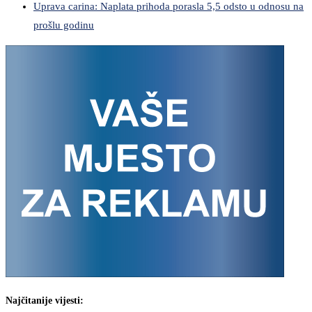
Uprava carina: Naplata prihoda porasla 5,5 odsto u odnosu na
prošlu godinu
Najčitanije vijesti: