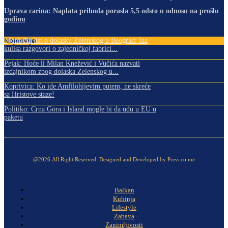
Uprava carina: Naplata prihoda porasla 5,5 odsto u odnosu na prošlu
godinu
Najnovije
Njemački list o dolasku Zelenskog u Beograd: Iza
kulisa razgovori o zajedničkoj fabrici...
Pejak: Hoće li Milan Knežević i Vučića nazvati
izdajnikom zbog dolaska Zelenskog u...
Koprivica: Ko ide Amfilohijevim putem, ne skreće
sa Hristove staze!
Politiko: Crna Gora i Island mogle bi da uđu u EU u
paketu
@2026.All Right Reserved. Designed and Developed by Press.co.me
Balkan
Kuhinja
Lifestyle
Zabava
Zanimljivosti