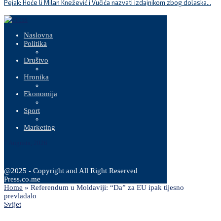
Pejak: Hoće li Milan Knežević i Vučića nazvati izdajnikom zbog dolaska...
S
t
Naslovna
Politika
Društvo
Hronika
Ekonomija
Sport
Marketing
7 Augusta, 2026
@2025 - Copyright and All Right Reserved
Press.co.me
Home
»
Referendum u Moldaviji: “Da” za EU ipak tijesno
prevladalo
Svijet