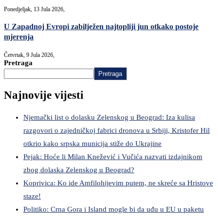
Ponedjeljak, 13 Jula 2026,
U Zapadnoj Evropi zabilježen najtopliji jun otkako postoje
mjerenja
Četvrtak, 9 Jula 2026,
Pretraga
Pretraga
Najnovije vijesti
Njemački list o dolasku Zelenskog u Beograd: Iza kulisa
razgovori o zajedničkoj fabrici dronova u Srbiji, Kristofer Hil
otkrio kako srpska municija stiže do Ukrajine
Pejak: Hoće li Milan Knežević i Vučića nazvati izdajnikom
zbog dolaska Zelenskog u Beograd?
Koprivica: Ko ide Amfilohijevim putem, ne skreće sa Hristove
staze!
Politiko: Crna Gora i Island mogle bi da uđu u EU u paketu