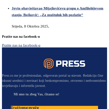
Jevto obavještavao Mijajlovićevu grupu o Amfilohijevom
stanju, Bošković: „Za muštuluk bih pozlatio“
Srijeda, 8 Oktobra 2025,
Pratite nas na facebook-u
Pratite nas na facebook-u
Press.co.me je profesionalan, odgovoran portal sa stavom. Redakciju čine
iskusni urednici i novinari koji beskompromisno, otvoreno i nedvosmisleno
izvještavaju i informišu javnost.
Mi smo tu zbog Vas, čitamo se!
Društvene mreže