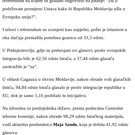
referendum na kojem su građani odgovorili na pitanje: “Da li
podržavate promjenu Ustava kako bi Republika Moldavija ušla u
Evropsku uniju?”.
I izbori i referendum su ocenjeni kao uspješni, pošto je izlaznost u
oba slučaja premašila potrebnu granicu od 33,3 odsto.
U Pridnjestrovlju, gdje su prebrojani svi glasovi, protiv evropskih
integracija bilo je 62,56 odsto birača, a 37,44 odsto glasača
zaokružilo je “za”.
U oblasti Gagauza u okviru Moldavije, nakon obrade svih glasačkih
listića, 94,84 odsto birača glasalo je protiv integracije republike u
EU, dok je samo 5,16 podržalo tu inicijativu.
Na izborima za predsjednika države, prema podacima Centralne
izborne komisije, nakon obrade 98,29 odsto biračkog materijala,
vodi aktuelna predsednica
Maja Sandu
, koja je dobila 41,92 odsto
glasova.