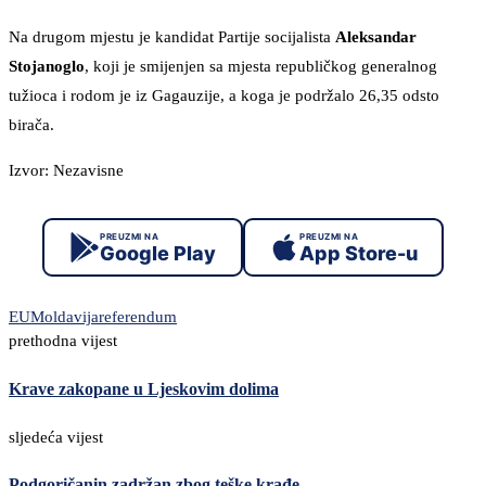
Na drugom mjestu je kandidat Partije socijalista
Aleksandar
Stojanoglo
, koji je smijenjen sa mjesta republičkog generalnog
tužioca i rodom je iz Gagauzije, a koga je podržalo 26,35 odsto
birača.
Izvor: Nezavisne
PREUZMI NA
PREUZMI NA
Google Play
App Store-u
EU
Moldavija
referendum
prethodna vijest
Krave zakopane u Ljeskovim dolima
sljedeća vijest
Podgoričanin zadržan zbog teške krađe