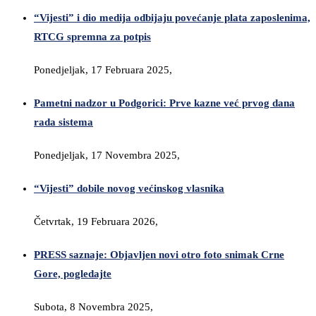
“Vijesti” i dio medija odbijaju povećanje plata zaposlenima,
RTCG spremna za potpis
Ponedjeljak, 17 Februara 2025,
Pametni nadzor u Podgorici: Prve kazne već prvog dana
rada sistema
Ponedjeljak, 17 Novembra 2025,
“Vijesti” dobile novog većinskog vlasnika
Četvrtak, 19 Februara 2026,
PRESS saznaje: Objavljen novi otro foto snimak Crne
Gore, pogledajte
Subota, 8 Novembra 2025,