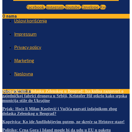
Facebook
Instagram
Youtube
Envelope
Rss
O nama
Uslovi korišćenja
Impressum
Privacy policy
Marketing
Naslovna
Izbor urednika
Njemački list o dolasku Zelenskog u Beograd: Iza kulisa razgovori o
zajedničkoj fabrici dronova u Srbiji, Kristofer Hil otkrio kako srpska
municija stiže do Ukrajine
Pejak: Hoće li Milan Knežević i Vučića nazvati izdajnikom zbog
dolaska Zelenskog u Beograd?
Koprivica: Ko ide Amfilohijevim putem, ne skreće sa Hristove staze!
Politiko: Crna Gora i Island mogle bi da uđu u EU u paketu