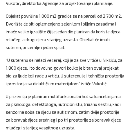
Vukotić, direktorka Agencije za projektovanje i planiranje.
Objekat površine 1.000 m2 gradiće se na parceli od 2.700 m2.
Dvorište će biti oplemenjeno zelenilom i biljnim zasadima i
imaće veliko igralište čiji je jedan dio planiran da koriste djeca
mlađeg, a drugi djeca starijeg uzrasta. Objekat će imati
suteren, prizemlje i jedan sprat.
“U suterenu se nalazi vešeraj, koji je za sve vrtiće u Nikšiću, za
1.800 djece, i to dovoljno govori koliko je bitan ovaj projekat
bio za ljude koji rade u vrtiću. U suterenu je i tehnička prostorija
i prostorija sa didaktičkim materijalom”, ističe Vukotić.
U prizemlju je planiran multifunkcionalni hol sa kancelarijama
za psihologa, defektologa, nutricionistu, triažnu sestru, kao i
senzorna soba za djecu sa autizmom, zatim dvije prostorije
za boravak djece srednjeg i po tri prostorije za boravak djece
mlađeg i starijeg vaspitnog uzrasta.