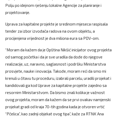
Polju po idejnom rješenju lokalne Agencije za planiranje i
projektovanje.
Uprava za kapitalne projekte je sredinom mjeseca raspisala
tender za izbor izvođača radova na ovom objektu, a
procijenjena vrijednost je dva miliona eura sa PDV-om.
“Moram da kažem da je Opština Nikšić inicijator ovog projekta
od samog početka i da je sve uradila da dođe do njegove
realizacije, uz, naravno, saglasnost i podršku Ministarstva
prosvjete, nauke i inovacija. Takođe, moram reći da smo mi
krenuli u čitavu tu proceduru, izabrali parcelu, uradili projekat i
kandidovali ga kod Uprave za kapitalne projekte zajedno sa
resornim Ministarstvom. Da bismo znali kolika je važnost
ovog projekta, moram da kažem da se prvi ovakav namjenski
projekat gradi od kraja 70-tih godina kada je otvoren vrtić
“Pčelica”, kao zadnji objekat ovog tipa”, kaže za RTNK Ana