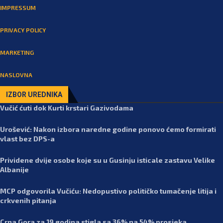
IMPRESSUM
PRIVACY POLICY
MARKETING
NASLOVNA
IZBOR UREDNIKA
Vučić ćuti dok Kurti krstari Gazivodama
Urošević: Nakon izbora naredne godine ponovo ćemo formirati
vlast bez DPS-a
Prividene dvije osobe koje su u Gusinju isticale zastavu Velike
Albanije
MCP odgovorila Vučiću: Nedopustivo političko tumačenje litija i
crkvenih pitanja
Crna Gora za 19 godina stigla sa 36% na 54% prosjeka