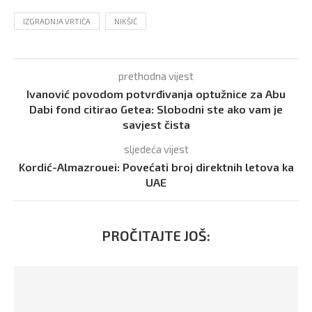
IZGRADNJA VRTIĆA
NIKŠIĆ
prethodna vijest
Ivanović povodom potvrđivanja optužnice za Abu
Dabi fond citirao Getea: Slobodni ste ako vam je
savjest čista
sljedeća vijest
Kordić-Almazrouei: Povećati broj direktnih letova ka
UAE
PROČITAJTE JOŠ: