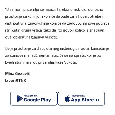
“U samom prizemlju se nalazi i taj ekonomski dio, odnosno
prostorija sa kuhinjom koja će da bude za njihove potrebe i
distributivna, znači kuhinja koja će da zadovolji njihove potrebe
i tri, četiri druga vrtića, tako da i to govori koliko je značajan
ovaj objeka”, naglašava Vukotić
Dvije prostorije za djecu starijeg jaslenog uzrasta i kancelarije
za članove menadžmenta nalaziće se na spratu, koji je po
kvadraturi manji od prizemlja, kaže Vukotić.
Mina Gezović
Izvor:RTNK
PREUZMI NA
PREUZMI NA
Google Play
App Store-u