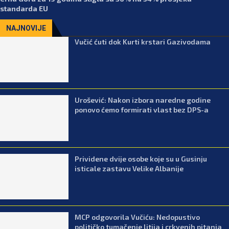
standarda EU
NAJNOVIJE
Vučić ćuti dok Kurti krstari Gazivodama
Urošević: Nakon izbora naredne godine
ponovo ćemo formirati vlast bez DPS-a
Prividene dvije osobe koje su u Gusinju
isticale zastavu Velike Albanije
MCP odgovorila Vučiću: Nedopustivo
političko tumačenje litija i crkvenih pitanja